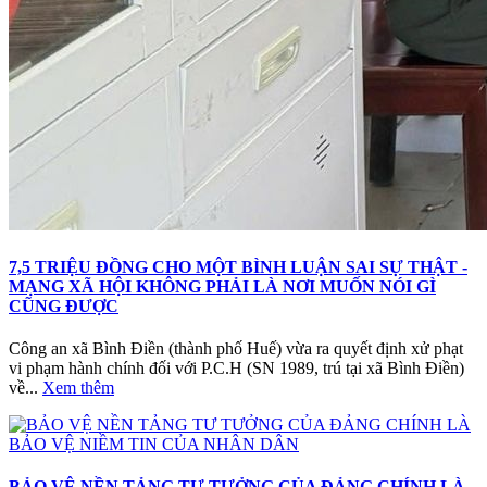
7,5 TRIỆU ĐỒNG CHO MỘT BÌNH LUẬN SAI SỰ THẬT -
MẠNG XÃ HỘI KHÔNG PHẢI LÀ NƠI MUỐN NÓI GÌ
CŨNG ĐƯỢC
Công an xã Bình Điền (thành phố Huế) vừa ra quyết định xử phạt
vi phạm hành chính đối với P.C.H (SN 1989, trú tại xã Bình Điền)
về...
Xem thêm
BẢO VỆ NỀN TẢNG TƯ TƯỞNG CỦA ĐẢNG CHÍNH LÀ