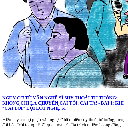
NGUY CƠ TỪ VĂN NGHỆ SĨ SUY THOÁI TƯ TƯỞNG:
KHÔNG CHỈ LÀ CHUYỆN CÁI TÔI, CÁI TA! - BÀI 1: KHI
“CÁI TÔI" ĐỘI LỐT NGHỆ SĨ
Hiện nay, có bộ phận văn nghệ sĩ biểu hiện suy thoái tư tưởng, tuyệt
đối hóa "cái tôi nghệ sĩ" quên mất cái "ta trách nhiệm” cộng đồng....