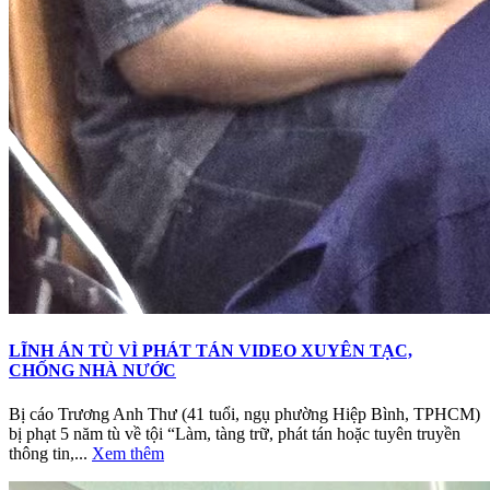
LĨNH ÁN TÙ VÌ PHÁT TÁN VIDEO XUYÊN TẠC,
CHỐNG NHÀ NƯỚC
Bị cáo Trương Anh Thư (41 tuổi, ngụ phường Hiệp Bình, TPHCM)
bị phạt 5 năm tù về tội “Làm, tàng trữ, phát tán hoặc tuyên truyền
thông tin,...
Xem thêm