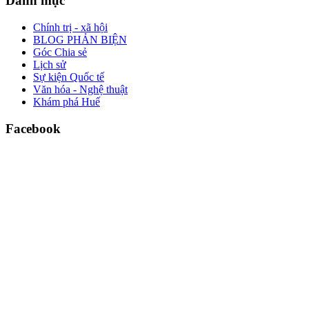
Danh mục
Chính trị - xã hội
BLOG PHẢN BIỆN
Góc Chia sẻ
Lịch sử
Sự kiện Quốc tế
Văn hóa - Nghệ thuật
Khám phá Huế
Facebook