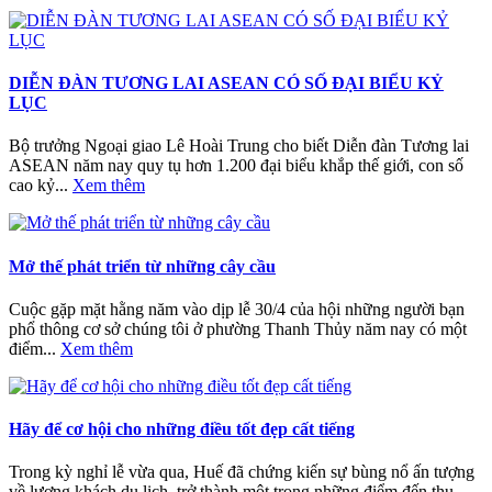
DIỄN ĐÀN TƯƠNG LAI ASEAN CÓ SỐ ĐẠI BIỂU KỶ
LỤC
Bộ trưởng Ngoại giao Lê Hoài Trung cho biết Diễn đàn Tương lai
ASEAN năm nay quy tụ hơn 1.200 đại biểu khắp thế giới, con số
cao kỷ...
Xem thêm
Mở thế phát triển từ những cây cầu
Cuộc gặp mặt hằng năm vào dịp lễ 30/4 của hội những người bạn
phổ thông cơ sở chúng tôi ở phường Thanh Thủy năm nay có một
điểm...
Xem thêm
Hãy để cơ hội cho những điều tốt đẹp cất tiếng
Trong kỳ nghỉ lễ vừa qua, Huế đã chứng kiến sự bùng nổ ấn tượng
về lượng khách du lịch, trở thành một trong những điểm đến thu