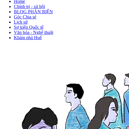
Home
Chính trị - xã hội
BLOG PHẢN BIỆN
Góc Chia sẻ
Lịch sử
Sự kiện Quốc tế
Văn hóa - Nghệ thuật
Khám phá Huế