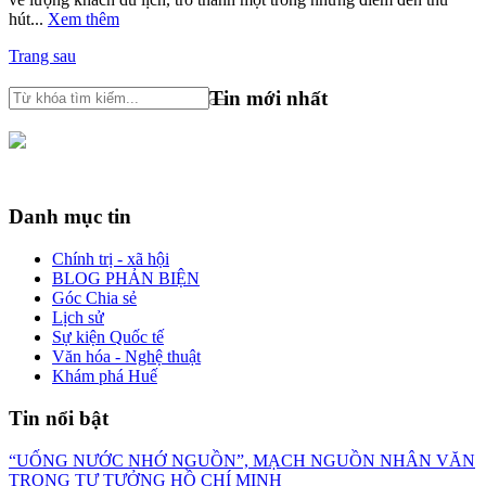
hút...
Xem thêm
Trang sau
Tin mới nhất
Danh mục tin
Chính trị - xã hội
BLOG PHẢN BIỆN
Góc Chia sẻ
Lịch sử
Sự kiện Quốc tế
Văn hóa - Nghệ thuật
Khám phá Huế
Tin nổi bật
“UỐNG NƯỚC NHỚ NGUỒN”, MẠCH NGUỒN NHÂN VĂN
TRONG TƯ TƯỞNG HỒ CHÍ MINH