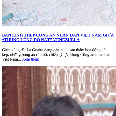
BẢN LĨNH THÉP CÔNG AN NHÂN DÂN VIỆT NAM GIỮA
“THUNG LŨNG ĐỔ NÁT” VENEZUELA
Giữa vùng đất La Guaira đang oằn mình sau thảm họa động đất
kép, những bóng áo cán bộ, chiến sỹ lực lượng Công an nhân dân
Việt Nam...
Xem thêm