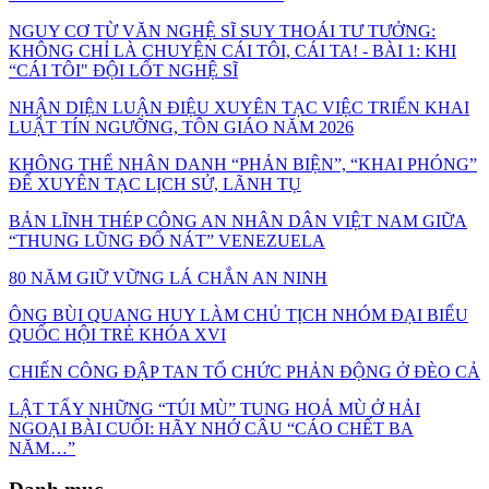
NGUY CƠ TỪ VĂN NGHỆ SĨ SUY THOÁI TƯ TƯỞNG:
KHÔNG CHỈ LÀ CHUYỆN CÁI TÔI, CÁI TA! - BÀI 1: KHI
“CÁI TÔI" ĐỘI LỐT NGHỆ SĨ
NHẬN DIỆN LUẬN ĐIỆU XUYÊN TẠC VIỆC TRIỂN KHAI
LUẬT TÍN NGƯỠNG, TÔN GIÁO NĂM 2026
KHÔNG THỂ NHÂN DANH “PHẢN BIỆN”, “KHAI PHÓNG”
ĐỂ XUYÊN TẠC LỊCH SỬ, LÃNH TỤ
BẢN LĨNH THÉP CÔNG AN NHÂN DÂN VIỆT NAM GIỮA
“THUNG LŨNG ĐỔ NÁT” VENEZUELA
80 NĂM GIỮ VỮNG LÁ CHẮN AN NINH
ÔNG BÙI QUANG HUY LÀM CHỦ TỊCH NHÓM ĐẠI BIỂU
QUỐC HỘI TRẺ KHÓA XVI
CHIẾN CÔNG ĐẬP TAN TỔ CHỨC PHẢN ĐỘNG Ở ĐÈO CẢ
LẬT TẨY NHỮNG “TÚI MÙ” TUNG HOẢ MÙ Ở HẢI
NGOẠI BÀI CUỐI: HÃY NHỚ CÂU “CÁO CHẾT BA
NĂM…”