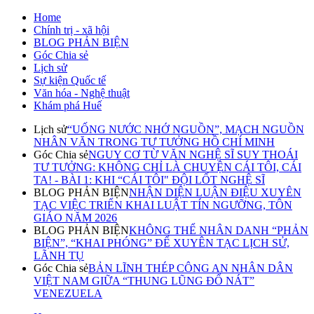
Home
Chính trị - xã hội
BLOG PHẢN BIỆN
Góc Chia sẻ
Lịch sử
Sự kiện Quốc tế
Văn hóa - Nghệ thuật
Khám phá Huế
Lịch sử
“UỐNG NƯỚC NHỚ NGUỒN”, MẠCH NGUỒN
NHÂN VĂN TRONG TƯ TƯỞNG HỒ CHÍ MINH
Góc Chia sẻ
NGUY CƠ TỪ VĂN NGHỆ SĨ SUY THOÁI
TƯ TƯỞNG: KHÔNG CHỈ LÀ CHUYỆN CÁI TÔI, CÁI
TA! - BÀI 1: KHI “CÁI TÔI" ĐỘI LỐT NGHỆ SĨ
BLOG PHẢN BIỆN
NHẬN DIỆN LUẬN ĐIỆU XUYÊN
TẠC VIỆC TRIỂN KHAI LUẬT TÍN NGƯỠNG, TÔN
GIÁO NĂM 2026
BLOG PHẢN BIỆN
KHÔNG THỂ NHÂN DANH “PHẢN
BIỆN”, “KHAI PHÓNG” ĐỂ XUYÊN TẠC LỊCH SỬ,
LÃNH TỤ
Góc Chia sẻ
BẢN LĨNH THÉP CÔNG AN NHÂN DÂN
VIỆT NAM GIỮA “THUNG LŨNG ĐỔ NÁT”
VENEZUELA