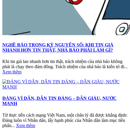
NGHỀ BÁO TRONG KỶ NGUYÊN SỐ: KHI TIN GIẢ
NHANH HƠN TIN THẬT, NHÀ BÁO PHẢI LÀM GÌ?
Khi tin giả lan nhanh hơn tin thật, trách nhiệm của nhà báo không
phải là chạy theo đám đông. Trách nhiệm của nhà báo là kiên trì đi...
Xem thêm
ĐẢNG VÌ DÂN, DÂN TIN ĐẢNG – DÂN GIÀU, NƯỚC
MẠNH
Từ thực tiễn cách mạng Việt Nam, một chân lý đã được khẳng định:
Đảng luôn vì Nhân dân, lấy hạnh phúc của Nhân dân làm mục tiêu
phấn...
Xem thêm