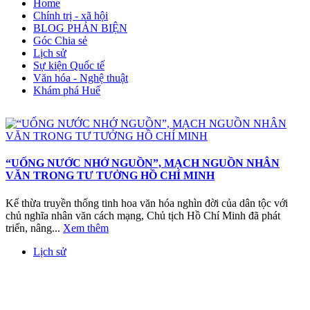
Home
Chính trị - xã hội
BLOG PHẢN BIỆN
Góc Chia sẻ
Lịch sử
Sự kiện Quốc tế
Văn hóa - Nghệ thuật
Khám phá Huế
“UỐNG NƯỚC NHỚ NGUỒN”, MẠCH NGUỒN NHÂN
VĂN TRONG TƯ TƯỞNG HỒ CHÍ MINH
Kế thừa truyền thống tinh hoa văn hóa nghìn đời của dân tộc với
chủ nghĩa nhân văn cách mạng, Chủ tịch Hồ Chí Minh đã phát
triển, nâng...
Xem thêm
Lịch sử