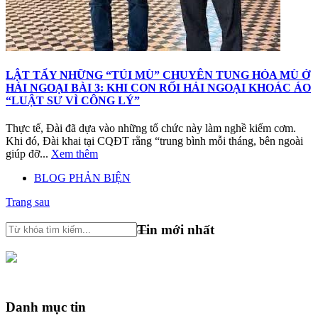
LẬT TẨY NHỮNG “TÚI MÙ” CHUYÊN TUNG HỎA MÙ Ở
HẢI NGOẠI BÀI 3: KHI CON RỐI HẢI NGOẠI KHOÁC ÁO
“LUẬT SƯ VÌ CÔNG LÝ”
Thực tế, Đài đã dựa vào những tổ chức này làm nghề kiếm cơm.
Khi đó, Đài khai tại CQĐT rằng “trung bình mỗi tháng, bên ngoài
giúp đỡ...
Xem thêm
BLOG PHẢN BIỆN
Trang sau
Tin mới nhất
Danh mục tin