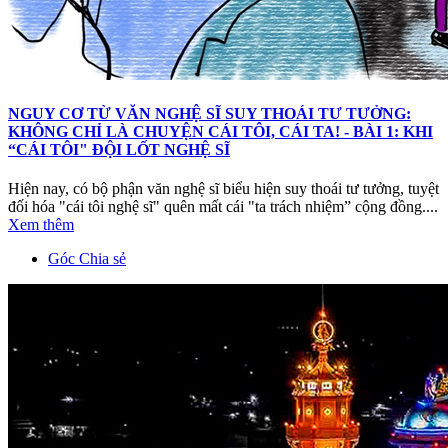
NGUY CƠ TỪ VĂN NGHỆ SĨ SUY THOÁI TƯ TƯỞNG:
KHÔNG CHỈ LÀ CHUYỆN CÁI TÔI, CÁI TA! - BÀI 1: KHI
“CÁI TÔI" ĐỘI LỐT NGHỆ SĨ
Hiện nay, có bộ phận văn nghệ sĩ biểu hiện suy thoái tư tưởng, tuyệt
đối hóa "cái tôi nghệ sĩ" quên mất cái "ta trách nhiệm” cộng đồng....
Xem thêm
Góc Chia sẻ