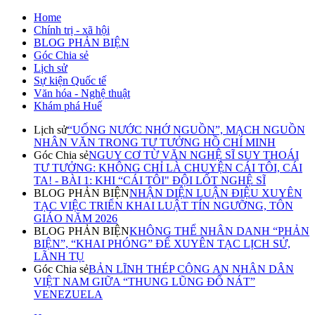
Home
Chính trị - xã hội
BLOG PHẢN BIỆN
Góc Chia sẻ
Lịch sử
Sự kiện Quốc tế
Văn hóa - Nghệ thuật
Khám phá Huế
Lịch sử
“UỐNG NƯỚC NHỚ NGUỒN”, MẠCH NGUỒN
NHÂN VĂN TRONG TƯ TƯỞNG HỒ CHÍ MINH
Góc Chia sẻ
NGUY CƠ TỪ VĂN NGHỆ SĨ SUY THOÁI
TƯ TƯỞNG: KHÔNG CHỈ LÀ CHUYỆN CÁI TÔI, CÁI
TA! - BÀI 1: KHI “CÁI TÔI" ĐỘI LỐT NGHỆ SĨ
BLOG PHẢN BIỆN
NHẬN DIỆN LUẬN ĐIỆU XUYÊN
TẠC VIỆC TRIỂN KHAI LUẬT TÍN NGƯỠNG, TÔN
GIÁO NĂM 2026
BLOG PHẢN BIỆN
KHÔNG THỂ NHÂN DANH “PHẢN
BIỆN”, “KHAI PHÓNG” ĐỂ XUYÊN TẠC LỊCH SỬ,
LÃNH TỤ
Góc Chia sẻ
BẢN LĨNH THÉP CÔNG AN NHÂN DÂN
VIỆT NAM GIỮA “THUNG LŨNG ĐỔ NÁT”
VENEZUELA