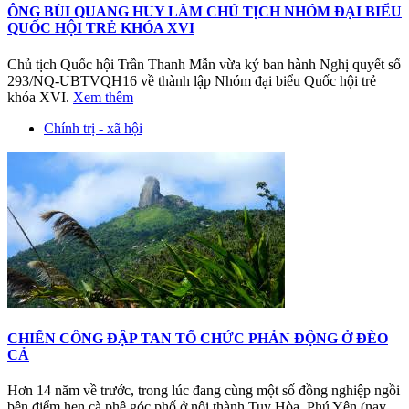
ÔNG BÙI QUANG HUY LÀM CHỦ TỊCH NHÓM ĐẠI BIỂU
QUỐC HỘI TRẺ KHÓA XVI
Chủ tịch Quốc hội Trần Thanh Mẫn vừa ký ban hành Nghị quyết số
293/NQ-UBTVQH16 về thành lập Nhóm đại biểu Quốc hội trẻ
khóa XVI.
Xem thêm
Chính trị - xã hội
CHIẾN CÔNG ĐẬP TAN TỔ CHỨC PHẢN ĐỘNG Ở ĐÈO
CẢ
Hơn 14 năm về trước, trong lúc đang cùng một số đồng nghiệp ngồi
bên điểm hẹn cà phê góc phố ở nội thành Tuy Hòa, Phú Yên (nay...