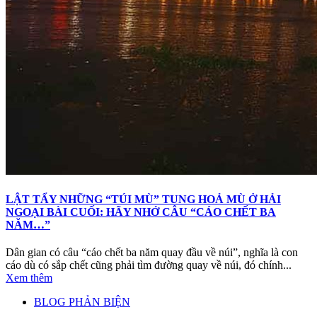
LẬT TẨY NHỮNG “TÚI MÙ” TUNG HOẢ MÙ Ở HẢI
NGOẠI BÀI CUỐI: HÃY NHỚ CÂU “CÁO CHẾT BA
NĂM…”
Dân gian có câu “cáo chết ba năm quay đầu về núi”, nghĩa là con
cáo dù có sắp chết cũng phải tìm đường quay về núi, đó chính...
Xem thêm
BLOG PHẢN BIỆN