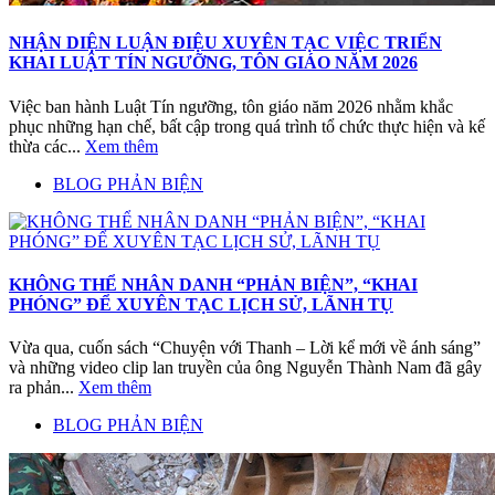
NHẬN DIỆN LUẬN ĐIỆU XUYÊN TẠC VIỆC TRIỂN
KHAI LUẬT TÍN NGƯỠNG, TÔN GIÁO NĂM 2026
Việc ban hành Luật Tín ngưỡng, tôn giáo năm 2026 nhằm khắc
phục những hạn chế, bất cập trong quá trình tổ chức thực hiện và kế
thừa các...
Xem thêm
BLOG PHẢN BIỆN
KHÔNG THỂ NHÂN DANH “PHẢN BIỆN”, “KHAI
PHÓNG” ĐỂ XUYÊN TẠC LỊCH SỬ, LÃNH TỤ
Vừa qua, cuốn sách “Chuyện với Thanh – Lời kể mới về ánh sáng”
và những video clip lan truyền của ông Nguyễn Thành Nam đã gây
ra phản...
Xem thêm
BLOG PHẢN BIỆN