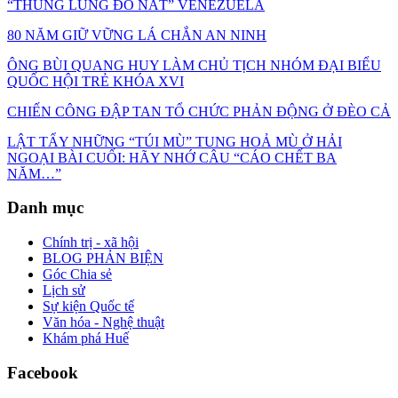
“THUNG LŨNG ĐỔ NÁT” VENEZUELA
80 NĂM GIỮ VỮNG LÁ CHẮN AN NINH
ÔNG BÙI QUANG HUY LÀM CHỦ TỊCH NHÓM ĐẠI BIỂU
QUỐC HỘI TRẺ KHÓA XVI
CHIẾN CÔNG ĐẬP TAN TỔ CHỨC PHẢN ĐỘNG Ở ĐÈO CẢ
LẬT TẨY NHỮNG “TÚI MÙ” TUNG HOẢ MÙ Ở HẢI
NGOẠI BÀI CUỐI: HÃY NHỚ CÂU “CÁO CHẾT BA
NĂM…”
Danh mục
Chính trị - xã hội
BLOG PHẢN BIỆN
Góc Chia sẻ
Lịch sử
Sự kiện Quốc tế
Văn hóa - Nghệ thuật
Khám phá Huế
Facebook