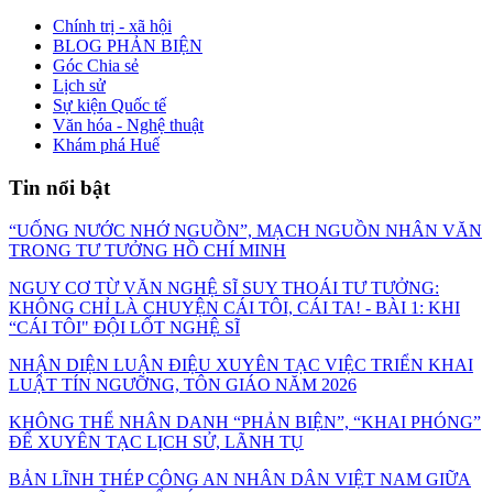
Chính trị - xã hội
BLOG PHẢN BIỆN
Góc Chia sẻ
Lịch sử
Sự kiện Quốc tế
Văn hóa - Nghệ thuật
Khám phá Huế
Tin nổi bật
“UỐNG NƯỚC NHỚ NGUỒN”, MẠCH NGUỒN NHÂN VĂN
TRONG TƯ TƯỞNG HỒ CHÍ MINH
NGUY CƠ TỪ VĂN NGHỆ SĨ SUY THOÁI TƯ TƯỞNG:
KHÔNG CHỈ LÀ CHUYỆN CÁI TÔI, CÁI TA! - BÀI 1: KHI
“CÁI TÔI" ĐỘI LỐT NGHỆ SĨ
NHẬN DIỆN LUẬN ĐIỆU XUYÊN TẠC VIỆC TRIỂN KHAI
LUẬT TÍN NGƯỠNG, TÔN GIÁO NĂM 2026
KHÔNG THỂ NHÂN DANH “PHẢN BIỆN”, “KHAI PHÓNG”
ĐỂ XUYÊN TẠC LỊCH SỬ, LÃNH TỤ
BẢN LĨNH THÉP CÔNG AN NHÂN DÂN VIỆT NAM GIỮA