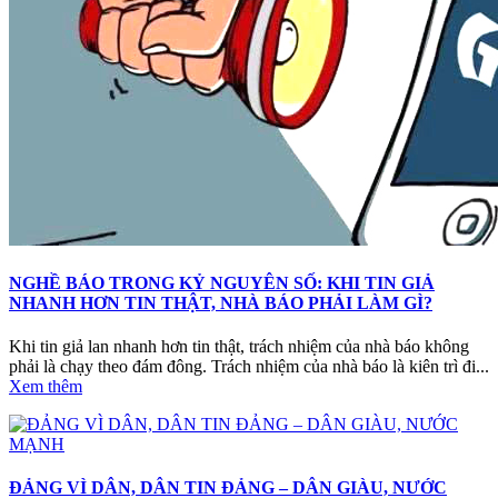
NGHỀ BÁO TRONG KỶ NGUYÊN SỐ: KHI TIN GIẢ
NHANH HƠN TIN THẬT, NHÀ BÁO PHẢI LÀM GÌ?
Khi tin giả lan nhanh hơn tin thật, trách nhiệm của nhà báo không
phải là chạy theo đám đông. Trách nhiệm của nhà báo là kiên trì đi...
Xem thêm
ĐẢNG VÌ DÂN, DÂN TIN ĐẢNG – DÂN GIÀU, NƯỚC