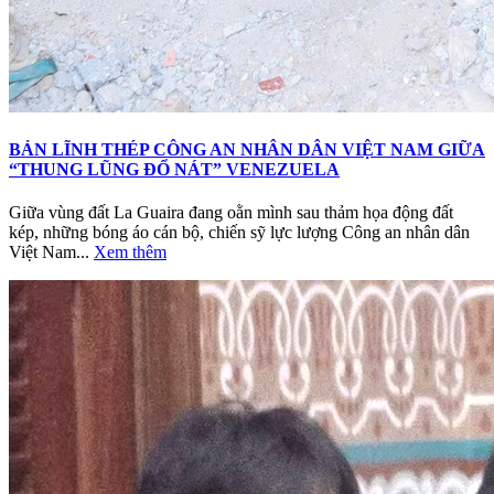
BẢN LĨNH THÉP CÔNG AN NHÂN DÂN VIỆT NAM GIỮA
“THUNG LŨNG ĐỔ NÁT” VENEZUELA
Giữa vùng đất La Guaira đang oằn mình sau thảm họa động đất
kép, những bóng áo cán bộ, chiến sỹ lực lượng Công an nhân dân
Việt Nam...
Xem thêm