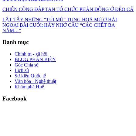
CHIẾN CÔNG ĐẬP TAN TỔ CHỨC PHẢN ĐỘNG Ở ĐÈO CẢ
LẬT TẨY NHỮNG “TÚI MÙ” TUNG HOẢ MÙ Ở HẢI
NGOẠI BÀI CUỐI: HÃY NHỚ CÂU “CÁO CHẾT BA
NĂM…”
Danh mục
Chính trị - xã hội
BLOG PHẢN BIỆN
Góc Chia sẻ
Lịch sử
Sự kiện Quốc tế
Văn hóa - Nghệ thuật
Khám phá Huế
Facebook