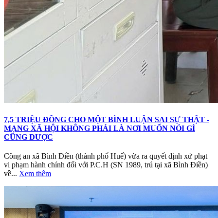
7,5 TRIỆU ĐỒNG CHO MỘT BÌNH LUẬN SAI SỰ THẬT -
MẠNG XÃ HỘI KHÔNG PHẢI LÀ NƠI MUỐN NÓI GÌ
CŨNG ĐƯỢC
Công an xã Bình Điền (thành phố Huế) vừa ra quyết định xử phạt
vi phạm hành chính đối với P.C.H (SN 1989, trú tại xã Bình Điền)
về...
Xem thêm