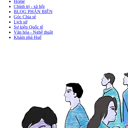
Home
Chính trị - xã hội
BLOG PHẢN BIỆN
Góc Chia sẻ
Lịch sử
Sự kiện Quốc tế
Văn hóa - Nghệ thuật
Khám phá Huế