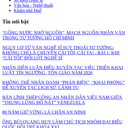
Sự kiện Quốc tế
Văn hóa - Nghệ thuật
Khám phá Huế
Tin nổi bật
“UỐNG NƯỚC NHỚ NGUỒN”, MẠCH NGUỒN NHÂN VĂN
TRONG TƯ TƯỞNG HỒ CHÍ MINH
NGUY CƠ TỪ VĂN NGHỆ SĨ SUY THOÁI TƯ TƯỞNG:
KHÔNG CHỈ LÀ CHUYỆN CÁI TÔI, CÁI TA! - BÀI 1: KHI
“CÁI TÔI" ĐỘI LỐT NGHỆ SĨ
NHẬN DIỆN LUẬN ĐIỆU XUYÊN TẠC VIỆC TRIỂN KHAI
LUẬT TÍN NGƯỠNG, TÔN GIÁO NĂM 2026
KHÔNG THỂ NHÂN DANH “PHẢN BIỆN”, “KHAI PHÓNG”
ĐỂ XUYÊN TẠC LỊCH SỬ, LÃNH TỤ
BẢN LĨNH THÉP CÔNG AN NHÂN DÂN VIỆT NAM GIỮA
“THUNG LŨNG ĐỔ NÁT” VENEZUELA
80 NĂM GIỮ VỮNG LÁ CHẮN AN NINH
ÔNG BÙI QUANG HUY LÀM CHỦ TỊCH NHÓM ĐẠI BIỂU
QUỐC HỘI TRẺ KHÓA XVI