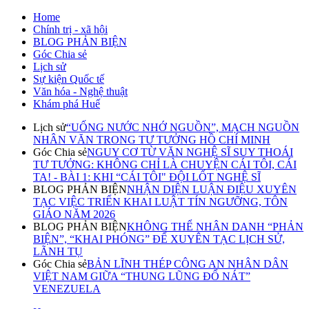
Home
Chính trị - xã hội
BLOG PHẢN BIỆN
Góc Chia sẻ
Lịch sử
Sự kiện Quốc tế
Văn hóa - Nghệ thuật
Khám phá Huế
Lịch sử
“UỐNG NƯỚC NHỚ NGUỒN”, MẠCH NGUỒN
NHÂN VĂN TRONG TƯ TƯỞNG HỒ CHÍ MINH
Góc Chia sẻ
NGUY CƠ TỪ VĂN NGHỆ SĨ SUY THOÁI
TƯ TƯỞNG: KHÔNG CHỈ LÀ CHUYỆN CÁI TÔI, CÁI
TA! - BÀI 1: KHI “CÁI TÔI" ĐỘI LỐT NGHỆ SĨ
BLOG PHẢN BIỆN
NHẬN DIỆN LUẬN ĐIỆU XUYÊN
TẠC VIỆC TRIỂN KHAI LUẬT TÍN NGƯỠNG, TÔN
GIÁO NĂM 2026
BLOG PHẢN BIỆN
KHÔNG THỂ NHÂN DANH “PHẢN
BIỆN”, “KHAI PHÓNG” ĐỂ XUYÊN TẠC LỊCH SỬ,
LÃNH TỤ
Góc Chia sẻ
BẢN LĨNH THÉP CÔNG AN NHÂN DÂN
VIỆT NAM GIỮA “THUNG LŨNG ĐỔ NÁT”
VENEZUELA