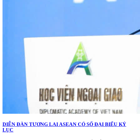
DIỄN ĐÀN TƯƠNG LAI ASEAN CÓ SỐ ĐẠI BIỂU KỶ
LỤC