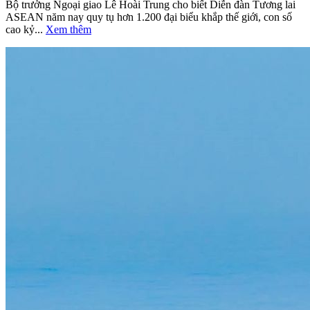
Bộ trưởng Ngoại giao Lê Hoài Trung cho biết Diễn đàn Tương lai
ASEAN năm nay quy tụ hơn 1.200 đại biểu khắp thế giới, con số
cao kỷ...
Xem thêm