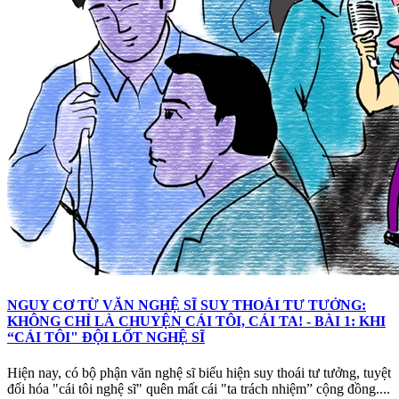
NGUY CƠ TỪ VĂN NGHỆ SĨ SUY THOÁI TƯ TƯỞNG:
KHÔNG CHỈ LÀ CHUYỆN CÁI TÔI, CÁI TA! - BÀI 1: KHI
“CÁI TÔI" ĐỘI LỐT NGHỆ SĨ
Hiện nay, có bộ phận văn nghệ sĩ biểu hiện suy thoái tư tưởng, tuyệt
đối hóa "cái tôi nghệ sĩ" quên mất cái "ta trách nhiệm” cộng đồng....