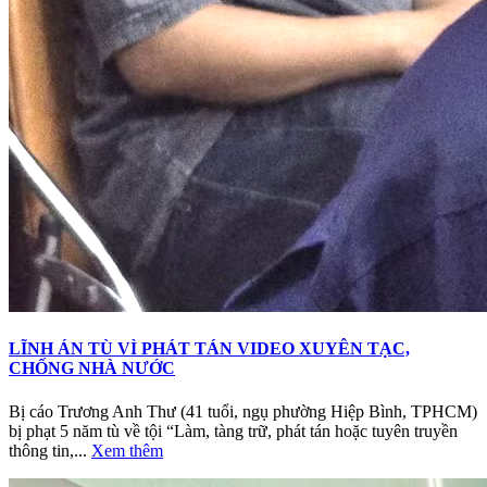
LĨNH ÁN TÙ VÌ PHÁT TÁN VIDEO XUYÊN TẠC,
CHỐNG NHÀ NƯỚC
Bị cáo Trương Anh Thư (41 tuổi, ngụ phường Hiệp Bình, TPHCM)
bị phạt 5 năm tù về tội “Làm, tàng trữ, phát tán hoặc tuyên truyền
thông tin,...
Xem thêm