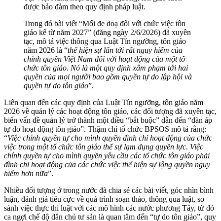
được bảo đảm theo quy định pháp luật.
Trong đó bài viết “Mối đe doạ đối với chức việc tôn
giáo kể từ năm 2027” (đăng ngày 2/6/2026) đã xuyên
tạc, mô tả việc thông qua Luật Tín ngưỡng, tôn giáo
năm 2026 là “
thể hiện sự lấn tới rất nguy hiểm của
chính quyền Việt Nam đối với hoạt động của một tổ
chức tôn giáo. Nó là một quy định xâm phạm tới hai
quyền của mọi người bao gồm quyền tự do lập hội và
quyền tự do tôn giáo
”.
Liên quan đến các quy định của Luật Tín ngưỡng, tôn giáo năm
2026 về quản lý các hoạt động tôn giáo, các đối tượng đã xuyên tạc,
biến vấn đề quản lý trở thành một điều “bắt buộc” dẫn đến “đàn áp
tự do hoạt động tôn giáo”. Thậm chí tổ chức BPSOS mô tả rằng:
“
Việc chính quyền tự cho mình quyền đình chỉ hoạt động của chức
việc trong một tổ chức tôn giáo thể sự lạm dụng quyền lực. Việc
chính quyền tự cho mình quyền yêu cầu các tổ chức tôn giáo phải
đình chỉ hoạt động của các chức việc thể hiện sự lộng quyền nguy
hiểm hơn nữa
”.
Nhiều đối tượng ở trong nước đã chia sẻ các bài viết, góc nhìn bình
luận, đánh giá tiêu cực về quá trình soạn thảo, thông qua luật, so
sánh việc thực thi luật với các mô hình các nước phương Tây, từ đó
ca ngợi chế độ dân chủ tư sản là quan tâm đến “tự do tôn giáo”, quy