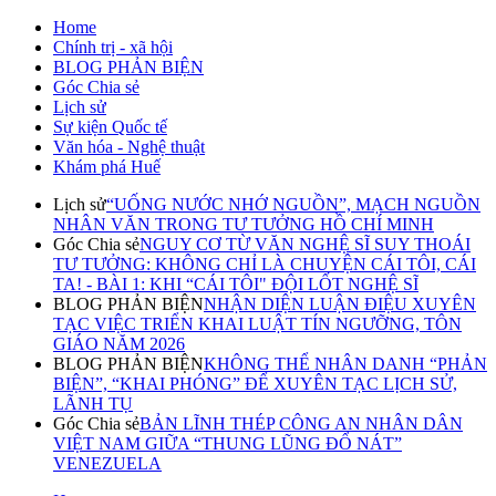
Home
Chính trị - xã hội
BLOG PHẢN BIỆN
Góc Chia sẻ
Lịch sử
Sự kiện Quốc tế
Văn hóa - Nghệ thuật
Khám phá Huế
Lịch sử
“UỐNG NƯỚC NHỚ NGUỒN”, MẠCH NGUỒN
NHÂN VĂN TRONG TƯ TƯỞNG HỒ CHÍ MINH
Góc Chia sẻ
NGUY CƠ TỪ VĂN NGHỆ SĨ SUY THOÁI
TƯ TƯỞNG: KHÔNG CHỈ LÀ CHUYỆN CÁI TÔI, CÁI
TA! - BÀI 1: KHI “CÁI TÔI" ĐỘI LỐT NGHỆ SĨ
BLOG PHẢN BIỆN
NHẬN DIỆN LUẬN ĐIỆU XUYÊN
TẠC VIỆC TRIỂN KHAI LUẬT TÍN NGƯỠNG, TÔN
GIÁO NĂM 2026
BLOG PHẢN BIỆN
KHÔNG THỂ NHÂN DANH “PHẢN
BIỆN”, “KHAI PHÓNG” ĐỂ XUYÊN TẠC LỊCH SỬ,
LÃNH TỤ
Góc Chia sẻ
BẢN LĨNH THÉP CÔNG AN NHÂN DÂN
VIỆT NAM GIỮA “THUNG LŨNG ĐỔ NÁT”
VENEZUELA