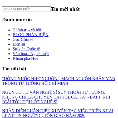
Tin mới nhất
Danh mục tin
Chính trị - xã hội
BLOG PHẢN BIỆN
Góc Chia sẻ
Lịch sử
Sự kiện Quốc tế
Văn hóa - Nghệ thuật
Khám phá Huế
Tin nổi bật
“UỐNG NƯỚC NHỚ NGUỒN”, MẠCH NGUỒN NHÂN VĂN
TRONG TƯ TƯỞNG HỒ CHÍ MINH
NGUY CƠ TỪ VĂN NGHỆ SĨ SUY THOÁI TƯ TƯỞNG:
KHÔNG CHỈ LÀ CHUYỆN CÁI TÔI, CÁI TA! - BÀI 1: KHI
“CÁI TÔI" ĐỘI LỐT NGHỆ SĨ
NHẬN DIỆN LUẬN ĐIỆU XUYÊN TẠC VIỆC TRIỂN KHAI
LUẬT TÍN NGƯỠNG, TÔN GIÁO NĂM 2026