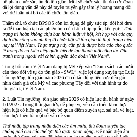
bộ phận chức sắc, tín đồ tôn giáo. Một số chức sắc, tín đồ cực đoan
đã lợi dụng vấn đề này để tuyên truyền gây tâm lý hoang mang đối
với dư luận nội bộ các tổ chức tôn giáo.
Thậm chí, tổ chức BPSOS còn lợi dụng để gây sức ép, đòi hỏi đưa
ra để thảo luận tại các phiên họp của Liên hợp quốc, kêu gọi: “
Tình
trạng trì hoãn không chịu ban hành luật về hội, kết hợp với các quy
định tấn công vào những tổ chức hội về tôn giáo là thực trạng hiện
nay tại Việt Nam. Thực trạng này cần phải được báo cáo cho quốc
tế trong đó có Liên hiệp quốc biết để tạo thành một công tác đấu
tranh trong ngoài với chính quyền độc đoán Việt Nam
”.
Trong bối cảnh Việt Nam đang bị Mỹ xếp vào “Danh sách các nước
cần theo dõi về tự do tôn giáo - SWL”, việc lợi dụng xuyên tạc Luật
Tín ngưỡng, tôn giáo năm 2026 đã có tác động tiêu cực đến góc
nhìn đánh giá của Mỹ và các phương Tây đối với tình hình tự do
tôn giáo tại Việt Nam.
2.
Luật Tín ngưỡng, tôn giáo năm 2026 có hiệu lực thi hành từ ngày
1/1/2027. Trong thời gian tới, để phục vụ yêu cầu triển khai thực
hiện luật có hiệu quả và bác bỏ quan điểm xuyên tạc, sai trái về luật,
cần thực hiện tốt một số vấn đề sau:
Thứ nhất, tập trung nhận diện các âm mưu, thủ đoạn xuyên tạc,
chống phá của các thế lực thù địch, phản động.
Để nhận diện âm
mưu, thủ đoạn của các đối tượng tuyên truyền, xuyên tạc về Luật