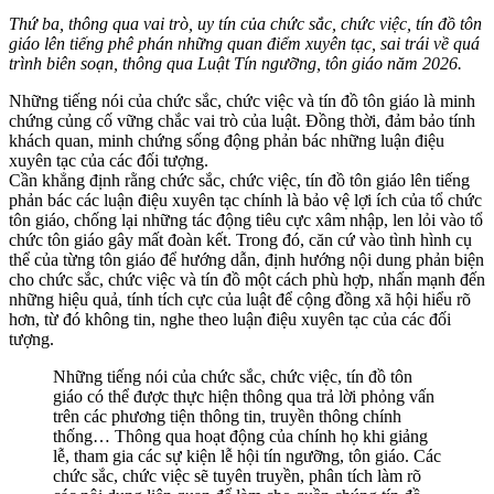
Thứ ba, thông qua vai trò, uy tín của chức sắc, chức việc, tín đồ tôn
giáo lên tiếng phê phán những quan điểm xuyên tạc, sai trái về quá
trình biên soạn, thông qua Luật Tín ngưỡng, tôn giáo năm 2026.
Những tiếng nói của chức sắc, chức việc và tín đồ tôn giáo là minh
chứng củng cố vững chắc vai trò của luật. Đồng thời, đảm bảo tính
khách quan, minh chứng sống động phản bác những luận điệu
xuyên tạc của các đối tượng.
Cần khẳng định rằng chức sắc, chức việc, tín đồ tôn giáo lên tiếng
phản bác các luận điệu xuyên tạc chính là bảo vệ lợi ích của tổ chức
tôn giáo, chống lại những tác động tiêu cực xâm nhập, len lỏi vào tổ
chức tôn giáo gây mất đoàn kết. Trong đó, căn cứ vào tình hình cụ
thể của từng tôn giáo để hướng dẫn, định hướng nội dung phản biện
cho chức sắc, chức việc và tín đồ một cách phù hợp, nhấn mạnh đến
những hiệu quả, tính tích cực của luật để cộng đồng xã hội hiểu rõ
hơn, từ đó không tin, nghe theo luận điệu xuyên tạc của các đối
tượng.
Những tiếng nói của chức sắc, chức việc, tín đồ tôn
giáo có thể được thực hiện thông qua trả lời phỏng vấn
trên các phương tiện thông tin, truyền thông chính
thống… Thông qua hoạt động của chính họ khi giảng
lễ, tham gia các sự kiện lễ hội tín ngưỡng, tôn giáo. Các
chức sắc, chức việc sẽ tuyên truyền, phân tích làm rõ