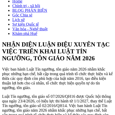
Home
Chính trị - xã hội
BLOG PHẢN BIỆN
Góc Chia sẻ
Lịch sử
Sự kiện Quốc tế
Văn hóa - Nghệ thuật
Khám phá Huế
NHẬN DIỆN LUẬN ĐIỆU XUYÊN TẠC
VIỆC TRIỂN KHAI LUẬT TÍN
NGƯỠNG, TÔN GIÁO NĂM 2026
Việc ban hành Luật Tín ngưỡng, tôn giáo năm 2026 nhằm khắc
phục những hạn chế, bất cập trong quá trình tổ chức thực hiện và kế
thừa các quy định còn phù hợp của luật năm 2016, tạo điều kiện
thuận lợi hơn cho cá nhân, tổ chức thực hiện quyền tự do tín
ngưỡng, tôn giáo.
Luật Tín ngưỡng, tôn giáo số 07/2026/QH16 được Quốc hội thông
qua ngày 23/4/2026, có hiệu lực thi hành từ 1/1/2027, thay thế Luật
Tín ngưỡng, tôn giáo số 02/2016/QH14. Việc ban hành Luật Tín
ngưỡng, tôn giáo năm 2026 nhằm khắc phục những hạn chế, bất
cập trong quá trình tổ chức thực hiện và kế thừa các quy định còn