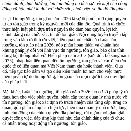
chính danh, định hướng, lan tỏa thông tin tích cực về luật cho cộng
đồng xã hội, nhất là đối với chức sắc, chức việc và tín đồ tôn giáo.
Luật Tín ngưỡng, tôn giáo năm 2026 là sự tiếp nối, mở rộng quyền
tự do tôn giáo trong kỷ nguyên mới của dân tộc. Quá trình tổ chức
thực hiện luật phải dựa trên nguyên tắc đảm bảo quyền, lợi ích
chính đáng của chức sắc, tín đồ tôn giáo. Nội dung tuyên truyền tập
trung vào làm rõ tính ưu việt, hiệu quả thực chất của Luật Tín
ngưỡng, tôn giáo năm 2026, góp phần hoàn thiện và chuẩn hóa
khung pháp lý đối với lĩnh vực tín ngưỡng, tôn giáo, bảo đảm tính
đồng bộ, thống nhất với Hiến pháp năm 2013 (sửa đổi, bổ sung năm
2025), pháp luật liên quan đến tín ngưỡng, tôn giáo và các điều ước
quốc tế có liên quan mà Việt Nam tham gia hoặc thành viên. Qua
đó, tiếp tục bảo đảm và tạo điều kiện thuận lợi hơn cho việc thực
hiện quyền tự do tín ngưỡng, tôn giáo của mọi người theo quy định
của pháp luật.
Mặt khác, Luật Tín ngưỡng, tôn giáo năm 2026 tạo cơ sở pháp lý rõ
ràng hơn cho việc phân quyền, phân cấp trong quản lý nhà nước về
tín ngưỡng, tôn giáo; xác định rõ trách nhiệm của từng cấp, từng cơ
quan, góp phần nâng cao hiệu lực, hiệu quả quản lý nhà nước, tăng
tính chủ động của chính quyền địa phương, rút ngắn thời gian giải
quyết công việc, đáp ứng kịp thời nhu cầu chính đáng của tổ chức,
cá nhân trong hoạt động tín ngưỡng, tôn giáo.