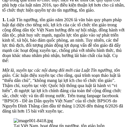
phù hợp của luật năm 2016, tạo điều kiện thuận lợi hơn cho cá nhân,
tổ chức thực hiện quyền tự do tín ngưỡng, tôn giáo.
1.
Luật Tín ngưỡng, tôn giáo năm 2026 là văn bản quy phạm pháp
luật đại diện cho tiếng nói, lợi ích của các tổ chức tôn giáo trong
cộng đồng dân tộc Việt Nam hướng đến sự hội nhập, đồng hành với
dân tộc, phát huy sức mạnh, nguồn lực tôn giáo vào sự phát triển
kinh tế, xã hội, bảo đảm quốc phòng, an ninh. Tuy nhiên, các thế
lực thù địch, đối tượng phản động lợi dụng vấn đề tôn giáo đã đẩy
mạnh các hoạt động xuyên tạc, chống phá với nhiều hình thức, thủ
đoạn khác nhau nhằm phủ nhận, hướng lái bản chất của luật. Cụ
thể:
Một là, xuyên tạc các nội dung đổi mới của Luật Tín ngưỡng, tôn
giáo.
Các luận điệu xuyên tạc cho rằng, quá trình soạn thảo luật là
“thiếu dân chủ”, “không mang lại lợi ích cho tổ chức tôn giáo”.
Thậm chí, xuyên tạc việc Quốc hội thông qua luật là hành vi “vi
hiến”, đi ngược lại lợi ích chính đáng của toàn thể cộng đồng chức
sắc, chức việc và tín đồ trong nước. Trên trang fanpage facebook
“BPSOS - Đề án Dân quyền Việt Nam” của tổ chức BPSOS do
Nguyễn Đình Thắng cầm đầu từ tháng 1/2026 đến tháng 6/2026 đã
đăng tải hơn 15 bài viết xuyên tạc.
Tại Việt Nam, hoạt động tín ngưỡng, tôn giáo luôn