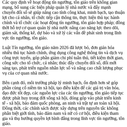
Các quy định về hoạt động tín ngưỡng, tôn giáo trên không gian
mạng, bổ sung các biện pháp quản lý nhà nước và đẩy mạnh
chuyển đổi số sẽ giúp nâng cao tính công khai, minh bạch, tạo thuận
lợi cho cá nhân, tổ chức tiếp cận thông tin, thực hiện thủ tục hành
chính và tổ chức các hoạt động tín ngưỡng, tôn giáo hợp pháp; đồng
thời hỗ trợ cơ quan quản lý nhà nước nâng cao năng lực theo dõi,
giám sát, thống kê, dự báo và xử lý các vấn đề phát sinh trong lĩnh
vực tín ngưỡng, tôn giáo.
Luật Tín ngưỡng, tôn giáo năm 2026 đã lược bỏ, đơn giản hóa
nhiều thủ tục hành chính, ứng dụng công nghệ thông tin và dịch vụ
công trực tuyến, góp phần giảm chi phí tuân thủ, tiết kiệm thời gian,
công sức cho tổ chức, cá nhân; thúc đẩy chuyển đổi số, đổi mới
sáng tạo, phát triển nguồn nhân lực số và nâng cao chất lượng phục
vụ của cơ quan nhà nước.
Bên cạnh đó, môi trường pháp lý minh bạch, ổn định hơn sẽ góp
phần củng cố niềm tin xã hội, tạo điều kiện để các giá trị văn hóa,
đạo đức tốt đẹp, các nguồn lực của các tín ngưỡng, tôn giáo tiếp tục
được phát huy trong đời sống xã hội, đóng góp vào phát triển kinh
tế - xã hội, bảo đảm quốc phòng, an ninh và trật tự an toàn xã hội.
Đồng thời, các chính sách được xây dựng trên nguyên tắc không
phân biệt giới tính, bảo đảm nam và nữ có cơ hội, điều kiện tham
gia và thụ hưởng quyền lợi bình đẳng trong lĩnh vực tín ngưỡng, tôn
giáo.