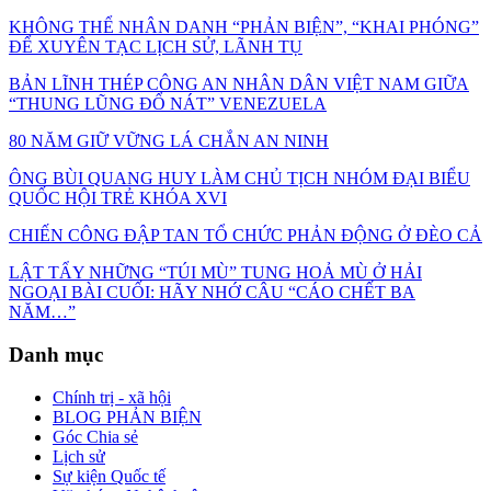
KHÔNG THỂ NHÂN DANH “PHẢN BIỆN”, “KHAI PHÓNG”
ĐỂ XUYÊN TẠC LỊCH SỬ, LÃNH TỤ
BẢN LĨNH THÉP CÔNG AN NHÂN DÂN VIỆT NAM GIỮA
“THUNG LŨNG ĐỔ NÁT” VENEZUELA
80 NĂM GIỮ VỮNG LÁ CHẮN AN NINH
ÔNG BÙI QUANG HUY LÀM CHỦ TỊCH NHÓM ĐẠI BIỂU
QUỐC HỘI TRẺ KHÓA XVI
CHIẾN CÔNG ĐẬP TAN TỔ CHỨC PHẢN ĐỘNG Ở ĐÈO CẢ
LẬT TẨY NHỮNG “TÚI MÙ” TUNG HOẢ MÙ Ở HẢI
NGOẠI BÀI CUỐI: HÃY NHỚ CÂU “CÁO CHẾT BA
NĂM…”
Danh mục
Chính trị - xã hội
BLOG PHẢN BIỆN
Góc Chia sẻ
Lịch sử
Sự kiện Quốc tế