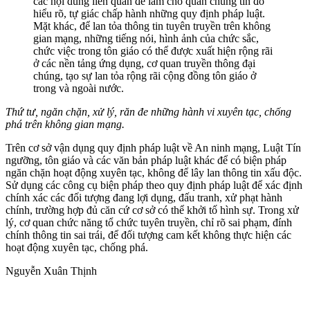
các nội dung liên quan để làm cho quần chúng tín đồ
hiểu rõ, tự giác chấp hành những quy định pháp luật.
Mặt khác, để lan tỏa thông tin tuyên truyền trên không
gian mạng, những tiếng nói, hình ảnh của chức sắc,
chức việc trong tôn giáo có thể được xuất hiện rộng rãi
ở các nền tảng ứng dụng, cơ quan truyền thông đại
chúng, tạo sự lan tỏa rộng rãi cộng đồng tôn giáo ở
trong và ngoài nước.
Thứ tư, ngăn chặn, xử lý, răn đe những hành vi xuyên tạc, chống
phá trên không gian mạng.
Trên cơ sở vận dụng quy định pháp luật về An ninh mạng, Luật Tín
ngưỡng, tôn giáo và các văn bản pháp luật khác để có biện pháp
ngăn chặn hoạt động xuyên tạc, không để lây lan thông tin xấu độc.
Sử dụng các công cụ biện pháp theo quy định pháp luật để xác định
chính xác các đối tượng đang lợi dụng, đấu tranh, xử phạt hành
chính, trường hợp đủ căn cứ cơ sở có thể khởi tố hình sự. Trong xử
lý, cơ quan chức năng tổ chức tuyên truyền, chỉ rõ sai phạm, đính
chính thông tin sai trái, để đối tượng cam kết không thực hiện các
hoạt động xuyên tạc, chống phá.
Nguyễn Xuân Thịnh