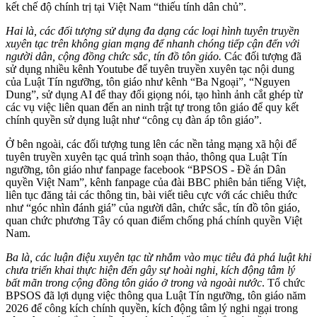
kết chế độ chính trị tại Việt Nam “thiếu tính dân chủ”.
Hai là, các đối tượng sử dụng đa dạng các loại hình tuyên truyền
xuyên tạc trên không gian mạng để nhanh chóng tiếp cận đến với
người dân, cộng đồng chức sắc, tín đồ tôn giáo.
Các đối tượng đã
sử dụng nhiều kênh Youtube để tuyên truyền xuyên tạc nội dung
của Luật Tín ngưỡng, tôn giáo như kênh “Ba Ngoại”, “Nguyen
Dung”, sử dụng AI để thay đổi giọng nói, tạo hình ảnh cắt ghép từ
các vụ việc liên quan đến an ninh trật tự trong tôn giáo để quy kết
chính quyền sử dụng luật như “công cụ đàn áp tôn giáo”.
Ở bên ngoài, các đối tượng tung lên các nền tảng mạng xã hội để
tuyên truyền xuyên tạc quá trình soạn thảo, thông qua Luật Tín
ngưỡng, tôn giáo như fanpage facebook “BPSOS - Đề án Dân
quyền Việt Nam”, kênh fanpage của đài BBC phiên bản tiếng Việt,
liên tục đăng tải các thông tin, bài viết tiêu cực với các chiêu thức
như “góc nhìn đánh giá” của người dân, chức sắc, tín đồ tôn giáo,
quan chức phương Tây có quan điểm chống phá chính quyền Việt
Nam.
Ba là, các luận điệu xuyên tạc từ nhắm vào mục tiêu đả phá luật khi
chưa triển khai thực hiện đến gây sự hoài nghi, kích động tâm lý
bất mãn trong cộng đồng tôn giáo ở trong và ngoài nước
. Tổ chức
BPSOS đã lợi dụng việc thông qua Luật Tín ngưỡng, tôn giáo năm
2026 để công kích chính quyền, kích động tâm lý nghi ngại trong