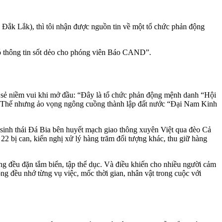
Đắk Lắk), thì tôi nhận được nguồn tin về một tổ chức phản động
ó thông tin sốt dẻo cho phóng viên Báo CAND”.
 sẻ niềm vui khi mở đầu: “Đây là tổ chức phản động mệnh danh “Hội
n. Thế nhưng ảo vọng ngông cuồng thành lập đất nước “Đại Nam Kinh
 sinh thái Đá Bia bên huyết mạch giao thông xuyên Việt qua đèo Cả
2 bị can, kiến nghị xử lý hàng trăm đối tượng khác, thu giữ hàng
g đều đặn tắm biển, tập thể dục. Và điều khiến cho nhiều người cảm
 đều nhớ từng vụ việc, mốc thời gian, nhân vật trong cuộc với