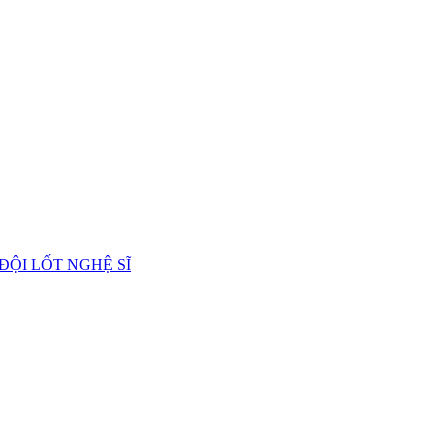
 ĐỘI LỐT NGHỆ SĨ