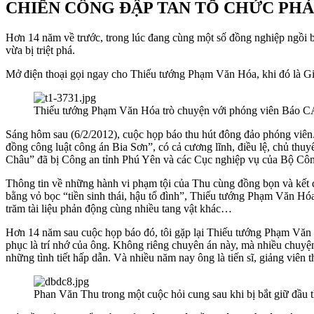
CHIẾN CÔNG ĐẬP TAN TỔ CHỨC PHẢ
Hơn 14 năm về trước, trong lúc đang cùng một số đồng nghiệp ngồi 
vừa bị triệt phá.
Mở điện thoại gọi ngay cho Thiếu tướng Phạm Văn Hóa, khi đó là G
Thiếu tướng Phạm Văn Hóa trò chuyện với phóng viên Báo 
Sáng hôm sau (6/2/2012), cuộc họp báo thu hút đông đảo phóng viê
đồng công luật công án Bia Sơn”, có cả cương lĩnh, điều lệ, chủ 
Châu” đã bị Công an tỉnh Phú Yên và các Cục nghiệp vụ của Bộ Công
Thông tin về những hành vi phạm tội của Thu cùng đồng bọn và kết q
bằng vỏ bọc “tiền sinh thái, hậu tổ đình”, Thiếu tướng Phạm Văn Hó
trăm tài liệu phản động cùng nhiều tang vật khác…
Hơn 14 năm sau cuộc họp báo đó, tôi gặp lại Thiếu tướng Phạm Văn H
phục là trí nhớ của ông. Không riêng chuyên án này, mà nhiều chuy
những tình tiết hấp dẫn. Và nhiều năm nay ông là tiến sĩ, giảng viê
Phan Văn Thu trong một cuộc hỏi cung sau khi bị bắt giữ đầu 