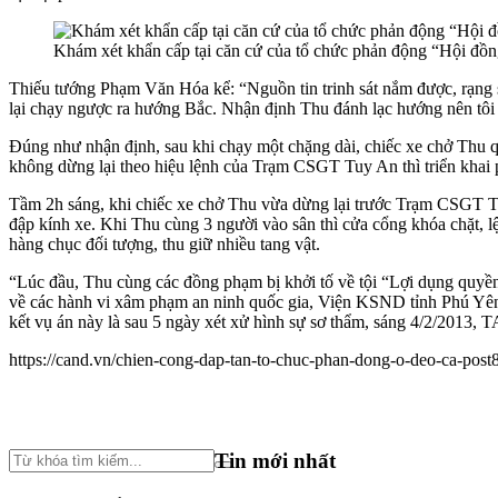
Khám xét khẩn cấp tại căn cứ của tổ chức phản động “Hội đồn
Thiếu tướng Phạm Văn Hóa kể: “Nguồn tin trinh sát nắm được, rạng 
lại chạy ngược ra hướng Bắc. Nhận định Thu đánh lạc hướng nên tôi c
Đúng như nhận định, sau khi chạy một chặng dài, chiếc xe chở Thu q
không dừng lại theo hiệu lệnh của Trạm CSGT Tuy An thì triển khai
Tầm 2h sáng, khi chiếc xe chở Thu vừa dừng lại trước Trạm CSGT Tuy
đập kính xe. Khi Thu cùng 3 người vào sân thì cửa cổng khóa chặt, 
hàng chục đối tượng, thu giữ nhiều tang vật.
“Lúc đầu, Thu cùng các đồng phạm bị khởi tố về tội “Lợi dụng quyền 
về các hành vi xâm phạm an ninh quốc gia, Viện KSND tỉnh Phú Yên 
kết vụ án này là sau 5 ngày xét xử hình sự sơ thẩm, sáng 4/2/2013, 
https://cand.vn/chien-cong-dap-tan-to-chuc-phan-dong-o-deo-ca-pos
Tin mới nhất