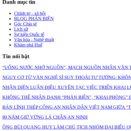
Danh mục tin
Chính trị - xã hội
BLOG PHẢN BIỆN
Góc Chia sẻ
Lịch sử
Sự kiện Quốc tế
Văn hóa - Nghệ thuật
Khám phá Huế
Tin nổi bật
“UỐNG NƯỚC NHỚ NGUỒN”, MẠCH NGUỒN NHÂN VĂN T
NGUY CƠ TỪ VĂN NGHỆ SĨ SUY THOÁI TƯ TƯỞNG: KHÔNG C
NHẬN DIỆN LUẬN ĐIỆU XUYÊN TẠC VIỆC TRIỂN KHAI L
KHÔNG THỂ NHÂN DANH “PHẢN BIỆN”, “KHAI PHÓNG” Đ
BẢN LĨNH THÉP CÔNG AN NHÂN DÂN VIỆT NAM GIỮA 
80 NĂM GIỮ VỮNG LÁ CHẮN AN NINH
ÔNG BÙI QUANG HUY LÀM CHỦ TỊCH NHÓM ĐẠI BIỂU Q