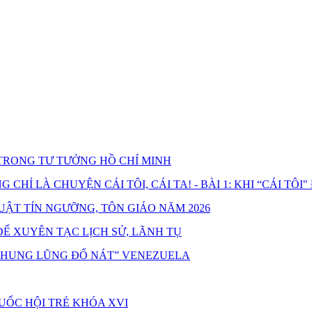
RONG TƯ TƯỞNG HỒ CHÍ MINH
HỈ LÀ CHUYỆN CÁI TÔI, CÁI TA! - BÀI 1: KHI “CÁI TÔI"
UẬT TÍN NGƯỠNG, TÔN GIÁO NĂM 2026
Ể XUYÊN TẠC LỊCH SỬ, LÃNH TỤ
“THUNG LŨNG ĐỔ NÁT” VENEZUELA
UỐC HỘI TRẺ KHÓA XVI