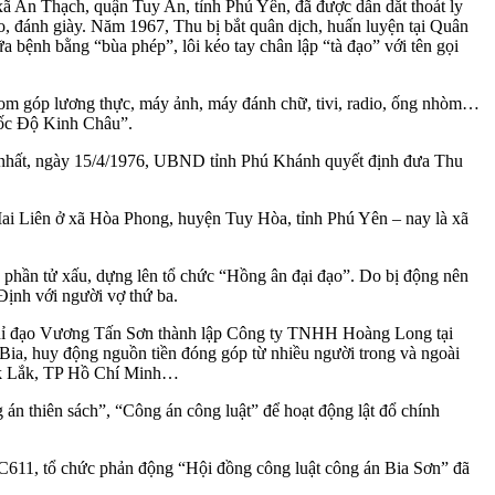
ã An Thạch, quận Tuy An, tỉnh Phú Yên, đã được dẫn dắt thoát ly
áo, đánh giày. Năm 1967, Thu bị bắt quân dịch, huấn luyện tại Quân
bệnh bằng “bùa phép”, lôi kéo tay chân lập “tà đạo” với tên gọi
gom góp lương thực, máy ảnh, máy đánh chữ, tivi, radio, ống nhòm…
Quốc Độ Kinh Châu”.
p nhất, ngày 15/4/1976, UBND tỉnh Phú Khánh quyết định đưa Thu
i Mai Liên ở xã Hòa Phong, huyện Tuy Hòa, tỉnh Phú Yên – nay là xã
phần tử xấu, dựng lên tổ chức “Hồng ân đại đạo”. Do bị động nên
ịnh với người vợ thứ ba.
u chỉ đạo Vương Tấn Sơn thành lập Công ty TNHH Hoàng Long tại
ia, huy động nguồn tiền đóng góp từ nhiều người trong và ngoài
Đắk Lắk, TP Hồ Chí Minh…
 án thiên sách”, “Công án công luật” để hoạt động lật đổ chính
C611, tổ chức phản động “Hội đồng công luật công án Bia Sơn” đã