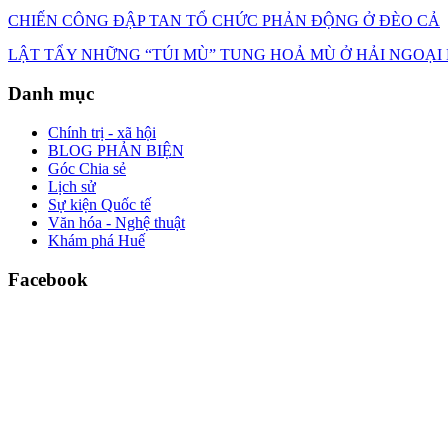
CHIẾN CÔNG ĐẬP TAN TỔ CHỨC PHẢN ĐỘNG Ở ĐÈO CẢ
LẬT TẨY NHỮNG “TÚI MÙ” TUNG HOẢ MÙ Ở HẢI NGOẠI
Danh mục
Chính trị - xã hội
BLOG PHẢN BIỆN
Góc Chia sẻ
Lịch sử
Sự kiện Quốc tế
Văn hóa - Nghệ thuật
Khám phá Huế
Facebook