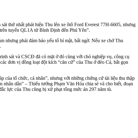
sát thứ nhất phát hiện Thu lên xe ôtô Ford Everest 77H-6605, nhưng
hác trên tuyến QL1A từ Bình Định đến Phú Yên”.
bám nhưng phải đảm bảo yếu tố bí mật, bất ngờ. Nếu xe chở Thu
.
trinh sát và CSCĐ đã có mặt ở đó cùng với chó nghiệp vụ, công cụ
các đơn vị đồng loạt đột kích “căn cứ” của Thu ở đèo Cả, bắt gọn
p của tổ chức, cá nhân”, nhưng với những chứng cứ tài liệu thu thập
ền nhân dân” – Thiếu tướng Phạm Văn Hóa chia sẻ và cho biết, đoạn
 đắc lực của Thu cũng bị xử phạt tổng mức án 297 năm tù.