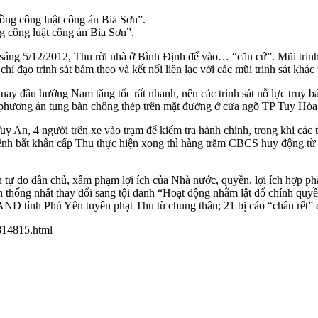
g công luật công án Bia Sơn”.
sáng 5/12/2012, Thu rời nhà ở Bình Định để vào… “căn cứ”. Mũi trinh 
hỉ đạo trinh sát bám theo và kết nối liên lạc với các mũi trinh sát k
uay đầu hướng Nam tăng tốc rất nhanh, nên các trinh sát nỗ lực truy 
 phương án tung bàn chông thép trên mặt đường ở cửa ngõ TP Tuy Hòa
 An, 4 người trên xe vào trạm để kiểm tra hành chính, trong khi các 
lệnh bắt khẩn cấp Thu thực hiện xong thì hàng trăm CBCS huy động từ 
tự do dân chủ, xâm phạm lợi ích của Nhà nước, quyền, lợi ích hợp phá
thống nhất thay đổi sang tội danh “Hoạt động nhằm lật đổ chính quy
TAND tỉnh Phú Yên tuyên phạt Thu tù chung thân; 21 bị cáo “chân rết”
t814815.html