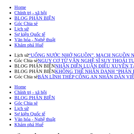
Home
Chính trị - xã hội
BLOG PHẢN BIỆN
Góc Chia sẻ
Lịch sử
Sự kiện Quốc tế
Văn hóa - Nghệ thuật
Khám phá Huế
Lịch sử
“UỐNG NƯỚC NHỚ NGUỒN”, MẠCH NGUỒN N
Góc Chia sẻ
NGUY CƠ TỪ VĂN NGHỆ SĨ SUY THOÁI TƯ T
BLOG PHẢN BIỆN
NHẬN DIỆN LUẬN ĐIỆU XUYÊN TẠ
BLOG PHẢN BIỆN
KHÔNG THỂ NHÂN DANH “PHẢN BI
Góc Chia sẻ
BẢN LĨNH THÉP CÔNG AN NHÂN DÂN VI
Home
Chính trị - xã hội
BLOG PHẢN BIỆN
Góc Chia sẻ
Lịch sử
Sự kiện Quốc tế
Văn hóa - Nghệ thuật
Khám phá Huế