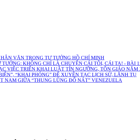
HÂN VĂN TRONG TƯ TƯỞNG HỒ CHÍ MINH
ƯỞNG: KHÔNG CHỈ LÀ CHUYỆN CÁI TÔI, CÁI TA! - BÀI 1: 
C VIỆC TRIỂN KHAI LUẬT TÍN NGƯỠNG, TÔN GIÁO NĂM 
ỆN”, “KHAI PHÓNG” ĐỂ XUYÊN TẠC LỊCH SỬ, LÃNH TỤ
ỆT NAM GIỮA “THUNG LŨNG ĐỔ NÁT” VENEZUELA