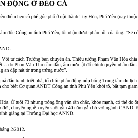
N ĐỘNG Ở ĐÈO CẢ
bên điểm hẹn cà phê góc phố ở nội thành Tuy Hòa, Phú Yên (nay thuộc 
iám đốc Công an tỉnh Phú Yên, tôi nhận được phản hồi của ông: “Sẽ c
CAND.
n. Với tư cách Trưởng ban chuyên án, Thiếu tướng Phạm Văn Hóa chia
thuyết… do Phan Văn Thu cầm đầu, âm mưu lật đổ chính quyền nhân dâ
 an đập nát từ trong trứng nước”.
uả đấu tranh triệt phá, tổ chức phản động núp bóng Trung tâm du lịch
a cho biết Cơ quan ANĐT Công an tỉnh Phú Yên khởi tố, bắt tạm giam 2
óa. Ở tuổi 73 nhưng trông ông vẫn rắn chắc, khỏe mạnh, có thể do ôn
ện đời, chuyện nghề xuyên suốt gần 40 năm gắn bó với ngành CAND, ông
n thỉnh giảng tại Trường Đại học ANND.
tháng 2/2012.