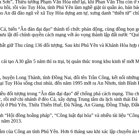
ia Sơn”, Thiếu tướng Phạm Văn Hóa nhớ lại, khi Phan Văn Thu còn ở x
êu hồi, rồi vào Tuy Hòa, tỉnh Phú Yên làm nghề giặt ủi quần áo, bán b
o An đã đào ngũ về xã Tuy Hòa dựng am tự, xưng danh “thiên tử” chữa 
 Cả, biến “Ân đàn đại đạo” thành tổ chức phản động, cùng đồng bọn 
m mưu lật đổ chính quyền cách mạng với ảo vọng thành lập đất nước “
, bắt giữ Thu cùng 136 đối tượng. Sau khi Phú Yên và Khánh Hòa hợ
i cải tạo A30 gần 5 năm thì ra trại, bị quản thúc trong khu kinh tế mớ
huyện Long Thành, tỉnh Đồng Nai, đổi tên Trần Công, kết nối những 
ại Tuy Hòa sống chui nhủi, đến năm 1995 mới ra An Nhơn, tỉnh Bình Đ
 nhiều đối tượng trong “Ân đàn đại đạo” để chống phá cách mạng. Th
ồi mở chi nhánh ở đèo Cả, xây dựng Trung tâm du lịch sinh thái Đá B
háp hội ở Phú Yên, Thừa Thiên Huế, Đà Nẵng, An Giang, Đồng Tháp, 
nh “Hội đồng hoằng pháp”, “Công luật đại hóa” và nhiều tài liệu “Công
” năm 2013.
 của Công an tỉnh Phú Yên. Hơn 6 tháng sau khi xác lập chuyên án 