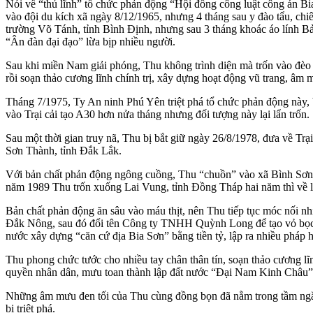
Nói về “thủ lĩnh” tổ chức phản động “Hội đồng công luật công án B
vào đội du kích xã ngày 8/12/1965, nhưng 4 tháng sau y đào tẩu, chi
trường Võ Tánh, tỉnh Bình Định, nhưng sau 3 tháng khoác áo lính Bả
“Ân đàn đại đạo” lừa bịp nhiều người.
Sau khi miền Nam giải phóng, Thu không trình diện mà trốn vào đèo
rồi soạn thảo cương lĩnh chính trị, xây dựng hoạt động vũ trang, â
Tháng 7/1975, Ty An ninh Phú Yên triệt phá tổ chức phản động này
vào Trại cải tạo A30 hơn nửa tháng nhưng đối tượng này lại lẩn trốn.
Sau một thời gian truy nã, Thu bị bắt giữ ngày 26/8/1978, đưa về Trạ
Sơn Thành, tỉnh Đắk Lắk.
Với bản chất phản động ngông cuồng, Thu “chuồn” vào xã Bình Sơn, 
năm 1989 Thu trốn xuống Lai Vung, tỉnh Đồng Tháp hai năm thì về l
Bản chất phản động ăn sâu vào máu thịt, nên Thu tiếp tục móc nối
Đắk Nông, sau đó đổi tên Công ty TNHH Quỳnh Long để tạo vỏ bọc, r
nước xây dựng “căn cứ địa Bia Sơn” bằng tiền tỷ, lập ra nhiều p
Thu phong chức tước cho nhiều tay chân thân tín, soạn thảo cương lĩ
quyền nhân dân, mưu toan thành lập đất nước “Đại Nam Kinh Châu
Những âm mưu đen tối của Thu cùng đồng bọn đã nằm trong tầm ngắm
bị triệt phá.