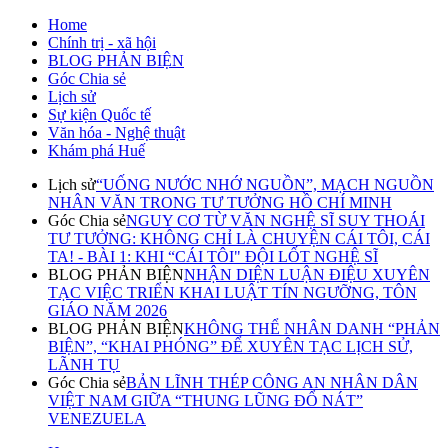
Home
Chính trị - xã hội
BLOG PHẢN BIỆN
Góc Chia sẻ
Lịch sử
Sự kiện Quốc tế
Văn hóa - Nghệ thuật
Khám phá Huế
Lịch sử
“UỐNG NƯỚC NHỚ NGUỒN”, MẠCH NGUỒN
NHÂN VĂN TRONG TƯ TƯỞNG HỒ CHÍ MINH
Góc Chia sẻ
NGUY CƠ TỪ VĂN NGHỆ SĨ SUY THOÁI
TƯ TƯỞNG: KHÔNG CHỈ LÀ CHUYỆN CÁI TÔI, CÁI
TA! - BÀI 1: KHI “CÁI TÔI" ĐỘI LỐT NGHỆ SĨ
BLOG PHẢN BIỆN
NHẬN DIỆN LUẬN ĐIỆU XUYÊN
TẠC VIỆC TRIỂN KHAI LUẬT TÍN NGƯỠNG, TÔN
GIÁO NĂM 2026
BLOG PHẢN BIỆN
KHÔNG THỂ NHÂN DANH “PHẢN
BIỆN”, “KHAI PHÓNG” ĐỂ XUYÊN TẠC LỊCH SỬ,
LÃNH TỤ
Góc Chia sẻ
BẢN LĨNH THÉP CÔNG AN NHÂN DÂN
VIỆT NAM GIỮA “THUNG LŨNG ĐỔ NÁT”
VENEZUELA