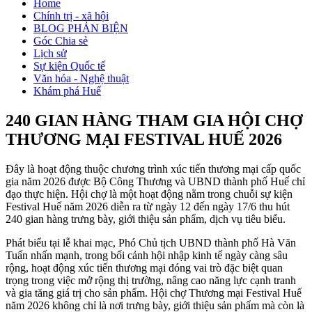
Home
Chính trị - xã hội
BLOG PHẢN BIỆN
Góc Chia sẻ
Lịch sử
Sự kiện Quốc tế
Văn hóa - Nghệ thuật
Khám phá Huế
240 GIAN HÀNG THAM GIA HỘI CHỢ
THƯƠNG MẠI FESTIVAL HUẾ 2026
Đây là hoạt động thuộc chương trình xúc tiến thương mại cấp quốc
gia năm 2026 được Bộ Công Thương và UBND thành phố Huế chỉ
đạo thực hiện. Hội chợ là một hoạt động nằm trong chuỗi sự kiện
Festival Huế năm 2026 diễn ra từ ngày 12 đến ngày 17/6 thu hút
240 gian hàng trưng bày, giới thiệu sản phẩm, dịch vụ tiêu biểu.
Phát biểu tại lễ khai mạc, Phó Chủ tịch UBND thành phố Hà Văn
Tuấn nhấn mạnh, trong bối cảnh hội nhập kinh tế ngày càng sâu
rộng, hoạt động xúc tiến thương mại đóng vai trò đặc biệt quan
trọng trong việc mở rộng thị trường, nâng cao năng lực cạnh tranh
và gia tăng giá trị cho sản phẩm. Hội chợ Thương mại Festival Huế
năm 2026 không chỉ là nơi trưng bày, giới thiệu sản phẩm mà còn là