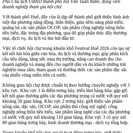
Phó Chủ tịch UBND thành phố Hà Văn Tuấn thăm, động viên
doanh nghiệp tham gia hội chợ
Với thành phố Huế, đây còn là dịp để thành phố giới thiệu hình ảnh
một địa phương năng động, thân thiện, giàu tiềm năng phát triển;
quảng bá các sản phẩm OCOP, sản phẩm công nghiệp nông thôn
tiêu biểu, đặc trưng địa phương, qua đó góp phần thúc đẩy thương
mại, dịch vụ, du lịch và thu hút đầu tư.
Việc tổ chức hội chợ trong khuôn khổ Festival Huế 2026 còn tạo sự
kết nối hài hòa giữa văn hóa, du lịch và thương mại; góp phần kích
cầu tiêu dùng, tăng sức mua thị trường, nâng cao doanh thu cho
doanh nghiệp và mang đến cho người dân và du khách những trải
nghiệm mua sắm, tham quan và thưởng thức các sản phẩm đặc sắc
của nhiều vùng miền trên cả nước.
Không gian hội chợ được chuẩn bị theo hướng chuyên nghiệp với 3
khu vực. Khu vực 1 là điểm trưng bày, triển lãm hàng hóa; gặp gỡ,
kết nối giao thương giữa các địa phương trong cả nước với quy mô
khoảng 50 gian hàng. Khu vực 2 trưng bày, giới thiệu sản phẩm
nông sản, đặc sản, OCOP, sản phẩm thủ công mỹ nghệ, công
nghiệp nông thôn tiêu biểu, sản phẩm làng nghề của các địa phương
cả nước với quy mô khoảng 110 gian hàng. Khu vực 3 có quy mô
80 gian hàng trưng bày, kinh doanh thương mại - dịch vụ tổng hợp.
Trong khuôn khổ hội chợ, ngoài hoạt động trưng bày, giới thiệu,