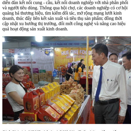
diễn đàn kết nối cung - cầu, kết nối doanh nghiệp với nhà phân phối
và người tiêu dùng. Thông qua hội chợ, các doanh nghiệp có cơ hội
quảng bá thương hiệu, tìm kiếm đối tác, mở rộng mạng lưới kinh
doanh, thúc đẩy liên kết sản xuất và tiêu thụ sản phẩm; đồng thời
cập nhật xu hướng thị trường, đổi mới công nghệ và nâng cao hiệu
quả hoạt động sản xuất kinh doanh.