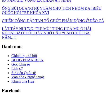
80 NĂM GIỮ VỮNG LÁ CHẮN AN NINH
ÔNG BÙI QUANG HUY LÀM CHỦ TỊCH NHÓM ĐẠI BIỂU
QUỐC HỘI TRẺ KHÓA XVI
CHIẾN CÔNG ĐẬP TAN TỔ CHỨC PHẢN ĐỘNG Ở ĐÈO CẢ
LẬT TẨY NHỮNG “TÚI MÙ” TUNG HOẢ MÙ Ở HẢI
NGOẠI BÀI CUỐI: HÃY NHỚ CÂU “CÁO CHẾT BA
NĂM…”
Danh mục
Chính trị - xã hội
BLOG PHẢN BIỆN
Góc Chia sẻ
Lịch sử
Sự kiện Quốc tế
Văn hóa - Nghệ thuật
Khám phá Huế
Facebook