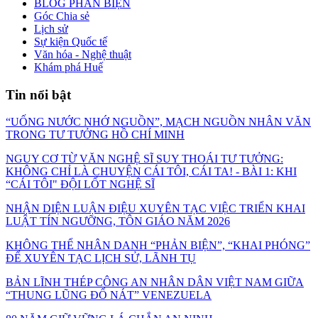
BLOG PHẢN BIỆN
Góc Chia sẻ
Lịch sử
Sự kiện Quốc tế
Văn hóa - Nghệ thuật
Khám phá Huế
Tin nổi bật
“UỐNG NƯỚC NHỚ NGUỒN”, MẠCH NGUỒN NHÂN VĂN
TRONG TƯ TƯỞNG HỒ CHÍ MINH
NGUY CƠ TỪ VĂN NGHỆ SĨ SUY THOÁI TƯ TƯỞNG:
KHÔNG CHỈ LÀ CHUYỆN CÁI TÔI, CÁI TA! - BÀI 1: KHI
“CÁI TÔI" ĐỘI LỐT NGHỆ SĨ
NHẬN DIỆN LUẬN ĐIỆU XUYÊN TẠC VIỆC TRIỂN KHAI
LUẬT TÍN NGƯỠNG, TÔN GIÁO NĂM 2026
KHÔNG THỂ NHÂN DANH “PHẢN BIỆN”, “KHAI PHÓNG”
ĐỂ XUYÊN TẠC LỊCH SỬ, LÃNH TỤ
BẢN LĨNH THÉP CÔNG AN NHÂN DÂN VIỆT NAM GIỮA
“THUNG LŨNG ĐỔ NÁT” VENEZUELA