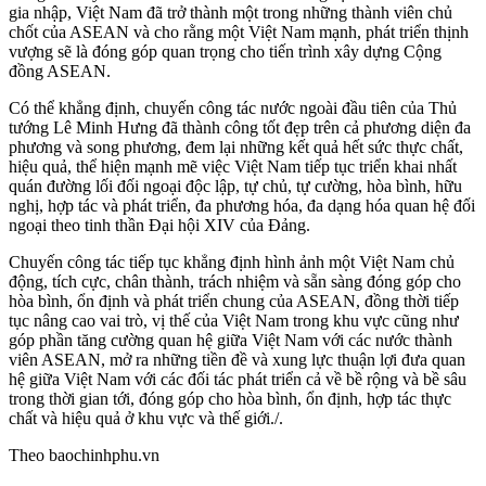
gia nhập, Việt Nam đã trở thành một trong những thành viên chủ
chốt của ASEAN và cho rằng một Việt Nam mạnh, phát triển thịnh
vượng sẽ là đóng góp quan trọng cho tiến trình xây dựng Cộng
đồng ASEAN.
Có thể khẳng định, chuyến công tác nước ngoài đầu tiên của Thủ
tướng Lê Minh Hưng đã thành công tốt đẹp trên cả phương diện đa
phương và song phương, đem lại những kết quả hết sức thực chất,
hiệu quả, thể hiện mạnh mẽ việc Việt Nam tiếp tục triển khai nhất
quán đường lối đối ngoại độc lập, tự chủ, tự cường, hòa bình, hữu
nghị, hợp tác và phát triển, đa phương hóa, đa dạng hóa quan hệ đối
ngoại theo tinh thần Đại hội XIV của Đảng.
Chuyến công tác tiếp tục khẳng định hình ảnh một Việt Nam chủ
động, tích cực, chân thành, trách nhiệm và sẵn sàng đóng góp cho
hòa bình, ổn định và phát triển chung của ASEAN, đồng thời tiếp
tục nâng cao vai trò, vị thế của Việt Nam trong khu vực cũng như
góp phần tăng cường quan hệ giữa Việt Nam với các nước thành
viên ASEAN, mở ra những tiền đề và xung lực thuận lợi đưa quan
hệ giữa Việt Nam với các đối tác phát triển cả về bề rộng và bề sâu
trong thời gian tới, đóng góp cho hòa bình, ổn định, hợp tác thực
chất và hiệu quả ở khu vực và thế giới./.
Theo baochinhphu.vn