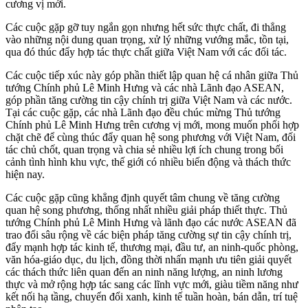
cương vị mới.
Các cuộc gặp gỡ tuy ngắn gọn nhưng hết sức thực chất, đi thẳng
vào những nội dung quan trọng, xử lý những vướng mắc, tồn tại,
qua đó thúc đẩy hợp tác thực chất giữa Việt Nam với các đối tác.
Các cuộc tiếp xúc này góp phần thiết lập quan hệ cá nhân giữa Thủ
tướng Chính phủ Lê Minh Hưng và các nhà Lãnh đạo ASEAN,
góp phần tăng cường tin cậy chính trị giữa Việt Nam và các nước.
Tại các cuộc gặp, các nhà Lãnh đạo đều chúc mừng Thủ tướng
Chính phủ Lê Minh Hưng trên cương vị mới, mong muốn phối hợp
chặt chẽ để cùng thúc đẩy quan hệ song phương với Việt Nam, đối
tác chủ chốt, quan trọng và chia sẻ nhiều lợi ích chung trong bối
cảnh tình hình khu vực, thế giới có nhiều biến động và thách thức
hiện nay.
Các cuộc gặp cũng khẳng định quyết tâm chung về tăng cường
quan hệ song phương, thống nhất nhiều giải pháp thiết thực. Thủ
tướng Chính phủ Lê Minh Hưng và lãnh đạo các nước ASEAN đã
trao đổi sâu rộng về các biện pháp tăng cường sự tin cậy chính trị,
đẩy mạnh hợp tác kinh tế, thương mại, đầu tư, an ninh-quốc phòng,
văn hóa-giáo dục, du lịch, đồng thời nhấn mạnh ưu tiên giải quyết
các thách thức liên quan đến an ninh năng lượng, an ninh lương
thực và mở rộng hợp tác sang các lĩnh vực mới, giàu tiềm năng như
kết nối hạ tầng, chuyển đổi xanh, kinh tế tuần hoàn, bán dẫn, trí tuệ