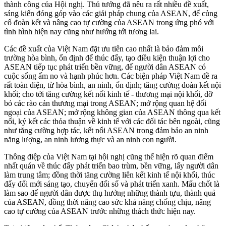
thành công của Hội nghị. Thủ tướng đã nêu ra rất nhiều đề xuất,
sáng kiến đóng góp vào các giải pháp chung của ASEAN, để củng
cố đoàn kết và nâng cao tự cường của ASEAN trong ứng phó với
tình hình hiện nay cũng như hướng tới tương lai.
Các đề xuất của Việt Nam đặt ưu tiên cao nhất là bảo đảm môi
trường hòa bình, ổn định để thúc đẩy, tạo điều kiện thuận lợi cho
ASEAN tiếp tục phát triển bền vững, để người dân ASEAN có
cuộc sống ấm no và hạnh phúc hơn. Các biện pháp Việt Nam đề ra
rất toàn diện, từ hòa bình, an ninh, ổn định; tăng cường đoàn kết nội
khối; cho tới tăng cường kết nối kinh tế - thương mại nội khối, dỡ
bỏ các rào cản thương mại trong ASEAN; mở rộng quan hệ đối
ngoại của ASEAN; mở rộng không gian của ASEAN thông qua kết
nối, ký kết các thỏa thuận về kinh tế với các đối tác bên ngoài, cũng
như tăng cường hợp tác, kết nối ASEAN trong đảm bảo an ninh
năng lượng, an ninh lương thực và an ninh con người.
Thông điệp của Việt Nam tại hội nghị cũng thể hiện rõ quan điểm
nhất quán về thúc đẩy phát triển bao trùm, bền vững, lấy người dân
làm trung tâm; đồng thời tăng cường liên kết kinh tế nội khối, thúc
đẩy đổi mới sáng tạo, chuyển đổi số và phát triển xanh. Mấu chốt là
làm sao để người dân được thụ hưởng những thành tựu, thành quả
của ASEAN, đồng thời nâng cao sức khả năng chống chịu, nâng
cao tự cường của ASEAN trước những thách thức hiện nay.