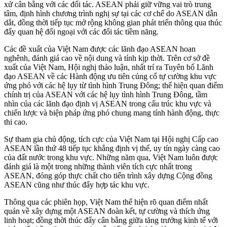
xử cân bằng với các đối tác. ASEAN phải giữ vững vai trò trung
tâm, định hình chương trình nghị sự tại các cơ chế do ASEAN dẫn
dắt, đồng thời tiếp tục mở rộng không gian phát triển thông qua thúc
đẩy quan hệ đối ngoại với các đối tác tiềm năng.
Các đề xuất của Việt Nam được các lãnh đạo ASEAN hoan
nghênh, đánh giá cao về nội dung và tính kịp thời. Trên cơ sở đề
xuất của Việt Nam, Hội nghị thảo luận, nhất trí ra Tuyên bố Lãnh
đạo ASEAN về các Hành động ưu tiên củng cố tự cường khu vực
ứng phó với các hệ lụy từ tình hình Trung Đông; thể hiện quan điểm
chính trị của ASEAN với các hệ lụy tình hình Trung Đông, tầm
nhìn của các lãnh đạo định vị ASEAN trong cấu trúc khu vực và
chiến lược và biện pháp ứng phó chung mang tính hành động, thực
thi cao.
Sự tham gia chủ động, tích cực của Việt Nam tại Hội nghị Cấp cao
ASEAN lần thứ 48 tiếp tục khẳng định vị thế, uy tín ngày càng cao
của đất nước trong khu vực. Những năm qua, Việt Nam luôn được
đánh giá là một trong những thành viên tích cực nhất trong
ASEAN, đóng góp thực chất cho tiến trình xây dựng Cộng đồng
ASEAN cũng như thúc đẩy hợp tác khu vực.
Thông qua các phiên họp, Việt Nam thể hiện rõ quan điểm nhất
quán về xây dựng một ASEAN đoàn kết, tự cường và thích ứng
linh hoạt; đồng thời thúc đẩy cân bằng giữa tăng trưởng kinh tế với