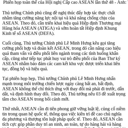
Phiên họp toàn thể của Hội nghị Cấp cao ASEAN lần thứ 48 - Ản
Thủ tướng Chính phủ cũng đề nghị thúc đẩy hợp tác thực chất
nhằm tăng cường năng lực nội tại và khả năng chống chịu của
ASEAN. Theo đó, cần triển khai hiệu quả Hiệp định Thương mại
Hàng hóa ASEAN (ATIGA) và sớm hoàn tất Hiệp định Khung
Kinh tế số ASEAN (DEFA).
Cuối cùng, Thủ tướng Chính phủ Lê Minh Hưng kêu gọi tăng
cường phối hợp và đoàn kết ASEAN, trong đó cần nâng cao hiệu
quả tham vấn và điều phối liên ngành trong các tình huống khẩn
cấp, cũng như tiếp tục phát huy vai trò điều phối của Ban Thư ký
ASEAN nhằm bảo đảm các cam kết khu vực được triển khai liên
tục, đồng bộ và hiệu quả.
Tại phiên họp hẹp, Thủ tướng Chính phủ Lê Minh Hưng nhấn
mạnh trong môi trường chiến lược ngày càng bất an, bất định,
ASEAN không thể chỉ thích ứng với thay đổi mà phải đi trước, dẫn
dắt, và định hình thay đổi. Theo đó, Thủ tướng nêu 03 đề xuất trọng
tâm cho ASEAN trong bối cảnh mới.
Thứ nhất, ASEAN cần đi tiên phong giữ vững luật lệ, củng cố niềm
tin trong quan hệ quốc tế, thông qua việc kiên trì đề cao chủ nghĩa
đa phương và thượng tôn luật pháp quốc tế. Theo đó, ASEAN cần
tích cực góp phần duy trì an ninh, an toàn, tự do hàng hải và hàng