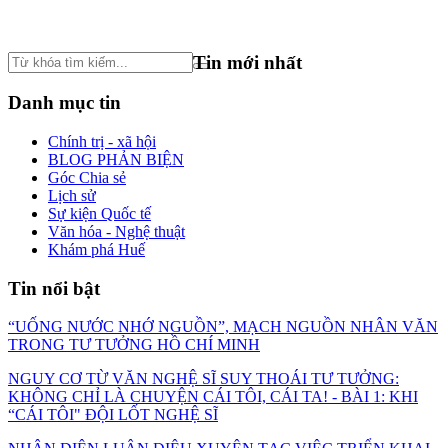
Tin mới nhất
Danh mục tin
Chính trị - xã hội
BLOG PHẢN BIỆN
Góc Chia sẻ
Lịch sử
Sự kiện Quốc tế
Văn hóa - Nghệ thuật
Khám phá Huế
Tin nổi bật
“UỐNG NƯỚC NHỚ NGUỒN”, MẠCH NGUỒN NHÂN VĂN
TRONG TƯ TƯỞNG HỒ CHÍ MINH
NGUY CƠ TỪ VĂN NGHỆ SĨ SUY THOÁI TƯ TƯỞNG:
KHÔNG CHỈ LÀ CHUYỆN CÁI TÔI, CÁI TA! - BÀI 1: KHI
“CÁI TÔI" ĐỘI LỐT NGHỆ SĨ