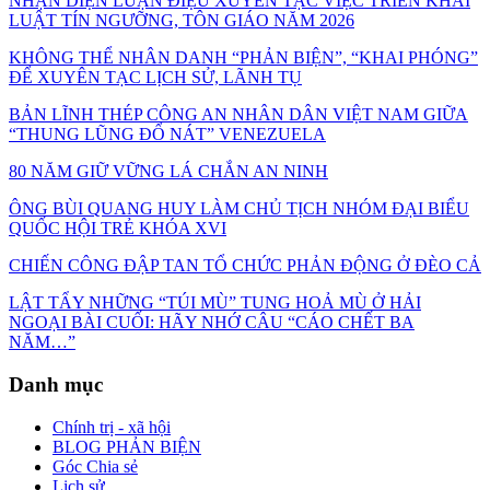
NHẬN DIỆN LUẬN ĐIỆU XUYÊN TẠC VIỆC TRIỂN KHAI
LUẬT TÍN NGƯỠNG, TÔN GIÁO NĂM 2026
KHÔNG THỂ NHÂN DANH “PHẢN BIỆN”, “KHAI PHÓNG”
ĐỂ XUYÊN TẠC LỊCH SỬ, LÃNH TỤ
BẢN LĨNH THÉP CÔNG AN NHÂN DÂN VIỆT NAM GIỮA
“THUNG LŨNG ĐỔ NÁT” VENEZUELA
80 NĂM GIỮ VỮNG LÁ CHẮN AN NINH
ÔNG BÙI QUANG HUY LÀM CHỦ TỊCH NHÓM ĐẠI BIỂU
QUỐC HỘI TRẺ KHÓA XVI
CHIẾN CÔNG ĐẬP TAN TỔ CHỨC PHẢN ĐỘNG Ở ĐÈO CẢ
LẬT TẨY NHỮNG “TÚI MÙ” TUNG HOẢ MÙ Ở HẢI
NGOẠI BÀI CUỐI: HÃY NHỚ CÂU “CÁO CHẾT BA
NĂM…”
Danh mục
Chính trị - xã hội
BLOG PHẢN BIỆN
Góc Chia sẻ
Lịch sử