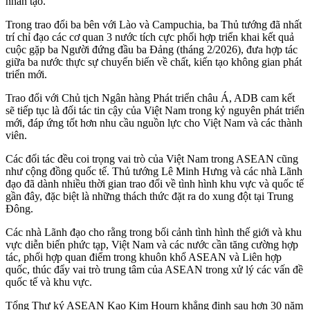
nhân tạo.
Trong trao đổi ba bên với Lào và Campuchia, ba Thủ tướng đã nhất
trí chỉ đạo các cơ quan 3 nước tích cực phối hợp triển khai kết quả
cuộc gặp ba Người đứng đầu ba Đảng (tháng 2/2026), đưa hợp tác
giữa ba nước thực sự chuyển biến về chất, kiến tạo không gian phát
triển mới.
Trao đổi với Chủ tịch Ngân hàng Phát triển châu Á, ADB cam kết
sẽ tiếp tục là đối tác tin cậy của Việt Nam trong kỷ nguyên phát triển
mới, đáp ứng tốt hơn nhu cầu nguồn lực cho Việt Nam và các thành
viên.
Các đối tác đều coi trọng vai trò của Việt Nam trong ASEAN cũng
như cộng đồng quốc tế. Thủ tướng Lê Minh Hưng và các nhà Lãnh
đạo đã dành nhiều thời gian trao đổi về tình hình khu vực và quốc tế
gần đây, đặc biệt là những thách thức đặt ra do xung đột tại Trung
Đông.
Các nhà Lãnh đạo cho rằng trong bối cảnh tình hình thế giới và khu
vực diễn biến phức tạp, Việt Nam và các nước cần tăng cường hợp
tác, phối hợp quan điểm trong khuôn khổ ASEAN và Liên hợp
quốc, thúc đẩy vai trò trung tâm của ASEAN trong xử lý các vấn đề
quốc tế và khu vực.
Tổng Thư ký ASEAN Kao Kim Hourn khẳng định sau hơn 30 năm