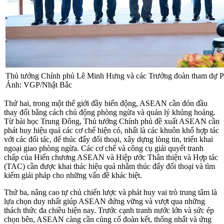
Thủ tướng Chính phủ Lê Minh Hưng và các Trưởng đoàn tham dự P
Ảnh: VGP/Nhật Bắc
Thứ hai, trong một thế giới đầy biến động, ASEAN cần đón đầu
thay đổi bằng cách chủ động phòng ngừa và quản lý khủng hoảng.
Từ bài học Trung Đông, Thủ tướng Chính phủ đề xuất ASEAN cần
phát huy hiệu quả các cơ chế hiện có, nhất là các khuôn khổ hợp tác
với các đối tác, để thúc đẩy đối thoại, xây dựng lòng tin, triển khai
ngoại giao phòng ngừa. Các cơ chế và công cụ giải quyết tranh
chấp của Hiến chương ASEAN và Hiệp ước Thân thiện và Hợp tác
(TAC) cần được khai thác hiệu quả nhằm thúc đẩy đối thoại và tìm
kiếm giải pháp cho những vấn đề khác biệt.
Thứ ba, nâng cao tự chủ chiến lược và phát huy vai trò trung tâm là
lựa chọn duy nhất giúp ASEAN đứng vững và vượt qua những
thách thức đa chiều hiện nay. Trước cạnh tranh nước lớn và sức ép
chọn bên, ASEAN càng cần củng cố đoàn kết, thống nhất và ứng