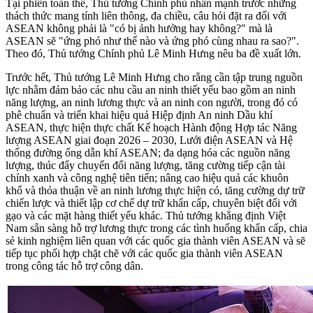
Tại phiên toàn thể, Thủ tướng Chính phủ nhấn mạnh trước những
thách thức mang tính liên thông, đa chiều, câu hỏi đặt ra đối với
ASEAN không phải là "có bị ảnh hưởng hay không?" mà là
ASEAN sẽ "ứng phó như thế nào và ứng phó cùng nhau ra sao?".
Theo đó, Thủ tướng Chính phủ Lê Minh Hưng nêu ba đề xuất lớn.
Trước hết, Thủ tướng Lê Minh Hưng cho rằng cần tập trung nguồn
lực nhằm đảm bảo các nhu cầu an ninh thiết yếu bao gồm an ninh
năng lượng, an ninh lương thực và an ninh con người, trong đó có
phê chuẩn và triển khai hiệu quả Hiệp định An ninh Dầu khí
ASEAN, thực hiện thực chất Kế hoạch Hành động Hợp tác Năng
lượng ASEAN giai đoạn 2026 – 2030, Lưới điện ASEAN và Hệ
thống đường ống dẫn khí ASEAN; đa dạng hóa các nguồn năng
lượng, thúc đẩy chuyển đổi năng lượng, tăng cường tiếp cận tài
chính xanh và công nghệ tiên tiến; nâng cao hiệu quả các khuôn
khổ và thỏa thuận về an ninh lương thực hiện có, tăng cường dự trữ
chiến lược và thiết lập cơ chế dự trữ khẩn cấp, chuyên biệt đối với
gạo và các mặt hàng thiết yếu khác. Thủ tướng khẳng định Việt
Nam sẵn sàng hỗ trợ lương thực trong các tình huống khẩn cấp, chia
sẻ kinh nghiệm liên quan với các quốc gia thành viên ASEAN và sẽ
tiếp tục phối hợp chặt chẽ với các quốc gia thành viên ASEAN
trong công tác hỗ trợ công dân.