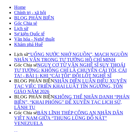
Home
Chính trị - xã hội
BLOG PHẢN BIỆN
Góc Chia sẻ
Lịch sử
Sự kiện Quốc tế
Văn hóa - Nghệ thuật
Khám phá Huế
Lịch sử
“UỐNG NƯỚC NHỚ NGUỒN”, MẠCH NGUỒN
NHÂN VĂN TRONG TƯ TƯỞNG HỒ CHÍ MINH
Góc Chia sẻ
NGUY CƠ TỪ VĂN NGHỆ SĨ SUY THOÁI
TƯ TƯỞNG: KHÔNG CHỈ LÀ CHUYỆN CÁI TÔI, CÁI
TA! - BÀI 1: KHI “CÁI TÔI" ĐỘI LỐT NGHỆ SĨ
BLOG PHẢN BIỆN
NHẬN DIỆN LUẬN ĐIỆU XUYÊN
TẠC VIỆC TRIỂN KHAI LUẬT TÍN NGƯỠNG, TÔN
GIÁO NĂM 2026
BLOG PHẢN BIỆN
KHÔNG THỂ NHÂN DANH “PHẢN
BIỆN”, “KHAI PHÓNG” ĐỂ XUYÊN TẠC LỊCH SỬ,
LÃNH TỤ
Góc Chia sẻ
BẢN LĨNH THÉP CÔNG AN NHÂN DÂN
VIỆT NAM GIỮA “THUNG LŨNG ĐỔ NÁT”
VENEZUELA