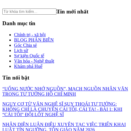
Tin mới nhất
Danh mục tin
Chính trị - xã hội
BLOG PHẢN BIỆN
Góc Chia sẻ
Lịch sử
Sự kiện Quốc tế
Văn hóa - Nghệ thuật
Khám phá Huế
Tin nổi bật
“UỐNG NƯỚC NHỚ NGUỒN”, MẠCH NGUỒN NHÂN VĂN
TRONG TƯ TƯỞNG HỒ CHÍ MINH
NGUY CƠ TỪ VĂN NGHỆ SĨ SUY THOÁI TƯ TƯỞNG:
KHÔNG CHỈ LÀ CHUYỆN CÁI TÔI, CÁI TA! - BÀI 1: KHI
“CÁI TÔI" ĐỘI LỐT NGHỆ SĨ
NHẬN DIỆN LUẬN ĐIỆU XUYÊN TẠC VIỆC TRIỂN KHAI
LUẬT TÍN NGƯỠNG, TÔN GIÁO NĂM 2026