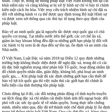
nhân. Thực tế, trong hệ thống pháp luật Việt Nam không tồn tại các
khái niệm này và cũng không ai bị xử lý hình sự chỉ vì bày tỏ chính
kiến một cách ôn hòa. Việc truy cứu trách nhiệm hình sự chỉ đặt ra
đối với những hành vi cụ thể được quy định trong Bộ luật Hình sự
và được xem xét thông qua các thủ tục tố tụng theo quy định của
pháp luật.
Bảo vệ an ninh quốc gia là nguyên tắc được mọi quốc gia có chủ
quyền coi trọng. Tại nhiều nước trên thế giới, các cơ chế ân xá,
giảm án hay khoan hồng đều đặt ra những giới hạn pháp lý đối với
các hành vi bị xem là đe dọa đến sự tồn tại, ổn định và an ninh của
Nhà nước.
Ở Việt Nam, Luật Đặc xá năm 2018 tại Điều 12 quy định những
trường hợp không thuộc diện được đề nghị đặc xá, trong đó có các
tội đặc biệt nghiêm trọng như phản bội Tổ quốc, hoạt động nhằm lật
đổ chính quyền nhân dân, gián điệp, khủng bố, phá hoại an ninh
quốc gia,… Khi pháp luật đã xác định những giới hạn cần thiết để
bảo vệ lợi ích quốc gia thì việc tuân thủ các giới hạn đó chính là
biểu hiện của tính thượng tôn pháp luật.
Chưa dừng lại ở đó, các đối tượng phản động cố tình tuyên truyền
sai lệch rằng đặc xá chỉ nhằm cải thiện hình ảnh đối ngoại hoặc đối
phó với các sức ép quốc tế về nhân quyền. Song thực tiễn chứng
minh, nhiều năm qua, đây đã trở thành một chế định pháp lý ổn định
trong hệ thống pháp luật Việt Nam. Qua các đợt đặc xá, hàng chục