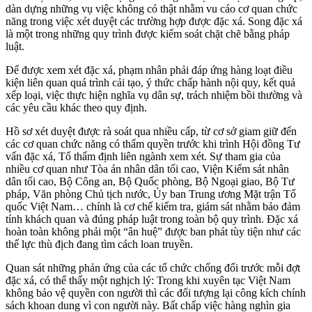
dàn dựng những vụ việc không có thật nhằm vu cáo cơ quan chức
năng trong việc xét duyệt các trường hợp được đặc xá. Song đặc xá
là một trong những quy trình được kiểm soát chặt chẽ bằng pháp
luật.
Để được xem xét đặc xá, phạm nhân phải đáp ứng hàng loạt điều
kiện liên quan quá trình cải tạo, ý thức chấp hành nội quy, kết quả
xếp loại, việc thực hiện nghĩa vụ dân sự, trách nhiệm bồi thường và
các yêu cầu khác theo quy định.
Hồ sơ xét duyệt được rà soát qua nhiều cấp, từ cơ sở giam giữ đến
các cơ quan chức năng có thẩm quyền trước khi trình Hội đồng Tư
vấn đặc xá, Tổ thẩm định liên ngành xem xét. Sự tham gia của
nhiều cơ quan như Tòa án nhân dân tối cao, Viện Kiểm sát nhân
dân tối cao, Bộ Công an, Bộ Quốc phòng, Bộ Ngoại giao, Bộ Tư
pháp, Văn phòng Chủ tịch nước, Ủy ban Trung ương Mặt trận Tổ
quốc Việt Nam… chính là cơ chế kiểm tra, giám sát nhằm bảo đảm
tính khách quan và đúng pháp luật trong toàn bộ quy trình. Đặc xá
hoàn toàn không phải một “ân huệ” được ban phát tùy tiện như các
thế lực thù địch đang tìm cách loan truyền.
Quan sát những phản ứng của các tổ chức chống đối trước mỗi đợt
đặc xá, có thể thấy một nghịch lý: Trong khi xuyên tạc Việt Nam
không bảo vệ quyền con người thì các đối tượng lại công kích chính
sách khoan dung vì con người này. Bất chấp việc hàng nghìn gia