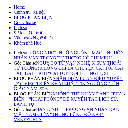
Home
Chính trị - xã hội
BLOG PHẢN BIỆN
Góc Chia sẻ
Lịch sử
Sự kiện Quốc tế
Văn hóa - Nghệ thuật
Khám phá Huế
Lịch sử
“UỐNG NƯỚC NHỚ NGUỒN”, MẠCH NGUỒN
NHÂN VĂN TRONG TƯ TƯỞNG HỒ CHÍ MINH
Góc Chia sẻ
NGUY CƠ TỪ VĂN NGHỆ SĨ SUY THOÁI
TƯ TƯỞNG: KHÔNG CHỈ LÀ CHUYỆN CÁI TÔI, CÁI
TA! - BÀI 1: KHI “CÁI TÔI" ĐỘI LỐT NGHỆ SĨ
BLOG PHẢN BIỆN
NHẬN DIỆN LUẬN ĐIỆU XUYÊN
TẠC VIỆC TRIỂN KHAI LUẬT TÍN NGƯỠNG, TÔN
GIÁO NĂM 2026
BLOG PHẢN BIỆN
KHÔNG THỂ NHÂN DANH “PHẢN
BIỆN”, “KHAI PHÓNG” ĐỂ XUYÊN TẠC LỊCH SỬ,
LÃNH TỤ
Góc Chia sẻ
BẢN LĨNH THÉP CÔNG AN NHÂN DÂN
VIỆT NAM GIỮA “THUNG LŨNG ĐỔ NÁT”
VENEZUELA