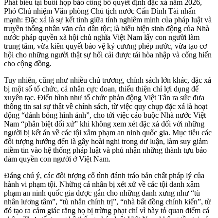
Phát biểu tại buổi họp báo công bố quyết định đặc xá năm 2026,
Phó Chủ nhiệm Văn phòng Chủ tịch nước Cấn Đình Tài nhấn
mạnh: Đặc xá là sự kết tinh giữa tính nghiêm minh của pháp luật và
truyền thống nhân văn của dân tộc; là biểu hiện sinh động của Nhà
nước pháp quyền xã hội chủ nghĩa Việt Nam lấy con người làm
trung tâm, vừa kiên quyết bảo vệ kỷ cương phép nước, vừa tạo cơ
hội cho những người thật sự hối cải được tái hòa nhập và cống hiến
cho cộng đồng.
Tuy nhiên, cũng như nhiều chủ trương, chính sách lớn khác, đặc xá
bị một số tổ chức, cá nhân cực đoan, thiếu thiện chí lợi dụng để
xuyên tạc. Điển hình như tổ chức phản động Việt Tân ra sức đưa
thông tin sai sự thật về chính sách, từ việc quy chụp đặc xá là hoạt
động “đánh bóng hình ảnh”, cho tới việc cáo buộc Nhà nước Việt
Nam “phân biệt đối xử” khi không xem xét đặc xá đối với những
người bị kết án về các tội xâm phạm an ninh quốc gia. Mục tiêu các
đối tượng hướng đến là gây hoài nghi trong dư luận, làm suy giảm
niềm tin vào hệ thống pháp luật và phủ nhận những thành tựu bảo
đảm quyền con người ở Việt Nam.
Đáng chú ý, các đối tượng cố tình đánh tráo bản chất pháp lý của
hành vi phạm tội. Những cá nhân bị xét xử về các tội danh xâm
phạm an ninh quốc gia được gắn cho những danh xưng như “tù
nhân lương tâm”, “tù nhân chính trị”, “nhà bất đồng chính kiến”, từ
đó tạo ra cảm giác rằng họ bị trừng phạt chỉ vì bày tỏ quan điểm cá