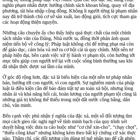
nghìn phạm nhân được hưởng chính sách khoan hồng, quay về địa
phương, tái hòa nhập cộng đồng. Không ít người từng là phạm nhân
nay đã trở thành chủ cơ sở sản xuất, lao động giỏi, tích cực tham gia
các hoạt động thiện nguyện.
Những câu chuyện ấy cho thấy hiệu quả thực chất của một chính
sách nhân văn của Đảng, Nhà nước ta, đồng thời phản ánh quan
niệm tiến bộ về công lý: Pháp luật không chỉ để trừng phạt mà còn
để giáo dục, cảm hóa và mở ra cơ hội cải tà quy chính. Một nền tư
pháp hiện đại, bên cạnh việc xử lý hành vi phạm tội, còn hướng tới
mục tiêu giúp con người trở lại với cuộc sống bình thường sau khi
đã nhận thức được sai lầm của mình.
Ở góc độ rộng hơn, đặc xá là biểu hiện của một nền tư pháp nhân
bản, hướng tới con người, vì con người. Sự nghiêm minh của pháp
luật là điều kiện cần để bảo đảm trật tự an toàn xã hội, nhưng lòng
nhân ái và khả năng hối cải, hoàn lương của người phạm tội cũng là
những giá trị không thể thiếu trong một đất nước công bằng, dân
chủ, văn minh.
Bên cạnh việc phủ nhận ý nghĩa của đặc xá, một số đối tượng tìm
mọi cách gieo rắc nghi ngờ về tính minh bạch của quy trình xét
duyệt bằng việc đưa ra cáo buộc như “cơ chế xin-cho”, “chạy chọt”,
“thiếu công khai” nhưng không kèm theo bất kỳ chứng cứ xác thực
nào. Thậm chí, các đối tượng còn dùng trí tuệ nhân tạo để cắt ghép,