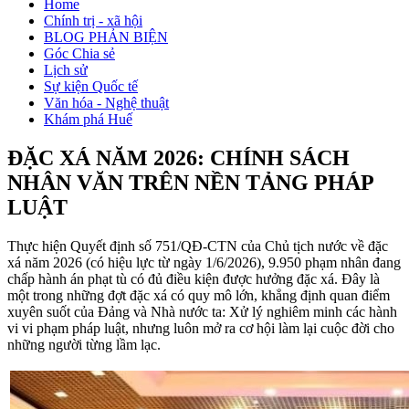
Home
Chính trị - xã hội
BLOG PHẢN BIỆN
Góc Chia sẻ
Lịch sử
Sự kiện Quốc tế
Văn hóa - Nghệ thuật
Khám phá Huế
ĐẶC XÁ NĂM 2026: CHÍNH SÁCH
NHÂN VĂN TRÊN NỀN TẢNG PHÁP
LUẬT
Thực hiện Quyết định số 751/QĐ-CTN của Chủ tịch nước về đặc
xá năm 2026 (có hiệu lực từ ngày 1/6/2026), 9.950 phạm nhân đang
chấp hành án phạt tù có đủ điều kiện được hưởng đặc xá. Đây là
một trong những đợt đặc xá có quy mô lớn, khẳng định quan điểm
xuyên suốt của Đảng và Nhà nước ta: Xử lý nghiêm minh các hành
vi vi phạm pháp luật, nhưng luôn mở ra cơ hội làm lại cuộc đời cho
những người từng lầm lạc.