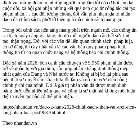
đình vui mừng đoàn tụ, những người từng lầm lỗi có cơ hội làm lại
cuộc đời, xã hội ghi nhận những kết quả tích cực từ công tác cải tạo
phạm nhân,… các đối tượng chống đối vẫn phủ nhận giá trị nhân
đạo của chính sách, phớt lờ hiệu quả mà chính sách mang lại.
Trong bối cảnh các nền tảng mạng phát triển mạnh mẽ, các thông tin
sai lệch ngày càng gia tăng, do đó mỗi người dân cần hết sức tỉnh
táo, thận trọng. Đối với các vấn đề liên quan chính sách, pháp luật,
cơ sở đáng tin cậy nhất vẫn là các văn bản quy phạm pháp luật,
thông tin từ cơ quan chức năng và hệ thống báo chí chính thống.
Đặc xá năm 2026, bên cạnh câu chuyện về 9.950 phạm nhân được
trở về đoàn tụ với gia đình, còn góp phần khẳng định thông điệp
nhất quán của Đảng và Nhà nước ta: Không ai bị bỏ lại phía sau
nếu thật sự quyết tâm sửa chữa lỗi lầm và nỗ lực vươn lên bằng
chính ý chí của mình. Đó là giá trị nhân văn đã được minh định
bằng thực tiễn nhiều năm qua và cũng là sự thật mà không một luận
điệu xuyên tạc nào có thể phủ nhận.
https://nhandan.vn/dac-xa-nam-2026-chinh-sach-nhan-van-tren-nen-
tang-phap-luat-post968704.html
Theo nhandan.vn