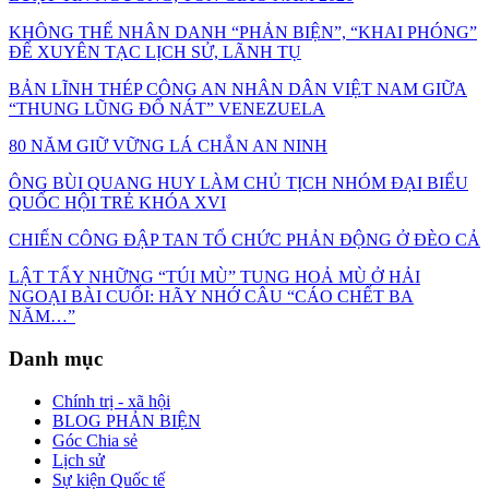
KHÔNG THỂ NHÂN DANH “PHẢN BIỆN”, “KHAI PHÓNG”
ĐỂ XUYÊN TẠC LỊCH SỬ, LÃNH TỤ
BẢN LĨNH THÉP CÔNG AN NHÂN DÂN VIỆT NAM GIỮA
“THUNG LŨNG ĐỔ NÁT” VENEZUELA
80 NĂM GIỮ VỮNG LÁ CHẮN AN NINH
ÔNG BÙI QUANG HUY LÀM CHỦ TỊCH NHÓM ĐẠI BIỂU
QUỐC HỘI TRẺ KHÓA XVI
CHIẾN CÔNG ĐẬP TAN TỔ CHỨC PHẢN ĐỘNG Ở ĐÈO CẢ
LẬT TẨY NHỮNG “TÚI MÙ” TUNG HOẢ MÙ Ở HẢI
NGOẠI BÀI CUỐI: HÃY NHỚ CÂU “CÁO CHẾT BA
NĂM…”
Danh mục
Chính trị - xã hội
BLOG PHẢN BIỆN
Góc Chia sẻ
Lịch sử
Sự kiện Quốc tế