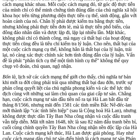
cách mạng khác nhau. Mỗi cuộc cách mạng đó, từ góc độ thực tiễn
của mình chỉ có thể minh chứng tính đúng đắn của chủ nghĩa xã hội
khoa học trên từng phương diện thực tiễn cụ thể, sinh động, gắn với
hoàn cảnh của nó. Chân lý phải được kiểm tra bằng thực tiễn,
nhưng không phải thực tiễn đơn lẻ, mà là thực tiễn phổ biến, của
đông đảo nhân dân và được lặp đi, lặp lại nhiều lần. Mặt khác,
không phải chỉ có thành công, mà ngay cả thất bại của hoạt động
thực tiễn cũng đều là tiêu chí kiểm tra lý luận. Cho nên, thất bại của
một cuộc cách mạng cụ thể, không hẳn là thất bại của lý luận, trái
lại, nó càng xác thực chính xác hơn tính đúng đắn của lý luận. Vấn
đề là phải “phân tích cụ thể một tình hình cụ thể” không thể quy
chụp võ đoán, chủ quan, ngộ nhận.
Bốn là,
lịch sử các cách mạng thế giới cho thấy, chủ nghĩa tư bản
khi mới ra đời cũng phải trải qua những thất bại đau đớn, trước sự
phản công quyết liệt của chủ nghĩa phong kiến và các thế lực thù
địch cùng với những sai làm chủ quan của giai cấp tư sản. Chẳng
hạn, cuộc cách mạng tư sản đầu tiên nổ ra tại Hà Lan bắt đầu từ
tháng 8/1566, nhưng mãi đến 1581 các tỉnh miền Bắc Nê-đéc-lan
mới thành lập “các tỉnh liên hiệp” (sau là Cộng hoà Hà Lan), nhưng
không được thực dân Tây Ban Nha công nhận và cuộc đấu tranh
vẫn tiếp diễn. Mãi tới năm 1648, tức là sau 82 năm đấu tranh bền bỉ,
cuối cùng chính quyền Tây Ban Nha công nhận nền độc lập của Hà
Lan. Cuộc cách mạng kết thúc, Hà Lan được giải phóng. Hay như
cuộc cách mạng dân chủ tư sản điển hình là cách mạng tư sản Pháp