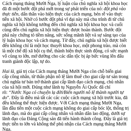
Cách mạng tháng Mười Nga, lý luận của chủ nghĩa xã hội khoa học
đã đi một bước đột phá mới trong sự phát triển của nó:
đột phá vào
thực tiễn
, dấn thân vào hiện thực của cách mạng, bén rễ vào thực
tiễn xã hội. Nhờ có bước đột phá vĩ đại này mà chu trình đi từ chủ
nghĩa xã hội không tưởng đến chủ nghĩa xã hội khoa học và cuối
cùng đến chủ nghĩa xã hội hiện thực được hoàn thành. Bước đột
phá này chứng tỏ tiềm năng, sức sống mãnh liệt và sự sáng tạo của
lý luận khoa học và cách mạng. Từ đây, chủ nghĩa xã hội được biết
đến không chỉ là một học thuyết khoa học, một phong trào, mà còn
là một chế độ xã hội cụ thể, thành hiện thực sinh động, có sức mạnh
vô cùng to lớn, mở đường cho các dân tộc bị áp bức vùng lên đấu
tranh giành độc lập, tự do.
Hai là,
giá trị của Cách mạng tháng Mười Nga còn chỗ biến giai
cấp công nhân, từ thân phận nô lệ làm thuê cho giai cấp tư sản trong
chủ nghĩa tư bản trở thành giai cấp lãnh đạo cách mạng, chủ nhân
của xã hội mới. Đúng như lãnh tụ Nguyễn Ái Quốc đã chỉ
rõ:
“Nước Nga có chuyện lạ đời/Biến người nô lệ thành người tự
do
”. Đây là điều mà tất các các cuộc cách mạng xã hội trước kia, đã
đều không thể thực hiện được. Với Cách mạng tháng Mười Nga,
lần đầu tiên một cuộc cách mạng không do giai cấp bóc lột, thống trị
lãnh đạo, mà do giai cấp công nhân và nhân dân lao động, dưới sự
lãnh đạo của Đảng Cộng sản đã tiến hành thành công. Đây là giá trị
thực tiễn to lớn và không thể phủ nhận của Cách mạng tháng Mười
Nga.