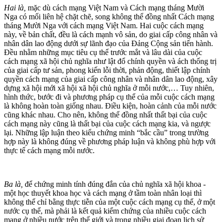
Hai là,
mặc dù cách mạng Việt Nam và Cách mạng tháng Mười
Nga có mối liên hệ chặt chẽ, song không thể đồng nhất Cách mạng
tháng Mười Nga với cách mạng Việt Nam. Hai cuộc cách mạng
này, về bản chất, đều là cách mạnh vô sản, do giai cấp công nhân và
nhân dân lao động dưới sự lãnh đạo của Đảng Cộng sản tiến hành.
Đều nhằm những mục tiêu cụ thể trước mắt và lâu dài của cuộc
cách mạng xã hội chủ nghĩa như lật đổ chính quyền và ách thống trị
của giai cấp tư sản, phong kiến lỗi thời, phản động, thiết lập chính
quyền cách mạng của giai cấp công nhân và nhân dân lao động, xây
dựng xã hội mới xã hội xã hội chủ nghĩa ở mỗi nước,… Tuy nhiên,
hình thức, bước đi và phương pháp cụ thể của mỗi cuộc cách mạng
là không hoàn toàn giống nhau. Điều kiện, hoàn cảnh của mỗi nước
cũng khác nhau. Cho nên, không thể đồng nhất thất bại của cuộc
cách mạng này cũng là thất bại của cuộc cách mạng kia, và ngược
lại. Những lập luận theo kiểu chứng minh “bắc cầu” trong trường
hợp này là không đúng về phương pháp luận và không phù hợp với
thực tế cách mạng mỗi nước.
Ba là,
để chứng minh tính đúng đắn của chủ nghĩa xã hội khoa -
một học thuyết khoa học và cách mạng ở tầm toàn nhân loại thì
không thể chỉ bằng thực tiễn của một cuộc cách mạng cụ thể, ở một
nước cụ thể, mà phải là kết quả kiểm chứng của nhiều cuộc cách
mạng ở nhiều nước trên thế giới và trong nhiều giai đoạn lịch sử