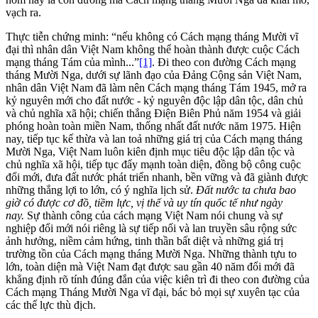
vạch ra.
Thực tiễn chứng minh: “nếu không có Cách mạng tháng Mười vĩ
đại thì nhân dân Việt Nam không thể hoàn thành được cuộc Cách
mạng tháng Tám của mình...”
[1]
. Đi theo con đường Cách mạng
tháng Mười Nga, dưới sự lãnh đạo của Đảng Cộng sản Việt Nam,
nhân dân Việt Nam đã làm nên Cách mạng tháng Tám 1945, mở ra
kỷ nguyên mới cho đất nước - kỷ nguyên độc lập dân tộc, dân chủ
và chủ nghĩa xã hội; chiến thắng Điện Biên Phủ năm 1954 và giải
phóng hoàn toàn miền Nam, thống nhất đất nước năm 1975. Hiện
nay, tiếp tục kế thừa và lan toả những giá trị của Cách mạng tháng
Mười Nga, Việt Nam luôn kiên định mục tiêu độc lập dân tộc và
chủ nghĩa xã hội, tiếp tục đẩy mạnh toàn diện, đồng bộ công cuộc
đổi mới, đưa đất nước phát triển nhanh, bền vững và đã giành được
những thắng lợi to lớn, có ý nghĩa lịch sử.
Đất nước ta chưa bao
giờ có được cơ đồ, tiềm lực, vị thế và uy tín quốc tế như ngày
nay.
Sự thành công của cách mạng Việt Nam nói chung và sự
nghiệp đổi mới nói riêng là sự tiếp nối và lan truyền sâu rộng sức
ảnh hưởng, niềm cảm hứng, tinh thần bất diệt và những giá trị
trường tồn của Cách mạng tháng Mười Nga. Những thành tựu to
lớn, toàn diện mà Việt Nam đạt được sau gần 40 năm đổi mới đã
khẳng định rõ tính đúng đắn của việc kiên trì đi theo con đường của
Cách mạng Tháng Mười Nga vĩ đại, bác bỏ mọi sự xuyên tạc của
các thế lực thù địch.