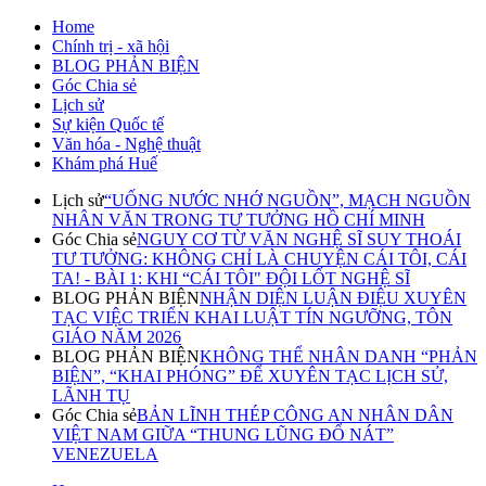
Home
Chính trị - xã hội
BLOG PHẢN BIỆN
Góc Chia sẻ
Lịch sử
Sự kiện Quốc tế
Văn hóa - Nghệ thuật
Khám phá Huế
Lịch sử
“UỐNG NƯỚC NHỚ NGUỒN”, MẠCH NGUỒN
NHÂN VĂN TRONG TƯ TƯỞNG HỒ CHÍ MINH
Góc Chia sẻ
NGUY CƠ TỪ VĂN NGHỆ SĨ SUY THOÁI
TƯ TƯỞNG: KHÔNG CHỈ LÀ CHUYỆN CÁI TÔI, CÁI
TA! - BÀI 1: KHI “CÁI TÔI" ĐỘI LỐT NGHỆ SĨ
BLOG PHẢN BIỆN
NHẬN DIỆN LUẬN ĐIỆU XUYÊN
TẠC VIỆC TRIỂN KHAI LUẬT TÍN NGƯỠNG, TÔN
GIÁO NĂM 2026
BLOG PHẢN BIỆN
KHÔNG THỂ NHÂN DANH “PHẢN
BIỆN”, “KHAI PHÓNG” ĐỂ XUYÊN TẠC LỊCH SỬ,
LÃNH TỤ
Góc Chia sẻ
BẢN LĨNH THÉP CÔNG AN NHÂN DÂN
VIỆT NAM GIỮA “THUNG LŨNG ĐỔ NÁT”
VENEZUELA