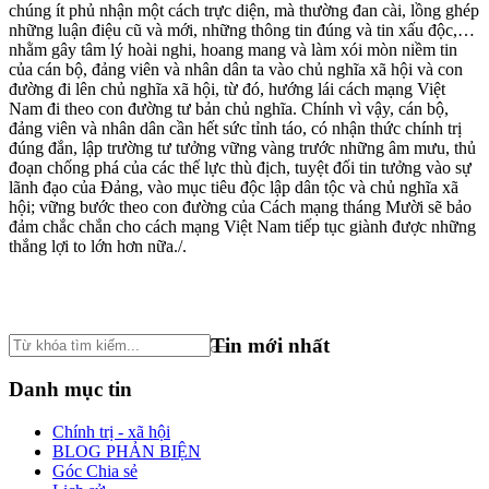
chúng ít phủ nhận một cách trực diện, mà thường đan cài, lồng ghép
những luận điệu cũ và mới, những thông tin đúng và tin xấu độc,…
nhằm gây tâm lý hoài nghi, hoang mang và làm xói mòn niềm tin
của cán bộ, đảng viên và nhân dân ta vào chủ nghĩa xã hội và con
đường đi lên chủ nghĩa xã hội, từ đó, hướng lái cách mạng Việt
Nam đi theo con đường tư bản chủ nghĩa. Chính vì vậy, cán bộ,
đảng viên và nhân dân cần hết sức tỉnh táo, có nhận thức chính trị
đúng đắn, lập trường tư tưởng vững vàng trước những âm mưu, thủ
đoạn chống phá của các thế lực thù địch, tuyệt đối tin tưởng vào sự
lãnh đạo của Ðảng, vào mục tiêu độc lập dân tộc và chủ nghĩa xã
hội; vững bước theo con đường của Cách mạng tháng Mười sẽ bảo
đảm chắc chắn cho cách mạng Việt Nam tiếp tục giành được những
thắng lợi to lớn hơn nữa./.
Tin mới nhất
Danh mục tin
Chính trị - xã hội
BLOG PHẢN BIỆN
Góc Chia sẻ