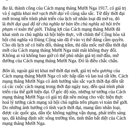
Ba là
, thành công của Cách mạng tháng Mười Nga 1917, có giá trị
và ý nghĩa
khai mở vạch thời đại
vô cùng sâu sắc. Từ đây thời đại
mới trong tiến trình phát triển của lịch sử nhân loại đã mở ra, đó
là
thời đại quá độ từ chủ nghĩa tư bản lên chủ nghĩa xã hội trên
phạm vi toàn thế giới
. Thắng lợi của Cách mạng tháng Mười đã
khai sinh ra chủ nghĩa xã hội hiện thực, với chính thể Cộng hòa xã
hội chủ nghĩa và Đảng Cộng sản đã ở vào vị thế đảng cầm quyền.
Cho dù lịch sử có biến đổi, thăng trầm, thì dấu mốc mở đầu thời đại
mới của Cách mạng tháng Mười Nga mãi mãi không thay đổi.
Không ai và không bao giờ có thể phủ nhận giá trị mở đầu, mở
đường của Cách mạng tháng Mười Nga. Đó là điều chắc chắn.
Bốn là
, ngoài giá trị khai mở thời đại mới, giá trị
nêu gương
của
Cách mạng tháng Mười Nga có sức hấp dẫn và lan toả rất lớn. Cách
mạng tháng Mười Nga có ảnh hưởng sâu sắc vạch thời đại đến tất
cả các cuộc cách mạng trong thời đại ngày nay, đến quá trình phát
triển của thế giới hiện đại. Ở góc độ này, những tư tưởng của Cách
mạng tháng Mười Nga có giá trị đặt nền móng cho việc hiện thực
hoá lý tưởng cách mạng xã hội chủ nghĩa trên phạm vi toàn thế giới.
Do những ảnh hưởng có tính vạch thời đại, mang tầm nhân loại,
được các quốc gia, dân tộc không ngừng vận dụng, phát triển sáng
tạo, đã khẳng định sức sống trường tồn, tinh thần bất diệt của Cách
mạng tháng Mười Nga.