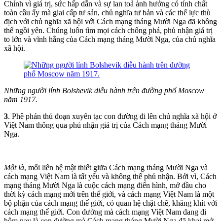
Chính vì giá trị, sức hấp dẫn và sự lan toả ảnh hưởng có tính chất
toàn cầu ấy mà giai cấp tư sản, chủ nghĩa tư bản và các thế lực thù
địch với chủ nghĩa xã hội với Cách mạng tháng Mười Nga đã không
thể ngồi yên. Chúng luôn tìm mọi cách chống phá, phủ nhận giá trị
to lớn và vĩnh hằng của Cách mạng tháng Mười Nga, của chủ nghĩa
xã hội.
Những người lính Bolshevik diễu hành trên đường phố Moscow
năm 1917.
3
. Phê phán thủ đoạn xuyên tạc con đường đi lên chủ nghĩa xã hội ở
Việt Nam thông qua phủ nhận giá trị của Cách mạng tháng Mười
Nga.
Một là
, mối liên hệ mật thiết giữa Cách mạng tháng Mười Nga và
cách mạng Việt Nam là tất yếu và không thể phủ nhận. Bởi vì, Cách
mạng tháng Mười Nga là cuộc cách mạng điển hình, mở đầu cho
thời kỳ cách mạng mới trên thế giới, và cách mạng Việt Nam là một
bộ phận của cách mạng thế giới, có quan hệ chặt chẽ, khăng khít với
cách mạng thế giới. Con đường mà cách mạng Việt Nam đang đi
hôm nay là con đường mà Cách mạng tháng Mười Nga đã khai mở,