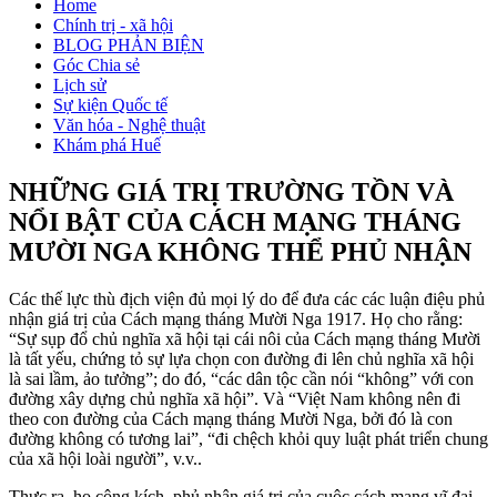
Home
Chính trị - xã hội
BLOG PHẢN BIỆN
Góc Chia sẻ
Lịch sử
Sự kiện Quốc tế
Văn hóa - Nghệ thuật
Khám phá Huế
NHỮNG GIÁ TRỊ TRƯỜNG TỒN VÀ
NỔI BẬT CỦA CÁCH MẠNG THÁNG
MƯỜI NGA KHÔNG THỂ PHỦ NHẬN
Các thế lực thù địch viện đủ mọi lý do để đưa các các luận điệu phủ
nhận giá trị của Cách mạng tháng Mười Nga 1917. Họ cho rằng:
“Sự sụp đổ chủ nghĩa xã hội tại cái nôi của Cách mạng tháng Mười
là tất yếu, chứng tỏ sự lựa chọn con đường đi lên chủ nghĩa xã hội
là sai lầm, ảo tưởng”; do đó, “các dân tộc cần nói “không” với con
đường xây dựng chủ nghĩa xã hội”. Và “Việt Nam không nên đi
theo con đường của Cách mạng tháng Mười Nga, bởi đó là con
đường không có tương lai”, “đi chệch khỏi quy luật phát triển chung
của xã hội loài người”, v.v..
Thực ra, họ công kích, phủ nhận giá trị của cuộc cách mạng vĩ đại