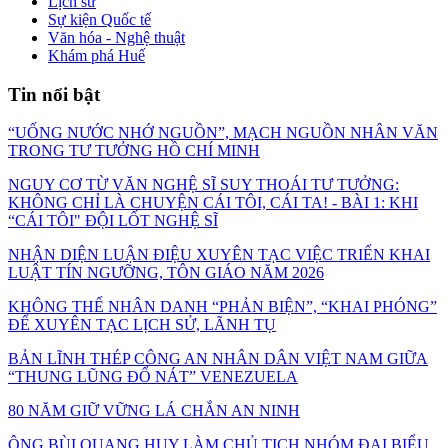
Lịch sử
Sự kiện Quốc tế
Văn hóa - Nghệ thuật
Khám phá Huế
Tin nổi bật
“UỐNG NƯỚC NHỚ NGUỒN”, MẠCH NGUỒN NHÂN VĂN
TRONG TƯ TƯỞNG HỒ CHÍ MINH
NGUY CƠ TỪ VĂN NGHỆ SĨ SUY THOÁI TƯ TƯỞNG:
KHÔNG CHỈ LÀ CHUYỆN CÁI TÔI, CÁI TA! - BÀI 1: KHI
“CÁI TÔI" ĐỘI LỐT NGHỆ SĨ
NHẬN DIỆN LUẬN ĐIỆU XUYÊN TẠC VIỆC TRIỂN KHAI
LUẬT TÍN NGƯỠNG, TÔN GIÁO NĂM 2026
KHÔNG THỂ NHÂN DANH “PHẢN BIỆN”, “KHAI PHÓNG”
ĐỂ XUYÊN TẠC LỊCH SỬ, LÃNH TỤ
BẢN LĨNH THÉP CÔNG AN NHÂN DÂN VIỆT NAM GIỮA
“THUNG LŨNG ĐỔ NÁT” VENEZUELA
80 NĂM GIỮ VỮNG LÁ CHẮN AN NINH
ÔNG BÙI QUANG HUY LÀM CHỦ TỊCH NHÓM ĐẠI BIỂU