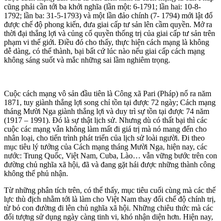
cũng phải cần tới ba khởi nghĩa (lần một: 6-1791; lần hai: 10-8-
1792; lần ba: 31-5-1793) và một lần đảo chính (7- 1794) mới lật đổ
được chế độ phong kiến, đưa giai cấp tư sản lên cầm quyền. Mở ra
thời đại thắng lợi và củng cố quyền thống trị của giai cấp tư sản trên
phạm vi thế giới. Điều đó cho thấy, thực hiện cách mạng là không
dễ dàng, có thể thành, bại bất cứ lúc nào nếu giai cấp cách mạng
không sáng suốt và mắc những sai lầm nghiêm trọng.
Cuộc cách mạng vô sản đầu tiên là Công xã Pari (Pháp) nổ ra năm
1871, tuy giành thắng lợi song chỉ tồn tại được 72 ngày; Cách mạng
tháng Mười Nga giành thắng lợi và duy trì sự tồn tại được 74 năm
(1917 – 1991). Đó là sự thật lịch sử. Nhưng dù có thất bại thì các
cuộc các mạng vẫn không làm mất đi giá trị mà nó mang đến cho
nhân loại, cho tiến trình phát triển của lịch sử loài người. Đi theo
mục tiêu lý tưởng của Cách mạng tháng Mười Nga, hiện nay, các
nước: Trung Quốc, Việt Nam, Cuba, Lào… vẫn vững bước trên con
đường chủ nghĩa xã hội, đã và đang gặt hái được những thành công
không thể phủ nhận.
Từ những phân tích trên, có thể thấy, mục tiêu cuối cùng mà các thế
lực thù địch nhằm tới là làm cho Việt Nam thay đổi chế độ chính trị,
từ bỏ con đường đi lên chủ nghĩa xã hội. Những chiêu thức mà các
đối tượng sử dụng ngày càng tinh vi, khó nhận diện hơn. Hiện nay,