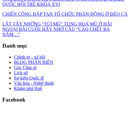
QUỐC HỘI TRẺ KHÓA XVI
CHIẾN CÔNG ĐẬP TAN TỔ CHỨC PHẢN ĐỘNG Ở ĐÈO CẢ
LẬT TẨY NHỮNG “TÚI MÙ” TUNG HOẢ MÙ Ở HẢI
NGOẠI BÀI CUỐI: HÃY NHỚ CÂU “CÁO CHẾT BA
NĂM…”
Danh mục
Chính trị - xã hội
BLOG PHẢN BIỆN
Góc Chia sẻ
Lịch sử
Sự kiện Quốc tế
Văn hóa - Nghệ thuật
Khám phá Huế
Facebook