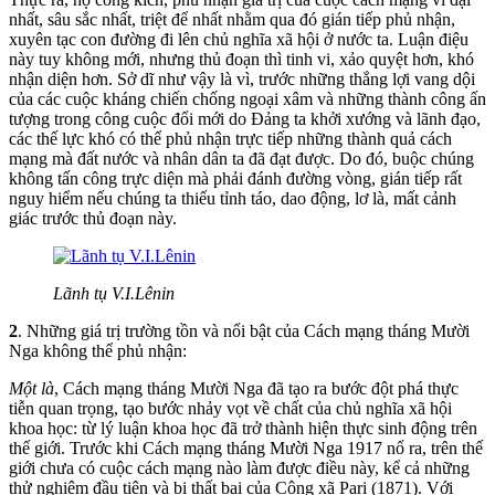
nhất, sâu sắc nhất, triệt để nhất nhằm qua đó gián tiếp phủ nhận,
xuyên tạc con đường đi lên chủ nghĩa xã hội ở nước ta. Luận điệu
này tuy không mới, nhưng thủ đoạn thì tinh vi, xảo quyệt hơn, khó
nhận diện hơn. Sở dĩ như vậy là vì, trước những thắng lợi vang dội
của các cuộc kháng chiến chống ngoại xâm và những thành công ấn
tượng trong công cuộc đổi mới do Đảng ta khởi xướng và lãnh đạo,
các thế lực khó có thể phủ nhận trực tiếp những thành quả cách
mạng mà đất nước và nhân dân ta đã đạt được. Do đó, buộc chúng
không tấn công trực diện mà phải đánh đường vòng, gián tiếp rất
nguy hiểm nếu chúng ta thiếu tỉnh táo, dao động, lơ là, mất cảnh
giác trước thủ đoạn này.
Lãnh tụ V.I.Lênin
2
. Những giá trị trường tồn và nổi bật của Cách mạng tháng Mười
Nga không thể phủ nhận:
Một là
, Cách mạng tháng Mười Nga đã tạo ra bước đột phá thực
tiễn quan trọng, tạo bước nhảy vọt về chất của chủ nghĩa xã hội
khoa học: từ lý luận khoa học đã trở thành hiện thực sinh động trên
thế giới. Trước khi Cách mạng tháng Mười Nga 1917 nổ ra, trên thế
giới chưa có cuộc cách mạng nào làm được điều này, kể cả những
thử nghiệm đầu tiên và bị thất bại của Công xã Pari (1871). Với