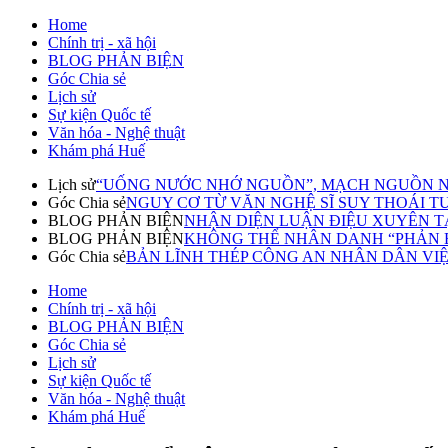
Home
Chính trị - xã hội
BLOG PHẢN BIỆN
Góc Chia sẻ
Lịch sử
Sự kiện Quốc tế
Văn hóa - Nghệ thuật
Khám phá Huế
Lịch sử
“UỐNG NƯỚC NHỚ NGUỒN”, MẠCH NGUỒN N
Góc Chia sẻ
NGUY CƠ TỪ VĂN NGHỆ SĨ SUY THOÁI TƯ T
BLOG PHẢN BIỆN
NHẬN DIỆN LUẬN ĐIỆU XUYÊN TẠ
BLOG PHẢN BIỆN
KHÔNG THỂ NHÂN DANH “PHẢN BI
Góc Chia sẻ
BẢN LĨNH THÉP CÔNG AN NHÂN DÂN VI
Home
Chính trị - xã hội
BLOG PHẢN BIỆN
Góc Chia sẻ
Lịch sử
Sự kiện Quốc tế
Văn hóa - Nghệ thuật
Khám phá Huế