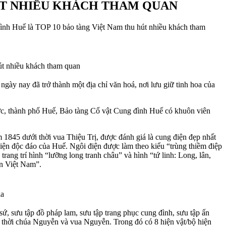
HÚT NHIỀU KHÁCH THAM QUAN
ình Huế là TOP 10 bảo tàng Việt Nam thu hút nhiều khách tham
t nhiều khách tham quan
ày nay đã trở thành một địa chỉ văn hoá, nơi lưu giữ tinh hoa của
rực, thành phố Huế, Bảo tàng Cổ vật Cung đình Huế có khuôn viên
 1845 dưới thời vua Thiệu Trị, được đánh giá là cung điện đẹp nhất
điện độc đáo của Huế. Ngôi điện được làm theo kiểu “trùng thiềm điệp
trang trí hình “lưỡng long tranh châu” và hình “tứ linh: Long, lân,
ện Việt Nam”.
ia
sứ, sưu tập đồ pháp lam, sưu tập trang phục cung đình, sưu tập ấn
ng thời chúa Nguyễn và vua Nguyễn. Trong đó có 8 hiện vật/bộ hiện