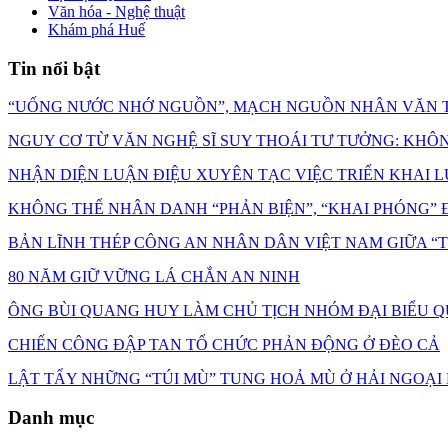
Văn hóa - Nghệ thuật
Khám phá Huế
Tin nổi bật
“UỐNG NƯỚC NHỚ NGUỒN”, MẠCH NGUỒN NHÂN VĂN T
NGUY CƠ TỪ VĂN NGHỆ SĨ SUY THOÁI TƯ TƯỞNG: KHÔNG C
NHẬN DIỆN LUẬN ĐIỆU XUYÊN TẠC VIỆC TRIỂN KHAI L
KHÔNG THỂ NHÂN DANH “PHẢN BIỆN”, “KHAI PHÓNG” Đ
BẢN LĨNH THÉP CÔNG AN NHÂN DÂN VIỆT NAM GIỮA 
80 NĂM GIỮ VỮNG LÁ CHẮN AN NINH
ÔNG BÙI QUANG HUY LÀM CHỦ TỊCH NHÓM ĐẠI BIỂU Q
CHIẾN CÔNG ĐẬP TAN TỔ CHỨC PHẢN ĐỘNG Ở ĐÈO CẢ
LẬT TẨY NHỮNG “TÚI MÙ” TUNG HOẢ MÙ Ở HẢI NGOẠI
Danh mục