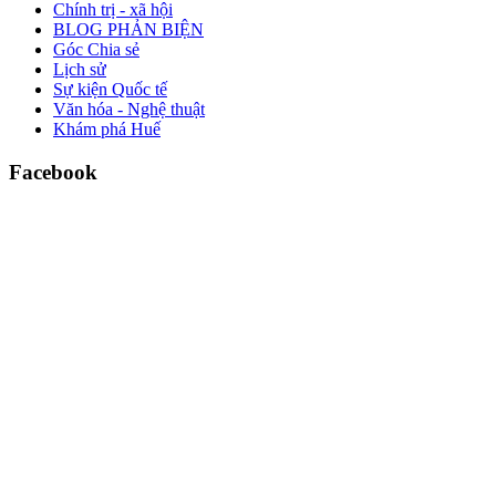
Chính trị - xã hội
BLOG PHẢN BIỆN
Góc Chia sẻ
Lịch sử
Sự kiện Quốc tế
Văn hóa - Nghệ thuật
Khám phá Huế
Facebook