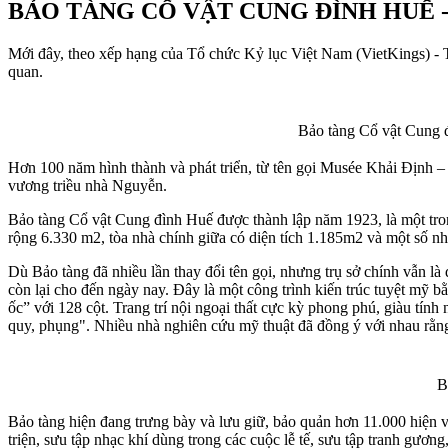
BẢO TÀNG CỔ VẬT CUNG ĐÌNH HUẾ 
Mới đây, theo xếp hạng của Tổ chức Kỷ lục Việt Nam (VietKings) -
quan.
Bảo tàng Cổ vật Cung đ
Hơn 100 năm hình thành và phát triển, từ tên gọi Musée Khải Định 
vương triều nhà Nguyễn.
Bảo tàng Cổ vật Cung đình Huế được thành lập năm 1923, là một tro
rộng 6.330 m2, tòa nhà chính giữa có diện tích 1.185m2 và một số nh
Dù Bảo tàng đã nhiều lần thay đổi tên gọi, nhưng trụ sở chính vẫn l
còn lại cho đến ngày nay. Đây là một công trình kiến trúc tuyệt mỹ 
ốc” với 128 cột. Trang trí nội ngoại thất cực kỳ phong phú, giàu tính 
quy, phụng". Nhiều nhà nghiên cứu mỹ thuật đã đồng ý với nhau rằng
B
Bảo tàng hiện đang trưng bày và lưu giữ, bảo quản hơn 11.000 hiện v
triện, sưu tập nhạc khí dùng trong các cuộc lễ tế, sưu tập tranh gươ