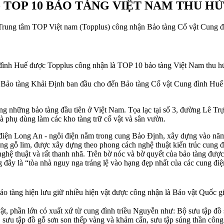
- TOP 10 BẢO TÀNG VIỆT NAM THU 
 Trung tâm TOP Việt nam (Topplus) công nhận Bảo tàng Cổ vật Cung đ
ình Huế được Topplus công nhận là TOP 10 bảo tàng Việt Nam thu hú
– Bảo tàng Khải Định
ban đầu cho đến Bảo tàng Cổ vật Cung đình Huế ng
ng những bảo tàng đầu tiên ở Việt Nam. Tọa lạc tại số 3, đường Lê T
à phụ dùng làm các kho tàng trữ cổ vật và sân vườn.
à điện Long An - ngôi điện nằm trong cung Bảo Định, xây dựng vào năm
bằng gỗ lim, được xây dựng theo phong cách nghệ thuật kiến trúc cung 
nghệ thuật và rất thanh nhã. Trên bờ nóc và bờ quyết của bảo tàng được 
 đây là “tòa nhà nguy nga tráng lệ vào hạng đẹp nhất của các cung đi
ảo tàng hiện lưu giữ nhiều hiện vật được công nhận là Bảo vật Quốc g
ật, phần lớn có xuất xứ từ cung đình triều Nguyễn như: Bộ sưu tập đồ 
ng, sưu tập đồ gỗ sơn son thếp vàng và khảm cẩn, sưu tập súng thần cô