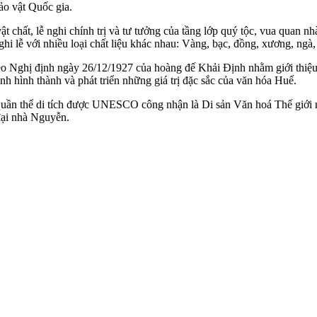
ảo vật Quốc gia.
 chất, lễ nghi chính trị và tư tưởng của tầng lớp quý tộc, vua quan n
 nghi lễ với nhiều loại chất liệu khác nhau: Vàng, bạc, đồng, xương, ngà,
eo Nghị định ngày 26/12/1927 của hoàng đế Khải Định nhằm giới thiệu
rình hình thành và phát triển những giá trị đặc sắc của văn hóa Huế.
 quần thể di tích được UNESCO công nhận là Di sản Văn hoá Thế giới
 đại nhà Nguyễn.