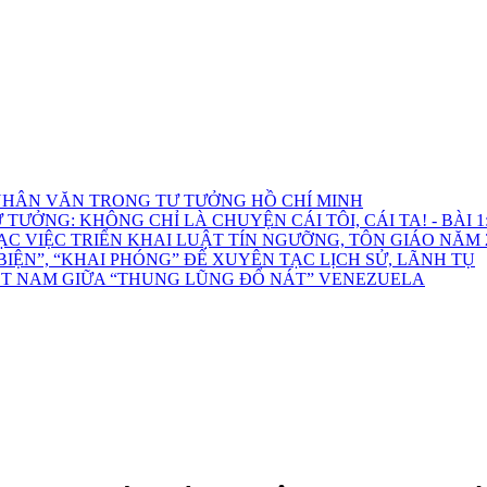
HÂN VĂN TRONG TƯ TƯỞNG HỒ CHÍ MINH
ƯỞNG: KHÔNG CHỈ LÀ CHUYỆN CÁI TÔI, CÁI TA! - BÀI 1: 
C VIỆC TRIỂN KHAI LUẬT TÍN NGƯỠNG, TÔN GIÁO NĂM 
ỆN”, “KHAI PHÓNG” ĐỂ XUYÊN TẠC LỊCH SỬ, LÃNH TỤ
ỆT NAM GIỮA “THUNG LŨNG ĐỔ NÁT” VENEZUELA