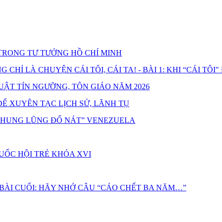
RONG TƯ TƯỞNG HỒ CHÍ MINH
HỈ LÀ CHUYỆN CÁI TÔI, CÁI TA! - BÀI 1: KHI “CÁI TÔI"
UẬT TÍN NGƯỠNG, TÔN GIÁO NĂM 2026
Ể XUYÊN TẠC LỊCH SỬ, LÃNH TỤ
“THUNG LŨNG ĐỔ NÁT” VENEZUELA
UỐC HỘI TRẺ KHÓA XVI
 BÀI CUỐI: HÃY NHỚ CÂU “CÁO CHẾT BA NĂM…”