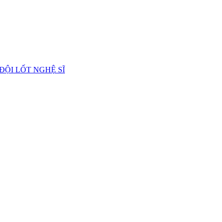
 ĐỘI LỐT NGHỆ SĨ