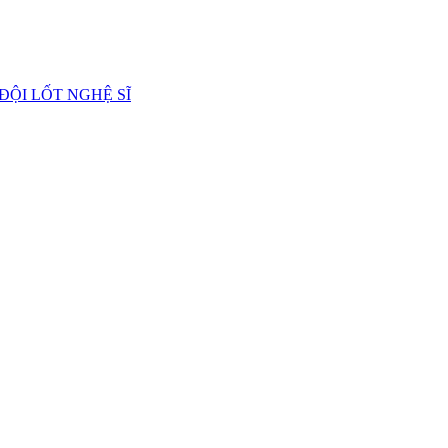
 ĐỘI LỐT NGHỆ SĨ