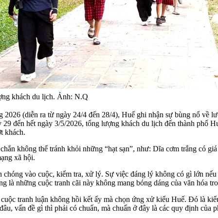
ợng khách du lịch. Ảnh: N.Q
 2026 (diễn ra từ ngày 24/4 đến 28/4), Huế ghi nhận sự bùng nổ về lư
ày 29 đến hết ngày 3/5/2026, tổng lượng khách du lịch đến thành phố H
t khách.
 chắn không thể tránh khỏi những “hạt sạn”, như: Dĩa cơm trắng có gi
mạng xã hội.
 chóng vào cuộc, kiểm tra, xử lý. Sự việc đáng lý không có gì lớn nếu
ọng là những cuộc tranh cãi này không mang bóng dáng của văn hóa tr
uộc tranh luận không hồi kết ấy mà chọn ứng xử kiểu Huế. Đó là kiểu 
đâu, vấn đề gì thì phải có chuẩn, mà chuẩn ở đây là các quy định của p