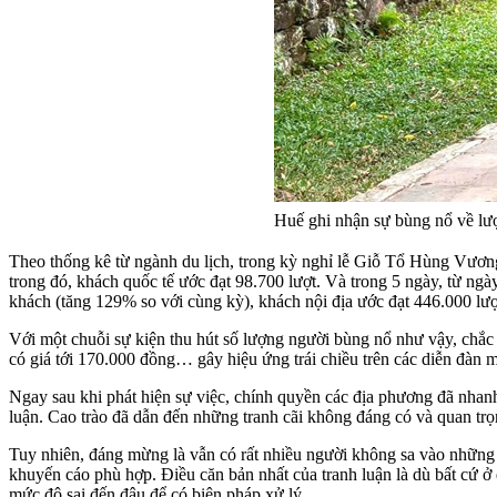
Huế ghi nhận sự bùng nổ về lư
Theo thống kê từ ngành du lịch, trong kỳ nghỉ lễ Giỗ Tổ Hùng Vương
trong đó, khách quốc tế ước đạt 98.700 lượt. Và trong 5 ngày, từ ng
khách (tăng 129% so với cùng kỳ), khách nội địa ước đạt 446.000 lượ
Với một chuỗi sự kiện thu hút số lượng người bùng nổ như vậy, chắc
có giá tới 170.000 đồng… gây hiệu ứng trái chiều trên các diễn đàn 
Ngay sau khi phát hiện sự việc, chính quyền các địa phương đã nhanh
luận. Cao trào đã dẫn đến những tranh cãi không đáng có và quan tr
Tuy nhiên, đáng mừng là vẫn có rất nhiều người không sa vào những c
khuyến cáo phù hợp. Điều căn bản nhất của tranh luận là dù bất cứ ở 
mức độ sai đến đâu để có biện pháp xử lý.