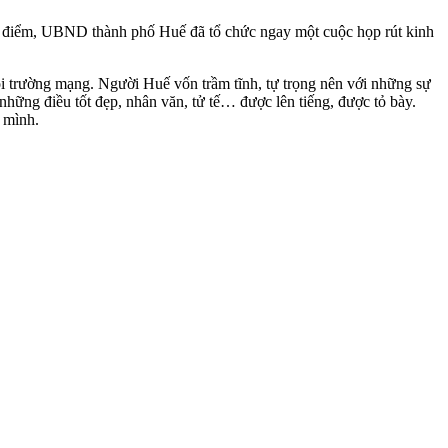
cao điểm, UBND thành phố Huế đã tổ chức ngay một cuộc họp rút kinh
i trường mạng. Người Huế vốn trầm tĩnh, tự trọng nên với những sự
 những điều tốt đẹp, nhân văn, tử tế… được lên tiếng, được tỏ bày.
 mình.