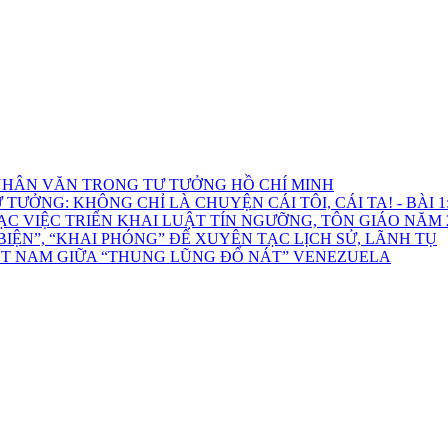
HÂN VĂN TRONG TƯ TƯỞNG HỒ CHÍ MINH
ƯỞNG: KHÔNG CHỈ LÀ CHUYỆN CÁI TÔI, CÁI TA! - BÀI 1: 
C VIỆC TRIỂN KHAI LUẬT TÍN NGƯỠNG, TÔN GIÁO NĂM 
ỆN”, “KHAI PHÓNG” ĐỂ XUYÊN TẠC LỊCH SỬ, LÃNH TỤ
ỆT NAM GIỮA “THUNG LŨNG ĐỔ NÁT” VENEZUELA