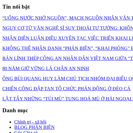
Tin nổi bật
“UỐNG NƯỚC NHỚ NGUỒN”, MẠCH NGUỒN NHÂN VĂN T
NGUY CƠ TỪ VĂN NGHỆ SĨ SUY THOÁI TƯ TƯỞNG: KHÔNG C
NHẬN DIỆN LUẬN ĐIỆU XUYÊN TẠC VIỆC TRIỂN KHAI L
KHÔNG THỂ NHÂN DANH “PHẢN BIỆN”, “KHAI PHÓNG” Đ
BẢN LĨNH THÉP CÔNG AN NHÂN DÂN VIỆT NAM GIỮA 
80 NĂM GIỮ VỮNG LÁ CHẮN AN NINH
ÔNG BÙI QUANG HUY LÀM CHỦ TỊCH NHÓM ĐẠI BIỂU Q
CHIẾN CÔNG ĐẬP TAN TỔ CHỨC PHẢN ĐỘNG Ở ĐÈO CẢ
LẬT TẨY NHỮNG “TÚI MÙ” TUNG HOẢ MÙ Ở HẢI NGOẠI
Danh mục
Chính trị - xã hội
BLOG PHẢN BIỆN
Góc Chia sẻ