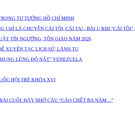
RONG TƯ TƯỞNG HỒ CHÍ MINH
HỈ LÀ CHUYỆN CÁI TÔI, CÁI TA! - BÀI 1: KHI “CÁI TÔI"
UẬT TÍN NGƯỠNG, TÔN GIÁO NĂM 2026
Ể XUYÊN TẠC LỊCH SỬ, LÃNH TỤ
“THUNG LŨNG ĐỔ NÁT” VENEZUELA
UỐC HỘI TRẺ KHÓA XVI
 BÀI CUỐI: HÃY NHỚ CÂU “CÁO CHẾT BA NĂM…”