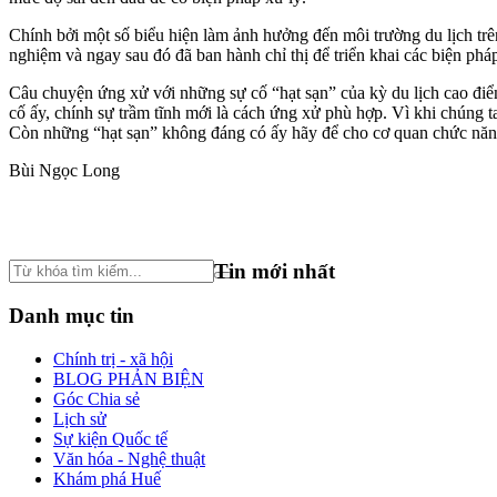
Chính bởi một số biểu hiện làm ảnh hưởng đến môi trường du lịch tr
nghiệm và ngay sau đó đã ban hành chỉ thị để triển khai các biện phá
Câu chuyện ứng xử với những sự cố “hạt sạn” của kỳ du lịch cao đi
cố ấy, chính sự trầm tĩnh mới là cách ứng xử phù hợp. Vì khi chúng ta
Còn những “hạt sạn” không đáng có ấy hãy để cho cơ quan chức năng 
Bùi Ngọc Long
Tin mới nhất
Danh mục tin
Chính trị - xã hội
BLOG PHẢN BIỆN
Góc Chia sẻ
Lịch sử
Sự kiện Quốc tế
Văn hóa - Nghệ thuật
Khám phá Huế