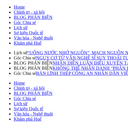
Home
Chính trị - xã hội
BLOG PHẢN BIỆN
Góc Chia sẻ
Lịch sử
Sự kiện Quốc tế
Văn hóa - Nghệ thuật
Khám phá Huế
Lịch sử
“UỐNG NƯỚC NHỚ NGUỒN”, MẠCH NGUỒN N
Góc Chia sẻ
NGUY CƠ TỪ VĂN NGHỆ SĨ SUY THOÁI TƯ T
BLOG PHẢN BIỆN
NHẬN DIỆN LUẬN ĐIỆU XUYÊN TẠ
BLOG PHẢN BIỆN
KHÔNG THỂ NHÂN DANH “PHẢN BI
Góc Chia sẻ
BẢN LĨNH THÉP CÔNG AN NHÂN DÂN VI
Home
Chính trị - xã hội
BLOG PHẢN BIỆN
Góc Chia sẻ
Lịch sử
Sự kiện Quốc tế
Văn hóa - Nghệ thuật
Khám phá Huế