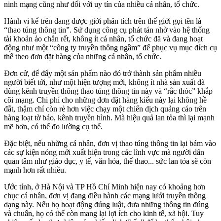
ninh mạng cũng như đối với uy tín của nhiều cá nhân, tổ chức.
Hành vi kể trên đang được giới phân tích trên thế giới gọi tên là
“thao túng thông tin”. Sử dụng công cụ phát tán nhờ vào hệ thống
tài khoản ảo chân rết, không ít cá nhân, tổ chức đã và đang hoạt
động như một “công ty truyền thông ngầm” để phục vụ mục đích cụ
thể theo đơn đặt hàng của những cá nhân, tổ chức.
Đơn cử, để đẩy một sản phẩm nào đó trở thành sản phẩm nhiều
người biết tới, như một hiện tượng mới, không ít nhà sản xuất đã
dùng kênh truyền thông thao túng thông tin này và “rắc thóc” khắp
cõi mạng. Chi phí cho những đơn đặt hàng kiểu này lại không hề
đắt, thậm chí còn rẻ hơn việc chạy một chiến dịch quảng cáo trên
hàng loạt tờ báo, kênh truyền hình. Mà hiệu quả lan tỏa thì lại mạnh
mẽ hơn, có thể đo lường cụ thể.
Đặc biệt, nếu những cá nhân, đơn vị thao túng thông tin lại bám vào
các sự kiện nóng mới xuất hiện trong các lĩnh vực mà người dân
quan tâm như giáo dục, y tế, văn hóa, thể thao... sức lan tỏa sẽ còn
mạnh hơn rất nhiều.
Ước tính, ở Hà Nội và TP Hồ Chí Minh hiện nay có khoảng hơn
chục cá nhân, đơn vị đang điều hành các mạng lưới truyền thông
dạng này. Nếu họ hoạt động đúng luật, đưa những thông tin đúng
và chuẩn, họ có thể còn mang lại lợi ích cho kinh tế, xã hội. Tuy