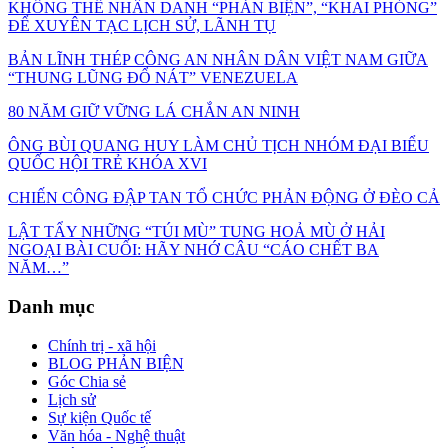
KHÔNG THỂ NHÂN DANH “PHẢN BIỆN”, “KHAI PHÓNG”
ĐỂ XUYÊN TẠC LỊCH SỬ, LÃNH TỤ
BẢN LĨNH THÉP CÔNG AN NHÂN DÂN VIỆT NAM GIỮA
“THUNG LŨNG ĐỔ NÁT” VENEZUELA
80 NĂM GIỮ VỮNG LÁ CHẮN AN NINH
ÔNG BÙI QUANG HUY LÀM CHỦ TỊCH NHÓM ĐẠI BIỂU
QUỐC HỘI TRẺ KHÓA XVI
CHIẾN CÔNG ĐẬP TAN TỔ CHỨC PHẢN ĐỘNG Ở ĐÈO CẢ
LẬT TẨY NHỮNG “TÚI MÙ” TUNG HOẢ MÙ Ở HẢI
NGOẠI BÀI CUỐI: HÃY NHỚ CÂU “CÁO CHẾT BA
NĂM…”
Danh mục
Chính trị - xã hội
BLOG PHẢN BIỆN
Góc Chia sẻ
Lịch sử
Sự kiện Quốc tế
Văn hóa - Nghệ thuật