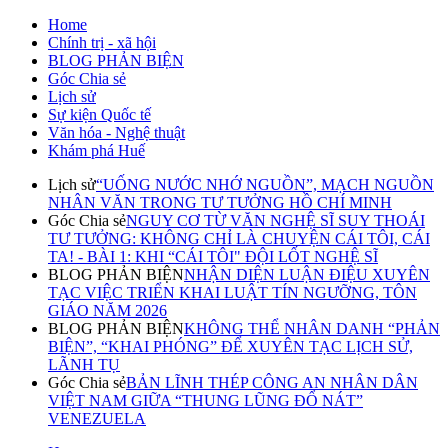
Home
Chính trị - xã hội
BLOG PHẢN BIỆN
Góc Chia sẻ
Lịch sử
Sự kiện Quốc tế
Văn hóa - Nghệ thuật
Khám phá Huế
Lịch sử
“UỐNG NƯỚC NHỚ NGUỒN”, MẠCH NGUỒN
NHÂN VĂN TRONG TƯ TƯỞNG HỒ CHÍ MINH
Góc Chia sẻ
NGUY CƠ TỪ VĂN NGHỆ SĨ SUY THOÁI
TƯ TƯỞNG: KHÔNG CHỈ LÀ CHUYỆN CÁI TÔI, CÁI
TA! - BÀI 1: KHI “CÁI TÔI" ĐỘI LỐT NGHỆ SĨ
BLOG PHẢN BIỆN
NHẬN DIỆN LUẬN ĐIỆU XUYÊN
TẠC VIỆC TRIỂN KHAI LUẬT TÍN NGƯỠNG, TÔN
GIÁO NĂM 2026
BLOG PHẢN BIỆN
KHÔNG THỂ NHÂN DANH “PHẢN
BIỆN”, “KHAI PHÓNG” ĐỂ XUYÊN TẠC LỊCH SỬ,
LÃNH TỤ
Góc Chia sẻ
BẢN LĨNH THÉP CÔNG AN NHÂN DÂN
VIỆT NAM GIỮA “THUNG LŨNG ĐỔ NÁT”
VENEZUELA