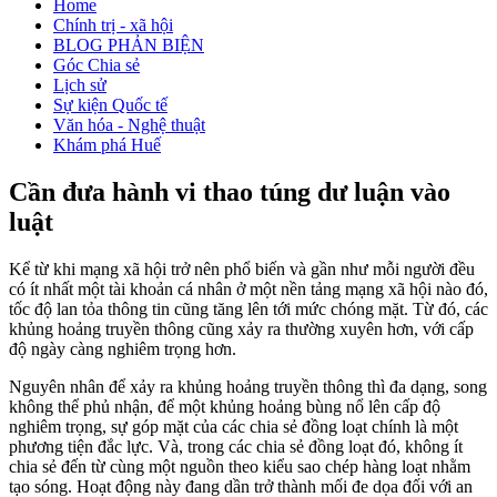
Home
Chính trị - xã hội
BLOG PHẢN BIỆN
Góc Chia sẻ
Lịch sử
Sự kiện Quốc tế
Văn hóa - Nghệ thuật
Khám phá Huế
Cần đưa hành vi thao túng dư luận vào
luật
Kể từ khi mạng xã hội trở nên phổ biến và gần như mỗi người đều
có ít nhất một tài khoản cá nhân ở một nền tảng mạng xã hội nào đó,
tốc độ lan tỏa thông tin cũng tăng lên tới mức chóng mặt. Từ đó, các
khủng hoảng truyền thông cũng xảy ra thường xuyên hơn, với cấp
độ ngày càng nghiêm trọng hơn.
Nguyên nhân để xảy ra khủng hoảng truyền thông thì đa dạng, song
không thể phủ nhận, để một khủng hoảng bùng nổ lên cấp độ
nghiêm trọng, sự góp mặt của các chia sẻ đồng loạt chính là một
phương tiện đắc lực. Và, trong các chia sẻ đồng loạt đó, không ít
chia sẻ đến từ cùng một nguồn theo kiểu sao chép hàng loạt nhằm
tạo sóng. Hoạt động này đang dần trở thành mối đe dọa đối với an