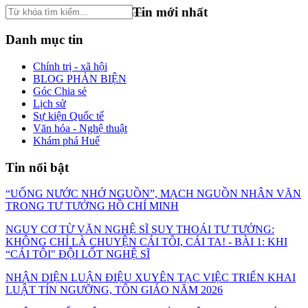
Tin mới nhất
Danh mục tin
Chính trị - xã hội
BLOG PHẢN BIỆN
Góc Chia sẻ
Lịch sử
Sự kiện Quốc tế
Văn hóa - Nghệ thuật
Khám phá Huế
Tin nổi bật
“UỐNG NƯỚC NHỚ NGUỒN”, MẠCH NGUỒN NHÂN VĂN
TRONG TƯ TƯỞNG HỒ CHÍ MINH
NGUY CƠ TỪ VĂN NGHỆ SĨ SUY THOÁI TƯ TƯỞNG:
KHÔNG CHỈ LÀ CHUYỆN CÁI TÔI, CÁI TA! - BÀI 1: KHI
“CÁI TÔI" ĐỘI LỐT NGHỆ SĨ
NHẬN DIỆN LUẬN ĐIỆU XUYÊN TẠC VIỆC TRIỂN KHAI
LUẬT TÍN NGƯỠNG, TÔN GIÁO NĂM 2026