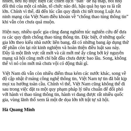
nhiên, nếu họ thực hiện các chiến dịch “bẩn” để hạ thấp, bôi nhọ
đối thủ của một cá nhân, tổ chức nào đó, hậu quả họ tạo ra là rất
lớn. Chính vì thế, đã đến lúc cần quy định chi tiết trong Luật An
ninh mạng của Việt Nam điều khoản về “chống thao túng thông tin”
khi vẫn còn chưa quá muộn.
Hiện nay, nhiều quốc gia cũng đang nghiêm túc nghiên cứu để đưa
ra các quy định chống thao túng thông tin. Đặc biệt, ở những quốc
gia lớn theo kiểu nhà nước liên bang, đã có những bang áp dụng thử
để phần còn lại rút kinh nghiệm và hoàn thiện điều luật sau này.
Đây là một lĩnh vực rất mới và cái mới mẻ ấy cũng bởi kỷ nguyên
mạng xã hội cũng mới chỉ bắt đầu chưa được bao lâu. Song, không
thể vì nó còn mới mà chưa vội có động thái gì.
Việt Nam dù vẫn còn nhiều điểm thua kém các nước khác, song về
độ cập nhật ở mảng công nghệ thông tin, Việt Nam tự tin đã bắt kịp
mọi xu hướng toàn cầu. Chính vì thế, Việt Nam cũng không thể đi
sau trong việc đặt ra một quy phạm pháp lý tiêu chuẩn để đối phó
với hành vi thao túng thông tin, hành vi đang được rất nhiều quốc
gia, vùng lãnh thổ xem là một đe dọa lớn tới trật tự xã hội.
Hà Quang Minh