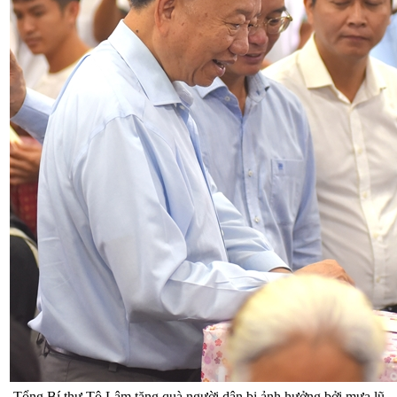
Tổng Bí thư Tô Lâm tặng quà người dân bị ảnh hưởng bởi mưa lũ