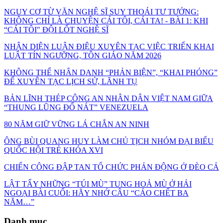
NGUY CƠ TỪ VĂN NGHỆ SĨ SUY THOÁI TƯ TƯỞNG:
KHÔNG CHỈ LÀ CHUYỆN CÁI TÔI, CÁI TA! - BÀI 1: KHI
“CÁI TÔI" ĐỘI LỐT NGHỆ SĨ
NHẬN DIỆN LUẬN ĐIỆU XUYÊN TẠC VIỆC TRIỂN KHAI
LUẬT TÍN NGƯỠNG, TÔN GIÁO NĂM 2026
KHÔNG THỂ NHÂN DANH “PHẢN BIỆN”, “KHAI PHÓNG”
ĐỂ XUYÊN TẠC LỊCH SỬ, LÃNH TỤ
BẢN LĨNH THÉP CÔNG AN NHÂN DÂN VIỆT NAM GIỮA
“THUNG LŨNG ĐỔ NÁT” VENEZUELA
80 NĂM GIỮ VỮNG LÁ CHẮN AN NINH
ÔNG BÙI QUANG HUY LÀM CHỦ TỊCH NHÓM ĐẠI BIỂU
QUỐC HỘI TRẺ KHÓA XVI
CHIẾN CÔNG ĐẬP TAN TỔ CHỨC PHẢN ĐỘNG Ở ĐÈO CẢ
LẬT TẨY NHỮNG “TÚI MÙ” TUNG HOẢ MÙ Ở HẢI
NGOẠI BÀI CUỐI: HÃY NHỚ CÂU “CÁO CHẾT BA
NĂM…”
Danh mục