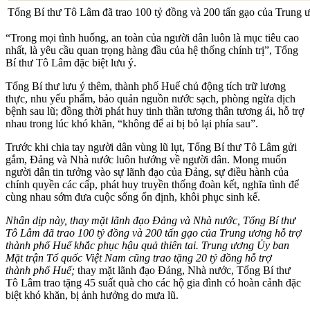
Tổng Bí thư Tô Lâm đã trao 100 tỷ đồng và 200 tấn gạo của Trung 
“Trong mọi tình huống, an toàn của người dân luôn là mục tiêu cao
nhất, là yêu cầu quan trọng hàng đầu của hệ thống chính trị”, Tổng
Bí thư Tô Lâm đặc biệt lưu ý.
Tổng Bí thư lưu ý thêm, thành phố Huế chủ động tích trữ lương
thực, nhu yếu phẩm, bảo quản nguồn nước sạch, phòng ngừa dịch
bệnh sau lũ; đồng thời phát huy tinh thần tương thân tương ái, hỗ trợ
nhau trong lúc khó khăn, “không để ai bị bỏ lại phía sau”.
Trước khi chia tay người dân vùng lũ lụt, Tổng Bí thư Tô Lâm gửi
gắm, Đảng và Nhà nước luôn hướng về người dân. Mong muốn
người dân tin tưởng vào sự lãnh đạo của Đảng, sự điều hành của
chính quyền các cấp, phát huy truyền thống đoàn kết, nghĩa tình để
cùng nhau sớm đưa cuộc sống ổn định, khôi phục sinh kế.
Nhân dịp này, thay mặt lãnh đạo Đảng và Nhà nước, Tổng Bí thư
Tô Lâm đã trao 100 tỷ đồng và 200 tấn gạo của Trung ương hỗ trợ
thành phố Huế khắc phục hậu quả thiên tai. Trung ương Ủy ban
Mặt trận Tổ quốc Việt Nam cũng trao tặng 20 tỷ đồng hỗ trợ
thành phố Huế;
thay mặt lãnh đạo Đảng, Nhà nước, Tổng Bí thư
Tô Lâm trao tặng 45 suất quà cho các hộ gia đình có hoàn cảnh đặc
biệt khó khăn, bị ảnh hưởng do mưa lũ.