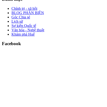
Chính trị - xã hội
BLOG PHẢN BIỆN
Góc Chia sẻ
Lịch sử
Sự kiện Quốc tế
Văn hóa - Nghệ thuật
Khám phá Huế
Facebook