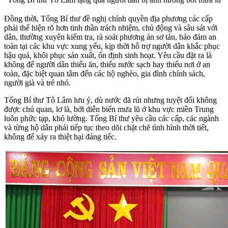
Đồng thời, Tổng Bí thư đề nghị chính quyền địa phương các cấp
phải thể hiện rõ hơn tinh thần trách nhiệm, chủ động và sâu sát với
dân, thường xuyên kiểm tra, rà soát phương án sơ tán, bảo đảm an
toàn tại các khu vực xung yếu, kịp thời hỗ trợ người dân khắc phục
hậu quả, khôi phục sản xuất, ổn định sinh hoạt. Yêu cầu đặt ra là
không để người dân thiếu ăn, thiếu nước sạch hay thiếu nơi ở an
toàn, đặc biệt quan tâm đến các hộ nghèo, gia đình chính sách,
người già và trẻ nhỏ.
Tổng Bí thư Tô Lâm lưu ý, dù nước đã rút nhưng tuyệt đối không
được chủ quan, lơ là, bởi diễn biến mưa lũ ở khu vực miền Trung
luôn phức tạp, khó lường. Tổng Bí thư yêu cầu các cấp, các ngành
và từng hộ dân phải tiếp tục theo dõi chặt chẽ tình hình thời tiết,
không để xảy ra thiệt hại đáng tiếc.