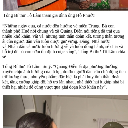
Tổng Bí thư Tô Lâm thăm gia đình ông Hồ Phước
“Những ngày qua, cả nước đều hướng về miền Trung. Bà con
thành phố Huế nói chung và xã Quảng Điền nói riêng đã trải qua
nhiều khó khăn, vất vả, nhưng tinh thần đoàn kết, tương thân tương
ái của người dân vẫn luôn được giữ vững. Đảng, Nhà nước
và Nhân dân cả nước luôn hướng về và luôn đồng hành, sẻ chia và
hỗ trợ để bà con sớm ổn định cuộc sống”, Tổng Bí thư Tô Lâm chia
sẻ.
Tổng Bí thư Tô Lâm lưu ý: "Quảng Điền là địa phương thường
xuyên chịu ảnh hưởng của lũ lụt, do đó người dân cần chủ động tích
trữ lương thực, nhu yếu phẩm; đặc biệt là phát huy tinh thần đoàn
kết, tăng cường giúp đỡ, hỗ trợ lẫn nhau, nhà thiệt hại ít giúp nhà bị
thiệt hại nhiều để cùng vượt qua giai đoạn khó khăn này".