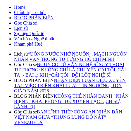
Home
Chính trị - xã hội
BLOG PHẢN BIỆN
Góc Chia sẻ
Lịch sử
Sự kiện Quốc tế
Văn hóa - Nghệ thuật
Khám phá Huế
Lịch sử
“UỐNG NƯỚC NHỚ NGUỒN”, MẠCH NGUỒN
NHÂN VĂN TRONG TƯ TƯỞNG HỒ CHÍ MINH
Góc Chia sẻ
NGUY CƠ TỪ VĂN NGHỆ SĨ SUY THOÁI
TƯ TƯỞNG: KHÔNG CHỈ LÀ CHUYỆN CÁI TÔI, CÁI
TA! - BÀI 1: KHI “CÁI TÔI" ĐỘI LỐT NGHỆ SĨ
BLOG PHẢN BIỆN
NHẬN DIỆN LUẬN ĐIỆU XUYÊN
TẠC VIỆC TRIỂN KHAI LUẬT TÍN NGƯỠNG, TÔN
GIÁO NĂM 2026
BLOG PHẢN BIỆN
KHÔNG THỂ NHÂN DANH “PHẢN
BIỆN”, “KHAI PHÓNG” ĐỂ XUYÊN TẠC LỊCH SỬ,
LÃNH TỤ
Góc Chia sẻ
BẢN LĨNH THÉP CÔNG AN NHÂN DÂN
VIỆT NAM GIỮA “THUNG LŨNG ĐỔ NÁT”
VENEZUELA