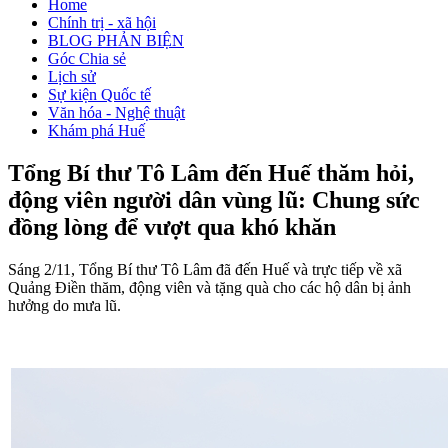
Home
Chính trị - xã hội
BLOG PHẢN BIỆN
Góc Chia sẻ
Lịch sử
Sự kiện Quốc tế
Văn hóa - Nghệ thuật
Khám phá Huế
Tổng Bí thư Tô Lâm đến Huế thăm hỏi,
động viên người dân vùng lũ:​ Chung sức
đồng lòng để vượt qua khó khăn
Sáng 2/11, Tổng Bí thư Tô Lâm đã đến Huế và trực tiếp về xã
Quảng Điền thăm, động viên và tặng quà cho các hộ dân bị ảnh
hưởng do mưa lũ.