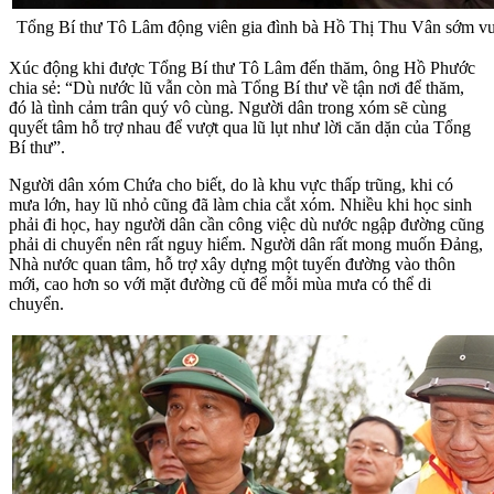
Tổng Bí thư Tô Lâm động viên gia đình bà Hồ Thị Thu Vân sớm vư
Xúc động khi được Tổng Bí thư Tô Lâm đến thăm, ông Hồ Phước
chia sẻ: “Dù nước lũ vẫn còn mà Tổng Bí thư về tận nơi để thăm,
đó là tình cảm trân quý vô cùng. Người dân trong xóm sẽ cùng
quyết tâm hỗ trợ nhau để vượt qua lũ lụt như lời căn dặn của Tổng
Bí thư”.
Người dân xóm Chứa cho biết, do là khu vực thấp trũng, khi có
mưa lớn, hay lũ nhỏ cũng đã làm chia cắt xóm. Nhiều khi học sinh
phải đi học, hay người dân cần công việc dù nước ngập đường cũng
phải di chuyển nên rất nguy hiểm. Người dân rất mong muốn Đảng,
Nhà nước quan tâm, hỗ trợ xây dựng một tuyến đường vào thôn
mới, cao hơn so với mặt đường cũ để mỗi mùa mưa có thể di
chuyển.