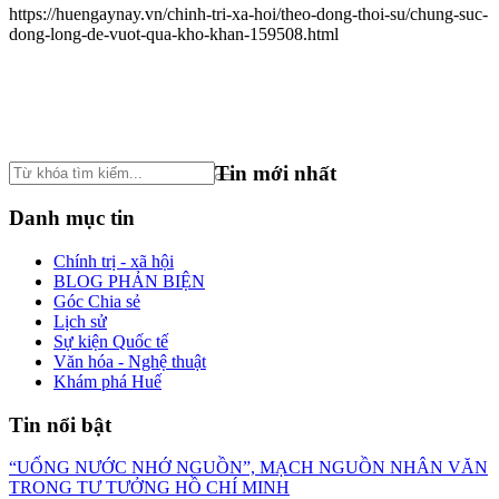
https://huengaynay.vn/chinh-tri-xa-hoi/theo-dong-thoi-su/chung-suc-
dong-long-de-vuot-qua-kho-khan-159508.html
Tin mới nhất
Danh mục tin
Chính trị - xã hội
BLOG PHẢN BIỆN
Góc Chia sẻ
Lịch sử
Sự kiện Quốc tế
Văn hóa - Nghệ thuật
Khám phá Huế
Tin nổi bật
“UỐNG NƯỚC NHỚ NGUỒN”, MẠCH NGUỒN NHÂN VĂN
TRONG TƯ TƯỞNG HỒ CHÍ MINH