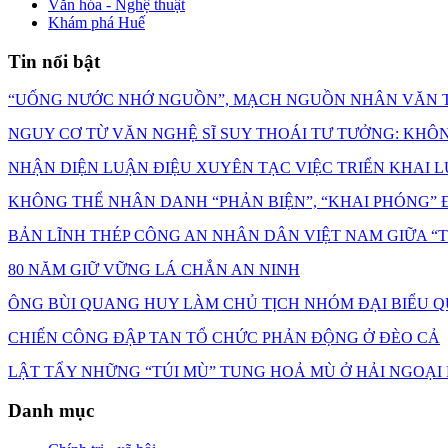
Văn hóa - Nghệ thuật
Khám phá Huế
Tin nổi bật
“UỐNG NƯỚC NHỚ NGUỒN”, MẠCH NGUỒN NHÂN VĂN T
NGUY CƠ TỪ VĂN NGHỆ SĨ SUY THOÁI TƯ TƯỞNG: KHÔNG C
NHẬN DIỆN LUẬN ĐIỆU XUYÊN TẠC VIỆC TRIỂN KHAI L
KHÔNG THỂ NHÂN DANH “PHẢN BIỆN”, “KHAI PHÓNG” Đ
BẢN LĨNH THÉP CÔNG AN NHÂN DÂN VIỆT NAM GIỮA 
80 NĂM GIỮ VỮNG LÁ CHẮN AN NINH
ÔNG BÙI QUANG HUY LÀM CHỦ TỊCH NHÓM ĐẠI BIỂU Q
CHIẾN CÔNG ĐẬP TAN TỔ CHỨC PHẢN ĐỘNG Ở ĐÈO CẢ
LẬT TẨY NHỮNG “TÚI MÙ” TUNG HOẢ MÙ Ở HẢI NGOẠI
Danh mục