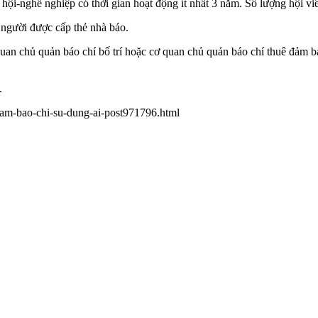
hội-nghề nghiệp có thời gian hoạt động ít nhất 3 năm. Số lượng hội viên
3 người được cấp thẻ nhà báo.
ơ quan chủ quản báo chí bố trí hoặc cơ quan chủ quản báo chí thuê đảm 
.
ham-bao-chi-su-dung-ai-post971796.html