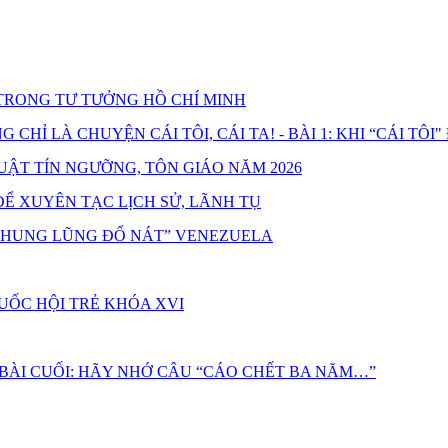
RONG TƯ TƯỞNG HỒ CHÍ MINH
HỈ LÀ CHUYỆN CÁI TÔI, CÁI TA! - BÀI 1: KHI “CÁI TÔI"
UẬT TÍN NGƯỠNG, TÔN GIÁO NĂM 2026
Ể XUYÊN TẠC LỊCH SỬ, LÃNH TỤ
“THUNG LŨNG ĐỔ NÁT” VENEZUELA
UỐC HỘI TRẺ KHÓA XVI
 BÀI CUỐI: HÃY NHỚ CÂU “CÁO CHẾT BA NĂM…”