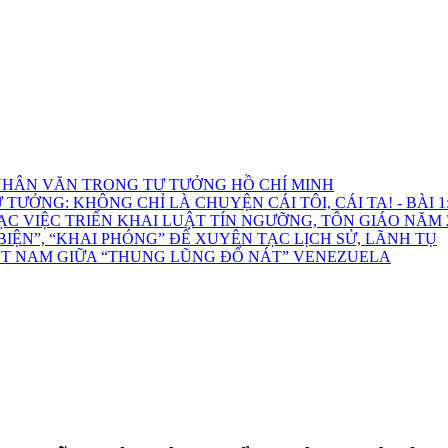
HÂN VĂN TRONG TƯ TƯỞNG HỒ CHÍ MINH
ƯỞNG: KHÔNG CHỈ LÀ CHUYỆN CÁI TÔI, CÁI TA! - BÀI 1: 
C VIỆC TRIỂN KHAI LUẬT TÍN NGƯỠNG, TÔN GIÁO NĂM 
ỆN”, “KHAI PHÓNG” ĐỂ XUYÊN TẠC LỊCH SỬ, LÃNH TỤ
ỆT NAM GIỮA “THUNG LŨNG ĐỔ NÁT” VENEZUELA