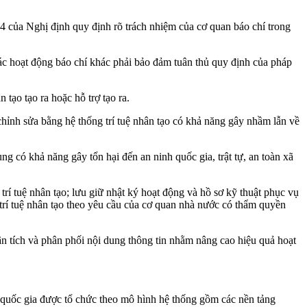
 của Nghị định quy định rõ trách nhiệm của cơ quan báo chí trong
 các hoạt động báo chí khác phải bảo đảm tuân thủ quy định của pháp
 tạo tạo ra hoặc hỗ trợ tạo ra.
 chỉnh sửa bằng hệ thống trí tuệ nhân tạo có khả năng gây nhầm lẫn về
ng có khả năng gây tổn hại đến an ninh quốc gia, trật tự, an toàn xã
 trí tuệ nhân tạo; lưu giữ nhật ký hoạt động và hồ sơ kỹ thuật phục vụ
 trí tuệ nhân tạo theo yêu cầu của cơ quan nhà nước có thẩm quyền
ân tích và phân phối nội dung thông tin nhằm nâng cao hiệu quả hoạt
í quốc gia được tổ chức theo mô hình hệ thống gồm các nền tảng