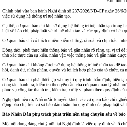
Ảnh minh 
Chính phủ vừa ban hành Nghị định số 237/2026/NĐ-CP ngày 26/6/2026 
việc sử dụng hệ thống trí tuệ nhân tạo.
Cụ thể, cơ quan báo chí khi sử dụng hệ thống trí tuệ nhân tạo trong 
luật về báo chí, pháp luật về trí tuệ nhân tạo và các quy định có liên q
Cơ quan báo chí có trách nhiệm kiểm chứng, rà soát và chịu trách nhiệ
Đồng thời, phải thực hiện thông báo và gắn nhãn rõ ràng, tại vị trí d
tính xác thực của sự kiện, nhân vật; việc thông báo và gắn nhãn được 
Cơ quan báo chí không được sử dụng hệ thống trí tuệ nhân tạo để tạo r
hội, danh dự, nhân phẩm, quyền và lợi ích hợp pháp của tổ chức, cá 
Cơ quan báo chí phải thiết lập và duy trì quy trình thẩm định, biên tậ
công tác thanh tra, kiểm tra theo yêu cầu của cơ quan quản lý nhà n
phục vụ công tác thanh tra, kiểm tra, xử lý vi phạm theo quy định của
Nghị định nêu rõ, Nhà nước khuyến khích các cơ quan báo chí nghiên 
động báo chí, trên cơ sở bảo đảm tuân thủ quy định của pháp luật và 
Báo Nhân Dân phụ trách phát triển nền tảng chuyên sâu về báo 
Một nội dung đáng chú ý nữa tại Nghị định là việc quy định về tổ ch