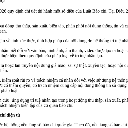
họa.
quy định chi tiết thi hành một số điều của Luật Báo chí. Tại Điều 24
hoạt động thu thập, sản xuất, biên tập, phân phối nội dung thông tin và
uan.
m về tính xác thực, tính hợp pháp của nội dung do hệ thống trí tuệ nhân
ễ nhận biết đối với văn bản, hình ảnh, âm thanh, video được tạo ra hoặc
thực hiện theo quy định của pháp luật về trí tuệ nhân tạo.
a hoặc lan truyền nội dung giả mạo, sai sự thật, xuyên tạc, hoặc nội du
nhân.
p, kiểm soát rủi ro và trách nhiệm cá nhân đối với việc sử dụng hệ thống
ước có thẩm quyền; có trách nhiệm cung cấp nội dung thông tin sử dụng
 pháp luật.
cứu, ứng dụng trí tuệ nhân tạo trong hoạt động thu thập, sản xuất, ph
trách nhiệm biên tập của cơ quan báo chí.
chí điện tử
ức hệ thống nền tảng số báo chí quốc gia. Theo đó, nền tảng số báo ch