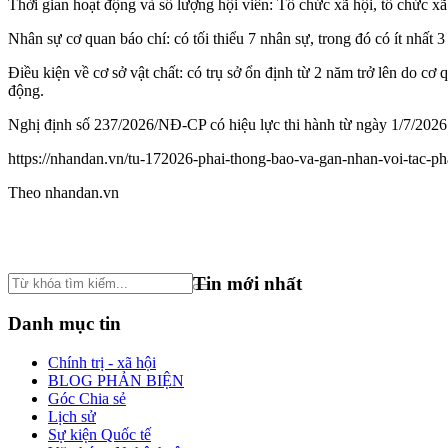
Thời gian hoạt động và số lượng hội viên: Tổ chức xã hội, tổ chức xã 
Nhân sự cơ quan báo chí: có tối thiểu 7 nhân sự, trong đó có ít nhất 
Điều kiện về cơ sở vật chất: có trụ sở ổn định từ 2 năm trở lên do c
động.
Nghị định số 237/2026/NĐ-CP có hiệu lực thi hành từ ngày 1/7/2026
https://nhandan.vn/tu-172026-phai-thong-bao-va-gan-nhan-voi-tac-p
Theo nhandan.vn
Tin mới nhất
Danh mục tin
Chính trị - xã hội
BLOG PHẢN BIỆN
Góc Chia sẻ
Lịch sử
Sự kiện Quốc tế