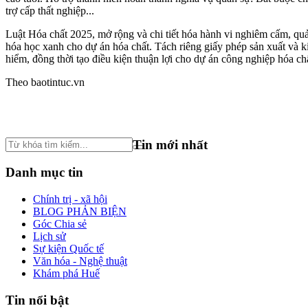
trợ cấp thất nghiệp...
Luật Hóa chất 2025, mở rộng và chi tiết hóa hành vi nghiêm cấm, quả
hóa học xanh cho dự án hóa chất. Tách riêng giấy phép sản xuất và ki
hiểm, đồng thời tạo điều kiện thuận lợi cho dự án công nghiệp hóa ch
Theo baotintuc.vn
Tin mới nhất
Danh mục tin
Chính trị - xã hội
BLOG PHẢN BIỆN
Góc Chia sẻ
Lịch sử
Sự kiện Quốc tế
Văn hóa - Nghệ thuật
Khám phá Huế
Tin nổi bật