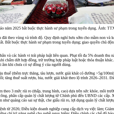
iáo năm 2025 bắt buộc thực hành sư phạm trong tuyển dụng. Ảnh: 
 đãi theo vùng và trình độ. Quy định nghỉ hưu sớm cho mầm non và kéo 
ất. Bắt buộc thực hành sư phạm trong tuyển dụng; giao quyền chủ độn
ân và các hành vi trái pháp luật liên quan. Phạt tối đa 5% doanh thu 
khi chấm dứt hợp đồng, trừ trường hợp pháp luật hoặc thỏa thuận khác
hi âm khi chưa có sự đồng ý của người dùng.
ịu thuế (thêm trực thăng, tàu lượn, nước giải khát có đường >5g/100ml
i; tăng thuế suất rượu, bia, nước giải khát theo lộ trình 2026–2031. Đi
 theo 3 mức rủi ro (thấp, trung bình, cao) dựa trên sức khỏe, môi tr
công, phân cấp quản lý chất lượng từ Chính phủ đến UBND các cấp. Xâ
 như quảng cáo sai sự thật, che giấu rủi ro, lợi dụng quản lý chất lượ
 bệnh từ 2026; Điều kiện doanh nghiệp cung cấp dịch vụ việc làm; Giảm
chứng chỉ kỹ năng nghề cho nghề nguy hiểm; Điều chỉnh các chế độ bảo