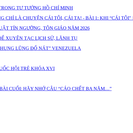
RONG TƯ TƯỞNG HỒ CHÍ MINH
HỈ LÀ CHUYỆN CÁI TÔI, CÁI TA! - BÀI 1: KHI “CÁI TÔI"
UẬT TÍN NGƯỠNG, TÔN GIÁO NĂM 2026
Ể XUYÊN TẠC LỊCH SỬ, LÃNH TỤ
“THUNG LŨNG ĐỔ NÁT” VENEZUELA
UỐC HỘI TRẺ KHÓA XVI
 BÀI CUỐI: HÃY NHỚ CÂU “CÁO CHẾT BA NĂM…”