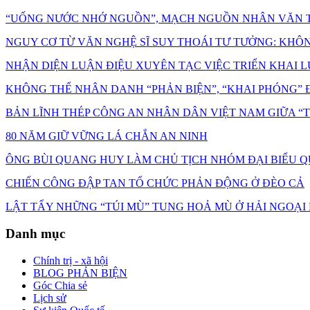
“UỐNG NƯỚC NHỚ NGUỒN”, MẠCH NGUỒN NHÂN VĂN T
NGUY CƠ TỪ VĂN NGHỆ SĨ SUY THOÁI TƯ TƯỞNG: KHÔNG C
NHẬN DIỆN LUẬN ĐIỆU XUYÊN TẠC VIỆC TRIỂN KHAI L
KHÔNG THỂ NHÂN DANH “PHẢN BIỆN”, “KHAI PHÓNG” Đ
BẢN LĨNH THÉP CÔNG AN NHÂN DÂN VIỆT NAM GIỮA 
80 NĂM GIỮ VỮNG LÁ CHẮN AN NINH
ÔNG BÙI QUANG HUY LÀM CHỦ TỊCH NHÓM ĐẠI BIỂU Q
CHIẾN CÔNG ĐẬP TAN TỔ CHỨC PHẢN ĐỘNG Ở ĐÈO CẢ
LẬT TẨY NHỮNG “TÚI MÙ” TUNG HOẢ MÙ Ở HẢI NGOẠI
Danh mục
Chính trị - xã hội
BLOG PHẢN BIỆN
Góc Chia sẻ
Lịch sử