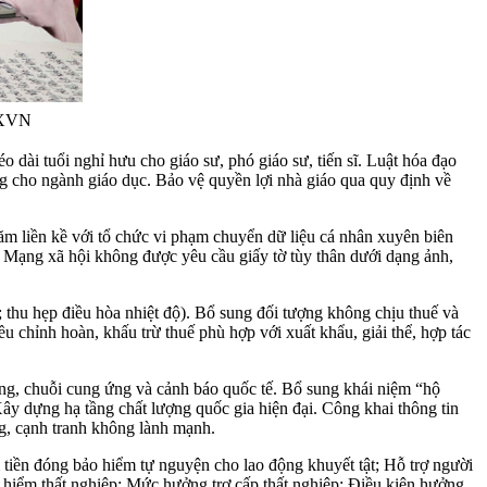
TTXVN
dài tuổi nghỉ hưu cho giáo sư, phó giáo sư, tiến sĩ. Luật hóa đạo
g cho ngành giáo dục. Bảo vệ quyền lợi nhà giáo qua quy định về
năm liền kề với tổ chức vi phạm chuyển dữ liệu cá nhân xuyên biên
. Mạng xã hội không được yêu cầu giấy tờ tùy thân dưới dạng ảnh,
; thu hẹp điều hòa nhiệt độ). Bổ sung đối tượng không chịu thuế và
ều chỉnh hoàn, khấu trừ thuế phù hợp với xuất khẩu, giải thể, hợp tác
ường, chuỗi cung ứng và cảnh báo quốc tế. Bổ sung khái niệm “hộ
y dựng hạ tầng chất lượng quốc gia hiện đại. Công khai thông tin
ng, cạnh tranh không lành mạnh.
 tiền đóng bảo hiểm tự nguyện cho lao động khuyết tật; Hỗ trợ người
 hiểm thất nghiệp; Mức hưởng trợ cấp thất nghiệp; Điều kiện hưởng