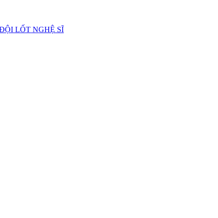
 ĐỘI LỐT NGHỆ SĨ