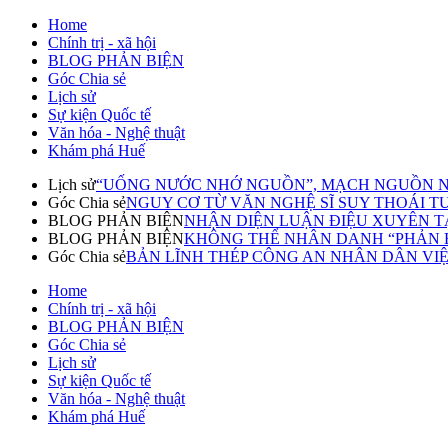
Home
Chính trị - xã hội
BLOG PHẢN BIỆN
Góc Chia sẻ
Lịch sử
Sự kiện Quốc tế
Văn hóa - Nghệ thuật
Khám phá Huế
Lịch sử
“UỐNG NƯỚC NHỚ NGUỒN”, MẠCH NGUỒN N
Góc Chia sẻ
NGUY CƠ TỪ VĂN NGHỆ SĨ SUY THOÁI TƯ T
BLOG PHẢN BIỆN
NHẬN DIỆN LUẬN ĐIỆU XUYÊN TẠ
BLOG PHẢN BIỆN
KHÔNG THỂ NHÂN DANH “PHẢN BI
Góc Chia sẻ
BẢN LĨNH THÉP CÔNG AN NHÂN DÂN VI
Home
Chính trị - xã hội
BLOG PHẢN BIỆN
Góc Chia sẻ
Lịch sử
Sự kiện Quốc tế
Văn hóa - Nghệ thuật
Khám phá Huế