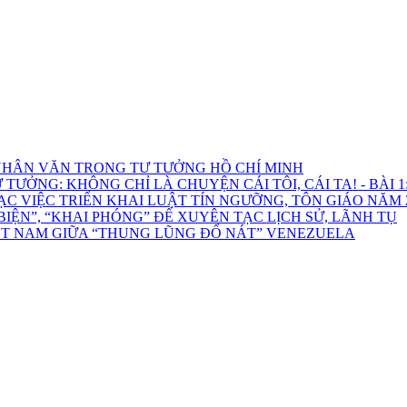
HÂN VĂN TRONG TƯ TƯỞNG HỒ CHÍ MINH
ƯỞNG: KHÔNG CHỈ LÀ CHUYỆN CÁI TÔI, CÁI TA! - BÀI 1: 
C VIỆC TRIỂN KHAI LUẬT TÍN NGƯỠNG, TÔN GIÁO NĂM 
ỆN”, “KHAI PHÓNG” ĐỂ XUYÊN TẠC LỊCH SỬ, LÃNH TỤ
ỆT NAM GIỮA “THUNG LŨNG ĐỔ NÁT” VENEZUELA