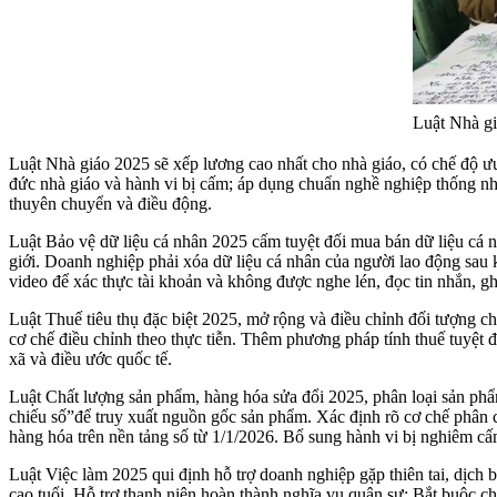
Luật Nhà g
Luật Nhà giáo 2025 sẽ xếp lương cao nhất cho nhà giáo, có chế độ ưu
đức nhà giáo và hành vi bị cấm; áp dụng chuẩn nghề nghiệp thống nh
thuyên chuyển và điều động.
Luật Bảo vệ dữ liệu cá nhân 2025 cấm tuyệt đối mua bán dữ liệu cá nh
giới. Doanh nghiệp phải xóa dữ liệu cá nhân của người lao động sau 
video để xác thực tài khoản và không được nghe lén, đọc tin nhắn, g
Luật Thuế tiêu thụ đặc biệt 2025, mở rộng và điều chỉnh đối tượng ch
cơ chế điều chỉnh theo thực tiễn. Thêm phương pháp tính thuế tuyệt đố
xã và điều ước quốc tế.
Luật Chất lượng sản phẩm, hàng hóa sửa đổi 2025, phân loại sản phẩm
chiếu số”để truy xuất nguồn gốc sản phẩm. Xác định rõ cơ chế phân 
hàng hóa trên nền tảng số từ 1/1/2026. Bổ sung hành vi bị nghiêm cấm
Luật Việc làm 2025 qui định hỗ trợ doanh nghiệp gặp thiên tai, dịch
cao tuổi. Hỗ trợ thanh niên hoàn thành nghĩa vụ quân sự: Bắt buộc 