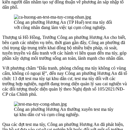
kiến người dân nhằm tạo sự đồng thuận về phương án sáp nhập tổ
dân phố.
Công an phường Hương An (TP Huế) test ma túy đối
với công nhân đang làm việc tại cụm công nghiệp.
Thượng tá Hồ Hồng, Trưởng Công an phường Hương An cho biết,
bên cạnh các nhiệm vụ trên, thời gian gần đây, Công an phường đã
chú trọng tập trung triển khai đồng bộ nhiều biện pháp, rà soát,
tuyên truyền và đấu tranh với các hành vi liên quan đến ma túy, góp
phần xây dựng môi trường sống an toàn, lành mạnh cho nhân dân.
Với phương châm “Đấu tranh, phòng chống ma túy không có vùng
cấm, không có ngoại lệ”, đến nay Công an phường Hương An đã tổ
chức 13 đợt test ma túy tại khu dân cư, test ma túy đối với các
trường hợp nghiện, người đang trong diện quản lý sau cai nghiện và
các đối tượng thuộc diện quản lý theo Nghị định số 105/2021/NĐ-
CP của Chính phủ.
Công an phường Hương An thường xuyên test ma túy
tại khu dân cư và cụm công nghiệp.
Qua các đợt test ma túy, Công an phường Hương An đã phát hiện,
lập hồ sơ đưa vào cơ sở cai nghiện bắt buộc đối với một số trường