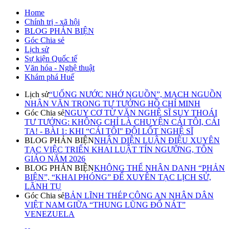
Home
Chính trị - xã hội
BLOG PHẢN BIỆN
Góc Chia sẻ
Lịch sử
Sự kiện Quốc tế
Văn hóa - Nghệ thuật
Khám phá Huế
Lịch sử
“UỐNG NƯỚC NHỚ NGUỒN”, MẠCH NGUỒN
NHÂN VĂN TRONG TƯ TƯỞNG HỒ CHÍ MINH
Góc Chia sẻ
NGUY CƠ TỪ VĂN NGHỆ SĨ SUY THOÁI
TƯ TƯỞNG: KHÔNG CHỈ LÀ CHUYỆN CÁI TÔI, CÁI
TA! - BÀI 1: KHI “CÁI TÔI" ĐỘI LỐT NGHỆ SĨ
BLOG PHẢN BIỆN
NHẬN DIỆN LUẬN ĐIỆU XUYÊN
TẠC VIỆC TRIỂN KHAI LUẬT TÍN NGƯỠNG, TÔN
GIÁO NĂM 2026
BLOG PHẢN BIỆN
KHÔNG THỂ NHÂN DANH “PHẢN
BIỆN”, “KHAI PHÓNG” ĐỂ XUYÊN TẠC LỊCH SỬ,
LÃNH TỤ
Góc Chia sẻ
BẢN LĨNH THÉP CÔNG AN NHÂN DÂN
VIỆT NAM GIỮA “THUNG LŨNG ĐỔ NÁT”
VENEZUELA