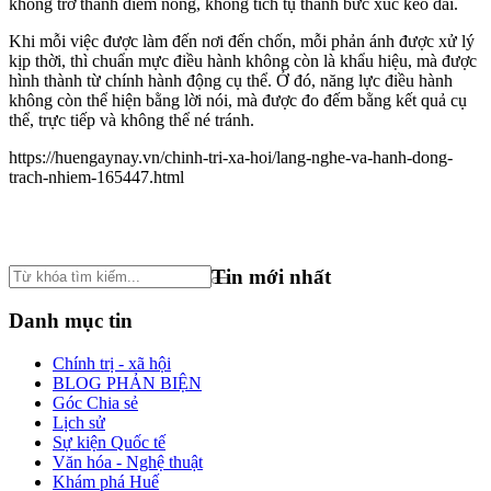
không trở thành điểm nóng, không tích tụ thành bức xúc kéo dài.
Khi mỗi việc được làm đến nơi đến chốn, mỗi phản ánh được xử lý
kịp thời, thì chuẩn mực điều hành không còn là khẩu hiệu, mà được
hình thành từ chính hành động cụ thể. Ở đó, năng lực điều hành
không còn thể hiện bằng lời nói, mà được đo đếm bằng kết quả cụ
thể, trực tiếp và không thể né tránh.
https://huengaynay.vn/chinh-tri-xa-hoi/lang-nghe-va-hanh-dong-
trach-nhiem-165447.html
Tin mới nhất
Danh mục tin
Chính trị - xã hội
BLOG PHẢN BIỆN
Góc Chia sẻ
Lịch sử
Sự kiện Quốc tế
Văn hóa - Nghệ thuật
Khám phá Huế