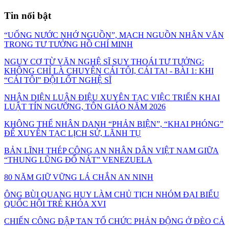
Tin nổi bật
“UỐNG NƯỚC NHỚ NGUỒN”, MẠCH NGUỒN NHÂN VĂN
TRONG TƯ TƯỞNG HỒ CHÍ MINH
NGUY CƠ TỪ VĂN NGHỆ SĨ SUY THOÁI TƯ TƯỞNG:
KHÔNG CHỈ LÀ CHUYỆN CÁI TÔI, CÁI TA! - BÀI 1: KHI
“CÁI TÔI" ĐỘI LỐT NGHỆ SĨ
NHẬN DIỆN LUẬN ĐIỆU XUYÊN TẠC VIỆC TRIỂN KHAI
LUẬT TÍN NGƯỠNG, TÔN GIÁO NĂM 2026
KHÔNG THỂ NHÂN DANH “PHẢN BIỆN”, “KHAI PHÓNG”
ĐỂ XUYÊN TẠC LỊCH SỬ, LÃNH TỤ
BẢN LĨNH THÉP CÔNG AN NHÂN DÂN VIỆT NAM GIỮA
“THUNG LŨNG ĐỔ NÁT” VENEZUELA
80 NĂM GIỮ VỮNG LÁ CHẮN AN NINH
ÔNG BÙI QUANG HUY LÀM CHỦ TỊCH NHÓM ĐẠI BIỂU
QUỐC HỘI TRẺ KHÓA XVI
CHIẾN CÔNG ĐẬP TAN TỔ CHỨC PHẢN ĐỘNG Ở ĐÈO CẢ