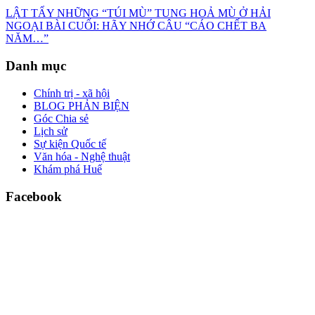
LẬT TẨY NHỮNG “TÚI MÙ” TUNG HOẢ MÙ Ở HẢI
NGOẠI BÀI CUỐI: HÃY NHỚ CÂU “CÁO CHẾT BA
NĂM…”
Danh mục
Chính trị - xã hội
BLOG PHẢN BIỆN
Góc Chia sẻ
Lịch sử
Sự kiện Quốc tế
Văn hóa - Nghệ thuật
Khám phá Huế
Facebook