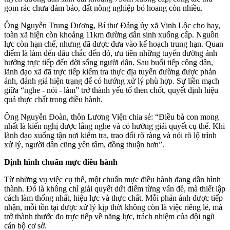
gom rác chưa đảm bảo, đất nông nghiệp bỏ hoang còn nhiều.
Ông Nguyễn Trung Dương, Bí thư Đảng ủy xã Vinh Lộc cho hay,
toàn xã hiện còn khoảng 11km đường dân sinh xuống cấp. Nguồn
lực còn hạn chế, nhưng đã được đưa vào kế hoạch trung hạn. Quan
điểm là làm đến đâu chắc đến đó, ưu tiên những tuyến đường ảnh
hưởng trực tiếp đến đời sống người dân. Sau buổi tiếp công dân,
lãnh đạo xã đã trực tiếp kiểm tra thực địa tuyến đường được phản
ánh, đánh giá hiện trạng để có hướng xử lý phù hợp. Sự liền mạch
giữa “nghe - nói - làm” trở thành yếu tố then chốt, quyết định hiệu
quả thực chất trong điều hành.
Ông Nguyễn Đoàn, thôn Lương Viện chia sẻ: “Điều bà con mong
nhất là kiến nghị được lắng nghe và có hướng giải quyết cụ thể. Khi
lãnh đạo xuống tận nơi kiểm tra, trao đổi rõ ràng và nói rõ lộ trình
xử lý, người dân cũng yên tâm, đồng thuận hơn”.
Định hình chuẩn mực điều hành
Từ những vụ việc cụ thể, một chuẩn mực điều hành đang dần hình
thành. Đó là không chỉ giải quyết dứt điểm từng vấn đề, mà thiết lập
cách làm thống nhất, hiệu lực và thực chất. Mỗi phản ánh được tiếp
nhận, mỗi tồn tại được xử lý kịp thời không còn là việc riêng lẻ, mà
trở thành thước đo trực tiếp về năng lực, trách nhiệm của đội ngũ
cán bộ cơ sở.