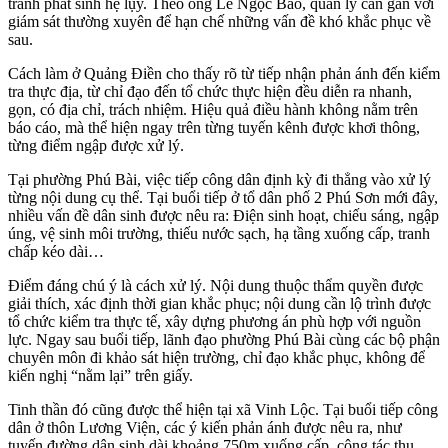
tránh phát sinh hệ lụy. Theo ông Lê Ngọc Bảo, quản lý cần gắn với
giám sát thường xuyên để hạn chế những vấn đề khó khắc phục về
sau.
Cách làm ở Quảng Điền cho thấy rõ từ tiếp nhận phản ánh đến kiểm
tra thực địa, từ chỉ đạo đến tổ chức thực hiện đều diễn ra nhanh,
gọn, có địa chỉ, trách nhiệm. Hiệu quả điều hành không nằm trên
báo cáo, mà thể hiện ngay trên từng tuyến kênh được khơi thông,
từng điểm ngập được xử lý.
Tại phường Phú Bài, việc tiếp công dân định kỳ đi thẳng vào xử lý
từng nội dung cụ thể. Tại buổi tiếp ở tổ dân phố 2 Phú Sơn mới đây,
nhiều vấn đề dân sinh được nêu ra: Điện sinh hoạt, chiếu sáng, ngập
úng, vệ sinh môi trường, thiếu nước sạch, hạ tầng xuống cấp, tranh
chấp kéo dài…
Điểm đáng chú ý là cách xử lý. Nội dung thuộc thẩm quyền được
giải thích, xác định thời gian khắc phục; nội dung cần lộ trình được
tổ chức kiểm tra thực tế, xây dựng phương án phù hợp với nguồn
lực. Ngay sau buổi tiếp, lãnh đạo phường Phú Bài cùng các bộ phận
chuyên môn đi khảo sát hiện trường, chỉ đạo khắc phục, không để
kiến nghị “nằm lại” trên giấy.
Tinh thần đó cũng được thể hiện tại xã Vinh Lộc. Tại buổi tiếp công
dân ở thôn Lương Viện, các ý kiến phản ánh được nêu ra, như
tuyến đường dân sinh dài khoảng 750m xuống cấp, công tác thu