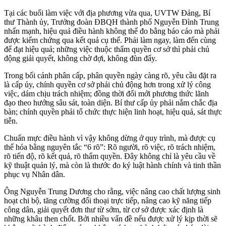
Tại các buổi làm việc với địa phương vừa qua, UVTW Đảng, Bí
thư Thành ủy, Trưởng đoàn ĐBQH thành phố Nguyễn Đình Trung
nhấn mạnh, hiệu quả điều hành không thể đo bằng báo cáo mà phải
được kiểm chứng qua kết quả cụ thể. Phải làm ngay, làm đến cùng
để đạt hiệu quả; những việc thuộc thẩm quyền cơ sở thì phải chủ
động giải quyết, không chờ đợi, không đùn đẩy.
Trong bối cảnh phân cấp, phân quyền ngày càng rõ, yêu cầu đặt ra
là cấp ủy, chính quyền cơ sở phải chủ động hơn trong xử lý công
việc, dám chịu trách nhiệm; đồng thời đổi mới phương thức lãnh
đạo theo hướng sâu sát, toàn diện. Bí thư cấp ủy phải nắm chắc địa
bàn; chính quyền phải tổ chức thực hiện linh hoạt, hiệu quả, sát thực
tiễn.
Chuẩn mực điều hành vì vậy không dừng ở quy trình, mà được cụ
thể hóa bằng nguyên tắc “6 rõ”: Rõ người, rõ việc, rõ trách nhiệm,
rõ tiến độ, rõ kết quả, rõ thẩm quyền. Đây không chỉ là yêu cầu về
kỹ thuật quản lý, mà còn là thước đo kỷ luật hành chính và tinh thần
phục vụ Nhân dân.
Ông Nguyễn Trung Dương cho rằng, việc nâng cao chất lượng sinh
hoạt chi bộ, tăng cường đối thoại trực tiếp, nâng cao kỹ năng tiếp
công dân, giải quyết đơn thư từ sớm, từ cơ sở được xác định là
những khâu then chốt. Bởi nhiều vấn đề nếu được xử lý kịp thời sẽ