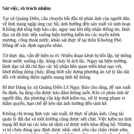
Sát việc, rõ trách nhiệm
Tại xã Quảng Điền, câu chuyện bắt đầu từ phản ánh của người dân
về tình trạng ngập úng cục bộ, ảnh hưởng đến sản xuất và sinh hoạt.
Không đợi tổng hợp báo cáo, ngay sau khi tiếp nhận thông tin, lãnh
đạo xã đã trực tiếp xuống hiện trường kiểm tra các tuyến kênh
mương, cống thoát nước, khảo sát thực tế tại thôn Khuông Phò
Đông để xác định nguyên nhân.
Từ thực địa, vấn đề hiện ra rõ: Nhiều đoạn kênh bị bồi lấp, hệ thống
thoát nước xuống cấp, dòng chảy bị ách tắc. Ngay tại hiện trường,
lãnh đạo xã đã chỉ đạo các bộ phận liên quan triển khai nạo vét,
khơi thông dòng chảy, đồng thời xây dựng phương án xử lý lâu dài
đối với những điểm nghẽn mang tính hệ thống.
Bí thư Đảng ủy xã Quảng Điền Lê Ngọc Bảo cho rằng, để sản xuất
ổn định, hạ tầng cần được bảo đảm thông suốt. Khi có phản ánh từ
người dân, địa phương cần kịp thời kiểm tra, xử lý trong phạm vi
thẩm quyền, hạn chế để kéo dài ảnh hưởng đến sinh kế.
Không chỉ trong lĩnh vực sản xuất, từ thực tế phản ánh, công tác
quản lý đất đai và môi trường cũng được siết chặt. Việc kiểm tra tình
trạng đổ thải tại các khu tái định cư được triển khai đồng bộ. Những
vị trí chưa đúng quy định được nhắc nhở, yêu cầu chấn chỉnh sớm,