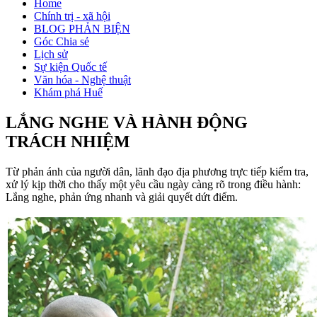
Home
Chính trị - xã hội
BLOG PHẢN BIỆN
Góc Chia sẻ
Lịch sử
Sự kiện Quốc tế
Văn hóa - Nghệ thuật
Khám phá Huế
LẮNG NGHE VÀ HÀNH ĐỘNG
TRÁCH NHIỆM
Từ phản ánh của người dân, lãnh đạo địa phương trực tiếp kiểm tra,
xử lý kịp thời cho thấy một yêu cầu ngày càng rõ trong điều hành:
Lắng nghe, phản ứng nhanh và giải quyết dứt điểm.