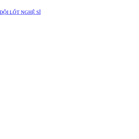
 ĐỘI LỐT NGHỆ SĨ