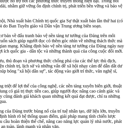
được hỗ trợ bởi các phương thức truyền thông hiện đại. Trong bối
dài, nhằm giữ vững ổn định chính trị, phát triển bền vững và bảo vệ
i, Nhà xuất bản Chính trị quốc gia Sự thật xuất bản lần thứ hai (có
ội do Ban Tuyên giáo và Dân vận Trung ương biên soạn.
 cơ bản về đấu tranh bảo vệ nền tảng tư tưởng của Đảng trên môi
, cuốn sách giúp người đọc có thêm góc nhìn về những thách thức mà
g gian mạng. Khẳng định bảo vệ nền tảng tư tưởng của Đảng ngày nay
i ích quốc gia - dân tộc và những thành quả của công cuộc đổi mới.
ưu, thủ đoạn và phương thức chống phá của các thế lực thù địch,
ện chính trị, lịch sử và những vấn đề xã hội nhạy cảm để dẫn dắt dư
úp bóng "xã hội dân sự", tác động vào giới trí thức, văn nghệ sĩ,
riệt để lợi thế của công nghệ, các nền tảng xuyên biên giới, thuật
ung có giá trị thực tiễn cao, giúp người đọc nâng cao cảnh giác và
ày cũng đánh giá khách quan những kết quả đạt được, chỉ ra những
qua.
ng của Đảng trước bùng nổ của trí tuệ nhân tạo, dữ liệu lớn, truyền
định hình rõ hệ thống quan điểm, giải pháp mang tính chiến lược
êu cầu hoàn thiện thể chế, nâng cao năng lực quản lý nhà nước, phát
g an toàn, lành mạnh và nhân văn.