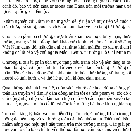
Thực tiễn cho thấy, cùng với sự bùng nổ của công nghệ số, các hoạt 
cảnh đó, bảo vệ nền tảng tư tưởng của Đảng trên môi trường mạng xã 
lợi ích quốc gia - dân tộc.
Nhằm nghiên cứu, làm rõ những vấn đề lý luận và thực tiễn về cuộc đ
sửa chữa, bổ sung) cuốn sách Đấu tranh bảo vệ nền tảng tư tưởng, 
Cuốn sách gồm ba chương, được triển khai theo logic từ lý luận, thực
trường mạng xã hội, đồng thời khảo cứu kinh nghiệm của một số đảng
Việt Nam đang đối mặt cũng như những kinh nghiệm có giá trị tham k
không chỉ là bảo vệ chủ nghĩa Mác - Lênin, tư tưởng Hồ Chí Minh mà
Chương II đi sâu phân tích thực trạng đấu tranh bảo vệ nền tảng tư 
phản động và cơ hội chính trị. Từ việc xuyên tạc nền tảng tư tưởng c
luận, đến các hoạt động đòi "phi chính trị hóa" lực lượng vũ trang, l
người có ảnh hưởng và thế hệ trẻ trên không gian mạng.
Qua những phân tích cụ thể, cuốn sách chỉ rõ các hoạt động chống ph
toán lan truyền và tâm lý đám đông nhằm tối đa hóa phạm vi, tốc độ cù
chủ động nhận diện và đấu tranh hiệu quả với các luận điệu xuyên t
hạn chế, nguyên nhân cốt lõi và đúc kết những bài học kinh nghiệm q
Trên nền tảng lý luận và thực tiễn đã phân tích, Chương III tập trung
thông đa nền tảng và xu hướng toàn cầu hóa thông tin. Điểm nổi bật 
nhằm nâng cao hiệu quả đấu tranh trên môi trường mạng. Các giải pháp
huy vai trò của báo chí, truyền thông, đội ngũ cán bộ, đảng viên, l