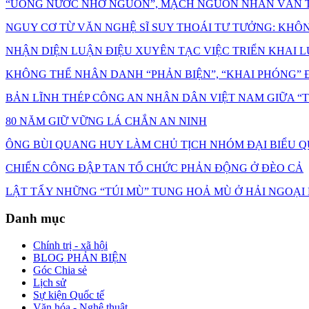
“UỐNG NƯỚC NHỚ NGUỒN”, MẠCH NGUỒN NHÂN VĂN T
NGUY CƠ TỪ VĂN NGHỆ SĨ SUY THOÁI TƯ TƯỞNG: KHÔNG C
NHẬN DIỆN LUẬN ĐIỆU XUYÊN TẠC VIỆC TRIỂN KHAI L
KHÔNG THỂ NHÂN DANH “PHẢN BIỆN”, “KHAI PHÓNG” Đ
BẢN LĨNH THÉP CÔNG AN NHÂN DÂN VIỆT NAM GIỮA 
80 NĂM GIỮ VỮNG LÁ CHẮN AN NINH
ÔNG BÙI QUANG HUY LÀM CHỦ TỊCH NHÓM ĐẠI BIỂU Q
CHIẾN CÔNG ĐẬP TAN TỔ CHỨC PHẢN ĐỘNG Ở ĐÈO CẢ
LẬT TẨY NHỮNG “TÚI MÙ” TUNG HOẢ MÙ Ở HẢI NGOẠI
Danh mục
Chính trị - xã hội
BLOG PHẢN BIỆN
Góc Chia sẻ
Lịch sử
Sự kiện Quốc tế
Văn hóa - Nghệ thuật