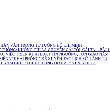
HÂN VĂN TRONG TƯ TƯỞNG HỒ CHÍ MINH
ƯỞNG: KHÔNG CHỈ LÀ CHUYỆN CÁI TÔI, CÁI TA! - BÀI 1: 
C VIỆC TRIỂN KHAI LUẬT TÍN NGƯỠNG, TÔN GIÁO NĂM 
ỆN”, “KHAI PHÓNG” ĐỂ XUYÊN TẠC LỊCH SỬ, LÃNH TỤ
ỆT NAM GIỮA “THUNG LŨNG ĐỔ NÁT” VENEZUELA