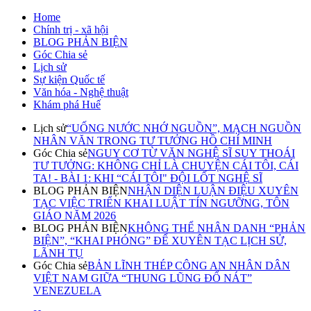
Home
Chính trị - xã hội
BLOG PHẢN BIỆN
Góc Chia sẻ
Lịch sử
Sự kiện Quốc tế
Văn hóa - Nghệ thuật
Khám phá Huế
Lịch sử
“UỐNG NƯỚC NHỚ NGUỒN”, MẠCH NGUỒN
NHÂN VĂN TRONG TƯ TƯỞNG HỒ CHÍ MINH
Góc Chia sẻ
NGUY CƠ TỪ VĂN NGHỆ SĨ SUY THOÁI
TƯ TƯỞNG: KHÔNG CHỈ LÀ CHUYỆN CÁI TÔI, CÁI
TA! - BÀI 1: KHI “CÁI TÔI" ĐỘI LỐT NGHỆ SĨ
BLOG PHẢN BIỆN
NHẬN DIỆN LUẬN ĐIỆU XUYÊN
TẠC VIỆC TRIỂN KHAI LUẬT TÍN NGƯỠNG, TÔN
GIÁO NĂM 2026
BLOG PHẢN BIỆN
KHÔNG THỂ NHÂN DANH “PHẢN
BIỆN”, “KHAI PHÓNG” ĐỂ XUYÊN TẠC LỊCH SỬ,
LÃNH TỤ
Góc Chia sẻ
BẢN LĨNH THÉP CÔNG AN NHÂN DÂN
VIỆT NAM GIỮA “THUNG LŨNG ĐỔ NÁT”
VENEZUELA