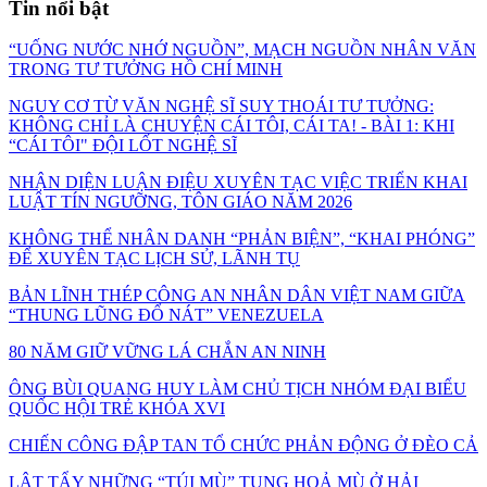
Tin nổi bật
“UỐNG NƯỚC NHỚ NGUỒN”, MẠCH NGUỒN NHÂN VĂN
TRONG TƯ TƯỞNG HỒ CHÍ MINH
NGUY CƠ TỪ VĂN NGHỆ SĨ SUY THOÁI TƯ TƯỞNG:
KHÔNG CHỈ LÀ CHUYỆN CÁI TÔI, CÁI TA! - BÀI 1: KHI
“CÁI TÔI" ĐỘI LỐT NGHỆ SĨ
NHẬN DIỆN LUẬN ĐIỆU XUYÊN TẠC VIỆC TRIỂN KHAI
LUẬT TÍN NGƯỠNG, TÔN GIÁO NĂM 2026
KHÔNG THỂ NHÂN DANH “PHẢN BIỆN”, “KHAI PHÓNG”
ĐỂ XUYÊN TẠC LỊCH SỬ, LÃNH TỤ
BẢN LĨNH THÉP CÔNG AN NHÂN DÂN VIỆT NAM GIỮA
“THUNG LŨNG ĐỔ NÁT” VENEZUELA
80 NĂM GIỮ VỮNG LÁ CHẮN AN NINH
ÔNG BÙI QUANG HUY LÀM CHỦ TỊCH NHÓM ĐẠI BIỂU
QUỐC HỘI TRẺ KHÓA XVI
CHIẾN CÔNG ĐẬP TAN TỔ CHỨC PHẢN ĐỘNG Ở ĐÈO CẢ
LẬT TẨY NHỮNG “TÚI MÙ” TUNG HOẢ MÙ Ở HẢI