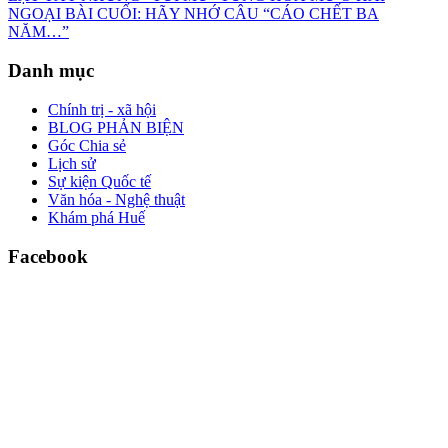
NGOẠI BÀI CUỐI: HÃY NHỚ CÂU “CÁO CHẾT BA
NĂM…”
Danh mục
Chính trị - xã hội
BLOG PHẢN BIỆN
Góc Chia sẻ
Lịch sử
Sự kiện Quốc tế
Văn hóa - Nghệ thuật
Khám phá Huế
Facebook