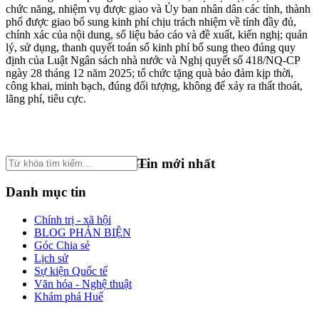
chức năng, nhiệm vụ được giao và Ủy ban nhân dân các tỉnh, thành
phố được giao bổ sung kinh phí chịu trách nhiệm về tính đầy đủ,
chính xác của nội dung, số liệu báo cáo và đề xuất, kiến nghị; quản
lý, sử dụng, thanh quyết toán số kinh phí bổ sung theo đúng quy
định của Luật Ngân sách nhà nước và Nghị quyết số 418/NQ-CP
ngày 28 tháng 12 năm 2025; tổ chức tặng quà bảo đảm kịp thời,
công khai, minh bạch, đúng đối tượng, không để xảy ra thất thoát,
lãng phí, tiêu cực.
Tin mới nhất
Danh mục tin
Chính trị - xã hội
BLOG PHẢN BIỆN
Góc Chia sẻ
Lịch sử
Sự kiện Quốc tế
Văn hóa - Nghệ thuật
Khám phá Huế