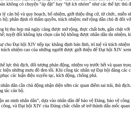
toàn không có chuyện “áp đặt” hay “lợi ích nhóm” như các thế lực thù đ
 cán bộ và quy hoạch, bổ nhiệm, giới thiệu ứng cử, từ chức, miễn nh
bộ; phân định rõ thẩm quyền, trách nhiệm; mở rộng dân chủ đi đôi với 
bị thu hẹp mà ngày càng được mở rộng, thực chất hơn, gắn chặt với 
ụ thể; tuyệt đối không lựa chọn cán bộ không được nhân dân tín nhiệm, 
 cho Đại hội XIV tiếp tục khẳng định bản lĩnh, trí tuệ và trách nhiệm
 trách nhiệm cao của những người được giới thiệu để Đại hội XIV xem x
thế lực thù địch, đối tượng phản động, nhiệm vụ trước hết và quan trọn
c hiện những mưu đồ đen tối. Khi công tác nhân sự Đại hội đảng các c
 phục các luận điệu xuyên tạc, kích động, chống phá.
nhân dân cần chủ động nhận diện sớm các quan điểm sai trái, thù địc
g tác cán bộ.
rận an ninh nhân dân”, dựa vào nhân dân để bảo vệ Đảng, bảo vệ công 
công, và Đại hội XIV của Đảng chắc chắn sẽ trở thành dấu mốc quan tr