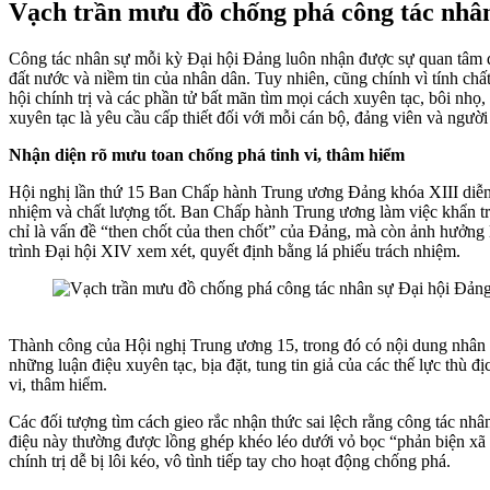
Vạch trần mưu đồ chống phá công tác nhân
Công tác nhân sự mỗi kỳ Đại hội Đảng luôn nhận được sự quan tâm đặc
đất nước và niềm tin của nhân dân. Tuy nhiên, cũng chính vì tính chấ
hội chính trị và các phần tử bất mãn tìm mọi cách xuyên tạc, bôi nhọ,
xuyên tạc là yêu cầu cấp thiết đối với mỗi cán bộ, đảng viên và người
Nhận diện rõ mưu toan chống phá tinh vi, thâm hiểm
Hội nghị lần thứ 15 Ban Chấp hành Trung ương Đảng khóa XIII diễn ra
nhiệm và chất lượng tốt. Ban Chấp hành Trung ương làm việc khẩn trư
chỉ là vấn đề “then chốt của then chốt” của Đảng, mà còn ảnh hưởng l
trình Đại hội XIV xem xét, quyết định bằng lá phiếu trách nhiệm.
Thành công của Hội nghị Trung ương 15, trong đó có nội dung nhân sự
những luận điệu xuyên tạc, bịa đặt, tung tin giả của các thế lực thù
vi, thâm hiểm.
Các đối tượng tìm cách gieo rắc nhận thức sai lệch rằng công tác nhâ
điệu này thường được lồng ghép khéo léo dưới vỏ bọc “phản biện xã 
chính trị dễ bị lôi kéo, vô tình tiếp tay cho hoạt động chống phá.