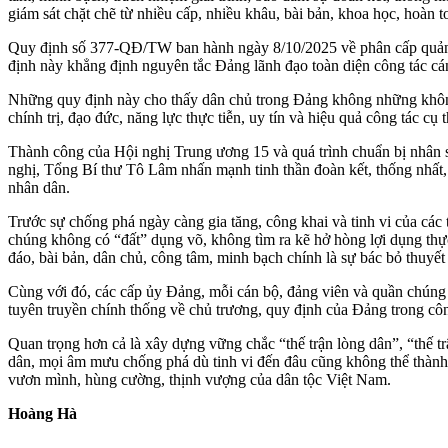
giám sát chặt chẽ từ nhiều cấp, nhiều khâu, bài bản, khoa học, hoàn 
Quy định số 377-QĐ/TW ban hành ngày 8/10/2025 về phân cấp quản lý
định này khẳng định nguyên tắc Đảng lãnh đạo toàn diện công tác cán 
Những quy định này cho thấy dân chủ trong Đảng không những không 
chính trị, đạo đức, năng lực thực tiễn, uy tín và hiệu quả công tác c
Thành công của Hội nghị Trung ương 15 và quá trình chuẩn bị nhân sự
nghị, Tổng Bí thư Tô Lâm nhấn mạnh tinh thần đoàn kết, thống nhất,
nhân dân.
Trước sự chống phá ngày càng gia tăng, công khai và tinh vi của các 
chúng không có “đất” dụng võ, không tìm ra kẽ hở hòng lợi dụng thự
đáo, bài bản, dân chủ, công tâm, minh bạch chính là sự bác bỏ thuyết
Cùng với đó, các cấp ủy Đảng, mỗi cán bộ, đảng viên và quần chúng 
tuyên truyền chính thống về chủ trương, quy định của Đảng trong côn
Quan trọng hơn cả là xây dựng vững chắc “thế trận lòng dân”, “thế t
dân, mọi âm mưu chống phá dù tinh vi đến đâu cũng không thể thành 
vươn mình, hùng cường, thịnh vượng của dân tộc Việt Nam.
Hoàng Hà