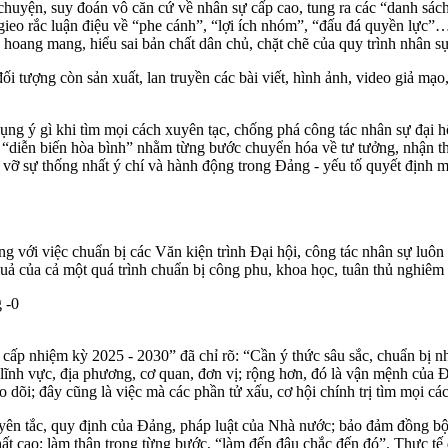
yện, suy đoán vô căn cứ về nhân sự cấp cao, tung ra các “danh sách nh
 gieo rắc luận điệu về “phe cánh”, “lợi ích nhóm”, “đấu đá quyền lực
ân hoang mang, hiểu sai bản chất dân chủ, chặt chẽ của quy trình nhân s
ối tượng còn sản xuất, lan truyền các bài viết, hình ảnh, video giả mạo,
ng ý gì khi tìm mọi cách xuyên tạc, chống phá công tác nhân sự đại hộ
“diễn biến hòa bình” nhằm từng bước chuyển hóa về tư tưởng, nhận thứ
vỡ sự thống nhất ý chí và hành động trong Đảng - yếu tố quyết định 
 với việc chuẩn bị các Văn kiện trình Đại hội, công tác nhân sự luôn đ
uả của cả một quá trình chuẩn bị công phu, khoa học, tuân thủ nghiêm
cấp nhiệm kỳ 2025 - 2030” đã chỉ rõ: “Cần ý thức sâu sắc, chuẩn bị n
, lĩnh vực, địa phương, cơ quan, đơn vị; rộng hơn, đó là vận mệnh của 
õi; đây cũng là việc mà các phần tử xấu, cơ hội chính trị tìm mọi cách 
ên tắc, quy định của Đảng, pháp luật của Nhà nước; bảo đảm đồng bộ, 
hất cao; làm thận trọng từng bước, “làm đến đâu chắc đến đó”. Thực tế 