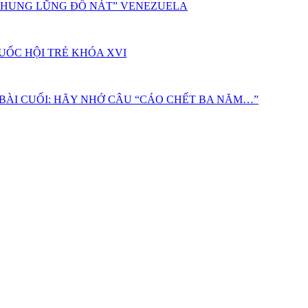
“THUNG LŨNG ĐỔ NÁT” VENEZUELA
UỐC HỘI TRẺ KHÓA XVI
 BÀI CUỐI: HÃY NHỚ CÂU “CÁO CHẾT BA NĂM…”