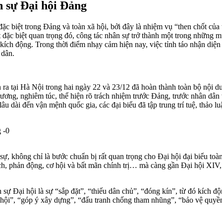
 sự Đại hội Đảng
 biệt trong Đảng và toàn xã hội, bởi đây là nhiệm vụ “then chốt của t
t đặc biệt quan trọng đó, công tác nhân sự trở thành một trong những m
 kích động. Trong thời điểm nhạy cảm hiện nay, việc tỉnh táo nhận diện 
 dân.
 tại Hà Nội trong hai ngày 22 và 23/12 đã hoàn thành toàn bộ nội dung
ơng, nghiêm túc, thể hiện rõ trách nhiệm trước Đảng, trước nhân dân 
âu dài đến vận mệnh quốc gia, các đại biểu đã tập trung trí tuệ, thảo 
, không chỉ là bước chuẩn bị rất quan trọng cho Đại hội đại biểu toàn
 địch, phản động, cơ hội và bất mãn chính trị… mà càng gần Đại hội XIV
n sự Đại hội là sự “sắp đặt”, “thiếu dân chủ”, “đóng kín”, từ đó kích đ
hội”, “góp ý xây dựng”, “đấu tranh chống tham nhũng”, “bảo vệ quyền