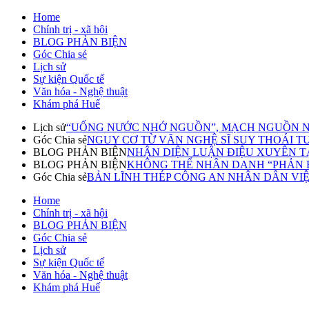
Home
Chính trị - xã hội
BLOG PHẢN BIỆN
Góc Chia sẻ
Lịch sử
Sự kiện Quốc tế
Văn hóa - Nghệ thuật
Khám phá Huế
Lịch sử
“UỐNG NƯỚC NHỚ NGUỒN”, MẠCH NGUỒN N
Góc Chia sẻ
NGUY CƠ TỪ VĂN NGHỆ SĨ SUY THOÁI TƯ T
BLOG PHẢN BIỆN
NHẬN DIỆN LUẬN ĐIỆU XUYÊN TẠ
BLOG PHẢN BIỆN
KHÔNG THỂ NHÂN DANH “PHẢN BI
Góc Chia sẻ
BẢN LĨNH THÉP CÔNG AN NHÂN DÂN VI
Home
Chính trị - xã hội
BLOG PHẢN BIỆN
Góc Chia sẻ
Lịch sử
Sự kiện Quốc tế
Văn hóa - Nghệ thuật
Khám phá Huế