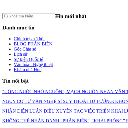
Tin mới nhất
Danh mục tin
Chính trị - xã hội
BLOG PHẢN BIỆN
Góc Chia sẻ
Lịch sử
Sự kiện Quốc tế
Văn hóa - Nghệ thuật
Khám phá Huế
Tin nổi bật
“UỐNG NƯỚC NHỚ NGUỒN”, MẠCH NGUỒN NHÂN VĂN T
NGUY CƠ TỪ VĂN NGHỆ SĨ SUY THOÁI TƯ TƯỞNG: KHÔNG C
NHẬN DIỆN LUẬN ĐIỆU XUYÊN TẠC VIỆC TRIỂN KHAI L
KHÔNG THỂ NHÂN DANH “PHẢN BIỆN”, “KHAI PHÓNG” Đ