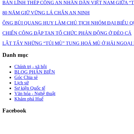
BẢN LĨNH THÉP CÔNG AN NHÂN DÂN VIỆT NAM GIỮA 
80 NĂM GIỮ VỮNG LÁ CHẮN AN NINH
ÔNG BÙI QUANG HUY LÀM CHỦ TỊCH NHÓM ĐẠI BIỂU Q
CHIẾN CÔNG ĐẬP TAN TỔ CHỨC PHẢN ĐỘNG Ở ĐÈO CẢ
LẬT TẨY NHỮNG “TÚI MÙ” TUNG HOẢ MÙ Ở HẢI NGOẠI
Danh mục
Chính trị - xã hội
BLOG PHẢN BIỆN
Góc Chia sẻ
Lịch sử
Sự kiện Quốc tế
Văn hóa - Nghệ thuật
Khám phá Huế
Facebook