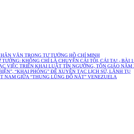
HÂN VĂN TRONG TƯ TƯỞNG HỒ CHÍ MINH
ƯỞNG: KHÔNG CHỈ LÀ CHUYỆN CÁI TÔI, CÁI TA! - BÀI 1: 
C VIỆC TRIỂN KHAI LUẬT TÍN NGƯỠNG, TÔN GIÁO NĂM 
ỆN”, “KHAI PHÓNG” ĐỂ XUYÊN TẠC LỊCH SỬ, LÃNH TỤ
ỆT NAM GIỮA “THUNG LŨNG ĐỔ NÁT” VENEZUELA