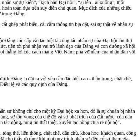
ân sự dự kiến”, “kịch bản Đại hội”, “ai lên - ai xuống”, thổi
”… hoàn toàn dựa trên suy diễn chủ quan. Mục đích của những chiêu
ự trong Đảng.
 cắt ghép phát biểu, cài cắm thông tin bịa đặt, sai sự thật về nhân sự
i Đảng các cấp và đặc biệt là công tác nhân sự của Đại hội lần thứ
c, tiến tới phủ nhận vai trò lãnh đạo của Đảng và con đường xã hội
mọi thắng lợi của cách mạng Việt Nam; phá vỡ niềm của nhân dân với
ược Đảng ta đặt ra với yêu cầu đặc biệt cao - thận trọng, chặt chẽ,
 Điều lệ và các quy định của Đảng.
hân sự không chỉ cho một kỳ Đại hội; xa hơn, đó là sự chuẩn bị nhân
Đảng, sự tồn vong của chế độ và sự phát triển của đất nước, của dân
tác động, tung tin thất thiệt, xuyên tạc hòng chia rẽ nội bộ”.
tổng thể, liên thông, chặt chẽ, dân chủ, khoa học, khách quan, công
đã cho thấy rõ ràng khi mọi quy trình nhân sự đều có sự tham gia,