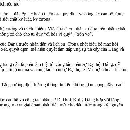
ịch rêu rao.
iệm… đã tiếp tục hoàn thiện các quy định về công tác cán bộ. Quy
siết chặt kỷ luật, kỷ cương.
kỷ cương và trách nhiệm. Việc lựa chọn nhân sự dựa trên phẩm chất
không có chỗ cho tư duy “dĩ hòa vi quý”, “tròn vo”.
 của Đảng trước nhân dân và lịch sử. Trong phát biểu bế mạc hội
ét, quyết định, thể hiện quyết tâm đáp ứng sự tin cậy của Đảng và
g hàng đầu là phải làm thật tốt công tác nhân sự Đại hội Đảng, để
ấp thời gian qua và công tác nhân sự Đại hội XIV được chuẩn bị chu
h. Tăng cường định hướng thông tin trên không gian mạng; đẩy mạnh
tác cán bộ và công tác nhân sự Đại hội. Khi ý Đảng hợp với lòng
ọng, mở ra giai đoạn phát triển mới cho đất nước trong kỷ nguyên