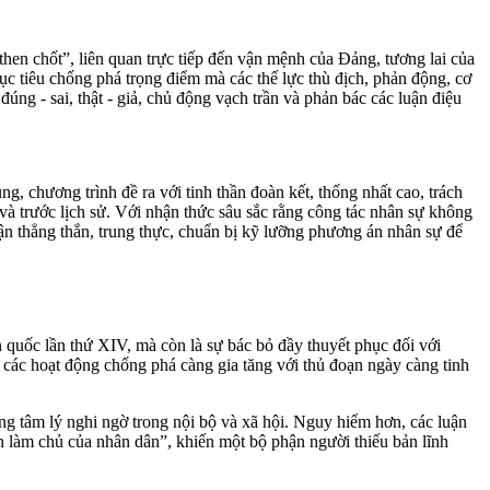
hen chốt”, liên quan trực tiếp đến vận mệnh của Đảng, tương lai của
ục tiêu chống phá trọng điểm mà các thế lực thù địch, phản động, cơ
đúng - sai, thật - giả, chủ động vạch trần và phản bác các luận điệu
, chương trình đề ra với tinh thần đoàn kết, thống nhất cao, trách
và trước lịch sử. Với nhận thức sâu sắc rằng công tác nhân sự không
luận thẳng thắn, trung thực, chuẩn bị kỹ lưỡng phương án nhân sự để
 quốc lần thứ XIV, mà còn là sự bác bỏ đầy thuyết phục đối với
, các hoạt động chống phá càng gia tăng với thủ đoạn ngày càng tinh
ộng tâm lý nghi ngờ trong nội bộ và xã hội. Nguy hiểm hơn, các luận
 làm chủ của nhân dân”, khiến một bộ phận người thiếu bản lĩnh