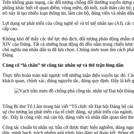
Trên không gian mạng, các đối tượng chống đối thường xuyên dựng chu
phồng khác biệt về quan điểm, vùng miền, độ tuổi, xuất thân cán bộ;
trò này là tạo nhiễu loạn thông tin, làm cán bộ, đảng viên và nhân d
Lợi dụng sự phát triển của công nghệ số và trí tuệ nhân tạo (AI), các đ
cấp cao.
Không khó để thấy các thế lực thù địch, đối tượng phản động nhằm dụ
XIV của Đảng. Tất cả những hoạt động đó đều nằm trong chiến lược 
chủ nghĩa mà nhân dân ta đã lựa chọn. Chúng mưu toan tìm cách phá 
Đảng.
Củng cố “lá chắn” từ công tác nhân sự và thế trận lòng dân
Thực tiễn hoàn toàn trái ngược với những luận điệu xuyên tạc đó. Cùng
khách quan, chính xác, đúng nguyên tắc, đúng quy định. Đây là kết q
Tổng Bí thư Tô Lâm trong bài viết “Tổ chức tốt Đại hội Đảng bộ các 
sự cho tương lai phát triển của tổ chức đảng, sự phát triển của ngành
tộc. Đây là công việc mà cán bộ, đảng viên và nhân dân quan tâm theo d
Công tác chuẩn bị nhân sự, bầu cử được thực hiện nghiêm, đúng nguy
tâm, minh bạch, trách nhiệm giải trình; bảo đảm sự đoàn kết, thống n