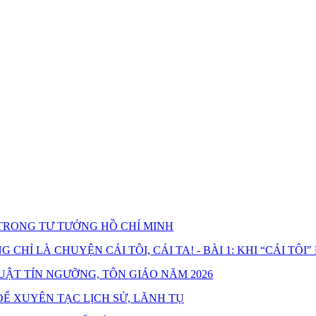
RONG TƯ TƯỞNG HỒ CHÍ MINH
HỈ LÀ CHUYỆN CÁI TÔI, CÁI TA! - BÀI 1: KHI “CÁI TÔI"
UẬT TÍN NGƯỠNG, TÔN GIÁO NĂM 2026
Ể XUYÊN TẠC LỊCH SỬ, LÃNH TỤ