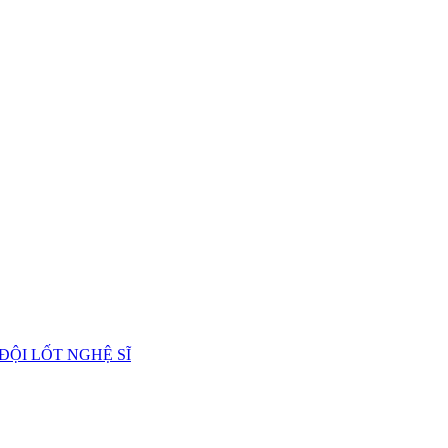
 ĐỘI LỐT NGHỆ SĨ