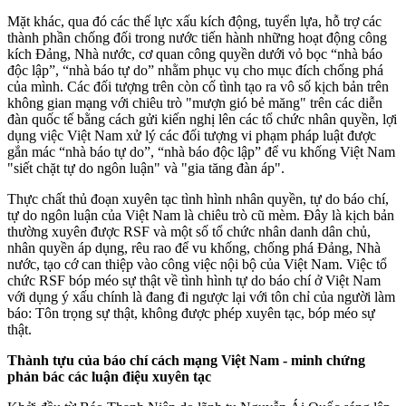
Mặt khác, qua đó các thế lực xấu kích động, tuyển lựa, hỗ trợ các
thành phần chống đối trong nước tiến hành những hoạt động công
kích Đảng, Nhà nước, cơ quan công quyền dưới vỏ bọc “nhà báo
độc lập”, “nhà báo tự do” nhằm phục vụ cho mục đích chống phá
của mình. Các đối tượng trên còn cố tình tạo ra vô số kịch bản trên
không gian mạng với chiêu trò "mượn gió bẻ măng" trên các diễn
đàn quốc tế bằng cách gửi kiến nghị lên các tổ chức nhân quyền, lợi
dụng việc Việt Nam xử lý các đối tượng vi phạm pháp luật được
gắn mác “nhà báo tự do”, “nhà báo độc lập” để vu khống Việt Nam
"siết chặt tự do ngôn luận" và "gia tăng đàn áp".
Thực chất thủ đoạn xuyên tạc tình hình nhân quyền, tự do báo chí,
tự do ngôn luận của Việt Nam là chiêu trò cũ mèm. Đây là kịch bản
thường xuyên được RSF và một số tổ chức nhân danh dân chủ,
nhân quyền áp dụng, rêu rao để vu khống, chống phá Đảng, Nhà
nước, tạo cớ can thiệp vào công việc nội bộ của Việt Nam. Việc tổ
chức RSF bóp méo sự thật về tình hình tự do báo chí ở Việt Nam
với dụng ý xấu chính là đang đi ngược lại với tôn chỉ của người làm
báo: Tôn trọng sự thật, không được phép xuyên tạc, bóp méo sự
thật.
Thành tựu của báo chí cách mạng Việt Nam - minh chứng
phản bác các luận điệu xuyên tạc