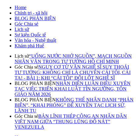
Home
Chính trị - xã hội
BLOG PHẢN BIỆN
Góc Chia sẻ
Lịch sử
Sự kiện Quốc tế
Văn hóa - Nghệ thuật
Khám phá Huế
Lịch sử
“UỐNG NƯỚC NHỚ NGUỒN”, MẠCH NGUỒN
NHÂN VĂN TRONG TƯ TƯỞNG HỒ CHÍ MINH
Góc Chia sẻ
NGUY CƠ TỪ VĂN NGHỆ SĨ SUY THOÁI
TƯ TƯỞNG: KHÔNG CHỈ LÀ CHUYỆN CÁI TÔI, CÁI
TA! - BÀI 1: KHI “CÁI TÔI" ĐỘI LỐT NGHỆ SĨ
BLOG PHẢN BIỆN
NHẬN DIỆN LUẬN ĐIỆU XUYÊN
TẠC VIỆC TRIỂN KHAI LUẬT TÍN NGƯỠNG, TÔN
GIÁO NĂM 2026
BLOG PHẢN BIỆN
KHÔNG THỂ NHÂN DANH “PHẢN
BIỆN”, “KHAI PHÓNG” ĐỂ XUYÊN TẠC LỊCH SỬ,
LÃNH TỤ
Góc Chia sẻ
BẢN LĨNH THÉP CÔNG AN NHÂN DÂN
VIỆT NAM GIỮA “THUNG LŨNG ĐỔ NÁT”
VENEZUELA