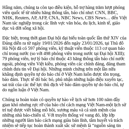
Hằng năm, chúng ta còn tạo điều kiện, hỗ trợ hàng trăm lượt phóng
viên quốc tế từ nhiều hãng thông tấn, báo chí như: CNN, BBC,
NHK, Reuters, AP, AFP, CNA, NBC News, CBS News… đến Việt
Nam tác nghiệp trong các lĩnh vực văn hóa, du lịch, kinh tế, giáo
dục và đời sống xã hội.
Đặc biệt, trong thời gian Đại hội đại biểu toàn quốc lần thứ XIV của
Đảng diễn ra từ ngày 19/01/2026 đến ngày 23/01/2026, tại Thủ đô
Hà Nội đã có 597 phóng viên, kỹ thuật viên thuộc 113 cơ quan báo
chí trong nước (so với 498 phóng viên trong nước tại Đại hội XIII);
79 phóng viên, trợ lý báo chí thuộc 43 hãng thông tấn báo chí nước
ngoài, phóng viên Việt kiều, phóng viên các chính đảng, đảng tham
chính đưa tin về Đại hội. Những minh chứng trên một lần nữa
khẳng định quyền tự do báo chí ở Việt Nam luôn được tôn trọng,
bảo đảm. Thực tế đó bác bỏ, phủ nhận những luận điệu xuyên tạc,
sai trái của các thế lực thù địch về bảo đảm quyền tự do báo chí, tự
do ngôn luận ở Việt Nam.
Chúng ta hoàn toàn có quyền tự hào về lịch sử hơn 100 năm đầy
gian khó nhưng rực rỡ của báo chí cách mạng Việt Nam-một lịch sử
trí tuệ được viết bằng mồ hôi, xương máu và cả sinh mệnh của
những nhà báo-chiến sĩ. Với truyền thống vẻ vang đó, lớp lớp
những người làm báo cách mạng giàu bản lĩnh, tâm huyết và trách
nhiệm sẽ tiếp tục hoàn thành xuất sắc sứ mệnh là “nguồn sáng tin