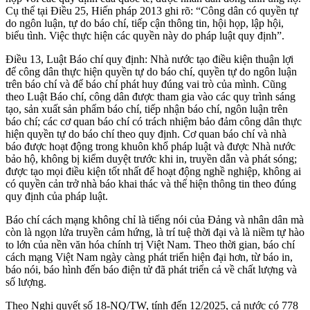
Cụ thể tại Điều 25, Hiến pháp 2013 ghi rõ: “Công dân có quyền tự
do ngôn luận, tự do báo chí, tiếp cận thông tin, hội họp, lập hội,
biểu tình. Việc thực hiện các quyền này do pháp luật quy định”.
Điều 13, Luật Báo chí quy định: Nhà nước tạo điều kiện thuận lợi
để công dân thực hiện quyền tự do báo chí, quyền tự do ngôn luận
trên báo chí và để báo chí phát huy đúng vai trò của mình. Cũng
theo Luật Báo chí, công dân được tham gia vào các quy trình sáng
tạo, sản xuất sản phẩm báo chí, tiếp nhận báo chí, ngôn luận trên
báo chí; các cơ quan báo chí có trách nhiệm bảo đảm công dân thực
hiện quyền tự do báo chí theo quy định. Cơ quan báo chí và nhà
báo được hoạt động trong khuôn khổ pháp luật và được Nhà nước
bảo hộ, không bị kiểm duyệt trước khi in, truyền dẫn và phát sóng;
được tạo mọi điều kiện tốt nhất để hoạt động nghề nghiệp, không ai
có quyền cản trở nhà báo khai thác và thể hiện thông tin theo đúng
quy định của pháp luật.
Báo chí cách mạng không chỉ là tiếng nói của Đảng và nhân dân mà
còn là ngọn lửa truyền cảm hứng, là trí tuệ thời đại và là niềm tự hào
to lớn của nền văn hóa chính trị Việt Nam. Theo thời gian, báo chí
cách mạng Việt Nam ngày càng phát triển hiện đại hơn, từ báo in,
báo nói, báo hình đến báo điện tử đã phát triển cả về chất lượng và
số lượng.
Theo Nghị quyết số 18-NQ/TW, tính đến 12/2025, cả nước có 778