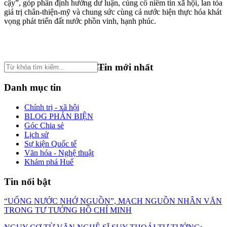
cậy”, góp phần định hướng dư luận, củng cố niềm tin xã hội, lan tỏa
giá trị chân-thiện-mỹ và chung sức cùng cả nước hiện thực hóa khát
vọng phát triển đất nước phồn vinh, hạnh phúc.
Tin mới nhất
Danh mục tin
Chính trị - xã hội
BLOG PHẢN BIỆN
Góc Chia sẻ
Lịch sử
Sự kiện Quốc tế
Văn hóa - Nghệ thuật
Khám phá Huế
Tin nổi bật
“UỐNG NƯỚC NHỚ NGUỒN”, MẠCH NGUỒN NHÂN VĂN
TRONG TƯ TƯỞNG HỒ CHÍ MINH