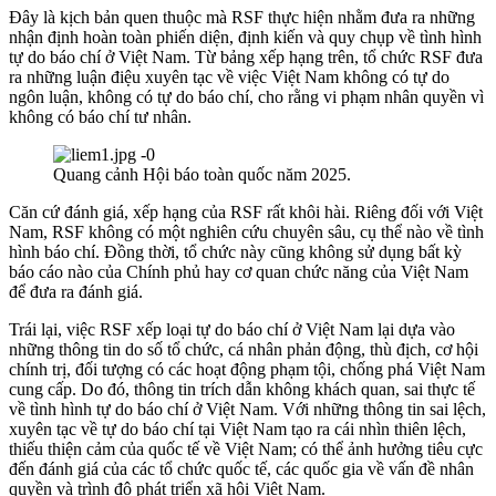
Đây là kịch bản quen thuộc mà RSF thực hiện nhằm đưa ra những
nhận định hoàn toàn phiến diện, định kiến và quy chụp về tình hình
tự do báo chí ở Việt Nam. Từ bảng xếp hạng trên, tổ chức RSF đưa
ra những luận điệu xuyên tạc về việc Việt Nam không có tự do
ngôn luận, không có tự do báo chí, cho rằng vi phạm nhân quyền vì
không có báo chí tư nhân.
Quang cảnh Hội báo toàn quốc năm 2025.
Căn cứ đánh giá, xếp hạng của RSF rất khôi hài. Riêng đối với Việt
Nam, RSF không có một nghiên cứu chuyên sâu, cụ thể nào về tình
hình báo chí. Đồng thời, tổ chức này cũng không sử dụng bất kỳ
báo cáo nào của Chính phủ hay cơ quan chức năng của Việt Nam
để đưa ra đánh giá.
Trái lại, việc RSF xếp loại tự do báo chí ở Việt Nam lại dựa vào
những thông tin do số tổ chức, cá nhân phản động, thù địch, cơ hội
chính trị, đối tượng có các hoạt động phạm tội, chống phá Việt Nam
cung cấp. Do đó, thông tin trích dẫn không khách quan, sai thực tế
về tình hình tự do báo chí ở Việt Nam. Với những thông tin sai lệch,
xuyên tạc về tự do báo chí tại Việt Nam tạo ra cái nhìn thiên lệch,
thiếu thiện cảm của quốc tế về Việt Nam; có thể ảnh hưởng tiêu cực
đến đánh giá của các tổ chức quốc tế, các quốc gia về vấn đề nhân
quyền và trình độ phát triển xã hội Việt Nam.