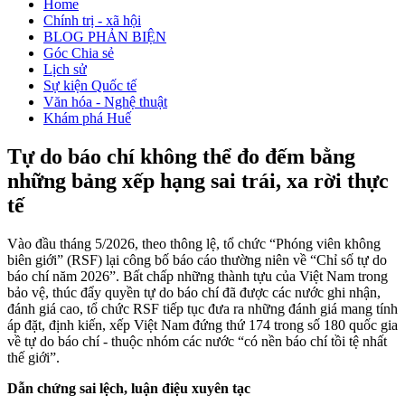
Home
Chính trị - xã hội
BLOG PHẢN BIỆN
Góc Chia sẻ
Lịch sử
Sự kiện Quốc tế
Văn hóa - Nghệ thuật
Khám phá Huế
Tự do báo chí không thể đo đếm bằng
những bảng xếp hạng sai trái, xa rời thực
tế
Vào đầu tháng 5/2026, theo thông lệ, tổ chức “Phóng viên không
biên giới” (RSF) lại công bố báo cáo thường niên về “Chỉ số tự do
báo chí năm 2026”. Bất chấp những thành tựu của Việt Nam trong
bảo vệ, thúc đẩy quyền tự do báo chí đã được các nước ghi nhận,
đánh giá cao, tổ chức RSF tiếp tục đưa ra những đánh giá mang tính
áp đặt, định kiến, xếp Việt Nam đứng thứ 174 trong số 180 quốc gia
về tự do báo chí - thuộc nhóm các nước “có nền báo chí tồi tệ nhất
thế giới”.
Dẫn chứng sai lệch, luận điệu xuyên tạc