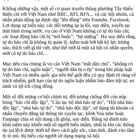
Không những vậy, một số cơ quan truyền thông phương Tây thiếu
thiện chí với Việt Nam như BBC, RFI, RFA... và các hội nhóm, cá
nhân phản động lại được dịp “lên đồng” trên Youtube, Facebook.
Lợi dụng sự kiện này, các đối tượng lại la lối, suy diễn, xuyên tạc
tình hình trong nước, vu cáo ở Việt Nam không có tự do báo chí,
các hoạt động báo chí bị “trói buộc”, “bịt miệng”. Họ suy diễn rằng,
tự do báo chí là không bị quản lý, kiểm soát bởi bất kỳ lực lượng
nào, thích viết gì thì viết, như thế mới là một xã hội có nhân quyền,
mới có tự do báo chí…
Mục tiêu của chúng là vu cáo Việt Nam “mất dân chủ”, “không có
tự do báo chí, ngôn luận”, “người dân bị o ép” trong khi pháp luật
Việt Nam và nhiều quốc gia trên thế giới đều có quy định rõ ràng về
trách nhiệm, giới hạn của tự do ngôn luận nhằm bảo đảm trật tự, an
ninh và lợi ích cộng đồng.
Một số đối tượng cơ hội chính trị, đối tượng chống đối còn núp
bóng “báo chí độc lập”, "Câu lạc bộ nhà báo tự do", "Hội nhà báo
độc lập", “nhà báo tự do”, “nhà báo độc lập”, sử dụng tài khoản cá
nhân chuyên đăng tải thông tin xuyên tạc, kênh You tube hoặc
Fanpage chia sẻ nội dung cắt ghép, suy diễn. Bằng sự đánh tráo
khái niệm này khiến một số người hiểu nhầm, nhất là khi các thông
tin sai lệch được thiết kế theo cách gây sốc, cảm tính, đánh vào tâm
lý tò mò, thị hiếu của người sử dụng mạng xã hội.