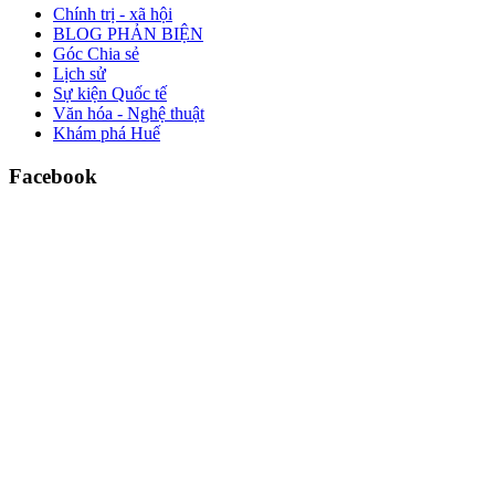
Chính trị - xã hội
BLOG PHẢN BIỆN
Góc Chia sẻ
Lịch sử
Sự kiện Quốc tế
Văn hóa - Nghệ thuật
Khám phá Huế
Facebook