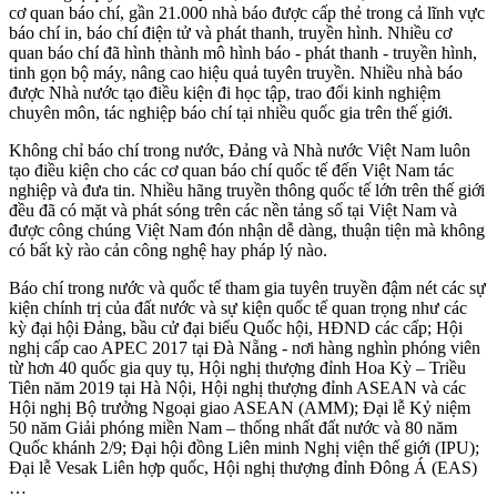
cơ quan báo chí, gần 21.000 nhà báo được cấp thẻ trong cả lĩnh vực
báo chí in, báo chí điện tử và phát thanh, truyền hình. Nhiều cơ
quan báo chí đã hình thành mô hình báo - phát thanh - truyền hình,
tinh gọn bộ máy, nâng cao hiệu quả tuyên truyền. Nhiều nhà báo
được Nhà nước tạo điều kiện đi học tập, trao đổi kinh nghiệm
chuyên môn, tác nghiệp báo chí tại nhiều quốc gia trên thế giới.
Không chỉ báo chí trong nước, Đảng và Nhà nước Việt Nam luôn
tạo điều kiện cho các cơ quan báo chí quốc tế đến Việt Nam tác
nghiệp và đưa tin. Nhiều hãng truyền thông quốc tế lớn trên thế giới
đều đã có mặt và phát sóng trên các nền tảng số tại Việt Nam và
được công chúng Việt Nam đón nhận dễ dàng, thuận tiện mà không
có bất kỳ rào cản công nghệ hay pháp lý nào.
Báo chí trong nước và quốc tế tham gia tuyên truyền đậm nét các sự
kiện chính trị của đất nước và sự kiện quốc tế quan trọng như các
kỳ đại hội Đảng, bầu cử đại biểu Quốc hội, HĐND các cấp; Hội
nghị cấp cao APEC 2017 tại Đà Nẵng - nơi hàng nghìn phóng viên
từ hơn 40 quốc gia quy tụ, Hội nghị thượng đỉnh Hoa Kỳ – Triều
Tiên năm 2019 tại Hà Nội, Hội nghị thượng đỉnh ASEAN và các
Hội nghị Bộ trưởng Ngoại giao ASEAN (AMM); Đại lễ Kỷ niệm
50 năm Giải phóng miền Nam – thống nhất đất nước và 80 năm
Quốc khánh 2/9; Đại hội đồng Liên minh Nghị viện thế giới (IPU);
Đại lễ Vesak Liên hợp quốc, Hội nghị thượng đỉnh Đông Á (EAS)
…