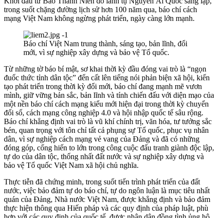
Khởi đầu từ Báo Thanh Niên do lãnh tụ Nguyễn Ái Quốc sáng lập,
trong suốt chặng đường lịch sử hơn 100 năm qua, báo chí cách
mạng Việt Nam không ngừng phát triển, ngày càng lớn mạnh.
Báo chí Việt Nam trung thành, sáng tạo, bản lĩnh, đổi
mới, vì sự nghiệp xây dựng và bảo vệ Tổ quốc.
Từ những tờ báo bí mật, sơ khai thời kỳ đầu đóng vai trò là “ngọn
đuốc thức tỉnh dân tộc” đến cất lên tiếng nói phản biện xã hội, kiến
tạo phát triển trong thời kỳ đổi mới, báo chí đang mạnh mẽ vươn
mình, giữ vững bản sắc, bản lĩnh và tính chiến đấu với diện mạo của
một nền báo chí cách mạng kiểu mới hiện đại trong thời kỳ chuyển
đổi số, cách mạng công nghiệp 4.0 và hội nhập quốc tế sâu rộng.
Báo chí khẳng định vai trò là vũ khí chính trị, văn hóa, tư tưởng sắc
bén, quan trọng với tôn chỉ tất cả phụng sự Tổ quốc, phục vụ nhân
dân, vì sự nghiệp cách mạng vẻ vang của Đảng và đã có những
đóng góp, cống hiến to lớn trong công cuộc đấu tranh giành độc lập,
tự do của dân tộc, thống nhất đất nước và sự nghiệp xây dựng và
bảo vệ Tổ quốc Việt Nam xã hội chủ nghĩa.
Thực tiễn đã chứng minh, trong suốt tiến trình phát triển của đất
nước, việc bảo đảm tự do báo chí, tự do ngôn luận là mục tiêu nhất
quán của Đảng, Nhà nước Việt Nam, được khẳng định và bảo đảm
thực hiện thông qua Hiến pháp và các quy định của pháp luật, phù
hợp với các quy định của quốc tế, được nhân dân đồng tình ủng hộ.