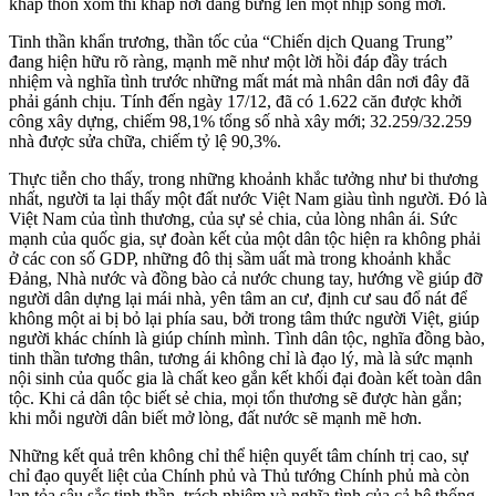
khắp thôn xóm thì khắp nơi đang bừng lên một nhịp sống mới.
Tinh thần khẩn trương, thần tốc của “Chiến dịch Quang Trung”
đang hiện hữu rõ ràng, mạnh mẽ như một lời hồi đáp đầy trách
nhiệm và nghĩa tình trước những mất mát mà nhân dân nơi đây đã
phải gánh chịu. Tính đến ngày 17/12, đã có 1.622 căn được khởi
công xây dựng, chiếm 98,1% tổng số nhà xây mới; 32.259/32.259
nhà được sửa chữa, chiếm tỷ lệ 90,3%.
Thực tiễn cho thấy, trong những khoảnh khắc tưởng như bi thương
nhất, người ta lại thấy một đất nước Việt Nam giàu tình người. Đó là
Việt Nam của tình thương, của sự sẻ chia, của lòng nhân ái. Sức
mạnh của quốc gia, sự đoàn kết của một dân tộc hiện ra không phải
ở các con số GDP, những đô thị sầm uất mà trong khoảnh khắc
Đảng, Nhà nước và đồng bào cả nước chung tay, hướng về giúp đỡ
người dân dựng lại mái nhà, yên tâm an cư, định cư sau đổ nát để
không một ai bị bỏ lại phía sau, bởi trong tâm thức người Việt, giúp
người khác chính là giúp chính mình. Tình dân tộc, nghĩa đồng bào,
tinh thần tương thân, tương ái không chỉ là đạo lý, mà là sức mạnh
nội sinh của quốc gia là chất keo gắn kết khối đại đoàn kết toàn dân
tộc. Khi cả dân tộc biết sẻ chia, mọi tổn thương sẽ được hàn gắn;
khi mỗi người dân biết mở lòng, đất nước sẽ mạnh mẽ hơn.
Những kết quả trên không chỉ thể hiện quyết tâm chính trị cao, sự
chỉ đạo quyết liệt của Chính phủ và Thủ tướng Chính phủ mà còn
lan tỏa sâu sắc tinh thần, trách nhiệm và nghĩa tình của cả hệ thống