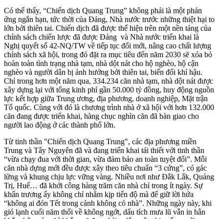
Có thể thấy, “Chiến dịch Quang Trung” không phải là một phản
ứng ngắn hạn, tức thời của Đảng, Nhà nước trước những thiệt hại to
lớn bởi thiên tai. Chiến dịch đã được thể hiện trên một nền tảng của
chính sách chiến lược đã được Đảng và Nhà nước triển khai là
Nghị quyết số 42-NQ/TW về tiếp tục đổi mới, nâng cao chất lượng
chính sách xã hội, trong đó đặt ra mục tiêu đến năm 2030 sẽ xóa bỏ
hoàn toàn tình trạng nhà tạm, nhà dột nát cho hộ nghèo, hộ cận
nghèo và người dân bị ảnh hưởng bởi thiên tai, biến đổi khí hậu.
Chỉ trong hơn một năm qua, 334.234 căn nhà tạm, nhà dột nát được
xây dựng lại với tổng kinh phí gần 50.000 tỷ đồng, huy động nguồn
lực kết hợp giữa Trung ương, địa phương, doanh nghiệp, Mặt trận
Tổ quốc. Cùng với đó là chương trình nhà ở xã hội với hơn 132.000
căn đang được triển khai, hàng chục nghìn căn đã bàn giao cho
người lao động ở các thành phố lớn.
Từ tinh thần "Chiến dịch Quang Trung", các địa phương miền
Trung và Tây Nguyên đã và đang triển khai tái thiết với tinh thần
“vừa chạy đua với thời gian, vừa đảm bảo an toàn tuyệt đối”. Mỗi
căn nhà dựng mới đều được xây theo tiêu chuẩn “3 cứng”, có gác
lửng và khung chịu lực vững vàng. Nhiều nơi như Đắk Lắk, Quảng
Trị, Huế… đã khởi công hàng trăm căn nhà chỉ trong ít ngày. Sự
khẩn trương ấy không chỉ nhằm kịp tiến độ mà để giữ lời hứa
“không ai đón Tết trong cảnh không có nhà”. Những ngày này, khi
gió lạnh cuối năm thổi về không ngớt, dấu tích mưa lũ vẫn in hằn