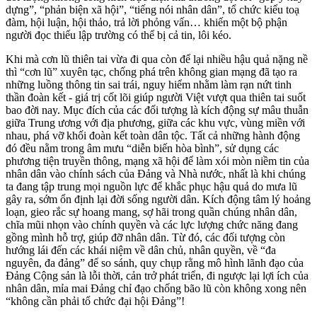
dựng”, “phản biện xã hội”, “tiếng nói nhân dân”, tổ chức kiểu toạ
đàm, hội luận, hội thảo, trả lời phỏng vấn… khiến một bộ phận
người đọc thiếu lập trường có thể bị cả tin, lôi kéo.
Khi mà cơn lũ thiên tai vừa đi qua còn để lại nhiều hậu quả nặng nề
thì “cơn lũ” xuyên tạc, chống phá trên không gian mạng đã tạo ra
những luồng thông tin sai trái, nguy hiểm nhằm làm rạn nứt tinh
thần đoàn kết - giá trị cốt lõi giúp người Việt vượt qua thiên tai suốt
bao đời nay. Mục đích của các đối tượng là kích động sự mâu thuẫn
giữa Trung ương với địa phương, giữa các khu vực, vùng miền với
nhau, phá vỡ khối đoàn kết toàn dân tộc. Tất cả những hành động
đó đều nằm trong âm mưu “diễn biến hòa bình”, sử dụng các
phương tiện truyền thông, mạng xã hội để làm xói mòn niềm tin của
nhân dân vào chính sách của Đảng và Nhà nước, nhất là khi chúng
ta đang tập trung mọi nguồn lực để khắc phục hậu quả do mưa lũ
gây ra, sớm ổn định lại đời sống người dân. Kích động tâm lý hoảng
loạn, gieo rắc sự hoang mang, sợ hãi trong quần chúng nhân dân,
chĩa mũi nhọn vào chính quyền và các lực lượng chức năng đang
gồng mình hỗ trợ, giúp đỡ nhân dân. Từ đó, các đối tượng còn
hướng lái đến các khái niệm về dân chủ, nhân quyền, về “đa
nguyên, đa đảng” để so sánh, quy chụp rằng mô hình lãnh đạo của
Đảng Cộng sản là lỗi thời, cản trở phát triển, đi ngược lại lợi ích của
nhân dân, mỉa mai Đảng chỉ đạo chống bão lũ còn không xong nên
“không cần phải tổ chức đại hội Đảng”!