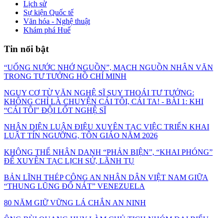
Lịch sử
Sự kiện Quốc tế
Văn hóa - Nghệ thuật
Khám phá Huế
Tin nổi bật
“UỐNG NƯỚC NHỚ NGUỒN”, MẠCH NGUỒN NHÂN VĂN
TRONG TƯ TƯỞNG HỒ CHÍ MINH
NGUY CƠ TỪ VĂN NGHỆ SĨ SUY THOÁI TƯ TƯỞNG:
KHÔNG CHỈ LÀ CHUYỆN CÁI TÔI, CÁI TA! - BÀI 1: KHI
“CÁI TÔI" ĐỘI LỐT NGHỆ SĨ
NHẬN DIỆN LUẬN ĐIỆU XUYÊN TẠC VIỆC TRIỂN KHAI
LUẬT TÍN NGƯỠNG, TÔN GIÁO NĂM 2026
KHÔNG THỂ NHÂN DANH “PHẢN BIỆN”, “KHAI PHÓNG”
ĐỂ XUYÊN TẠC LỊCH SỬ, LÃNH TỤ
BẢN LĨNH THÉP CÔNG AN NHÂN DÂN VIỆT NAM GIỮA
“THUNG LŨNG ĐỔ NÁT” VENEZUELA
80 NĂM GIỮ VỮNG LÁ CHẮN AN NINH