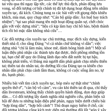
tai vừa qua thì ngay lập tức, các thế lực thù địch, phản động lưu
vong, số đối tượng cơ hội chính trị đã lợi dụng hoạt động trên nhằm
xuyên tạc, đả kích. Chúng tung ra các bài viết với giọng điệu khiêu
khích, mỉa mai, quy chụp như: “Cán bộ giúp dân: Ân huệ hay trách
nhiệm”; “tại sao phải mang tên một hoạt động quân sự, chết chóc
gắn với việc dựng nhà”; “liệu có kịp làm hay chỉ hô hào, bệnh thành
tích rồi bỏ mặc dân không nhà cửa”…
Các đối tượng còn xuyên tạc chủ trương, mục đích xây dựng, kiến
thiết nhà ở, cho rằng Đảng “vì cá nhân chứ không vì dân”; việc
dựng nhà “chỉ là làm màu, khoe mẽ, đánh bóng hình ảnh”! Một số
luận điệu phủ nhận các thành tựu đạt được, thổi phồng những tồn
tại, hạn chế để quy do Đảng lãnh đạo nên đất nước bị tụt hậu,
không phát triển, vì Đảng mà người dân phải gánh chịu nhiều thiên
tai; thiên tai do nhân tai, do đường lối của Đảng tạo ra khiến cho
nhân dân phải chịu cảnh lầm than, không có cuộc sống ấm no, tự
do, hạnh phúc.
Nhiều bài viết tìm cách xuyên tạc, bóp méo sự thật như “chính
quyền thờ ơ”, “cán bộ vô cảm”, vu cáo khi thiên tai đi qua, chỉ thấy
dân livestream, không thấy chính quyền hành động, dọn dẹp giúp
dân… Có đối tượng lấy danh nghĩa nhà nghiên cứu, phản biện xã
hội để đưa ra những luận điệu phê phán, ngụy biện dưới chiêu bài
“hợp lòng dân”, “hợp bối cảnh”! Thủ đoạn nguy hiểm ở chỗ, các
đối tượng không công kích trực diện mà thường đội lốt “góp ý xây