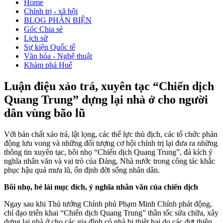
Home
Chính trị - xã hội
BLOG PHẢN BIỆN
Góc Chia sẻ
Lịch sử
Sự kiện Quốc tế
Văn hóa - Nghệ thuật
Khám phá Huế
Luận điệu xảo trá, xuyên tạc “Chiến dịch
Quang Trung” dựng lại nhà ở cho người
dân vùng bão lũ
Với bản chất xảo trá, lật lọng, các thế lực thù địch, các tổ chức phản
động lưu vong và những đối tượng cơ hội chính trị lại đưa ra những
thông tin xuyên tạc, bôi nhọ “Chiến dịch Quang Trung”, đả kích ý
nghĩa nhân văn và vai trò của Đảng, Nhà nước trong công tác khắc
phục hậu quả mưa lũ, ổn định đời sống nhân dân.
Bôi nhọ, bẻ lái mục đích, ý nghĩa nhân văn của chiến dịch
Ngay sau khi Thủ tướng Chính phủ Phạm Minh Chính phát động,
chỉ đạo triển khai “Chiến dịch Quang Trung” thần tốc sửa chữa, xây
dựng lại nhà ở cho các gia đình có nhà bị thiệt hại do các đợt thiên