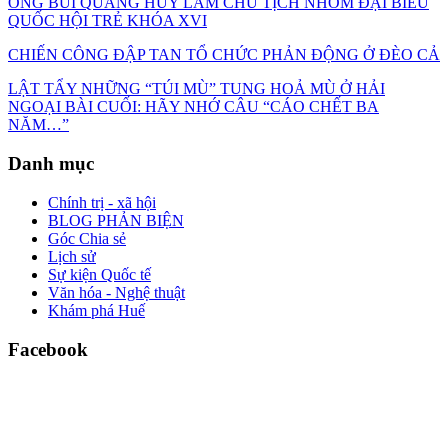
ÔNG BÙI QUANG HUY LÀM CHỦ TỊCH NHÓM ĐẠI BIỂU
QUỐC HỘI TRẺ KHÓA XVI
CHIẾN CÔNG ĐẬP TAN TỔ CHỨC PHẢN ĐỘNG Ở ĐÈO CẢ
LẬT TẨY NHỮNG “TÚI MÙ” TUNG HOẢ MÙ Ở HẢI
NGOẠI BÀI CUỐI: HÃY NHỚ CÂU “CÁO CHẾT BA
NĂM…”
Danh mục
Chính trị - xã hội
BLOG PHẢN BIỆN
Góc Chia sẻ
Lịch sử
Sự kiện Quốc tế
Văn hóa - Nghệ thuật
Khám phá Huế
Facebook