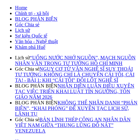
Home
Chính trị - xã hội
BLOG PHẢN BIỆN
Góc Chia sẻ
Lịch sử
Sự kiện Quốc tế
Văn hóa - Nghệ thuật
Khám phá Huế
Lịch sử
“UỐNG NƯỚC NHỚ NGUỒN”, MẠCH NGUỒN
NHÂN VĂN TRONG TƯ TƯỞNG HỒ CHÍ MINH
Góc Chia sẻ
NGUY CƠ TỪ VĂN NGHỆ SĨ SUY THOÁI
TƯ TƯỞNG: KHÔNG CHỈ LÀ CHUYỆN CÁI TÔI, CÁI
TA! - BÀI 1: KHI “CÁI TÔI" ĐỘI LỐT NGHỆ SĨ
BLOG PHẢN BIỆN
NHẬN DIỆN LUẬN ĐIỆU XUYÊN
TẠC VIỆC TRIỂN KHAI LUẬT TÍN NGƯỠNG, TÔN
GIÁO NĂM 2026
BLOG PHẢN BIỆN
KHÔNG THỂ NHÂN DANH “PHẢN
BIỆN”, “KHAI PHÓNG” ĐỂ XUYÊN TẠC LỊCH SỬ,
LÃNH TỤ
Góc Chia sẻ
BẢN LĨNH THÉP CÔNG AN NHÂN DÂN
VIỆT NAM GIỮA “THUNG LŨNG ĐỔ NÁT”
VENEZUELA