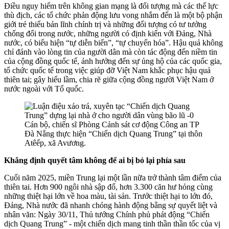
Điều nguy hiểm trên không gian mạng là đối tượng mà các thế lực
thù địch, các tổ chức phản động lưu vong nhắm đến là một bộ phận
giới trẻ thiếu bản lĩnh chính trị và những đối tượng có tư tưởng
chống đối trong nước, những người có định kiến với Đảng, Nhà
nước, có biểu hiện “tự diễn biến”, “tự chuyển hóa”. Hậu quả không
chỉ đánh vào lòng tin của người dân mà còn tác động đến niềm tin
của cộng đồng quốc tế, ảnh hưởng đến sự ủng hộ của các quốc gia,
tổ chức quốc tế trong việc giúp đỡ Việt Nam khắc phục hậu quả
thiên tai; gây hiểu lầm, chia rẽ giữa cộng đồng người Việt Nam ở
nước ngoài với Tổ quốc.
Cán bộ, chiến sĩ Phòng Cảnh sát cơ động Công an TP
Đà Nẵng thực hiện “Chiến dịch Quang Trung” tại thôn
Atêếp, xã Avương.
Khẳng định quyết tâm không để ai bị bỏ lại phía sau
Cuối năm 2025, miền Trung lại một lần nữa trở thành tâm điểm của
thiên tai. Hơn 900 ngôi nhà sập đổ, hơn 3.300 căn hư hỏng cùng
những thiệt hại lớn về hoa màu, tài sản. Trước thiệt hại to lớn đó,
Đảng, Nhà nước đã nhanh chóng hành động bằng sự quyết liệt và
nhân văn: Ngày 30/11, Thủ tướng Chính phủ phát động “Chiến
dịch Quang Trung” - một chiến dịch mang tinh thần thần tốc của vị