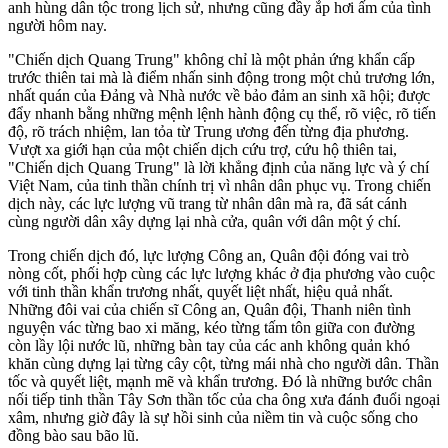
anh hùng dân tộc trong lịch sử, nhưng cũng đầy ắp hơi ấm của tình
người hôm nay.
"Chiến dịch Quang Trung" không chỉ là một phản ứng khẩn cấp
trước thiên tai mà là điểm nhấn sinh động trong một chủ trương lớn,
nhất quán của Đảng và Nhà nước về bảo đảm an sinh xã hội; được
đẩy nhanh bằng những mệnh lệnh hành động cụ thể, rõ việc, rõ tiến
độ, rõ trách nhiệm, lan tỏa từ Trung ương đến từng địa phương.
Vượt xa giới hạn của một chiến dịch cứu trợ, cứu hộ thiên tai,
"Chiến dịch Quang Trung" là lời khẳng định của năng lực và ý chí
Việt Nam, của tinh thần chính trị vì nhân dân phục vụ. Trong chiến
dịch này, các lực lượng vũ trang từ nhân dân mà ra, đã sát cánh
cùng người dân xây dựng lại nhà cửa, quân với dân một ý chí.
Trong chiến dịch đó, lực lượng Công an, Quân đội đóng vai trò
nòng cốt, phối hợp cùng các lực lượng khác ở địa phương vào cuộc
với tinh thần khẩn trương nhất, quyết liệt nhất, hiệu quả nhất.
Những đôi vai của chiến sĩ Công an, Quân đội, Thanh niên tình
nguyện vác từng bao xi măng, kéo từng tấm tôn giữa con đường
còn lầy lội nước lũ, những bàn tay của các anh không quản khó
khăn cùng dựng lại từng cây cột, từng mái nhà cho người dân. Thần
tốc và quyết liệt, mạnh mẽ và khẩn trương. Đó là những bước chân
nối tiếp tinh thần Tây Sơn thần tốc của cha ông xưa đánh đuổi ngoại
xâm, nhưng giờ đây là sự hồi sinh của niềm tin và cuộc sống cho
đồng bào sau bão lũ.