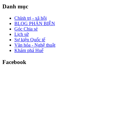
Danh mục
Chính trị - xã hội
BLOG PHẢN BIỆN
Góc Chia sẻ
Lịch sử
Sự kiện Quốc tế
Văn hóa - Nghệ thuật
Khám phá Huế
Facebook