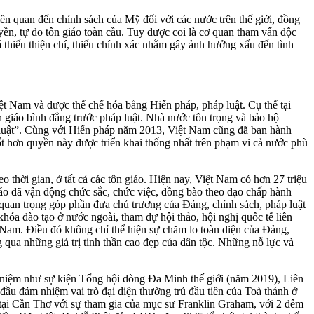
ên quan đến chính sách của Mỹ đối với các nước trên thế giới, đồng
yền, tự do tôn giáo toàn cầu. Tuy được coi là cơ quan tham vấn độc
thiếu thiện chí, thiếu chính xác nhằm gây ảnh hưởng xấu đến tình
ệt Nam và được thể chế hóa bằng Hiến pháp, pháp luật. Cụ thể tại
 giáo bình đẳng trước pháp luật. Nhà nước tôn trọng và bảo hộ
p luật”. Cùng với Hiến pháp năm 2013, Việt Nam cũng đã ban hành
t hơn quyền này được triển khai thống nhất trên phạm vi cả nước phù
o thời gian, ở tất cả các tôn giáo. Hiện nay, Việt Nam có hơn 27 triệu
iáo đã vận động chức sắc, chức việc, đồng bào theo đạo chấp hành
 quan trọng góp phần đưa chủ trương của Đảng, chính sách, pháp luật
óa đào tạo ở nước ngoài, tham dự hội thảo, hội nghị quốc tế liên
t Nam. Điều đó không chỉ thể hiện sự chăm lo toàn diện của Đảng,
 qua những giá trị tinh thần cao đẹp của dân tộc. Những nỗ lực và
kỷ niệm như sự kiện Tổng hội dòng Đa Minh thế giới (năm 2019), Liên
u đảm nhiệm vai trò đại diện thường trú đầu tiên của Toà thánh ở
ại Cần Thơ với sự tham gia của mục sư Franklin Graham, với 2 đêm