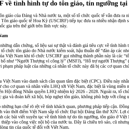
 về tình hình tự do tôn giáo, tín ngưỡng tạ
ôn giáo của Đảng và Nhà nước ta, một số tổ chức quốc tế vẫn đưa ra nh
n giáo quốc tế Hoa Kỳ (USCIRF) tiếp tục đưa ra nhiều nhận định sai l
 gia trên thế giới trên lĩnh vực này.
 Nam
hững dẫn chứng, số liệu sai sự thật và đánh giá tiêu cực về tình hình 
ác tổ chức tôn giáo do Nhà nước kiểm soát, hậu thuẫn để “đàn áp các nh
h của Việt Nam khi tổ chức USCIRF gọi những thành phần này là các “tổ
ủng bố như “Người Thượng vì công lý” (MSFJ), “Hỗ trợ người Thượng” 
 phạm pháp luật của những cá nhân tổ chức này đã bị các cơ quan ch
Việt Nam vào danh sách cần quan tâm đặc biệt (CPC). Điều này nhằm 
cho cơ quan và nhân viên LHQ tới Việt Nam, đặc biệt là vùng miền nú
viên Hội đồng Nhân quyền LHQ nhiệm kỳ 2026 - 2028. Ngoài ra, tổ ch
c gia và đoàn kết xã hội, bóp nghẹt tôn giáo, không phù hợp với công 
 lộ những hạn chế rõ rệt về tính khách quan, phương pháp tiếp cận. Đồ
ch vào thời điểm Việt Nam sắp tổ chức Đại hội Đảng lần thứ XIV. Lợi 
ác bài viết xuyên tạc về tình hình tự do tín ngưỡng, tôn giáo ở Việt 
 thiệp vào công việc nội bộ của nước ta. Đây là chiêu trò sáo, cũ nh
lòng tin của quốc tế đối với Việt Nam.