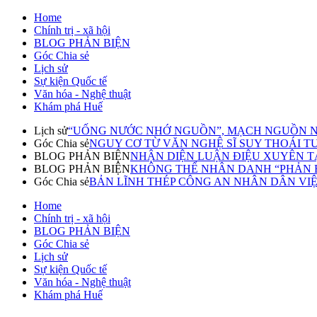
Home
Chính trị - xã hội
BLOG PHẢN BIỆN
Góc Chia sẻ
Lịch sử
Sự kiện Quốc tế
Văn hóa - Nghệ thuật
Khám phá Huế
Lịch sử
“UỐNG NƯỚC NHỚ NGUỒN”, MẠCH NGUỒN N
Góc Chia sẻ
NGUY CƠ TỪ VĂN NGHỆ SĨ SUY THOÁI TƯ T
BLOG PHẢN BIỆN
NHẬN DIỆN LUẬN ĐIỆU XUYÊN TẠ
BLOG PHẢN BIỆN
KHÔNG THỂ NHÂN DANH “PHẢN BI
Góc Chia sẻ
BẢN LĨNH THÉP CÔNG AN NHÂN DÂN VI
Home
Chính trị - xã hội
BLOG PHẢN BIỆN
Góc Chia sẻ
Lịch sử
Sự kiện Quốc tế
Văn hóa - Nghệ thuật
Khám phá Huế