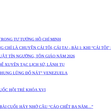
RONG TƯ TƯỞNG HỒ CHÍ MINH
HỈ LÀ CHUYỆN CÁI TÔI, CÁI TA! - BÀI 1: KHI “CÁI TÔI"
UẬT TÍN NGƯỠNG, TÔN GIÁO NĂM 2026
Ể XUYÊN TẠC LỊCH SỬ, LÃNH TỤ
“THUNG LŨNG ĐỔ NÁT” VENEZUELA
UỐC HỘI TRẺ KHÓA XVI
 BÀI CUỐI: HÃY NHỚ CÂU “CÁO CHẾT BA NĂM…”