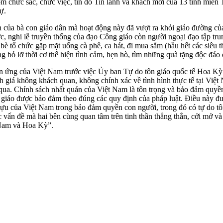
 chức sắc, chức việc, tín đồ Tin lành và khách mời của 13 tỉnh miền 
ự.
n của bà con giáo dân mà hoạt động này đã vượt ra khỏi giáo đường củ
, nghi lễ truyền thống của đạo Công giáo còn người ngoại đạo tập tru
 bè tổ chức gặp mặt uống cà phê, ca hát, đi mua sắm (hầu hết các siêu
hông bỏ lỡ thời cơ thể hiện tình cảm, hẹn hò, tìm những quà tặng độc 
phản ứng của Việt Nam trước việc Ủy ban Tự do tôn giáo quốc tế Hoa 
giá không khách quan, không chính xác về tình hình thực tế tại Việ
. Chính sách nhất quán của Việt Nam là tôn trọng và bảo đảm quyền t
n giáo được bảo đảm theo đúng các quy định của pháp luật. Điều này đư
 tựu của Việt Nam trong bảo đảm quyền con người, trong đó có tự do t
c vấn đề mà hai bên cùng quan tâm trên tinh thần thẳng thắn, cởi mở và
t Nam và Hoa Kỳ”.