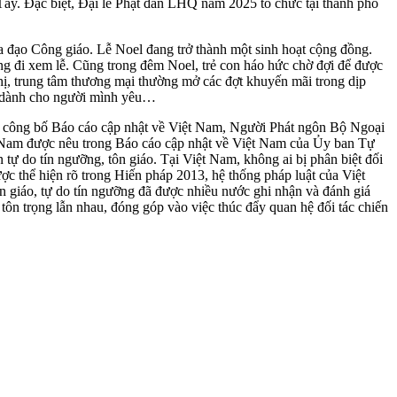
Tây. Đặc biệt, Đại lễ Phật đản LHQ năm 2025 tổ chức tại thành phố
a đạo Công giáo. Lễ Noel đang trở thành một sinh hoạt cộng đồng.
ng đi xem lễ. Cũng trong đêm Noel, trẻ con háo hức chờ đợi để được
 thị, trung tâm thương mại thường mở các đợt khuyến mãi trong dịp
đáo dành cho người mình yêu…
Kỳ công bố Báo cáo cập nhật về Việt Nam, Người Phát ngôn Bộ Ngoại
t Nam được nêu trong Báo cáo cập nhật về Việt Nam của Ủy ban Tự
ự do tín ngưỡng, tôn giáo. Tại Việt Nam, không ai bị phân biệt đối
ợc thể hiện rõ trong Hiến pháp 2013, hệ thống pháp luật của Việt
ôn giáo, tự do tín ngưỡng đã được nhiều nước ghi nhận và đánh giá
 tôn trọng lẫn nhau, đóng góp vào việc thúc đẩy quan hệ đối tác chiến