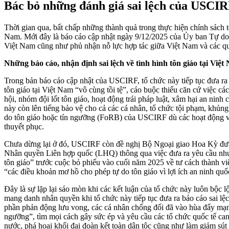
Bác bỏ những đánh giá sai lệch của USCIRF
Thời gian qua, bất chấp những thành quả trong thực hiện chính sách t
Nam. Mới đây là báo cáo cập nhật ngày 9/12/2025 của Ủy ban Tự do Tô
Việt Nam cũng như phủ nhận nỗ lực hợp tác giữa Việt Nam và các quốc
Những báo cáo, nhận định sai lệch về tình hình tôn giáo tại Việt
Trong bản báo cáo cập nhật của USCIRF, tổ chức này tiếp tục đưa ra n
tôn giáo tại Việt Nam “vô cùng tồi tệ”, cáo buộc thiếu căn cứ việc c
hội, nhóm đội lốt tôn giáo, hoạt động trái pháp luật, xâm hại an nin
này còn lên tiếng bảo vệ cho cả các cá nhân, tổ chức tội phạm, kh
do tôn giáo hoặc tín ngưỡng (FoRB) của USCIRF dù các hoạt động vi
thuyết phục.
Chưa dừng lại ở đó, USCIRF còn đề nghị Bộ Ngoại giao Hoa Kỳ đưa 
Nhân quyền Liên hợp quốc (LHQ) thông qua việc đưa ra yêu cầu như 
tôn giáo” trước cuộc bỏ phiếu vào cuối năm 2025 về tư cách thành 
“các điều khoản mơ hồ cho phép tự do tôn giáo vì lợi ích an ninh quố
Đây là sự lặp lại sáo mòn khi các kết luận của tổ chức này luôn bộc
mang danh nhân quyền khi tổ chức này tiếp tục đưa ra báo cáo sai lệ
phần phản động lưu vong, các cá nhân chống đối đã vào hùa đẩy mạnh c
ngưỡng”, tìm mọi cách gây sức ép và yêu cầu các tổ chức quốc tế can
nước, phá hoại khối đại đoàn kết toàn dân tộc cũng như làm giảm sút 