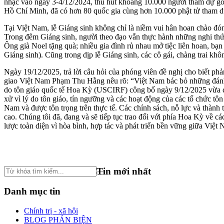
nhạc vào ngày 3-4/12/2024, thu hút khoảng 10.000 người tham dự gồm
Hồ Chí Minh, đã có hơn 80 quốc gia cùng hơn 10.000 phật tử tham d
Tại Việt Nam, lễ Giáng sinh không chỉ là niềm vui hân hoan chào đó
Trong đêm Giáng sinh, người theo đạo vẫn thực hành những nghi thức
Ông già Noel tặng quà; nhiều gia đình rủ nhau mở tiệc liên hoan, bạn
Giáng sinh). Cũng trong dịp lễ Giáng sinh, các cô gái, chàng trai k
Ngày 19/12/2025, trả lời câu hỏi của phóng viên đề nghị cho biết 
giao Việt Nam Phạm Thu Hằng nêu rõ: “Việt Nam bác bỏ những đánh 
do tôn giáo quốc tế Hoa Kỳ (USCIRF) công bố ngày 9/12/2025 vừa qua
xử vì lý do tôn giáo, tín ngưỡng và các hoạt động của các tổ chức tô
Nam và được tôn trọng trên thực tế. Các chính sách, nỗ lực và thành
cao. Chúng tôi đã, đang và sẽ tiếp tục trao đổi với phía Hoa Kỳ về cá
lược toàn diện vì hòa bình, hợp tác và phát triển bền vững giữa Việ
Tin mới nhất
Danh mục tin
Chính trị - xã hội
BLOG PHẢN BIỆN