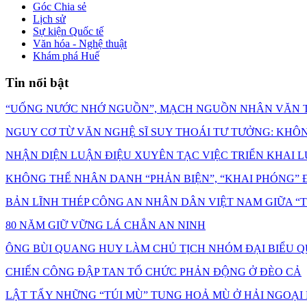
Góc Chia sẻ
Lịch sử
Sự kiện Quốc tế
Văn hóa - Nghệ thuật
Khám phá Huế
Tin nổi bật
“UỐNG NƯỚC NHỚ NGUỒN”, MẠCH NGUỒN NHÂN VĂN T
NGUY CƠ TỪ VĂN NGHỆ SĨ SUY THOÁI TƯ TƯỞNG: KHÔNG C
NHẬN DIỆN LUẬN ĐIỆU XUYÊN TẠC VIỆC TRIỂN KHAI L
KHÔNG THỂ NHÂN DANH “PHẢN BIỆN”, “KHAI PHÓNG” Đ
BẢN LĨNH THÉP CÔNG AN NHÂN DÂN VIỆT NAM GIỮA 
80 NĂM GIỮ VỮNG LÁ CHẮN AN NINH
ÔNG BÙI QUANG HUY LÀM CHỦ TỊCH NHÓM ĐẠI BIỂU Q
CHIẾN CÔNG ĐẬP TAN TỔ CHỨC PHẢN ĐỘNG Ở ĐÈO CẢ
LẬT TẨY NHỮNG “TÚI MÙ” TUNG HOẢ MÙ Ở HẢI NGOẠI