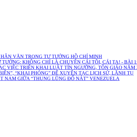
HÂN VĂN TRONG TƯ TƯỞNG HỒ CHÍ MINH
ƯỞNG: KHÔNG CHỈ LÀ CHUYỆN CÁI TÔI, CÁI TA! - BÀI 1: 
C VIỆC TRIỂN KHAI LUẬT TÍN NGƯỠNG, TÔN GIÁO NĂM 
ỆN”, “KHAI PHÓNG” ĐỂ XUYÊN TẠC LỊCH SỬ, LÃNH TỤ
ỆT NAM GIỮA “THUNG LŨNG ĐỔ NÁT” VENEZUELA