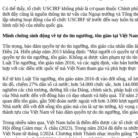
Có thể thấy, tổ chức USCIRF không phải là cơ quan thuộc Chính phủ 
thời đây cũng là nguồn thông tin tư vấn của Ngoại trưởng và Tổng th
lập nhưng hoạt động của tổ chức USCIRF từ trước đến nay luôn bị nh
hình nội bộ của nhiều quốc gia.
Minh chứng sinh động về tự do tín ngưỡng, tôn giáo tại Việt Na
Tôn trọng, bảo đảm quyền tự do tín ngưỡng, tôn giáo của nhân dân l
Điều 24, Hiến pháp năm 2013 khẳng định: “Mọi người có quyền tự do 
quyền tự do tín ngưỡng, tôn giáo. Không ai được xâm phạm tự do tín
Luật Tín ngưỡng, tôn giáo năm 2016, và các nghị định, văn bản hướn
hợp với các điều ước quốc tế mà Việt Nam tham gia và phù hợp thực 
Kể từ khi Luật Tín ngưỡng, tôn giáo năm 2016 đi vào đời sống, số lượn
tín đồ, chiếm 27% dân số cả nước; hơn 54.000 chức sắc, hơn 144.000 
nghiêm các chủ trương, đường lối của Đảng, chính sách, pháp luật củ
của Nhà nước đến với đồng bào có đạo nhanh và hiệu quả. Từ năm 2011
quan đến tôn giáo, gần 500 đoàn nước ngoài với hơn 3.000 lượt người
Nhà nước đối với đời sống tôn giáo mà còn là sự tin tưởng, kỳ vọng 
thành tựu của Việt Nam về bảo đảm quyền tự do tín ngưỡng, tôn giáo
Trong nhiều năm qua, Việt Nam luôn là điểm đến được các tổ chức tôn
Hội đồng Giám mục Á châu (2023). Trong năm 2024 đã diễn ra những 
Việt Nam từ tháng 1/2024. Chương trình Thánh nhạc truyền giảng “