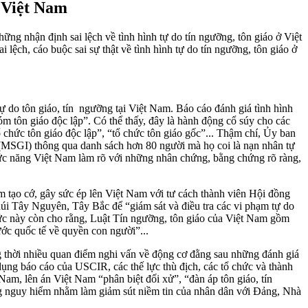
i Việt Nam
ững nhận định sai lệch về tình hình tự do tín ngưỡng, tôn giáo ở Việt
ệch, cáo buộc sai sự thật về tình hình tự do tín ngưỡng, tôn giáo ở
tự do tôn giáo, tín ngưỡng tại Việt Nam. Báo cáo đánh giá tình hình
óm tôn giáo độc lập”. Có thể thấy, đây là hành động cổ súy cho các
 chức tôn giáo độc lập”, “tổ chức tôn giáo gốc”... Thậm chí, Ủy ban
(MSGI) thông qua danh sách hơn 80 người mà họ coi là nạn nhân tự
ức năng Việt Nam làm rõ với những nhân chứng, bằng chứng rõ ràng,
tạo cớ, gây sức ép lên Việt Nam với tư cách thành viên Hội đồng
i Tây Nguyên, Tây Bắc để “giám sát và điều tra các vi phạm tự do
ức này còn cho rằng, Luật Tín ngưỡng, tôn giáo của Việt Nam gồm
ước quốc tế về quyền con người”...
ng thời nhiều quan điểm nghi vấn về động cơ đằng sau những đánh giá
dụng báo cáo của USCIR, các thế lực thù địch, các tổ chức và thành
Nam, lên án Việt Nam “phân biệt đối xử”, “đàn áp tôn giáo, tín
ưng nguy hiểm nhằm làm giảm sút niềm tin của nhân dân với Đảng, Nhà