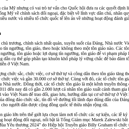
của Mỹ nhưng có vai trò tư vấn cho Quốc hội đưa ra các quyết định li
ống Mỹ về chính sách đối ngoại, đặc biệt về lĩnh vực dân chủ, nhân qu
iều nước và nhiều tổ chức quốc tế lên án về những hoạt động đánh giá 
m
à chủ trương, chính sách nhất quán, xuyên suốt của Đảng, Nhà nước Vi
tín ngưỡng, tôn giáo, theo hoặc không theo một tôn giáo nào. Các tôn
 ngưỡng, tôn giáo hoặc lợi dụng tín ngưỡng, tôn giáo để vi phạm phá
g dẫn cụ thể góp phần tạo khuôn khổ pháp lý vững chắc để bảo đảm tố
tiễn ở Việt Nam.
g chức sắc, chức việc, cơ sở thờ tự và công dân theo tôn giáo tăng the
chức việc và gần 30.000 cơ sở thờ tự. Cùng với đó, các tổ chức tôn g
a Nhà nước. Đồng thời, các tổ chức tôn giáo là một kênh truyền thông
 đến nay đã có gần 2.000 lượt cá nhân tôn giáo xuất cảnh tham gia kh
 vào Việt Nam để trao đổi, giao lưu, hướng dẫn tại cơ sở thờ tự ở Việ
của đông đảo chức sắc, tín đồ về đường lối lãnh đạo đúng đắn của Đảng
 cho người dân được cộng đồng quốc tế thừa nhận rộng rãi.
 giáo lớn trên thế giới lựa chọn làm nơi tổ chức các sự kiện, các lễ 
hoạt động đối ngoại, nổi bật là Tổng Giám mục Marek Zalewski bắt đầ
Mùa Yêu thương 2024” do Hiệp hội Truyền giáo Billy Graham tổ chức t