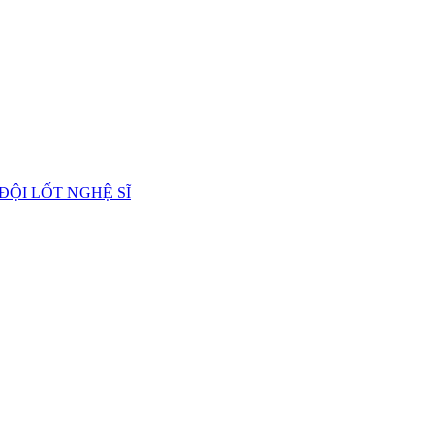
 ĐỘI LỐT NGHỆ SĨ