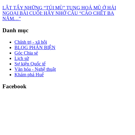
LẬT TẨY NHỮNG “TÚI MÙ” TUNG HOẢ MÙ Ở HẢI
NGOẠI BÀI CUỐI: HÃY NHỚ CÂU “CÁO CHẾT BA
NĂM…”
Danh mục
Chính trị - xã hội
BLOG PHẢN BIỆN
Góc Chia sẻ
Lịch sử
Sự kiện Quốc tế
Văn hóa - Nghệ thuật
Khám phá Huế
Facebook