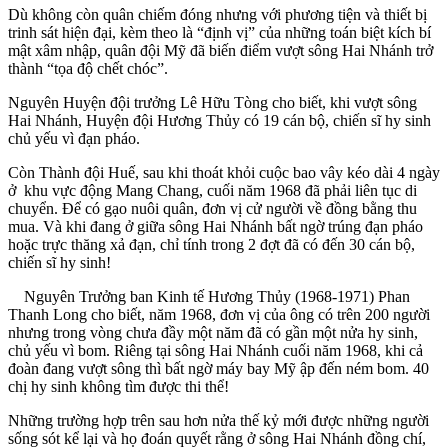
Dù không còn quân chiếm đóng nhưng với phương tiện và thiết bị
trinh sát hiện đại, kèm theo là “định vị” của những toán biệt kích bí
mật xâm nhập, quân đội Mỹ đã biến điểm vượt sông Hai Nhánh trở
thành “tọa độ chết chóc”.
Nguyên Huyện đội trưởng Lê Hữu Tòng cho biết, khi vượt sông
Hai Nhánh, Huyện đội Hương Thủy có 19 cán bộ, chiến sĩ hy sinh
chủ yếu vì đạn pháo.
Còn Thành đội Huế, sau khi thoát khỏi cuộc bao vây kéo dài 4 ngày
ở khu vực động Mang Chang, cuối năm 1968 đã phải liên tục di
chuyển. Để có gạo nuôi quân, đơn vị cử người về đồng bằng thu
mua. Và khi đang ở giữa sông Hai Nhánh bất ngờ trúng đạn pháo
hoặc trực thăng xả đạn, chỉ tính trong 2 đợt đã có đến 30 cán bộ,
chiến sĩ hy sinh!
Nguyên Trưởng ban Kinh tế Hương Thủy (1968-1971) Phan
Thanh Long cho biết, năm 1968, đơn vị của ông có trên 200 người
nhưng trong vòng chưa đầy một năm đã có gần một nửa hy sinh,
chủ yếu vì bom. Riêng tại sông Hai Nhánh cuối năm 1968, khi cả
đoàn đang vượt sông thì bất ngờ máy bay Mỹ ập đến ném bom. 40
chị hy sinh không tìm được thi thể!
Những trường hợp trên sau hơn nửa thế kỷ mới được những người
sống sót kể lại và họ đoán quyết rằng ở sông Hai Nhánh đồng chí,