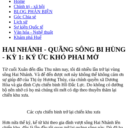
Home
Chính trị - xã hội
BLOG PHẢN BIỆN
Góc Chia sẻ
Lịch sử
Sự kiện Quốc tế
Văn hóa - Nghệ thuật
Khám phá Huế
HAI NHÁNH - QUÃNG SÔNG BI HÙNG
- KỲ 1: KÝ ỨC KHÓ PHAI MỜ
Từ cuối Xuân đến đầu Thu năm nay, tôi đã nhiều lần trở lại vùng
sông Hai Nhánh. Và để đến được nơi này không thể không cám ơn
sự giúp đỡ của Thị ủy Hương Thủy, của chính quyền xã Dương
Hòa và gia đình Cựu chiến binh Hồ Đắc Lực. Do không có đường
bộ nên nhờ có họ mà chúng tôi mới có dịp theo thuyền thăm lại
chiến khu xưa.
Các cựu chiến binh trở lại chiến khu xưa
Hơn nửa thế kỷ, kể từ khi theo gia đình vượt sông Hai Nhánh lên
chiến khu, đây là lần đầu tôi quay trở lại quãng sông này. Dù đã hạ