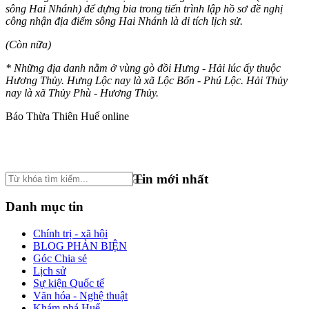
sông Hai Nhánh) để dựng bia trong tiến trình lập hồ sơ đề nghị
công nhận địa điểm sông Hai Nhánh là di tích lịch sử.
(Còn nữa)
* Những địa danh nằm ở vùng gò đồi Hưng - Hải lúc ấy thuộc
Hương Thủy. Hưng Lộc nay là xã Lộc Bổn - Phú Lộc. Hải Thủy
nay là xã Thủy Phù - Hương Thủy.
Báo Thừa Thiên Huế online
Tin mới nhất
Danh mục tin
Chính trị - xã hội
BLOG PHẢN BIỆN
Góc Chia sẻ
Lịch sử
Sự kiện Quốc tế
Văn hóa - Nghệ thuật
Khám phá Huế