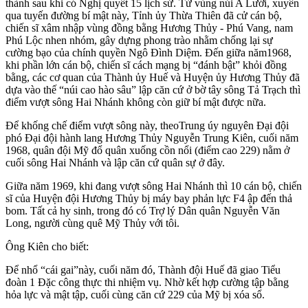
thành sau khi có Nghị quyết 15 lịch sử. Từ vùng núi A Lưới, xuyên
qua tuyến đường bí mật này, Tỉnh ủy Thừa Thiên đã cử cán bộ,
chiến sĩ xâm nhập vùng đồng bằng Hương Thủy - Phú Vang, nam
Phú Lộc nhen nhóm, gây dựng phong trào nhằm chống lại sự
cường bạo của chính quyền Ngô Đình Diệm. Đến giữa năm1968,
khi phần lớn cán bộ, chiến sĩ cách mạng bị “đánh bật” khỏi đồng
bằng, các cơ quan của Thành ủy Huế và Huyện ủy Hương Thủy đã
dựa vào thế “núi cao hào sâu” lập căn cứ ở bờ tây sông Tả Trạch thì
điểm vượt sông Hai Nhánh không còn giữ bí mật được nữa.
Để khống chế điểm vượt sông này, theoTrung úy nguyên Đại đội
phó Đại đội hành lang Hương Thủy Nguyễn Trung Kiên, cuối năm
1968, quân đội Mỹ đổ quân xuống cồn nổi (điểm cao 229) nằm ở
cuối sông Hai Nhánh và lập căn cứ quân sự ở đây.
Giữa năm 1969, khi đang vượt sông Hai Nhánh thì 10 cán bộ, chiến
sĩ của Huyện đội Hương Thủy bị máy bay phản lực F4 ập đến thả
bom. Tất cả hy sinh, trong đó có Trợ lý Dân quân Nguyễn Văn
Long, người cùng quê Mỹ Thủy với tôi.
Ông Kiên cho biết:
Để nhổ “cái gai”này, cuối năm đó, Thành đội Huế đã giao Tiểu
đoàn 1 Đặc công thực thi nhiệm vụ. Nhờ kết hợp cường tập bằng
hỏa lực và mật tập, cuối cùng căn cứ 229 của Mỹ bị xóa sổ.