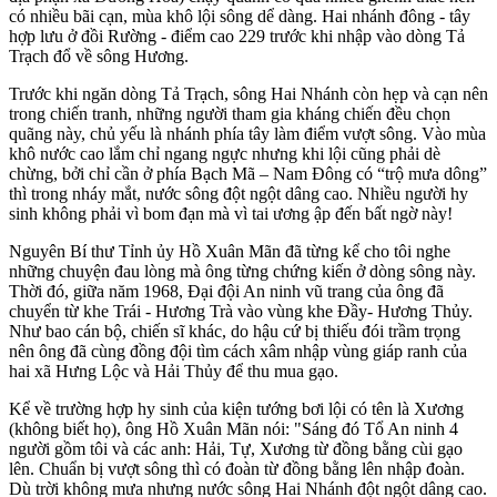
có nhiều bãi cạn, mùa khô lội sông dể dàng. Hai nhánh đông - tây
hợp lưu ở đồi Rường - điểm cao 229 trước khi nhập vào dòng Tả
Trạch đổ về sông Hương.
Trước khi ngăn dòng Tả Trạch, sông Hai Nhánh còn hẹp và cạn nên
trong chiến tranh, những người tham gia kháng chiến đều chọn
quãng này, chủ yếu là nhánh phía tây làm điểm vượt sông. Vào mùa
khô nước cao lắm chỉ ngang ngực nhưng khi lội cũng phải dè
chừng, bởi chỉ cần ở phía Bạch Mã – Nam Đông có “trộ mưa dông”
thì trong nháy mắt, nước sông đột ngột dâng cao. Nhiều người hy
sinh không phải vì bom đạn mà vì tai ương ập đến bất ngờ này!
Nguyên Bí thư Tỉnh ủy Hồ Xuân Mãn đã từng kể cho tôi nghe
những chuyện đau lòng mà ông từng chứng kiến ở dòng sông này.
Thời đó, giữa năm 1968, Đại đội An ninh vũ trang của ông đã
chuyển từ khe Trái - Hương Trà vào vùng khe Đầy- Hương Thủy.
Như bao cán bộ, chiến sĩ khác, do hậu cứ bị thiếu đói trầm trọng
nên ông đã cùng đồng đội tìm cách xâm nhập vùng giáp ranh của
hai xã Hưng Lộc và Hải Thủy để thu mua gạo.
Kể về trường hợp hy sinh của kiện tướng bơi lội có tên là Xương
(không biết họ), ông Hồ Xuân Mãn nói: "Sáng đó Tổ An ninh 4
người gồm tôi và các anh: Hải, Tự, Xương từ đồng bằng cùi gạo
lên. Chuẩn bị vượt sông thì có đoàn từ đồng bằng lên nhập đoàn.
Dù trời không mưa nhưng nước sông Hai Nhánh đột ngột dâng cao.