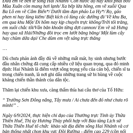
Đưa em về bên tê sông Hai Nhánh/ Con nước độ này khỏi phải bơi/
Mùa Xuân còn mang hơi lạnh/ Xa bếp lửa hồng, em về xuôi/ Qua
Ba Lô em về Cắm Biển*/ Dưới tầm đạn pháo La Hy*/ Rọ, gáo
phen ni hay lùng kiếm/ Biệt kích có lùng các đường đi/ Về khu Ba,
em qua khu Một/ Đi hôm nay kịp chuyến trực không/Trời tối trăng,
em xuôi chắc tốt/Vẫn băn khoăn từng đợt cannon/ Em về xã Hưng
hay qua xã Hải/Những đồi trọc em lướt băng băng/ Một lùm cây
hay chùm dứa dại/ Che dùm em vệt sáng trực thăng
…
Dù chưa phản ảnh đầy đủ về những mất mát, hy sinh nhưng bước
đầu nhân chứng đã cung cấp nhiều cứ liệu quan trọng, qua đó minh
định: Hai Nhánh là điểm vượt sông trọng yếu của cán bộ, chiến sĩ ta
trong chiến tranh, là nơi ghi dấu những trang sử bi hùng về cuộc
kháng chiến thần thánh của dân tộc.
Thăm lại chiến khu xưa, càng thấm thía hai câu thơ của Tố Hữu:
“ Trường Sơn Đông nắng, Tây mưa / Ai chưa đến đó như chưa rõ
mình!”
.
Ngày 6/9/2024, thực hiện chỉ đạo của Thưởng trực Tỉnh ủy Thừa
Thiên Huế, Thị ủy Hương Thủy phối hợp với Bảo tàng Lịch sử
Thừa Thiên Huế tổ chức khảo sát địa điểm sông Hai Nhánh và cơ
bản thống nhất chọn khu vực Đồi Rường - điểm cao 229 (cồn nổi