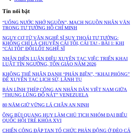
Tin nổi bật
“UỐNG NƯỚC NHỚ NGUỒN”, MẠCH NGUỒN NHÂN VĂN
TRONG TƯ TƯỞNG HỒ CHÍ MINH
NGUY CƠ TỪ VĂN NGHỆ SĨ SUY THOÁI TƯ TƯỞNG:
KHÔNG CHỈ LÀ CHUYỆN CÁI TÔI, CÁI TA! - BÀI 1: KHI
“CÁI TÔI" ĐỘI LỐT NGHỆ SĨ
NHẬN DIỆN LUẬN ĐIỆU XUYÊN TẠC VIỆC TRIỂN KHAI
LUẬT TÍN NGƯỠNG, TÔN GIÁO NĂM 2026
KHÔNG THỂ NHÂN DANH “PHẢN BIỆN”, “KHAI PHÓNG”
ĐỂ XUYÊN TẠC LỊCH SỬ, LÃNH TỤ
BẢN LĨNH THÉP CÔNG AN NHÂN DÂN VIỆT NAM GIỮA
“THUNG LŨNG ĐỔ NÁT” VENEZUELA
80 NĂM GIỮ VỮNG LÁ CHẮN AN NINH
ÔNG BÙI QUANG HUY LÀM CHỦ TỊCH NHÓM ĐẠI BIỂU
QUỐC HỘI TRẺ KHÓA XVI
CHIẾN CÔNG ĐẬP TAN TỔ CHỨC PHẢN ĐỘNG Ở ĐÈO CẢ