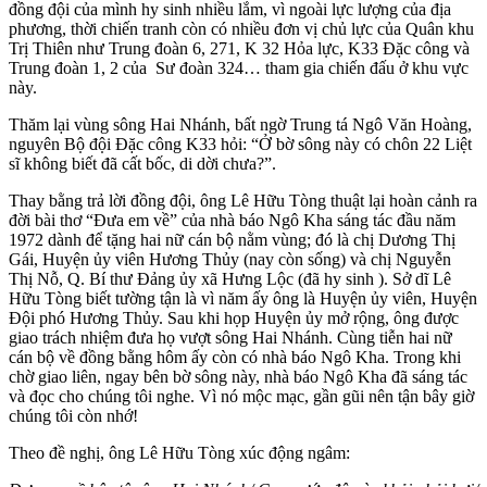
đồng đội của mình hy sinh nhiều lắm, vì ngoài lực lượng của địa
phương, thời chiến tranh còn có nhiều đơn vị chủ lực của Quân khu
Trị Thiên như Trung đoàn 6, 271, K 32 Hỏa lực, K33 Đặc công và
Trung đoàn 1, 2 của Sư đoàn 324… tham gia chiến đấu ở khu vực
này.
Thăm lại vùng sông Hai Nhánh, bất ngờ Trung tá Ngô Văn Hoàng,
nguyên Bộ đội Đặc công K33 hỏi: “Ở bờ sông này có chôn 22 Liệt
sĩ không biết đã cất bốc, di dời chưa?”.
Thay bằng trả lời đồng đội, ông Lê Hữu Tòng thuật lại hoàn cảnh ra
đời bài thơ “Đưa em về” của nhà báo Ngô Kha sáng tác đầu năm
1972 dành để tặng hai nữ cán bộ nằm vùng; đó là chị Dương Thị
Gái, Huyện ủy viên Hương Thủy (nay còn sống) và chị Nguyễn
Thị Nỗ, Q. Bí thư Đảng ủy xã Hưng Lộc (đã hy sinh ). Sở dĩ Lê
Hữu Tòng biết tường tận là vì năm ấy ông là Huyện ủy viên, Huyện
Đội phó Hương Thủy. Sau khi họp Huyện ủy mở rộng, ông được
giao trách nhiệm đưa họ vượt sông Hai Nhánh. Cùng tiễn hai nữ
cán bộ về đồng bằng hôm ấy còn có nhà báo Ngô Kha. Trong khi
chờ giao liên, ngay bên bờ sông này, nhà báo Ngô Kha đã sáng tác
và đọc cho chúng tôi nghe. Vì nó mộc mạc, gần gũi nên tận bây giờ
chúng tôi còn nhớ!
Theo đề nghị, ông Lê Hữu Tòng xúc động ngâm: