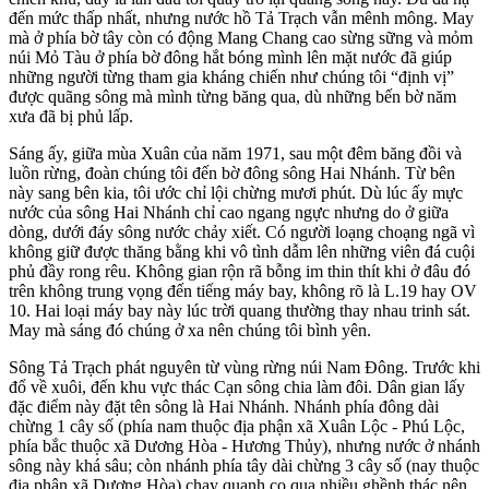
đến mức thấp nhất, nhưng nước hồ Tả Trạch vẫn mênh mông. May
mà ở phía bờ tây còn có động Mang Chang cao sừng sững và mỏm
núi Mỏ Tàu ở phía bờ đông hắt bóng mình lên mặt nước đã giúp
những người từng tham gia kháng chiến như chúng tôi “định vị”
được quãng sông mà mình từng băng qua, dù những bến bờ năm
xưa đã bị phủ lấp.
Sáng ấy, giữa mùa Xuân của năm 1971, sau một đêm băng đồi và
luồn rừng, đoàn chúng tôi đến bờ đông sông Hai Nhánh. Từ bên
này sang bên kia, tôi ước chỉ lội chừng mươi phút. Dù lúc ấy mực
nước của sông Hai Nhánh chỉ cao ngang ngực nhưng do ở giữa
dòng, dưới đáy sông nước chảy xiết. Có người loạng choạng ngã vì
không giữ được thăng bằng khi vô tình dẫm lên những viên đá cuội
phủ đầy rong rêu. Không gian rộn rã bỗng im thin thít khi ở đâu đó
trên không trung vọng đến tiếng máy bay, không rõ là L.19 hay OV
10. Hai loại máy bay này lúc trời quang thường thay nhau trinh sát.
May mà sáng đó chúng ở xa nên chúng tôi bình yên.
Sông Tả Trạch phát nguyên từ vùng rừng núi Nam Đông. Trước khi
đổ về xuôi, đến khu vực thác Cạn sông chia làm đôi. Dân gian lấy
đặc điểm này đặt tên sông là Hai Nhánh. Nhánh phía đông dài
chừng 1 cây số (phía nam thuộc địa phận xã Xuân Lộc - Phú Lộc,
phía bắc thuộc xã Dương Hòa - Hương Thủy), nhưng nước ở nhánh
sông này khá sâu; còn nhánh phía tây dài chừng 3 cây số (nay thuộc
địa phận xã Dương Hòa) chạy quanh co qua nhiều ghềnh thác nên