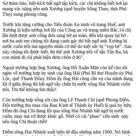
Sợ thám báo, biệt kích bất ngờ tập kích, các chị không biết bơi lại
mang vác nặng nên anh Xương (quê huyện Sông Thao, tỉnh Phú
Thọ) xung phong cõng.
Trước khi tăng cường cho Tiểu đoàn An ninh vũ trang Huế, anh
Xương là kiện tướng bơi lội của Công an vũ trang miền Bắc.14 chị
lần lượt được anh cõng đưa sang bờ an toàn, đến khi quay lại bờ -
nơi ba anh em chúng tôi đang canh gác thì bất ngờ anh Xương bị
nước cuốn trôi mà nguyên nhân có thể do kiệt sức bị "vọp bẻ". Sau
này chúng tôi được biết, thi thể anh Xương trôi về tận Tân Ba, bà
con mình đi củi phát hiện đem chôn ở đó".
Ngoài trường hợp ông Xương, ông Hồ Xuân Mãn còn kể cho tôi
nghe về trường hợp hy sinh của ông Hải (Phó Bí thư Huyện ủy Phú
Lộc, quê Thanh Hóa). Hôm ấy ông Hải cùng cần vụ của mình đang
lội ở giữa dòng thì bất ngờ sẩy chân bị nước sông Hai Nhánh cuốn
trôi. Thi thể không tìm thấy!
Còn trường hợp sống sót của ông Lê Thanh Chỉ (quê Phong Điền,
Đội trưởng thu mua của Ban Kinh tế Thành ủy Huế) là quá hy hữu.
Hôm đó ông Chỉ đang lội qua sông Hai Nhánh bất ngờ bị nước
cuốn, may mà vớ được khúc gỗ. Nhờ có cái "phao” cứu sinh này
nên ông Chỉ thoát chết!
Điểm sông Hai Nhánh xuất hiện từ đầu những năm 1960. Nó hình