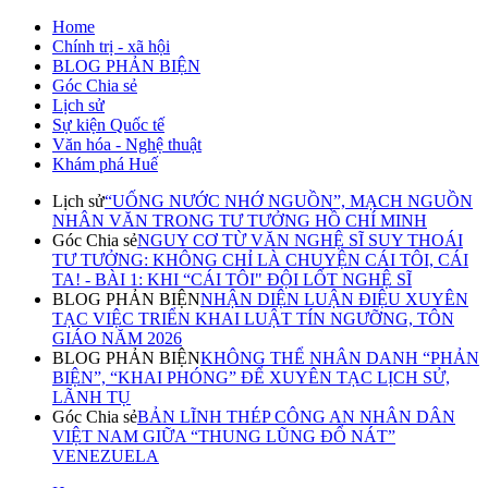
Home
Chính trị - xã hội
BLOG PHẢN BIỆN
Góc Chia sẻ
Lịch sử
Sự kiện Quốc tế
Văn hóa - Nghệ thuật
Khám phá Huế
Lịch sử
“UỐNG NƯỚC NHỚ NGUỒN”, MẠCH NGUỒN
NHÂN VĂN TRONG TƯ TƯỞNG HỒ CHÍ MINH
Góc Chia sẻ
NGUY CƠ TỪ VĂN NGHỆ SĨ SUY THOÁI
TƯ TƯỞNG: KHÔNG CHỈ LÀ CHUYỆN CÁI TÔI, CÁI
TA! - BÀI 1: KHI “CÁI TÔI" ĐỘI LỐT NGHỆ SĨ
BLOG PHẢN BIỆN
NHẬN DIỆN LUẬN ĐIỆU XUYÊN
TẠC VIỆC TRIỂN KHAI LUẬT TÍN NGƯỠNG, TÔN
GIÁO NĂM 2026
BLOG PHẢN BIỆN
KHÔNG THỂ NHÂN DANH “PHẢN
BIỆN”, “KHAI PHÓNG” ĐỂ XUYÊN TẠC LỊCH SỬ,
LÃNH TỤ
Góc Chia sẻ
BẢN LĨNH THÉP CÔNG AN NHÂN DÂN
VIỆT NAM GIỮA “THUNG LŨNG ĐỔ NÁT”
VENEZUELA