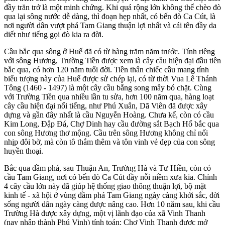
đầy trăn trở là một minh chứng. Khi quá rộng lớn không thể chèo đò
qua lại sông nước dễ dàng, thì đoạn hẹp nhất, có bến đò Ca Cút, là
nơi người dân vượt phá Tam Giang thuận lợi nhất và cái tên đầy da
diết như tiếng gọi đò kia ra đời.
Cầu bắc qua sông ở Huế đã có từ hàng trăm năm trước. Tính riêng
với sông Hương, Trường Tiền được xem là cây cầu hiện đại đầu tiên
bắc qua, có hơn 120 năm tuổi đời. Tiền thân chiếc cầu mang tính
biểu tượng này của Huế được sử chép lại, có từ thời Vua Lê Thánh
Tông (1460 - 1497) là một cây cầu bằng song mây bó chặt. Cùng
với Trường Tiền qua nhiều lần tu sửa, hơn 100 năm qua, hàng loạt
cây cầu hiện đại nổi tiếng, như Phú Xuân, Dã Viên đã được xây
dựng và gần đây nhất là cầu Nguyễn Hoàng. Chưa kể, còn có cầu
Kim Long, Đập Đá, Chợ Dinh hay cầu đường sắt Bạch Hổ bắc qua
con sông Hương thơ mộng. Cầu trên sông Hương không chỉ nối
nhịp đôi bờ, mà còn tô thắm thêm và tôn vinh vẻ đẹp của con sông
huyền thoại.
Bắc qua đầm phá, sau Thuận An, Trường Hà và Tư Hiền, còn có
cầu Tam Giang, nơi có bến đò Ca Cút đầy nỗi niềm xưa kia. Chính
4 cây cầu lớn này đã giúp hệ thống giao thông thuận lợi, bộ mặt
kinh tế - xã hội ở vùng đầm phá Tam Giang ngày càng khởi sắc, đời
sống người dân ngày càng được nâng cao. Hơn 10 năm sau, khi cầu
Trường Hà được xây dựng, một vị lãnh đạo của xã Vinh Thanh
(nay nhập thành Phú Vinh) tính toán: Chợ Vinh Thanh được mở