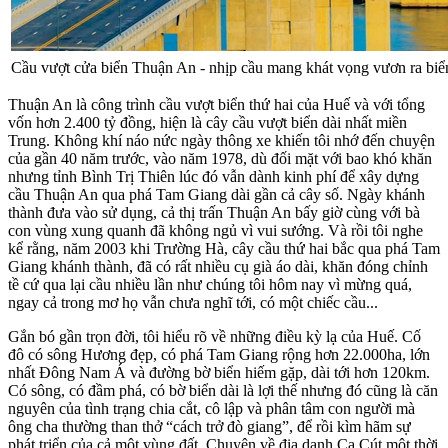
Cầu vượt cửa biển Thuận An - nhịp cầu mang khát vọng vươn ra bi
Thuận An là công trình cầu vượt biển thứ hai của Huế và với tổng
vốn hơn 2.400 tỷ đồng, hiện là cây cầu vượt biển dài nhất miền
Trung. Không khí náo nức ngày thông xe khiến tôi nhớ đến chuyện
của gần 40 năm trước, vào năm 1978, dù đối mặt với bao khó khăn
nhưng tỉnh Bình Trị Thiên lúc đó vẫn dành kinh phí để xây dựng
cầu Thuận An qua phá Tam Giang dài gần cả cây số. Ngày khánh
thành đưa vào sử dụng, cả thị trấn Thuận An bấy giờ cùng với bà
con vùng xung quanh đã không ngủ vì vui sướng. Và rồi tôi nghe
kể rằng, năm 2003 khi Trường Hà, cây cầu thứ hai bắc qua phá Tam
Giang khánh thành, đã có rất nhiều cụ già áo dài, khăn đóng chỉnh
tề cứ qua lại cầu nhiều lần như chúng tôi hôm nay vì mừng quá,
ngay cả trong mơ họ vẫn chưa nghĩ tới, có một chiếc cầu...
Gắn bó gần trọn đời, tôi hiểu rõ về những điều kỳ lạ của Huế. Cố
đô có sông Hương đẹp, có phá Tam Giang rộng hơn 22.000ha, lớn
nhất Đông Nam Á và đường bờ biển hiếm gặp, dài tới hơn 120km.
Có sông, có đầm phá, có bờ biển dài là lợi thế nhưng đó cũng là căn
nguyên của tình trạng chia cắt, cô lập và phân tâm con người mà
ông cha thường than thở “cách trở đò giang”, để rồi kìm hãm sự
phát triển của cả một vùng đất. Chuyện về địa danh Ca Cút một thời