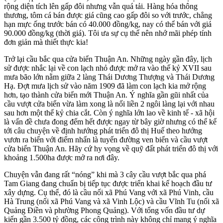
rộng diện tích lên gấp đôi nhưng vẫn quá tải. Hàng hóa thông
thương, tôm cá bán được giá cũng cao gấp đôi so với trước, chẳng
hạn mực ống trước bán có 40.000 đồng/kg, nay có thể bán với giá
90.000 đồng/kg (thời giá). Tôi ưa sự cụ thể nên nhớ mãi phép tính
đơn giản mà thiết thực kia!
Trở lại cầu bắc qua cửa biển Thuận An. Những ngày gần đây, lịch
sử được nhắc lại về con lạch nhỏ được mở ra vào thế kỷ XVII sau
mưa bão lớn nằm giữa 2 làng Thái Dương Thượng và Thái Dương
Hạ. Đợt mưa lịch sử vào năm 1909 đã làm con lạch kia mở rộng
hơn, tạo thành cửa biển mới Thuận An. Ý nghĩa gần gũi nhất của
cầu vượt cửa biển vừa làm xong là nối liền 2 ngôi làng lại với nhau
sau hơn một thế kỷ chia cắt. Còn ý nghĩa lớn lao về kinh tế - xã hội
là vấn đề chưa đong đếm hết được ngay từ bây giờ nhưng có thể kể
tới câu chuyện về định hướng phát triển đô thị Huế theo hướng
vươn ra biển với điểm nhấn là tuyến đường ven biển và cầu vượt
cửa biển Thuận An. Hãy cứ hy vọng về quỹ đất phát triển đô thị với
khoảng 1.500ha được mở ra nơi đây.
Chuyện vẫn đang rất “nóng” khi mà 3 cây cầu vượt bắc qua phá
Tam Giang đang chuẩn bị tiếp tục được triển khai kế hoạch đầu tư
xây dựng. Cụ thể, đó là cầu nối xã Phú Vang với xã Phú Vinh, cầu
Hà Trung (nối xã Phú Vang và xã Vinh Lộc) và cầu Vĩnh Tu (nối xã
Quảng Điền và phường Phong Quảng). Với tổng vốn đầu tư dự
kiến gần 3.500 tỷ đồng, các công trình này không chỉ mang ý nghĩa