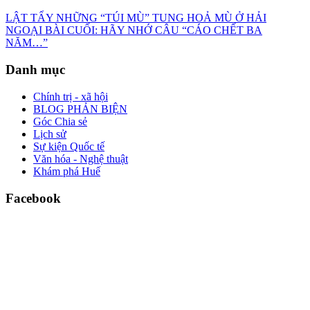
LẬT TẨY NHỮNG “TÚI MÙ” TUNG HOẢ MÙ Ở HẢI
NGOẠI BÀI CUỐI: HÃY NHỚ CÂU “CÁO CHẾT BA
NĂM…”
Danh mục
Chính trị - xã hội
BLOG PHẢN BIỆN
Góc Chia sẻ
Lịch sử
Sự kiện Quốc tế
Văn hóa - Nghệ thuật
Khám phá Huế
Facebook