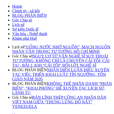
Home
Chính trị - xã hội
BLOG PHẢN BIỆN
Góc Chia sẻ
Lịch sử
Sự kiện Quốc tế
Văn hóa - Nghệ thuật
Khám phá Huế
Lịch sử
“UỐNG NƯỚC NHỚ NGUỒN”, MẠCH NGUỒN
NHÂN VĂN TRONG TƯ TƯỞNG HỒ CHÍ MINH
Góc Chia sẻ
NGUY CƠ TỪ VĂN NGHỆ SĨ SUY THOÁI
TƯ TƯỞNG: KHÔNG CHỈ LÀ CHUYỆN CÁI TÔI, CÁI
TA! - BÀI 1: KHI “CÁI TÔI" ĐỘI LỐT NGHỆ SĨ
BLOG PHẢN BIỆN
NHẬN DIỆN LUẬN ĐIỆU XUYÊN
TẠC VIỆC TRIỂN KHAI LUẬT TÍN NGƯỠNG, TÔN
GIÁO NĂM 2026
BLOG PHẢN BIỆN
KHÔNG THỂ NHÂN DANH “PHẢN
BIỆN”, “KHAI PHÓNG” ĐỂ XUYÊN TẠC LỊCH SỬ,
LÃNH TỤ
Góc Chia sẻ
BẢN LĨNH THÉP CÔNG AN NHÂN DÂN
VIỆT NAM GIỮA “THUNG LŨNG ĐỔ NÁT”
VENEZUELA