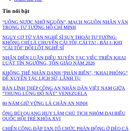
Tin nổi bật
“UỐNG NƯỚC NHỚ NGUỒN”, MẠCH NGUỒN NHÂN VĂN
TRONG TƯ TƯỞNG HỒ CHÍ MINH
NGUY CƠ TỪ VĂN NGHỆ SĨ SUY THOÁI TƯ TƯỞNG:
KHÔNG CHỈ LÀ CHUYỆN CÁI TÔI, CÁI TA! - BÀI 1: KHI
“CÁI TÔI" ĐỘI LỐT NGHỆ SĨ
NHẬN DIỆN LUẬN ĐIỆU XUYÊN TẠC VIỆC TRIỂN KHAI
LUẬT TÍN NGƯỠNG, TÔN GIÁO NĂM 2026
KHÔNG THỂ NHÂN DANH “PHẢN BIỆN”, “KHAI PHÓNG”
ĐỂ XUYÊN TẠC LỊCH SỬ, LÃNH TỤ
BẢN LĨNH THÉP CÔNG AN NHÂN DÂN VIỆT NAM GIỮA
“THUNG LŨNG ĐỔ NÁT” VENEZUELA
80 NĂM GIỮ VỮNG LÁ CHẮN AN NINH
ÔNG BÙI QUANG HUY LÀM CHỦ TỊCH NHÓM ĐẠI BIỂU
QUỐC HỘI TRẺ KHÓA XVI
CHIẾN CÔNG ĐẬP TAN TỔ CHỨC PHẢN ĐỘNG Ở ĐÈO CẢ