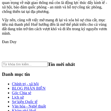
quan trọng về mặt giao thông mà còn là động lực thúc đẩy kinh tế -
xã hội, bảo đảm quốc phòng - an ninh và hỗ trợ công tác phòng,
chống thiên tai tại địa phương.
Vậy nên, cùng với việc mở mang đi lại và xóa bỏ sự chia cắt, mục
tiêu mà thanh phố Huế hướng đến là mở thế phát triển cho cả vùng
đất đang trăn trở tìm cách vượt khó và đi lên trong kỷ nguyên vươn
mình.
Đan Duy
Tin mới nhất
Danh mục tin
Chính trị - xã hội
BLOG PHẢN BIỆN
Góc Chia sẻ
Lịch sử
Sự kiện Quốc tế
Văn hóa - Nghệ thuật
Khám phá Huế