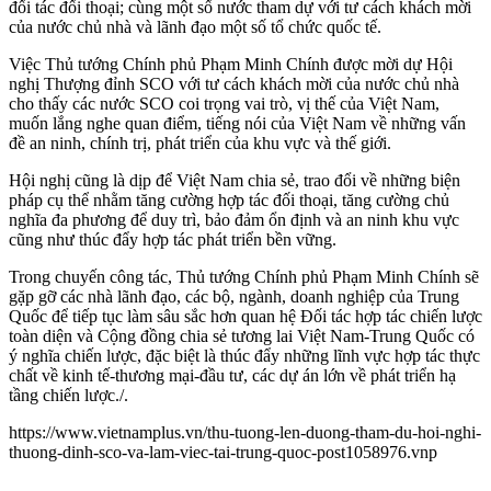
đối tác đối thoại; cùng một số nước tham dự với tư cách khách mời
của nước chủ nhà và lãnh đạo một số tổ chức quốc tế.
Việc Thủ tướng Chính phủ Phạm Minh Chính được mời dự Hội
nghị Thượng đỉnh SCO với tư cách khách mời của nước chủ nhà
cho thấy các nước SCO coi trọng vai trò, vị thế của Việt Nam,
muốn lắng nghe quan điểm, tiếng nói của Việt Nam về những vấn
đề an ninh, chính trị, phát triển của khu vực và thế giới.
Hội nghị cũng là dịp để Việt Nam chia sẻ, trao đổi về những biện
pháp cụ thể nhằm tăng cường hợp tác đối thoại, tăng cường chủ
nghĩa đa phương để duy trì, bảo đảm ổn định và an ninh khu vực
cũng như thúc đẩy hợp tác phát triển bền vững.
Trong chuyến công tác, Thủ tướng Chính phủ Phạm Minh Chính sẽ
gặp gỡ các nhà lãnh đạo, các bộ, ngành, doanh nghiệp của Trung
Quốc để tiếp tục làm sâu sắc hơn quan hệ Đối tác hợp tác chiến lược
toàn diện và Cộng đồng chia sẻ tương lai Việt Nam-Trung Quốc có
ý nghĩa chiến lược, đặc biệt là thúc đẩy những lĩnh vực hợp tác thực
chất về kinh tế-thương mại-đầu tư, các dự án lớn về phát triển hạ
tầng chiến lược./.
https://www.vietnamplus.vn/thu-tuong-len-duong-tham-du-hoi-nghi-
thuong-dinh-sco-va-lam-viec-tai-trung-quoc-post1058976.vnp