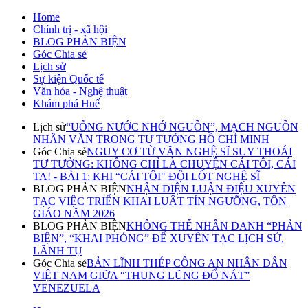
Home
Chính trị - xã hội
BLOG PHẢN BIỆN
Góc Chia sẻ
Lịch sử
Sự kiện Quốc tế
Văn hóa - Nghệ thuật
Khám phá Huế
Lịch sử
“UỐNG NƯỚC NHỚ NGUỒN”, MẠCH NGUỒN
NHÂN VĂN TRONG TƯ TƯỞNG HỒ CHÍ MINH
Góc Chia sẻ
NGUY CƠ TỪ VĂN NGHỆ SĨ SUY THOÁI
TƯ TƯỞNG: KHÔNG CHỈ LÀ CHUYỆN CÁI TÔI, CÁI
TA! - BÀI 1: KHI “CÁI TÔI" ĐỘI LỐT NGHỆ SĨ
BLOG PHẢN BIỆN
NHẬN DIỆN LUẬN ĐIỆU XUYÊN
TẠC VIỆC TRIỂN KHAI LUẬT TÍN NGƯỠNG, TÔN
GIÁO NĂM 2026
BLOG PHẢN BIỆN
KHÔNG THỂ NHÂN DANH “PHẢN
BIỆN”, “KHAI PHÓNG” ĐỂ XUYÊN TẠC LỊCH SỬ,
LÃNH TỤ
Góc Chia sẻ
BẢN LĨNH THÉP CÔNG AN NHÂN DÂN
VIỆT NAM GIỮA “THUNG LŨNG ĐỔ NÁT”
VENEZUELA