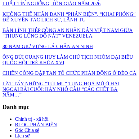
LUẬT TÍN NGƯỠNG, TÔN GIÁO NĂM 2026
KHÔNG THỂ NHÂN DANH “PHẢN BIỆN”, “KHAI PHÓNG”
ĐỂ XUYÊN TẠC LỊCH SỬ, LÃNH TỤ
BẢN LĨNH THÉP CÔNG AN NHÂN DÂN VIỆT NAM GIỮA
“THUNG LŨNG ĐỔ NÁT” VENEZUELA
80 NĂM GIỮ VỮNG LÁ CHẮN AN NINH
ÔNG BÙI QUANG HUY LÀM CHỦ TỊCH NHÓM ĐẠI BIỂU
QUỐC HỘI TRẺ KHÓA XVI
CHIẾN CÔNG ĐẬP TAN TỔ CHỨC PHẢN ĐỘNG Ở ĐÈO CẢ
LẬT TẨY NHỮNG “TÚI MÙ” TUNG HOẢ MÙ Ở HẢI
NGOẠI BÀI CUỐI: HÃY NHỚ CÂU “CÁO CHẾT BA
NĂM…”
Danh mục
Chính trị - xã hội
BLOG PHẢN BIỆN
Góc Chia sẻ
Lịch sử