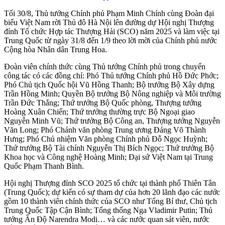
Tối 30/8, Thủ tướng Chính phủ Phạm Minh Chính cùng Đoàn đại
biểu Việt Nam rời Thủ đô Hà Nội lên đường dự Hội nghị Thượng
đỉnh Tổ chức Hợp tác Thượng Hải (SCO) năm 2025 và làm việc tại
Trung Quốc từ ngày 31/8 đến 1/9 theo lời mời của Chính phủ nước
Cộng hòa Nhân dân Trung Hoa.
Đoàn viên chính thức cùng Thủ tướng Chính phủ trong chuyến
công tác có các đồng chí: Phó Thủ tướng Chính phủ Hồ Đức Phớc;
Phó Chủ tịch Quốc hội Vũ Hồng Thanh; Bộ trưởng Bộ Xây dựng
Trần Hồng Minh; Quyền Bộ trưởng Bộ Nông nghiệp và Môi trường
Trần Đức Thắng; Thứ trưởng Bộ Quốc phòng, Thượng tướng
Hoàng Xuân Chiến; Thứ trưởng thường trực Bộ Ngoại giao
Nguyễn Minh Vũ; Thứ trưởng Bộ Công an, Thượng tướng Nguyễn
Văn Long; Phó Chánh văn phòng Trung ương Đảng Võ Thành
Hưng; Phó Chủ nhiệm Văn phòng Chính phủ Đỗ Ngọc Huỳnh;
Thứ trưởng Bộ Tài chính Nguyễn Thị Bích Ngọc; Thứ trưởng Bộ
Khoa học và Công nghệ Hoàng Minh; Đại sứ Việt Nam tại Trung
Quốc Phạm Thanh Bình.
Hội nghị Thượng đỉnh SCO 2025 tổ chức tại thành phố Thiên Tân
(Trung Quốc); dự kiến có sự tham dự của hơn 20 lãnh đạo các nước
gồm 10 thành viên chính thức của SCO như Tổng Bí thư, Chủ tịch
Trung Quốc Tập Cận Bình; Tổng thống Nga Vladimir Putin; Thủ
tướng Ấn Độ Narendra Modi… và các nước quan sát viên, nước