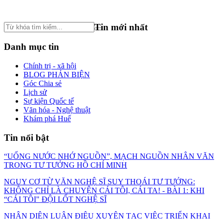
Tin mới nhất
Danh mục tin
Chính trị - xã hội
BLOG PHẢN BIỆN
Góc Chia sẻ
Lịch sử
Sự kiện Quốc tế
Văn hóa - Nghệ thuật
Khám phá Huế
Tin nổi bật
“UỐNG NƯỚC NHỚ NGUỒN”, MẠCH NGUỒN NHÂN VĂN
TRONG TƯ TƯỞNG HỒ CHÍ MINH
NGUY CƠ TỪ VĂN NGHỆ SĨ SUY THOÁI TƯ TƯỞNG:
KHÔNG CHỈ LÀ CHUYỆN CÁI TÔI, CÁI TA! - BÀI 1: KHI
“CÁI TÔI" ĐỘI LỐT NGHỆ SĨ
NHẬN DIỆN LUẬN ĐIỆU XUYÊN TẠC VIỆC TRIỂN KHAI