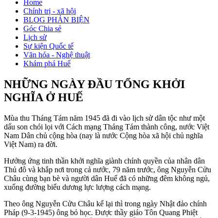
Home
Chính trị - xã hội
BLOG PHẢN BIỆN
Góc Chia sẻ
Lịch sử
Sự kiện Quốc tế
Văn hóa - Nghệ thuật
Khám phá Huế
NHỮNG NGÀY ĐẦU TỔNG KHỞI
NGHĨA Ở HUẾ
Mùa thu Tháng Tám năm 1945 đã đi vào lịch sử dân tộc như một
dấu son chói lọi với Cách mạng Tháng Tám thành công, nước Việt
Nam Dân chủ cộng hòa (nay là nước Cộng hòa xã hội chủ nghĩa
Việt Nam) ra đời.
Hưởng ứng tinh thần khởi nghĩa giành chính quyền của nhân dân
Thủ đô và khắp nơi trong cả nước, 79 năm trước, ông Nguyễn Cửu
Châu cùng bạn bè và người dân Huế đã có những đêm không ngủ,
xuống đường biểu dương lực lượng cách mạng.
Theo ông Nguyễn Cửu Châu kể lại thì trong ngày Nhật đảo chính
Pháp (9-3-1945) ông bỏ học. Được thầy giáo Tôn Quang Phiệt