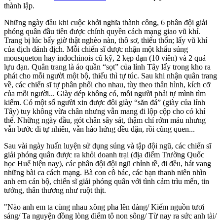
thành lập.
Những ngày đầu khi cuộc khởi nghĩa thành công, 6 phân đội giải
phóng quân đầu tiên được chính quyền cách mạng giao vũ khí.
Trang bị lúc bấy giờ thật nghèo nàn, thô sơ, thiếu thốn; lấy vũ khí
của địch đánh địch. Mỗi chiến sĩ được nhận một khẩu súng
mousqueton hay indochinois cũ kỹ, 2 kẹp đạn (10 viên) và 2 quả
lựu đạn. Quân trang là áo quần “sọt” của lính Tây lấy trong kho ra
phát cho mỗi người một bộ, thiếu thì tự túc. Sau khi nhận quân trang
về, các chiến sĩ tự phân phối cho nhau, tùy theo thân hình, kích cỡ
của mỗi người... Giày dép không có, mỗi người phải tự mình tìm
kiếm. Có một số người xin được đôi giày “săn đá” (giày của lính
Tây) tuy không vừa chân nhưng vẫn mang đi lộp cộp cho có khí
thế. Những ngày đầu, gót chân sây sát, thậm chí rớm máu nhưng
vẫn bước đi tự nhiên, vẫn hào hứng đều đặn, rồi cũng quen...
Sau vài ngày huấn luyện sử dụng súng và tập đội ngũ, các chiến sĩ
giải phóng quân được ra khỏi doanh trại (địa điểm Trường Quốc
học Huế hiện nay), các phân đội đội ngũ chỉnh tề, đi đều, hát vang
những bài ca cách mạng. Bà con cô bác, các bạn thanh niên nhìn
anh em cán bộ, chiến sĩ giải phóng quân với tình cảm trìu mến, tin
tưởng, thân thương như ruột thịt.
"Nào anh em ta cùng nhau xông pha lên đàng/ Kiếm nguồn tươi
sáng/ Ta nguyện đồng lòng điểm tô non sông/ Từ nay ra sức anh tài/