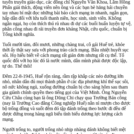
tuyên truyền giáo dục, các đồng chí Nguyễn Văn Khoa, Lâm Hồng
Phấn giải thích, động viên nên ông và các bạn bè hăng hái chuyền
tay nhau bí mật đọc những bài báo cách mạng in nhanh, ngắn gọn,
hấp dẫn đối với lứa tuổi thanh niên, học sinh, sinh viên. Không
ngần ngại, họ còn thích thú rủ nhau đi dự các buổi huấn luyện tự vệ,
phân công nhau đi rải truyền đơn kháng Nhật, cứu quốc, chuẩn bị
Tổng khởi nghĩa.
Tuổi mười tám, đôi mươi, những chàng trai, cô gái Huế trẻ, khỏe
thời ấy thật say sưa với phong trào cách mạng. Bầu nhiệt huyết sục
sôi. Họ hiểu biết về cách mạng rất giản đơn nhưng rất cụ thể. Tổ
quốc đối với họ lúc đó là nước mình, dân mình phải được độc lập,
tự do. Thế thôi!
Đêm 22-8-1945, Huế rộn ràng, rầm rập khắp các nẻo đường lớn
nhỏ, nhân dân đủ mọi thành phần ở các địa phương khí thế sục sôi,
nô nức không ngủ, xuống đường chuẩn bị cho sáng hôm sau tham
gia giành chính quyền theo tiếng gọi của Việt Minh. Ông Nguyễn
Cửu Châu cùng bạn là ông Dũng Chi chạy qua Trường Bán công
(nay là Trường Cao đẳng Công nghiệp Huế) nằn nì mượn cho được
bộ trống đồng và suốt đêm đó tập đánh trống theo bước đi đều để
được đứng trong hàng ngũ biểu tình biểu dương lực lượng cách
mạng.
Người trống to, người trống nhỏ nhịp nhàng đánh không biết mệt