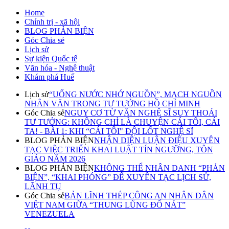
Home
Chính trị - xã hội
BLOG PHẢN BIỆN
Góc Chia sẻ
Lịch sử
Sự kiện Quốc tế
Văn hóa - Nghệ thuật
Khám phá Huế
Lịch sử
“UỐNG NƯỚC NHỚ NGUỒN”, MẠCH NGUỒN
NHÂN VĂN TRONG TƯ TƯỞNG HỒ CHÍ MINH
Góc Chia sẻ
NGUY CƠ TỪ VĂN NGHỆ SĨ SUY THOÁI
TƯ TƯỞNG: KHÔNG CHỈ LÀ CHUYỆN CÁI TÔI, CÁI
TA! - BÀI 1: KHI “CÁI TÔI" ĐỘI LỐT NGHỆ SĨ
BLOG PHẢN BIỆN
NHẬN DIỆN LUẬN ĐIỆU XUYÊN
TẠC VIỆC TRIỂN KHAI LUẬT TÍN NGƯỠNG, TÔN
GIÁO NĂM 2026
BLOG PHẢN BIỆN
KHÔNG THỂ NHÂN DANH “PHẢN
BIỆN”, “KHAI PHÓNG” ĐỂ XUYÊN TẠC LỊCH SỬ,
LÃNH TỤ
Góc Chia sẻ
BẢN LĨNH THÉP CÔNG AN NHÂN DÂN
VIỆT NAM GIỮA “THUNG LŨNG ĐỔ NÁT”
VENEZUELA