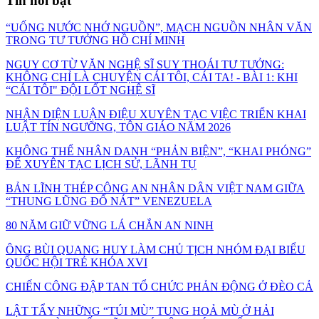
Tin nổi bật
“UỐNG NƯỚC NHỚ NGUỒN”, MẠCH NGUỒN NHÂN VĂN
TRONG TƯ TƯỞNG HỒ CHÍ MINH
NGUY CƠ TỪ VĂN NGHỆ SĨ SUY THOÁI TƯ TƯỞNG:
KHÔNG CHỈ LÀ CHUYỆN CÁI TÔI, CÁI TA! - BÀI 1: KHI
“CÁI TÔI" ĐỘI LỐT NGHỆ SĨ
NHẬN DIỆN LUẬN ĐIỆU XUYÊN TẠC VIỆC TRIỂN KHAI
LUẬT TÍN NGƯỠNG, TÔN GIÁO NĂM 2026
KHÔNG THỂ NHÂN DANH “PHẢN BIỆN”, “KHAI PHÓNG”
ĐỂ XUYÊN TẠC LỊCH SỬ, LÃNH TỤ
BẢN LĨNH THÉP CÔNG AN NHÂN DÂN VIỆT NAM GIỮA
“THUNG LŨNG ĐỔ NÁT” VENEZUELA
80 NĂM GIỮ VỮNG LÁ CHẮN AN NINH
ÔNG BÙI QUANG HUY LÀM CHỦ TỊCH NHÓM ĐẠI BIỂU
QUỐC HỘI TRẺ KHÓA XVI
CHIẾN CÔNG ĐẬP TAN TỔ CHỨC PHẢN ĐỘNG Ở ĐÈO CẢ
LẬT TẨY NHỮNG “TÚI MÙ” TUNG HOẢ MÙ Ở HẢI