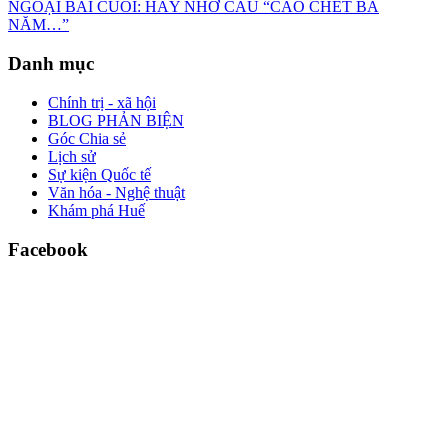
NGOẠI BÀI CUỐI: HÃY NHỚ CÂU “CÁO CHẾT BA
NĂM…”
Danh mục
Chính trị - xã hội
BLOG PHẢN BIỆN
Góc Chia sẻ
Lịch sử
Sự kiện Quốc tế
Văn hóa - Nghệ thuật
Khám phá Huế
Facebook