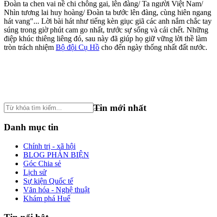
Đoàn ta chen vai nề chi chông gai, lên đàng/ Ta người Việt Nam/
Nhìn tương lai huy hoàng/ Đoàn ta bước lên đàng, cùng hiên ngang
hát vang"... Lời bài hát như tiếng kèn giục giã các anh nắm chắc tay
súng trong giờ phút cam go nhất, trước sự sống và cái chết. Những
điệp khúc thiêng liêng đó, sau này đã giúp họ giữ vững lời thề làm
tròn trách nhiệm
Bộ đội Cụ Hồ
cho đến ngày thống nhất đất nước.
Tin mới nhất
Danh mục tin
Chính trị - xã hội
BLOG PHẢN BIỆN
Góc Chia sẻ
Lịch sử
Sự kiện Quốc tế
Văn hóa - Nghệ thuật
Khám phá Huế