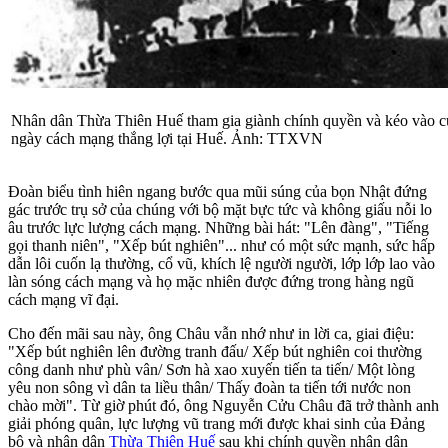
Nhân dân Thừa Thiên Huế tham gia giành chính quyền và kéo vào 
ngày cách mạng thắng lợi tại Huế. Ảnh: TTXVN
Đoàn biểu tình hiên ngang bước qua mũi súng của bọn Nhật đứng
gác trước trụ sở của chúng với bộ mặt bực tức và không giấu nỗi lo
âu trước lực lượng cách mạng. Những bài hát: "Lên đàng", "Tiếng
gọi thanh niên", "Xếp bút nghiên"... như có một sức mạnh, sức hấp
dẫn lôi cuốn lạ thường, cổ vũ, khích lệ người người, lớp lớp lao vào
làn sóng cách mạng và họ mặc nhiên được đứng trong hàng ngũ
cách mạng vĩ đại.
Cho đến mãi sau này, ông Châu vẫn nhớ như in lời ca, giai điệu:
"Xếp bút nghiên lên đường tranh đấu/ Xếp bút nghiên coi thường
công danh như phù vân/ Sơn hà xao xuyến tiến ta tiến/ Một lòng
yêu non sông vì dân ta liều thân/ Thấy đoàn ta tiến tới nước non
chào mời". Từ giờ phút đó, ông Nguyễn Cửu Châu đã trở thành anh
giải phóng quân, lực lượng vũ trang mới được khai sinh của Đảng
bộ và nhân dân
Thừa Thiên Huế
sau khi chính quyền nhân dân