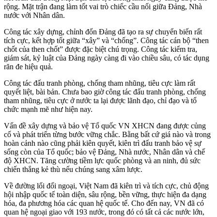
rộng. Mặt trận đang làm tốt vai trò chiếc cầu nối giữa Đảng, Nhà
nước với Nhân dân.
Công tác xây dựng, chỉnh đốn Đảng đã tạo ra sự chuyển biến rất
tích cực, kết hợp tốt giữa “xây” và “chống”. Công tác cán bộ “then
chốt của then chốt” được đặc biệt chú trọng. Công tác kiểm tra,
giám sát, kỷ luật của Đảng ngày càng đi vào chiều sâu, có tác dụng
răn đe hiệu quả.
Công tác đấu tranh phòng, chống tham nhũng, tiêu cực làm rất
quyết liệt, bài bản. Chưa bao giờ công tác đấu tranh phòng, chống
tham nhũng, tiêu cực ở nước ta lại được lãnh đạo, chỉ đạo và tổ
chức mạnh mẽ như hiện nay.
Vấn đề xây dựng và bảo vệ Tổ quốc VN XHCN đang được củng
cố và phát triển từng bước vững chắc. Bằng bất cứ giá nào và trong
hoàn cảnh nào cũng phải kiên quyết, kiên trì đấu tranh bảo vệ sự
sống còn của Tổ quốc; bảo vệ Đảng, Nhà nước, Nhân dân và chế
độ XHCN. Tăng cường tiềm lực quốc phòng và an ninh, đủ sức
chiến thắng kẻ thù nếu chúng sang xâm lược.
Về đường lối đối ngoại, Việt Nam đã kiên trì và tích cực, chủ động
hội nhập quốc tế toàn diện, sâu rộng, bền vững, thực hiện đa dạng
hóa, đa phương hóa các quan hệ quốc tế. Cho đến nay, VN đã có
quan hệ ngoại giao với 193 nước, trong đó có tất cả các nước lớn,