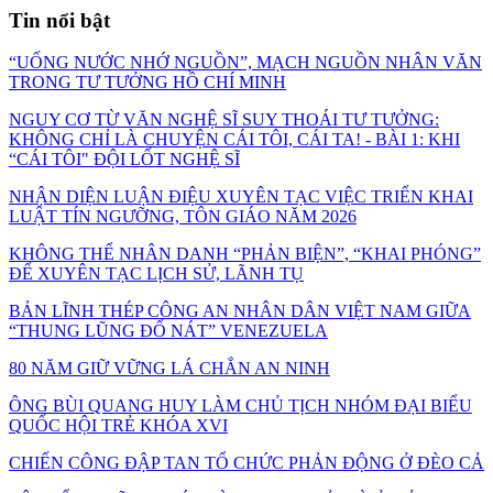
Tin nổi bật
“UỐNG NƯỚC NHỚ NGUỒN”, MẠCH NGUỒN NHÂN VĂN
TRONG TƯ TƯỞNG HỒ CHÍ MINH
NGUY CƠ TỪ VĂN NGHỆ SĨ SUY THOÁI TƯ TƯỞNG:
KHÔNG CHỈ LÀ CHUYỆN CÁI TÔI, CÁI TA! - BÀI 1: KHI
“CÁI TÔI" ĐỘI LỐT NGHỆ SĨ
NHẬN DIỆN LUẬN ĐIỆU XUYÊN TẠC VIỆC TRIỂN KHAI
LUẬT TÍN NGƯỠNG, TÔN GIÁO NĂM 2026
KHÔNG THỂ NHÂN DANH “PHẢN BIỆN”, “KHAI PHÓNG”
ĐỂ XUYÊN TẠC LỊCH SỬ, LÃNH TỤ
BẢN LĨNH THÉP CÔNG AN NHÂN DÂN VIỆT NAM GIỮA
“THUNG LŨNG ĐỔ NÁT” VENEZUELA
80 NĂM GIỮ VỮNG LÁ CHẮN AN NINH
ÔNG BÙI QUANG HUY LÀM CHỦ TỊCH NHÓM ĐẠI BIỂU
QUỐC HỘI TRẺ KHÓA XVI
CHIẾN CÔNG ĐẬP TAN TỔ CHỨC PHẢN ĐỘNG Ở ĐÈO CẢ