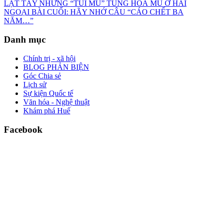
LẬT TẨY NHỮNG “TÚI MÙ” TUNG HOẢ MÙ Ở HẢI
NGOẠI BÀI CUỐI: HÃY NHỚ CÂU “CÁO CHẾT BA
NĂM…”
Danh mục
Chính trị - xã hội
BLOG PHẢN BIỆN
Góc Chia sẻ
Lịch sử
Sự kiện Quốc tế
Văn hóa - Nghệ thuật
Khám phá Huế
Facebook