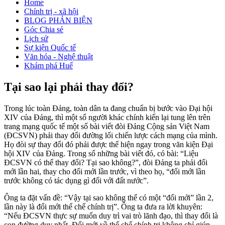
Home
Chính trị - xã hội
BLOG PHẢN BIỆN
Góc Chia sẻ
Lịch sử
Sự kiện Quốc tế
Văn hóa - Nghệ thuật
Khám phá Huế
Tại sao lại phải thay đổi?
Trong lúc toàn Đảng, toàn dân ta đang chuẩn bị bước vào Đại hội
XIV của Đảng, thì một số người khác chính kiến lại tung lên trên
trang mạng quốc tế một số bài viết đòi Đảng Cộng sản Việt Nam
(ĐCSVN) phải thay đổi đường lối chiến lược cách mạng của mình.
Họ đòi sự thay đổi đó phải được thể hiện ngay trong văn kiện Đại
hội XIV của Đảng. Trong số những bài viết đó, có bài: “Liệu
ĐCSVN có thể thay đổi? Tại sao không?”, đòi Đảng ta phải đổi
mới lần hai, thay cho đổi mới lần trước, vì theo họ, “đổi mới lần
trước không có tác dụng gì đối với đất nước”.
Ông ta đặt vấn đề: “Vậy tại sao không thể có một “đổi mới” lần 2,
lần này là đổi mới thể chế chính trị”. Ông ta đưa ra lời khuyên:
“Nếu ĐCSVN thực sự muốn duy trì vai trò lãnh đạo, thì thay đổi là
con đường duy nhất. Đổi mới về thế chế chính trị không chỉ giúp