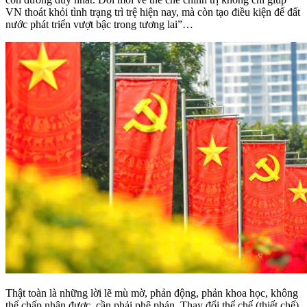
VN thoát khỏi tình trạng trì trệ hiện nay, mà còn tạo điều kiện để đất
nước phát triển vượt bậc trong tương lai”…
Thật toàn là những lời lẽ mù mờ, phản động, phản khoa học, không
thể chấp nhận được, cần phải phê phán. Thay đổi thể chế (thiết chế)