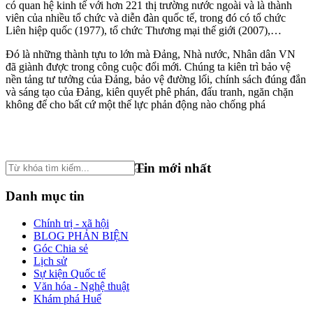
có quan hệ kinh tế với hơn 221 thị trường nước ngoài và là thành
viên của nhiều tổ chức và diễn đàn quốc tế, trong đó có tổ chức
Liên hiệp quốc (1977), tổ chức Thương mại thế giới (2007),…
Đó là những thành tựu to lớn mà Đảng, Nhà nước, Nhân dân VN
đã giành được trong công cuộc đổi mới. Chúng ta kiên trì bảo vệ
nền tảng tư tưởng của Đảng, bảo vệ đường lối, chính sách đúng đắn
và sáng tạo của Đảng, kiên quyết phê phán, đấu tranh, ngăn chặn
không để cho bất cứ một thế lực phản động nào chống phá
Tin mới nhất
Danh mục tin
Chính trị - xã hội
BLOG PHẢN BIỆN
Góc Chia sẻ
Lịch sử
Sự kiện Quốc tế
Văn hóa - Nghệ thuật
Khám phá Huế