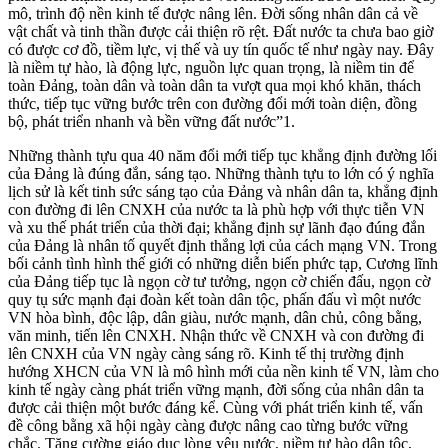
mô, trình độ nền kinh tế được nâng lên. Đời sống nhân dân cả về
vật chất và tinh thần được cải thiện rõ rệt. Đất nước ta chưa bao giờ
có được cơ đồ, tiềm lực, vị thế và uy tín quốc tế như ngày nay. Đây
là niềm tự hào, là động lực, nguồn lực quan trọng, là niềm tin để
toàn Đảng, toàn dân và toàn dân ta vượt qua mọi khó khăn, thách
thức, tiếp tục vững bước trên con đường đổi mới toàn diện, đồng
bộ, phát triển nhanh và bền vững đất nước”1.
Những thành tựu qua 40 năm đổi mới tiếp tục khẳng định đường lối
của Đảng là đúng đắn, sáng tạo. Những thành tựu to lớn có ý nghĩa
lịch sử là kết tinh sức sáng tạo của Đảng và nhân dân ta, khẳng định
con đường đi lên CNXH của nước ta là phù hợp với thực tiễn VN
và xu thế phát triển của thời đại; khẳng định sự lãnh đạo đúng đắn
của Đảng là nhân tố quyết định thắng lợi của cách mạng VN. Trong
bối cảnh tình hình thế giới có những diễn biến phức tạp, Cương lĩnh
của Đảng tiếp tục là ngọn cờ tư tưởng, ngọn cờ chiến đấu, ngọn cờ
quy tụ sức mạnh đại đoàn kết toàn dân tộc, phấn đấu vì một nước
VN hòa bình, độc lập, dân giàu, nước mạnh, dân chủ, công bằng,
văn minh, tiến lên CNXH. Nhận thức về CNXH và con đường đi
lên CNXH của VN ngày càng sáng rõ. Kinh tế thị trường định
hướng XHCN của VN là mô hình mới của nền kinh tế VN, làm cho
kinh tế ngày càng phát triển vững mạnh, đời sống của nhân dân ta
được cải thiện một bước đáng kể. Cùng với phát triển kinh tế, vấn
đề công bằng xã hội ngày càng được nâng cao từng bước vững
chắc. Tăng cường giáo dục lòng yêu nước, niềm tự hào dân tộc,