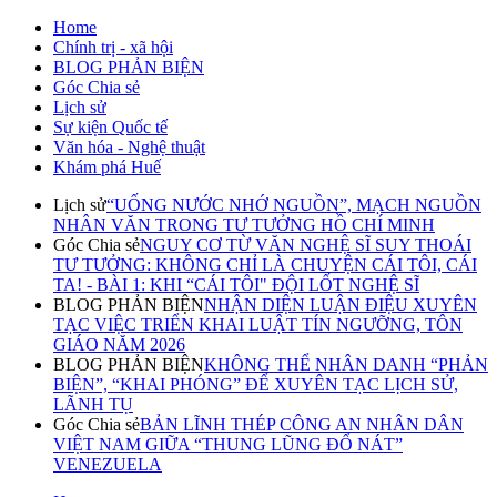
Home
Chính trị - xã hội
BLOG PHẢN BIỆN
Góc Chia sẻ
Lịch sử
Sự kiện Quốc tế
Văn hóa - Nghệ thuật
Khám phá Huế
Lịch sử
“UỐNG NƯỚC NHỚ NGUỒN”, MẠCH NGUỒN
NHÂN VĂN TRONG TƯ TƯỞNG HỒ CHÍ MINH
Góc Chia sẻ
NGUY CƠ TỪ VĂN NGHỆ SĨ SUY THOÁI
TƯ TƯỞNG: KHÔNG CHỈ LÀ CHUYỆN CÁI TÔI, CÁI
TA! - BÀI 1: KHI “CÁI TÔI" ĐỘI LỐT NGHỆ SĨ
BLOG PHẢN BIỆN
NHẬN DIỆN LUẬN ĐIỆU XUYÊN
TẠC VIỆC TRIỂN KHAI LUẬT TÍN NGƯỠNG, TÔN
GIÁO NĂM 2026
BLOG PHẢN BIỆN
KHÔNG THỂ NHÂN DANH “PHẢN
BIỆN”, “KHAI PHÓNG” ĐỂ XUYÊN TẠC LỊCH SỬ,
LÃNH TỤ
Góc Chia sẻ
BẢN LĨNH THÉP CÔNG AN NHÂN DÂN
VIỆT NAM GIỮA “THUNG LŨNG ĐỔ NÁT”
VENEZUELA