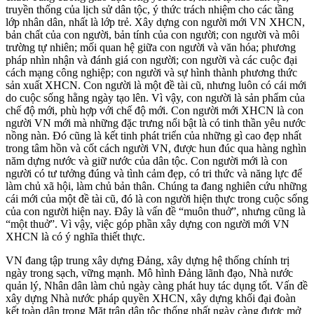
truyền thống của lịch sử dân tộc, ý thức trách nhiệm cho các tầng
lớp nhân dân, nhất là lớp trẻ. Xây dựng con người mới VN XHCN,
bản chất của con người, bản tính của con người; con người và môi
trường tự nhiên; mối quan hệ giữa con người và văn hóa; phương
pháp nhìn nhận và đánh giá con người; con người và các cuộc đại
cách mạng công nghiệp; con người và sự hình thành phương thức
sản xuất XHCN. Con người là một đề tài cũ, nhưng luôn có cái mới
do cuộc sống hằng ngày tạo lên. Vì vậy, con người là sản phẩm của
chế độ mới, phù hợp với chế độ mới. Con người mới XHCN là con
người VN mới mà những đặc trưng nổi bật là có tinh thần yêu nước
nồng nàn. Đó cũng là kết tinh phát triển của những gì cao đẹp nhất
trong tâm hồn và cốt cách người VN, được hun đúc qua hàng nghìn
năm dựng nước và giữ nước của dân tộc. Con người mới là con
người có tư tưởng đúng và tình cảm đẹp, có tri thức và năng lực để
làm chủ xã hội, làm chủ bản thân. Chúng ta đang nghiên cứu những
cái mới của một đề tài cũ, đó là con người hiện thực trong cuộc sống
của con người hiện nay. Đây là vấn đề “muôn thuở”, nhưng cũng là
“một thuở”. Vì vậy, việc góp phần xây dựng con người mới VN
XHCN là có ý nghĩa thiết thực.
VN đang tập trung xây dựng Đảng, xây dựng hệ thống chính trị
ngày trong sạch, vững mạnh. Mô hình Đảng lãnh đạo, Nhà nước
quản lý, Nhân dân làm chủ ngày càng phát huy tác dụng tốt. Vấn đề
xây dựng Nhà nước pháp quyền XHCN, xây dựng khối đại đoàn
kết toàn dân trong Mặt trận dân tộc thống nhất ngày càng được mở