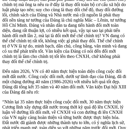
chính trị mà ông ta nêu ra ở đây là thay đổi toàn bộ cơ cấu xã hội do
luật pháp tạo nên; suy cho cùng là thay đổi chế độ, thay đổi đường
lối, chính sách của Đảng và Nhà nước mà cội nguồn là phải thay
đổi nền tảng tư tưởng của Đảng là chủ nghĩa Mác – Lênin, tư tưởng
Hồ Chí Minh. Đảng và nhân dân ta đang tiến hành đổi mới toàn
diện, đang rất thuận lợi, có nhiều kết quả, vậy tại sao lại phải tiến
hành đổi mới lần 2, mà lại là đổi mới thể chế chính trị? VN đang có
thể chế chính trị rất tốt, không việc gì phải thay đổi. Thể chế chính
trị ở VN là tự do, minh bạch, dân chủ, công bằng, văn minh và đang
có xu thế phát triển tốt. Văn kiện của Đảng có nói đến đổi mới
chính trị là làm cho chính trị tốt lên theo CNXH, chứ không phải
thay đổi thể chế chính trị.
Đến năm 2026, VN có 40 năm thực hiện toàn diện công cuộc đổi
mới đất nước. Công cuộc đổi mới, dưới sự lãnh đạo của Đảng, đã đi
một chặng đường 40 năm (1986-2026) với nhiều kết quả tốt đẹp.
Đảng đã tổng kết 35 năm và 40 năm đổi mới. Văn kiện Đại hội XIII
của Đảng đã nêu rõ:
“Nhìn lại 35 năm thực hiện công cuộc đổi mới, 30 năm thực hiện
Cương lĩnh xây dựng đất nước trong thời kỳ quá độ lên CNXH, lý
luận về đường lối đổi mới, về CNXH và con đường đi lên CNXH
của VN ngày càng hoàn thiện và từng bước được thực hiện hóa.
Đất nước đã giành được những thành tựu to lớn, có ý nghĩa lịch sử,
phát triển mạnh mẽ, toàn diện so với những năm trước đổi mới. Quy