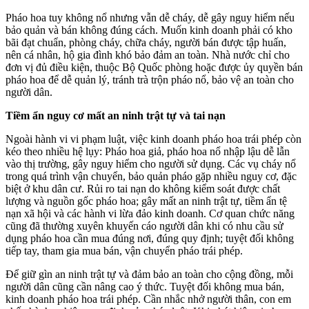
Pháo hoa tuy không nổ nhưng vẫn dễ cháy, dễ gây nguy hiểm nếu
bảo quản và bán không đúng cách. Muốn kinh doanh phải có kho
bãi đạt chuẩn, phòng cháy, chữa cháy, người bán được tập huấn,
nên cá nhân, hộ gia đình khó bảo đảm an toàn. Nhà nước chỉ cho
đơn vị đủ điều kiện, thuộc Bộ Quốc phòng hoặc được ủy quyền bán
pháo hoa để dễ quản lý, tránh trà trộn pháo nổ, bảo vệ an toàn cho
người dân.
Tiềm ẩn nguy cơ mất an ninh trật tự và tai nạn
Ngoài hành vi vi phạm luật, việc kinh doanh pháo hoa trái phép còn
kéo theo nhiều hệ lụy: Pháo hoa giả, pháo hoa nổ nhập lậu dễ lẫn
vào thị trường, gây nguy hiểm cho người sử dụng. Các vụ cháy nổ
trong quá trình vận chuyển, bảo quản pháo gặp nhiều nguy cơ, đặc
biệt ở khu dân cư. Rủi ro tai nạn do không kiểm soát được chất
lượng và nguồn gốc pháo hoa; gây mất an ninh trật tự, tiềm ẩn tệ
nạn xã hội và các hành vi lừa đảo kinh doanh. Cơ quan chức năng
cũng đã thường xuyên khuyến cáo người dân khi có nhu cầu sử
dụng pháo hoa cần mua đúng nơi, đúng quy định; tuyệt đối không
tiếp tay, tham gia mua bán, vận chuyển pháo trái phép.
Để giữ gìn an ninh trật tự và đảm bảo an toàn cho cộng đồng, mỗi
người dân cũng cần nâng cao ý thức. Tuyệt đối không mua bán,
kinh doanh pháo hoa trái phép. Cần nhắc nhở người thân, con em