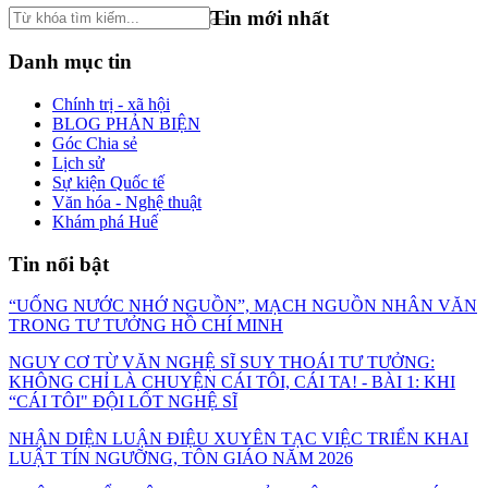
Tin mới nhất
Danh mục tin
Chính trị - xã hội
BLOG PHẢN BIỆN
Góc Chia sẻ
Lịch sử
Sự kiện Quốc tế
Văn hóa - Nghệ thuật
Khám phá Huế
Tin nổi bật
“UỐNG NƯỚC NHỚ NGUỒN”, MẠCH NGUỒN NHÂN VĂN
TRONG TƯ TƯỞNG HỒ CHÍ MINH
NGUY CƠ TỪ VĂN NGHỆ SĨ SUY THOÁI TƯ TƯỞNG:
KHÔNG CHỈ LÀ CHUYỆN CÁI TÔI, CÁI TA! - BÀI 1: KHI
“CÁI TÔI" ĐỘI LỐT NGHỆ SĨ
NHẬN DIỆN LUẬN ĐIỆU XUYÊN TẠC VIỆC TRIỂN KHAI
LUẬT TÍN NGƯỠNG, TÔN GIÁO NĂM 2026