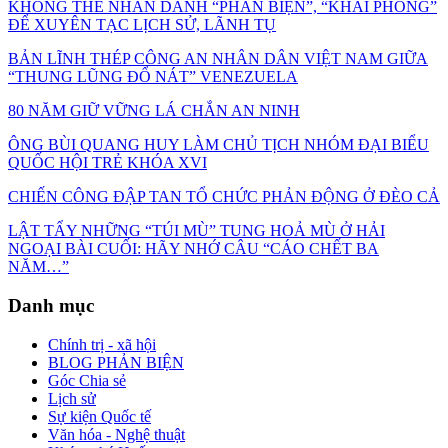
KHÔNG THỂ NHÂN DANH “PHẢN BIỆN”, “KHAI PHÓNG”
ĐỂ XUYÊN TẠC LỊCH SỬ, LÃNH TỤ
BẢN LĨNH THÉP CÔNG AN NHÂN DÂN VIỆT NAM GIỮA
“THUNG LŨNG ĐỔ NÁT” VENEZUELA
80 NĂM GIỮ VỮNG LÁ CHẮN AN NINH
ÔNG BÙI QUANG HUY LÀM CHỦ TỊCH NHÓM ĐẠI BIỂU
QUỐC HỘI TRẺ KHÓA XVI
CHIẾN CÔNG ĐẬP TAN TỔ CHỨC PHẢN ĐỘNG Ở ĐÈO CẢ
LẬT TẨY NHỮNG “TÚI MÙ” TUNG HOẢ MÙ Ở HẢI
NGOẠI BÀI CUỐI: HÃY NHỚ CÂU “CÁO CHẾT BA
NĂM…”
Danh mục
Chính trị - xã hội
BLOG PHẢN BIỆN
Góc Chia sẻ
Lịch sử
Sự kiện Quốc tế
Văn hóa - Nghệ thuật