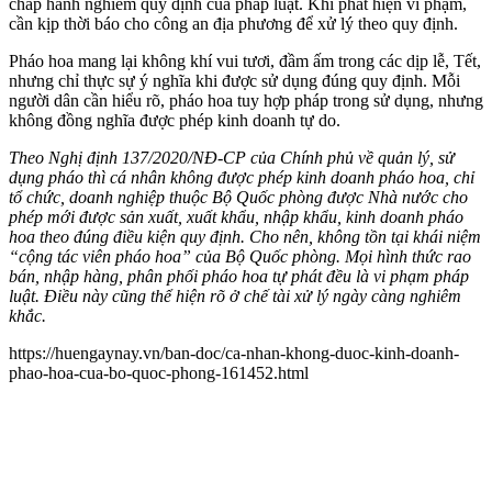
chấp hành nghiêm quy định của pháp luật. Khi phát hiện vi phạm,
cần kịp thời báo cho công an địa phương để xử lý theo quy định.
Pháo hoa mang lại không khí vui tươi, đầm ấm trong các dịp lễ, Tết,
nhưng chỉ thực sự ý nghĩa khi được sử dụng đúng quy định. Mỗi
người dân cần hiểu rõ, pháo hoa tuy hợp pháp trong sử dụng, nhưng
không đồng nghĩa được phép kinh doanh tự do.
Theo Nghị định 137/2020/NĐ-CP của Chính phủ về quản lý, sử
dụng pháo thì cá nhân không được phép kinh doanh pháo hoa, chỉ
tổ chức, doanh nghiệp thuộc Bộ Quốc phòng được Nhà nước cho
phép mới được sản xuất, xuất khẩu, nhập khẩu, kinh doanh pháo
hoa theo đúng điều kiện quy định. Cho nên, không tồn tại khái niệm
“cộng tác viên pháo hoa” của Bộ Quốc phòng. Mọi hình thức rao
bán, nhập hàng, phân phối pháo hoa tự phát đều là vi phạm pháp
luật. Điều này cũng thể hiện rõ ở chế tài xử lý ngày càng nghiêm
khắc.
https://huengaynay.vn/ban-doc/ca-nhan-khong-duoc-kinh-doanh-
phao-hoa-cua-bo-quoc-phong-161452.html