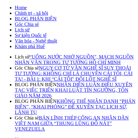
Home
Chính trị - xã hội
BLOG PHẢN BIỆN
Góc Chia sẻ
Lịch sử
Sự kiện Quốc tế
Văn hóa - Nghệ thuật
Khám phá Huế
Lịch sử
“UỐNG NƯỚC NHỚ NGUỒN”, MẠCH NGUỒN
NHÂN VĂN TRONG TƯ TƯỞNG HỒ CHÍ MINH
Góc Chia sẻ
NGUY CƠ TỪ VĂN NGHỆ SĨ SUY THOÁI
TƯ TƯỞNG: KHÔNG CHỈ LÀ CHUYỆN CÁI TÔI, CÁI
TA! - BÀI 1: KHI “CÁI TÔI" ĐỘI LỐT NGHỆ SĨ
BLOG PHẢN BIỆN
NHẬN DIỆN LUẬN ĐIỆU XUYÊN
TẠC VIỆC TRIỂN KHAI LUẬT TÍN NGƯỠNG, TÔN
GIÁO NĂM 2026
BLOG PHẢN BIỆN
KHÔNG THỂ NHÂN DANH “PHẢN
BIỆN”, “KHAI PHÓNG” ĐỂ XUYÊN TẠC LỊCH SỬ,
LÃNH TỤ
Góc Chia sẻ
BẢN LĨNH THÉP CÔNG AN NHÂN DÂN
VIỆT NAM GIỮA “THUNG LŨNG ĐỔ NÁT”
VENEZUELA