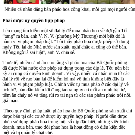
Nhiều cá nhân đăng bán pháo hoa công khai, mời gọi mọi người cùng
Phải được ủy quyền hợp pháp
Lên mạng tìm kiếm một số đại lý để mua pháo hoa về đợi gần Tết
“tung” ra bán, anh V. N. V. (phường Mỹ Thượng) mới biết đó là
hành vi vi phạm pháp luật. “Tôi thấy pháo hoa được phép sử dụng
ngày Tết, lại do Nhà nước sản xuất, nghĩ chắc ai cũng có thể bán.
Không ngờ là sai luật”, anh V. chia sẻ.
Thực tế, nhiều cá nhân cho rằng vì pháo hoa của Bộ Quốc phòng
đã được Nhà nước cho phép sử dụng trong các dịp lễ, Tết, nên bất
kỳ ai cũng có quyền kinh doanh. Vì vậy, nhiều cá nhân mua từ các
đại lý rồi về rao bán lại để kiếm lời mà vô tình không biết đây là
hành vi vi phạm pháp luật. Chính việc tự mua pháo ở các đại lý về
tích trữ, bán dần kiếm lời đang tạo ra nguy cơ mất an ninh trật tự,
tiềm ẩn cháy nổ và tăng rủi ro tai nạn từ các sản phẩm pháo trôi nổi,
giả mạo.
Theo quy định pháp luật, pháo hoa do Bộ Quốc phòng sản xuất chỉ
được bán tại các cơ sở được ủy quyền hợp pháp. Người dân được
phép sử dụng pháo hoa trong một số dịp đặc biệt, nhưng việc kinh
doanh, mua bán, trao đổi pháo hoa là hoạt động có điều kiện đặc
biệt và bị quản lý chặt chẽ.