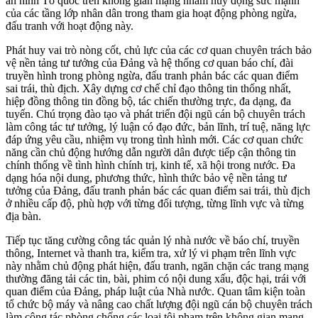
an ninh Tổ quốc trên không gian mạng nhằm huy động sức mạnh
của các tầng lớp nhân dân trong tham gia hoạt động phòng ngừa,
đấu tranh với hoạt động này.
Phát huy vai trò nòng cốt, chủ lực của các cơ quan chuyên trách bảo
vệ nền tảng tư tưởng của Đảng và hệ thống cơ quan báo chí, đài
truyền hình trong phòng ngừa, đấu tranh phản bác các quan điểm
sai trái, thù địch. Xây dựng cơ chế chỉ đạo thông tin thống nhất,
hiệp đồng thông tin đồng bộ, tác chiến thường trực, đa dạng, đa
tuyến. Chú trọng đào tạo và phát triển đội ngũ cán bộ chuyên trách
làm công tác tư tưởng, lý luận có đạo đức, bản lĩnh, trí tuệ, năng lực
đáp ứng yêu cầu, nhiệm vụ trong tình hình mới. Các cơ quan chức
năng cần chủ động hướng dẫn người dân được tiếp cận thông tin
chính thống về tình hình chính trị, kinh tế, xã hội trong nước. Đa
dạng hóa nội dung, phương thức, hình thức bảo vệ nền tảng tư
tưởng của Đảng, đấu tranh phản bác các quan điểm sai trái, thù địch
ở nhiều cấp độ, phù hợp với từng đối tượng, từng lĩnh vực và từng
địa bàn.
Tiếp tục tăng cường công tác quản lý nhà nước về báo chí, truyền
thông, Internet và thanh tra, kiểm tra, xử lý vi phạm trên lĩnh vực
này nhằm chủ động phát hiện, đấu tranh, ngăn chặn các trang mạng
thường đăng tải các tin, bài, phim có nội dung xấu, độc hại, trái với
quan điểm của Đảng, pháp luật của Nhà nước. Quan tâm kiện toàn
tổ chức bộ máy và nâng cao chất lượng đội ngũ cán bộ chuyên trách
làm công tác phòng chống các loại tội phạm trên không gian mạng