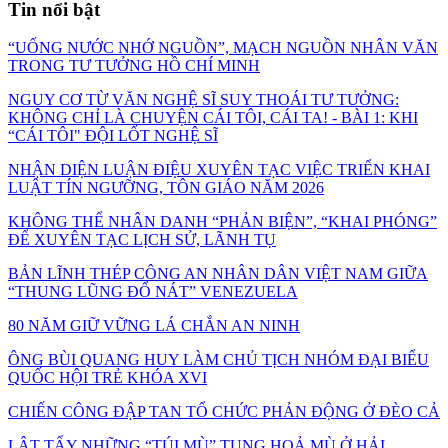
Tin nổi bật
“UỐNG NƯỚC NHỚ NGUỒN”, MẠCH NGUỒN NHÂN VĂN
TRONG TƯ TƯỞNG HỒ CHÍ MINH
NGUY CƠ TỪ VĂN NGHỆ SĨ SUY THOÁI TƯ TƯỞNG:
KHÔNG CHỈ LÀ CHUYỆN CÁI TÔI, CÁI TA! - BÀI 1: KHI
“CÁI TÔI" ĐỘI LỐT NGHỆ SĨ
NHẬN DIỆN LUẬN ĐIỆU XUYÊN TẠC VIỆC TRIỂN KHAI
LUẬT TÍN NGƯỠNG, TÔN GIÁO NĂM 2026
KHÔNG THỂ NHÂN DANH “PHẢN BIỆN”, “KHAI PHÓNG”
ĐỂ XUYÊN TẠC LỊCH SỬ, LÃNH TỤ
BẢN LĨNH THÉP CÔNG AN NHÂN DÂN VIỆT NAM GIỮA
“THUNG LŨNG ĐỔ NÁT” VENEZUELA
80 NĂM GIỮ VỮNG LÁ CHẮN AN NINH
ÔNG BÙI QUANG HUY LÀM CHỦ TỊCH NHÓM ĐẠI BIỂU
QUỐC HỘI TRẺ KHÓA XVI
CHIẾN CÔNG ĐẬP TAN TỔ CHỨC PHẢN ĐỘNG Ở ĐÈO CẢ
LẬT TẨY NHỮNG “TÚI MÙ” TUNG HOẢ MÙ Ở HẢI