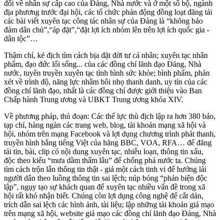
đổi về nhân sự cấp cao của Đảng, Nhà nước và ở một số bộ, ngành
địa phương trước đại hội, các tổ chức phản động đồng loạt đăng tải
các bài viết xuyên tạc công tác nhân sự của Đảng là “không bảo
đảm dân chủ”,“áp đặt”,“đặt lợi ích nhóm lên trên lợi ích quốc gia -
dân tộc”…
Thậm chí, kẻ địch tìm cách bịa đặt đời tư cá nhân; xuyên tạc nhân
phẩm, đạo đức lối sống... của các đồng chí lãnh đạo Đảng, Nhà
nước, tuyên truyền xuyên tạc tình hình sức khỏe; bình phẩm, phán
xét về trình độ, năng lực nhằm bôi nhọ thanh danh, uy tín của các
đồng chí lãnh đạo, nhất là các đồng chí được giới thiệu vào Ban
Chấp hành Trung ương và UBKT Trung ương khóa XIV.
Về phương pháp, thủ đoạn: Các thế lực thù địch lập ra hơn 380 báo,
tạp chí, hàng ngàn các trang web, blog, tài khoản mạng xã hội và
hội, nhóm trên mạng Facebook và lợi dụng chương trình phát thanh,
truyền hình bằng tiếng Việt của hãng BBC, VOA, RFA… để đăng
tải tin, bài, clip có nội dung xuyên tạc, nhiễu loạn, thông tin xấu,
độc theo kiểu “mưa dầm thấm lâu” để chống phá nước ta. Chúng
tìm cách trộn lẫn thông tin thật - giả một cách tinh vi để hướng lái
người dân theo luồng thông tin sai lệch; núp bóng “phản biện độc
lập”, ngụy tạo sự khách quan để xuyên tạc nhiều vấn đề trong xã
hội rất khó nhận biết. Chúng còn lợi dụng công nghệ để cắt dán,
trích dẫn sai lệch các hình ảnh, tài liệu; lập những tài khoản giả mạo
trên mạng xã hội, website giả mạo các đồng chí lãnh đạo Đảng, Nhà