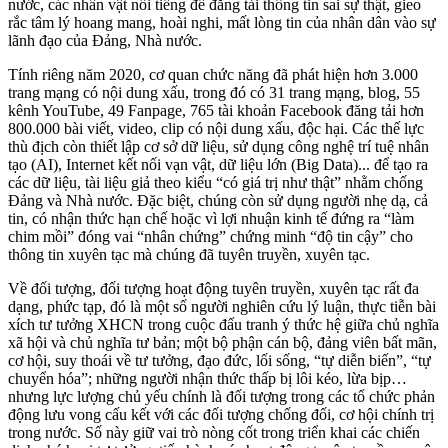
nước, các nhân vật nổi tiếng để đăng tải thông tin sai sự thật, gieo
rắc tâm lý hoang mang, hoài nghi, mất lòng tin của nhân dân vào sự
lãnh đạo của Đảng, Nhà nước.
Tính riêng năm 2020, cơ quan chức năng đã phát hiện hơn 3.000
trang mạng có nội dung xấu, trong đó có 31 trang mạng, blog, 55
kênh YouTube, 49 Fanpage, 765 tài khoản Facebook đăng tải hơn
800.000 bài viết, video, clip có nội dung xấu, độc hại. Các thế lực
thù địch còn thiết lập cơ sở dữ liệu, sử dụng công nghệ trí tuệ nhân
tạo (AI), Internet kết nối vạn vật, dữ liệu lớn (Big Data)... để tạo ra
các dữ liệu, tài liệu giả theo kiểu “có giá trị như thật” nhằm chống
Đảng và Nhà nước. Đặc biệt, chúng còn sử dụng người nhẹ dạ, cả
tin, có nhận thức hạn chế hoặc vì lợi nhuận kinh tế đứng ra “làm
chim mồi” đóng vai “nhân chứng” chứng minh “độ tin cậy” cho
thông tin xuyên tạc mà chúng đã tuyên truyền, xuyên tạc.
Về đối tượng, đối tượng hoạt động tuyên truyền, xuyên tạc rất đa
dạng, phức tạp, đó là một số người nghiên cứu lý luận, thực tiễn bài
xích tư tưởng XHCN trong cuộc đấu tranh ý thức hệ giữa chủ nghĩa
xã hội và chủ nghĩa tư bản; một bộ phận cán bộ, đảng viên bất mãn,
cơ hội, suy thoái về tư tưởng, đạo đức, lối sống, “tự diễn biến”, “tự
chuyển hóa”; những người nhận thức thấp bị lôi kéo, lừa bịp…
nhưng lực lượng chủ yếu chính là đối tượng trong các tổ chức phản
động lưu vong cấu kết với các đối tượng chống đối, cơ hội chính trị
trong nước. Số này giữ vai trò nòng cốt trong triển khai các chiến