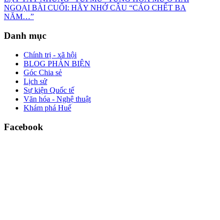
NGOẠI BÀI CUỐI: HÃY NHỚ CÂU “CÁO CHẾT BA
NĂM…”
Danh mục
Chính trị - xã hội
BLOG PHẢN BIỆN
Góc Chia sẻ
Lịch sử
Sự kiện Quốc tế
Văn hóa - Nghệ thuật
Khám phá Huế
Facebook