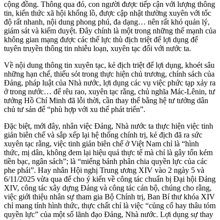
cộng đồng. Thông qua đó, con người được tiếp cận với lượng thông
tin, kiến thức xã hội khổng lồ, được cập nhật thường xuyên với tốc
độ rất nhanh, nội dung phong phú, đa dạng… nên rất khó quản lý,
giám sát và kiểm duyệt. Đây chính là một trong những thế mạnh của
không gian mạng được các thế lực thù địch triệt để lợi dụng để
tuyên truyền thông tin nhiễu loạn, xuyên tạc đối với nước ta.
Về nội dung thông tin xuyên tạc, kẻ địch triệt để lợi dụng, khoét sâu
những hạn chế, thiếu sót trong thực hiện chủ trương, chính sách của
Đảng, pháp luật của Nhà nước, lợi dụng các vụ việc phức tạp xảy ra
ở trong nước… để rêu rao, xuyên tạc rằng, chủ nghĩa Mác-Lênin, tư
tưởng Hồ Chí Minh đã lỗi thời, cần thay thế bằng hệ tư tưởng dân
chủ tư sản để “phù hợp với xu thế phát triển”.
Đặc biệt, mới đây, nhân việc Đảng, Nhà nước ta thực hiện việc tinh
giản biên chế và sắp xếp lại hệ thống chính trị, kẻ địch đã ra sức
xuyên tạc rằng, việc tinh giản biên chế ở Việt Nam chỉ là “hình
thức, mị dân, không đem lại hiệu quả thực tế mà chỉ là gây tốn kém
tiền bạc, ngân sách”; là “miếng bánh phân chia quyền lực của các
phe phái”. Hay nhân Hội nghị Trung ương XIV vào 2 ngày 5 và
6/11/2025 vừa qua để cho ý kiến về công tác chuẩn bị Đại hội Đảng
XIV, công tác xây dựng Đảng và công tác cán bộ, chúng cho rằng,
việc giới thiệu nhân sự tham gia Bộ Chính trị, Ban Bí thư khóa XIV
chỉ mang tính hình thức, thực chất chỉ là việc “củng cố hay thâu tóm
quyền lực” của một số lãnh đạo Đảng, Nhà nước. Lợi dụng sự thay