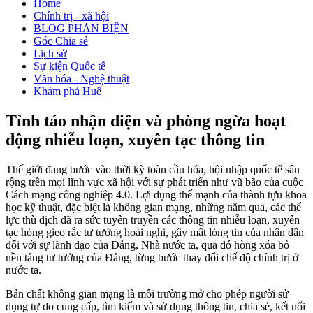
Home
Chính trị - xã hội
BLOG PHẢN BIỆN
Góc Chia sẻ
Lịch sử
Sự kiện Quốc tế
Văn hóa - Nghệ thuật
Khám phá Huế
Tỉnh táo nhận diện và phòng ngừa hoạt
động nhiễu loạn, xuyên tạc thông tin
Thế giới đang bước vào thời kỳ toàn cầu hóa, hội nhập quốc tế sâu
rộng trên mọi lĩnh vực xã hội với sự phát triển như vũ bão của cuộc
Cách mạng công nghiệp 4.0. Lợi dụng thế mạnh của thành tựu khoa
học kỹ thuật, đặc biệt là không gian mạng, những năm qua, các thế
lực thù địch đã ra sức tuyên truyền các thông tin nhiễu loạn, xuyên
tạc hòng gieo rắc tư tưởng hoài nghi, gây mất lòng tin của nhân dân
đối với sự lãnh đạo của Đảng, Nhà nước ta, qua đó hòng xóa bỏ
nền tảng tư tưởng của Đảng, từng bước thay đổi chế độ chính trị ở
nước ta.
Bản chất không gian mạng là môi trường mở cho phép người sử
dụng tự do cung cấp, tìm kiếm và sử dụng thông tin, chia sẻ, kết nối