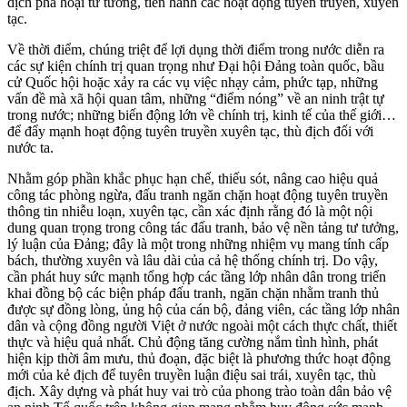
dịch phá hoại tư tưởng, tiến hành các hoạt động tuyên truyền, xuyên
tạc.
Về thời điểm, chúng triệt để lợi dụng thời điểm trong nước diễn ra
các sự kiện chính trị quan trọng như Đại hội Đảng toàn quốc, bầu
cử Quốc hội hoặc xảy ra các vụ việc nhạy cảm, phức tạp, những
vấn đề mà xã hội quan tâm, những “điểm nóng” về an ninh trật tự
trong nước; những biến động lớn về chính trị, kinh tế của thế giới…
để đẩy mạnh hoạt động tuyên truyền xuyên tạc, thù địch đối với
nước ta.
Nhằm góp phần khắc phục hạn chế, thiếu sót, nâng cao hiệu quả
công tác phòng ngừa, đấu tranh ngăn chặn hoạt động tuyên truyền
thông tin nhiễu loạn, xuyên tạc, cần xác định rằng đó là một nội
dung quan trọng trong công tác đấu tranh, bảo vệ nền tảng tư tưởng,
lý luận của Đảng; đây là một trong những nhiệm vụ mang tính cấp
bách, thường xuyên và lâu dài của cả hệ thống chính trị. Do vậy,
cần phát huy sức mạnh tổng hợp các tầng lớp nhân dân trong triển
khai đồng bộ các biện pháp đấu tranh, ngăn chặn nhằm tranh thủ
được sự đồng lòng, ủng hộ của cán bộ, đảng viên, các tầng lớp nhân
dân và cộng đồng người Việt ở nước ngoài một cách thực chất, thiết
thực và hiệu quả nhất. Chủ động tăng cường nắm tình hình, phát
hiện kịp thời âm mưu, thủ đoạn, đặc biệt là phương thức hoạt động
mới của kẻ địch để tuyên truyền luận điệu sai trái, xuyên tạc, thù
địch. Xây dựng và phát huy vai trò của phong trào toàn dân bảo vệ