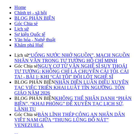
Home
Chính trị - xã hội
BLOG PHẢN BIỆN
Góc Chia sẻ
Lịch sử
Sự kiện Quốc tế
Văn hóa - Nghệ thuật
Khám phá Huế
Lịch sử
“UỐNG NƯỚC NHỚ NGUỒN”, MẠCH NGUỒN
NHÂN VĂN TRONG TƯ TƯỞNG HỒ CHÍ MINH
Góc Chia sẻ
NGUY CƠ TỪ VĂN NGHỆ SĨ SUY THOÁI
TƯ TƯỞNG: KHÔNG CHỈ LÀ CHUYỆN CÁI TÔI, CÁI
TA! - BÀI 1: KHI “CÁI TÔI" ĐỘI LỐT NGHỆ SĨ
BLOG PHẢN BIỆN
NHẬN DIỆN LUẬN ĐIỆU XUYÊN
TẠC VIỆC TRIỂN KHAI LUẬT TÍN NGƯỠNG, TÔN
GIÁO NĂM 2026
BLOG PHẢN BIỆN
KHÔNG THỂ NHÂN DANH “PHẢN
BIỆN”, “KHAI PHÓNG” ĐỂ XUYÊN TẠC LỊCH SỬ,
LÃNH TỤ
Góc Chia sẻ
BẢN LĨNH THÉP CÔNG AN NHÂN DÂN
VIỆT NAM GIỮA “THUNG LŨNG ĐỔ NÁT”
VENEZUELA